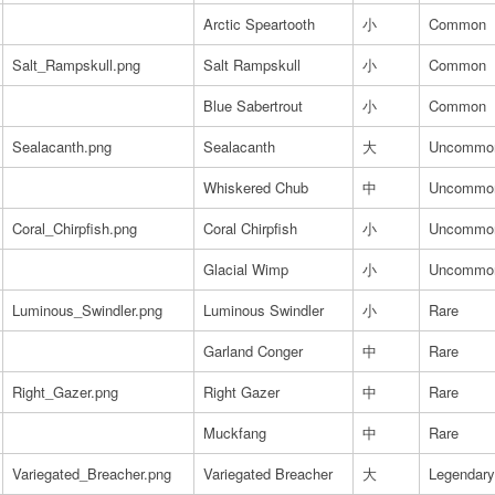
Arctic Speartooth
小
Common
Salt_Rampskull.png
Salt Rampskull
小
Common
Blue Sabertrout
小
Common
Sealacanth.png
Sealacanth
大
Uncommo
Whiskered Chub
中
Uncommo
Coral_Chirpfish.png
Coral Chirpfish
小
Uncommo
Glacial Wimp
小
Uncommo
Luminous_Swindler.png
Luminous Swindler
小
Rare
Garland Conger
中
Rare
Right_Gazer.png
Right Gazer
中
Rare
Muckfang
中
Rare
Variegated_Breacher.png
Variegated Breacher
大
Legendary