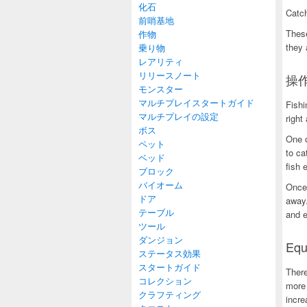
化石
Catch
前哨基地
These
作物
they 
乗り物
レアリティ
リリースノート
操作
モンスター
マルチプレイスタートガイド
Fishi
マルチプレイの設定
right
ボス
One o
ペット
to ca
ベッド
fish 
ブロック
バイオーム
Once 
ドア
away.
テーブル
and 
ツール
ダンジョン
Equ
ステータス効果
スタートガイド
There
コレクション
more
クラフティング
incre