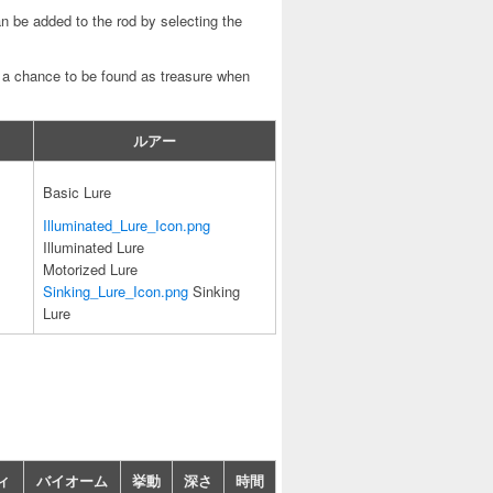
n be added to the rod by selecting the
e a chance to be found as treasure when
ルアー
Basic Lure
Illuminated_Lure_Icon.png
Illuminated Lure
Motorized Lure
Sinking_Lure_Icon.png
Sinking
Lure
ィ
バイオーム
挙動
深さ
時間