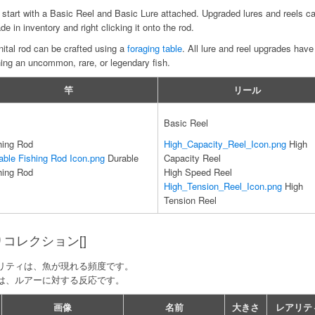
start with a Basic Reel and Basic Lure attached. Upgraded lures and reels ca
de in inventory and right clicking it onto the rod.
nital rod can be crafted using a
foraging table
. All lure and reel upgrades hav
ing an uncommon, rare, or legendary fish.
竿
リール
Basic Reel
hing Rod
High_Capacity_Reel_Icon.png
High
able Fishing Rod Icon.png
Durable
Capacity Reel
hing Rod
High Speed Reel
High_Tension_Reel_Icon.png
High
Tension Reel
コレクション[]
リティは、魚が現れる頻度です。
は、ルアーに対する反応です。
画像
名前
大きさ
レアリテ