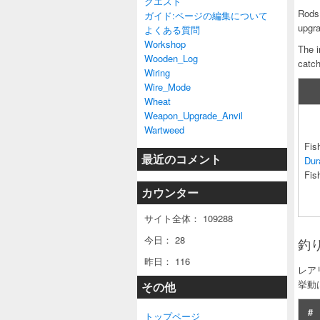
クエスト
Rods 
ガイド:ページの編集について
upgra
よくある質問
Workshop
The i
Wooden_Log
catch
Wiring
Wire_Mode
Wheat
Weapon_Upgrade_Anvil
Wartweed
Fis
最近のコメント
Dur
Fis
カウンター
サイト全体：
109288
今日：
28
釣り
昨日：
116
レア
挙動
その他
#
トップページ