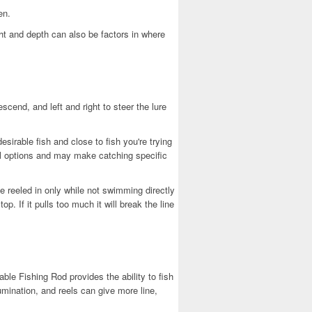
en.
ght and depth can also be factors in where
escend, and left and right to steer the lure
sirable fish and close to fish you're trying
trol options and may make catching specific
be reeled in only while not swimming directly
op. If it pulls too much it will break the line
ble Fishing Rod provides the ability to fish
lumination, and reels can give more line,