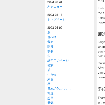
2023-08-31
左メニュー
Fish 
the f
2023-08-18
monst
トップページ
howev
2023-05-09
魚
捕獲
食べ物
音楽
Large
防具
when 
衣装
survi
虫
held 
練習用のページ
Outsi
種族
After
盾
can c
生き物
house
武器
星
釣る
日本語化について
料理
There
惑星
witho
天気