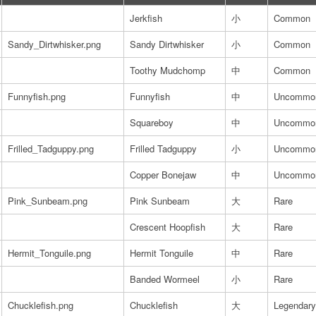
Jerkfish
小
Common
Sandy_Dirtwhisker.png
Sandy Dirtwhisker
小
Common
Toothy Mudchomp
中
Common
Funnyfish.png
Funnyfish
中
Uncommo
Squareboy
中
Uncommo
Frilled_Tadguppy.png
Frilled Tadguppy
小
Uncommo
Copper Bonejaw
中
Uncommo
Pink_Sunbeam.png
Pink Sunbeam
大
Rare
Crescent Hoopfish
大
Rare
Hermit_Tonguile.png
Hermit Tonguile
中
Rare
Banded Wormeel
小
Rare
Chucklefish.png
Chucklefish
大
Legendary