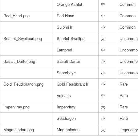
Orange Ashlet
中
Common
Red_Hand.png
Red Hand
中
Common
Sulphish
小
Common
Scarlet_Swellpurl.png
Scarlet Swellpurl
大
Uncommo
Lampred
中
Uncommo
Basalt_Darter.png
Basalt Darter
小
Uncommo
Scorcheye
小
Uncommo
Gold_Feudibranch.png
Gold Feudibranch
小
Rare
Volcaris
中
Rare
Imperviray.png
Imperviray
大
Rare
Seadragon
小
Rare
Magmalodon.png
Magmalodon
大
Legendary