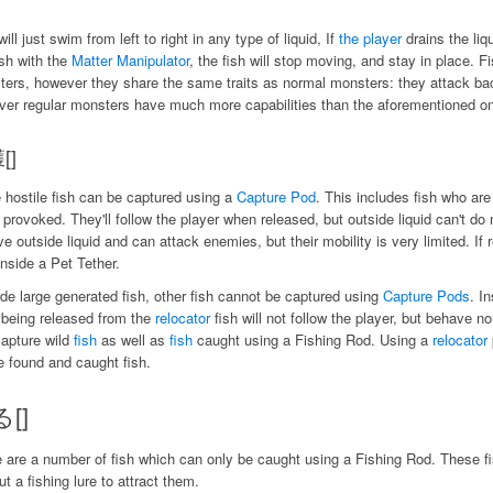
will just swim from left to right in any type of liquid, If
the player
drains the liq
ish with the
Matter Manipulator
, the fish will stop moving, and stay in place. 
ers, however they share the same traits as normal monsters: they attack ba
er regular monsters have much more capabilities than the aforementioned one
[]
 hostile fish can be captured using a
Capture Pod
. This includes fish who are
provoked. They'll follow the player when released, but outside liquid can't d
ve outside liquid and can attack enemies, but their mobility is very limited. I
inside a Pet Tether.
de large generated fish, other fish cannot be captured using
Capture Pods
. I
 being released from the
relocator
fish will not follow the player, but behave n
apture wild
fish
as well as
fish
caught using a Fishing Rod. Using a
relocator
 found and caught fish.
[]
 are a number of fish which can only be caught using a Fishing Rod. These f
ut a fishing lure to attract them.