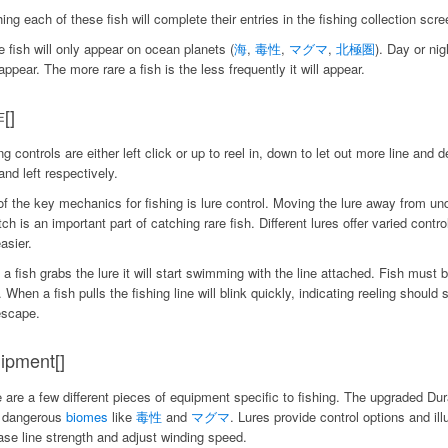
ing each of these fish will complete their entries in the fishing collection scre
 fish will only appear on ocean planets (
海
,
毒性
,
マグマ
,
北極圏
). Day or ni
appear. The more rare a fish is the less frequently it will appear.
[]
ng controls are either left click or up to reel in, down to let out more line and d
 and left respectively.
f the key mechanics for fishing is lure control. Moving the lure away from unde
tch is an important part of catching rare fish. Different lures offer varied con
easier.
a fish grabs the lure it will start swimming with the line attached. Fish must 
 When a fish pulls the fishing line will blink quickly, indicating reeling should st
escape.
ipment[]
 are a few different pieces of equipment specific to fishing. The upgraded Dura
 dangerous
biomes
like
毒性
and
マグマ
. Lures provide control options and il
ase line strength and adjust winding speed.