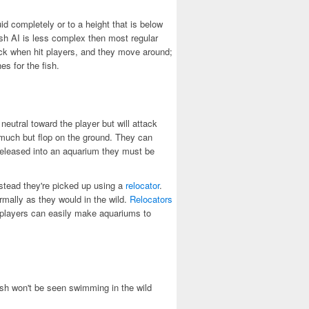
uid completely or to a height that is below
Fish AI is less complex then most regular
ck when hit players, and they move around;
s for the fish.
 neutral toward the player but will attack
o much but flop on the ground. They can
f released into an aquarium they must be
nstead they're picked up using a
relocator
.
ormally as they would in the wild.
Relocators
players can easily make aquariums to
ish won't be seen swimming in the wild