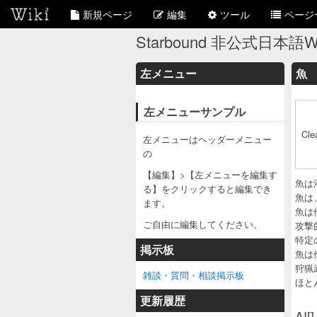
新規ページ
編集
ツール
ページ
Starbound 非公式日本語Wi
左メニュー
魚
左メニューサンプル
Cle
左メニューはヘッダーメニュー
の
【編集】>【左メニューを編集す
魚は
る】をクリックすると編集でき
魚は
ます。
魚は
ご自由に編集してください。
攻撃
特定
掲示板
魚は
狩猟
雑談・質問・相談掲示板
ほと
更新履歴
AI[]