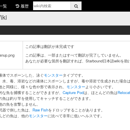
一覧
履歴
ki
この記事は翻訳が未完成です
anup.png
この記事は、一部またはすべて翻訳が完了していません。
あなたが必要な箇所を翻訳すれば、Starbound日本語wiki
液体でスポーンした、泳ぐ
モンスター
タイプです。
、水、毒、溶岩などの液体にスポーンしますが、毒や溶岩で生成された場合
他と同様に、様々な色や形で表示され、
モンスター
より小さいです。
的な魚を捕獲することができますが、
Capture Pod
は、ほとんどの魚は
Relocat
の魚は釣り竿を使用してキャッチすることができます。
他の魚を攻撃しません。
武器で倒した魚は、
Raw Fish
をドロップすることがあります。
んどの魚は、他の
モンスター
に比べて非常に低いヘルスです。