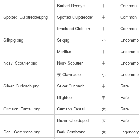
Barbed Redeye
中
Common
Spotted_Gulptredder.png
Spotted Gulptredder
中
Common
Irradiated Globfish
中
Common
Silkpig.png
Silkpig
小
Uncommo
Mortilus
中
Uncommo
Nosy_Scoutier.png
Nosy Scoutier
中
Uncommo
夜 Clawnacle
小
Uncommo
Silver_Curloach.png
Silver Curloach
中
Rare
Blighteel
中
Rare
Crimson_Fantail.png
Crimson Fantail
大
Rare
Brown Chordopod
大
Rare
Dark_Gembrane.png
Dark Gembrane
大
Legendary