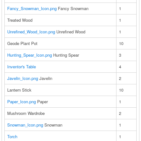
Fancy_Snowman_Icon.png
Fancy Snowman
1
Treated Wood
1
Unrefined_Wood_Icon.png
Unrefined Wood
1
Geode Plant Pot
10
Hunting_Spear_Icon.png
Hunting Spear
3
Inventor's Table
4
Javelin_Icon.png
Javelin
2
Lantern Stick
10
Paper_Icon.png
Paper
1
Mushroom Wardrobe
2
Snowman_Icon.png
Snowman
1
Torch
1