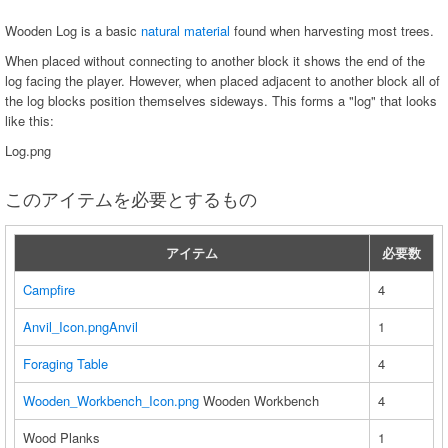
Wooden Log is a basic
natural material
found when harvesting most trees.
When placed without connecting to another block it shows the end of the
log facing the player. However, when placed adjacent to another block all of
the log blocks position themselves sideways. This forms a "log" that looks
like this:
Log.png
このアイテムを必要とするもの
アイテム
必要数
Campfire
4
Anvil_Icon.png
Anvil
1
Foraging Table
4
Wooden_Workbench_Icon.png
Wooden Workbench
4
Wood Planks
1