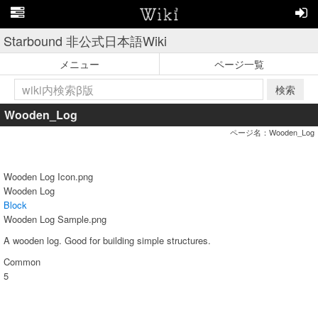
Starbound 非公式日本語Wiki
メニュー
ページ一覧
検索
Wooden_Log
ページ名：Wooden_Log
Wooden Log Icon.png
Wooden Log
Block
Wooden Log Sample.png
A wooden log. Good for building simple structures.
Common
5