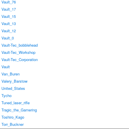
Vault_76
Vault_17
Vault_15
Vault_13
Vault_12
Vault_0
Vault-Tec_bobblehead
Vault-Tec_Workshop
Vault-Tec_Corporation
Vault
Van_Buren
Valery_Barstow
United_States
Tycho
Tuned_laser_rifle
Tragic_the_Garnering
Toshiro_Kago
Torr_Buckner