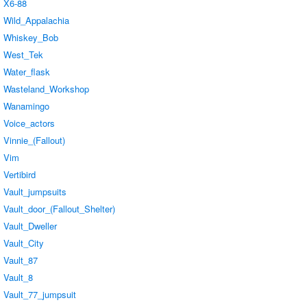
X6-88
Wild_Appalachia
Whiskey_Bob
West_Tek
Water_flask
Wasteland_Workshop
Wanamingo
Voice_actors
Vinnie_(Fallout)
Vim
Vertibird
Vault_jumpsuits
Vault_door_(Fallout_Shelter)
Vault_Dweller
Vault_City
Vault_87
Vault_8
Vault_77_jumpsuit