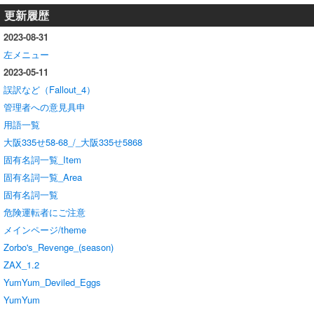
更新履歴
2023-08-31
左メニュー
2023-05-11
誤訳など（Fallout_4）
管理者への意見具申
用語一覧
大阪335せ58-68_/_大阪335せ5868
固有名詞一覧_Item
固有名詞一覧_Area
固有名詞一覧
危険運転者にご注意
メインページ/theme
Zorbo's_Revenge_(season)
ZAX_1.2
YumYum_Deviled_Eggs
YumYum