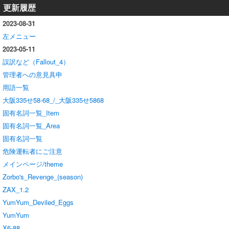
更新履歴
2023-08-31
左メニュー
2023-05-11
誤訳など（Fallout_4）
管理者への意見具申
用語一覧
大阪335せ58-68_/_大阪335せ5868
固有名詞一覧_Item
固有名詞一覧_Area
固有名詞一覧
危険運転者にご注意
メインページ/theme
Zorbo's_Revenge_(season)
ZAX_1.2
YumYum_Deviled_Eggs
YumYum
X6-88