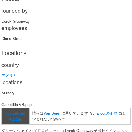
founded by
Derek Greenway
employees
Diana Stone
Locations
country
アメリカ
locations
Nursery
Gametitle-VB.png
Gametitle-
情報は
Van Buren
に基いています が,
Falloutの正史
には
VB.png
含まれない情報です.
グリーンウェイ ハイドロポニック はDerek Greenwayがポセイドンエネル