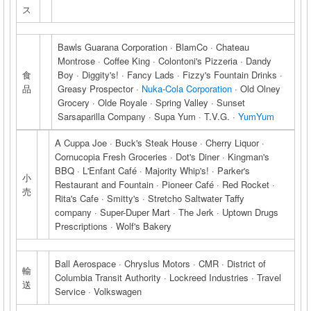
ス
Bawls Guarana Corporation · BlamCo · Chateau
Montrose · Coffee King · Colontoni's Pizzeria · Dandy
食
Boy · Diggity's! · Fancy Lads · Fizzy's Fountain Drinks ·
品
Greasy Prospector ·
Nuka-Cola Corporation
· Old Olney
Grocery · Olde Royale · Spring Valley · Sunset
Sarsaparilla Company · Supa Yum · T.V.G. ·
YumYum
A Cuppa Joe · Buck's Steak House · Cherry Liquor ·
Cornucopia Fresh Groceries · Dot's Diner · Kingman's
BBQ · L'Enfant Café · Majority Whip's! · Parker's
小
Restaurant and Fountain · Pioneer Café · Red Rocket ·
売
Rita's Cafe · Smitty's · Stretcho Saltwater Taffy
company · Super-Duper Mart · The Jerk · Uptown Drugs
Prescriptions · Wolf's Bakery
Ball Aerospace · Chryslus Motors · CMR · District of
輸
Columbia Transit Authority · Lockreed Industries · Travel
送
Service · Volkswagen