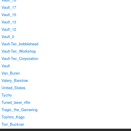
Vault_17
Vault_15
Vault_13
Vault_12
Vault_0
Vault-Tec_bobblehead
Vault-Tec_Workshop
Vault-Tec_Corporation
Vault
Van_Buren
Valery_Barstow
United_States
Tycho
Tuned_laser_rifle
Tragic_the_Garnering
Toshiro_Kago
Torr_Buckner