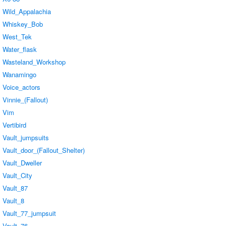
Wild_Appalachia
Whiskey_Bob
West_Tek
Water_flask
Wasteland_Workshop
Wanamingo
Voice_actors
Vinnie_(Fallout)
Vim
Vertibird
Vault_jumpsuits
Vault_door_(Fallout_Shelter)
Vault_Dweller
Vault_City
Vault_87
Vault_8
Vault_77_jumpsuit
Vault_76