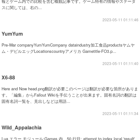
報とゲーム内での比較を含む概観記事です。ゲーム特有の情報やステータ
スに関しては、右の...
2023-05-11 01:11:46
YumYum
Pre-War companyYumYumCompany dataindustry加工食品productsヤムヤ
ム・デビルエッグLocationscountryアメリカ Gametitle-FO3.p...
2023-05-11 01:11:40
X6-88
Here and Now head.png翻訳が必要このページは翻訳が必要な箇所がありま
す。「編集」からFallout Wikiを手伝うことが出来ます。固有名詞の翻訳は
固有名詞一覧を、見出しなどは用語...
2023-05-11 01:11:34
Wild_Appalachia
Lua エラー モジュール:Games 内、50 行目: attempt to index local 'result'