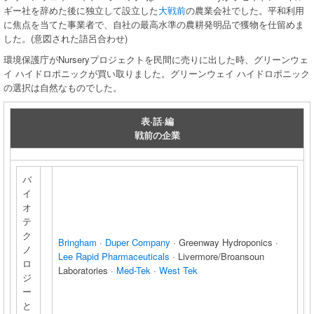
ギー社を辞めた後に独立して設立した
大戦前
の農業会社でした。平和利用
に焦点を当てた事業者で、自社の最高水準の農耕発明品で獲物を仕留めま
した。(意図された語呂合わせ)
環境保護庁がNurseryプロジェクトを民間に売りに出した時、グリーンウェ
イ ハイドロポニックが買い取りました。グリーンウェイ ハイドロポニック
の選択は自然なものでした。
表·話·編
戦前の企業
バ
イ
オ
テ
ク
Bringham
·
Duper Company
· Greenway Hydroponics ·
ノ
Lee Rapid Pharmaceuticals
· Livermore/Broansoun
ロ
Laboratories ·
Med-Tek
·
West Tek
ジ
ー
と