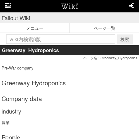
Fallout Wiki
メニュー
ページ一覧
検索
Greenway_Hydroponics
ページ名：Greenway_Hydroponics
Pre-War company
Greenway Hydroponics
Company data
industry
農業
People