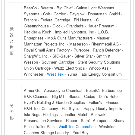
BeatCo · Beretta · Big Chief · Calico Light Weapons
Systems · Colt · Cordex · Dayglow · Donaustahl GmbH ·
Franchi · Federal Cartridge · FN Herstal · G ·
Glastinghouse · Glock · Grandad's · Hauer Premium ·
武
Heckler & Koch · Implied Hypnotics, Inc · L.O.B.
器
Enterprises · M&A Guns Manufacturers · Mauser ·
と
Manhattan Projects Inc. · Masterson · Rheinmetall AG ·
弾
Royal Small Arms Factory · Purebore · Ranch Defender ·
薬
SharpWit, Inc. · SIG-Sauer · Silver Star · Smith &
Wesson · Southern Cartridge · Stent Security Solutions ·
Union Cartridge · Wattz Electronics · Whoop Ass ·
Winchester ·
West Tek
· Yuma Flats Energy Consortium
Armor-Go · Abraxodyne Chemical · Besnik's Barbershop ·
B&K Cleaners · Big MT · Blades · Codac · Dini's Hotel ·
Evert's Building & Garden Supplies · Fallon's · Finesse ·
そ
H&H Tool Company · HairStylez · Happy Liberty Imports ·
の
Isla Negra Holdings · Junction Motel · Pulowski
他
Preservation Services · Ripper · Sam's Autoparts · Shady
Pines Trailer Park ·
Vault-Tec Corporation
· Westside
Cleaners Storage Laundry · Yard-Boy