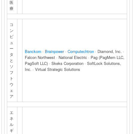
医
療
コ
ン
ピ
ュ
ー
Banckom
·
Brainpower
·
Computechtron
· Diamond, Inc. ·
タ
Falcon Northwest · National Electric · Pag (PagMem LLC,
と
PagSoft LLC) · Skeks Corporation · SoftLock Solutions,
ソ
Inc. · Virtual Strategic Solutions
フ
ト
ウ
ェ
ア
エ
ネ
ル
ギ