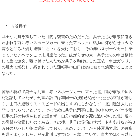
岡谷典子
典子が北川を探していた目的は復讐のためだった。典子たちが事故に巻き
込まれる前に赤いスポーツカーに乗ったアベックに執拗に嫌がらせ（今で
言うところの煽り運転に近い）を受けており、その赤いスポーツカーに乗
っていたアベックこそ北川達だった。嫌がらせの末、典子たちの車は横転
して崖に激突。駆け付けた人たちが典子を助け出した直後、車はガソリン
の引火で爆発し、残されていた運転手の山口は炎に包まれ焼死することと
なった。
警察の聴取で典子は刑事に赤いスポーツカーに乗った北川達が事故の原因
だと話していたが、刑事の話では車同士の接触がなかったため立証が難し
く、山口の運転ミス・スピードの出しすぎにしかならず、北川達は大した
罪にはならないという。そのために典子は刑事に北川の車のナンバーや運
転手の顔の特徴をわざと話さず、自分の婚約者を死に追いやった北川達へ
の復讐を決意したのである。その後、典子は佐伯のサポートもありながら3
ヵ月のリハビリ後に退院しており、車のナンバーから陸運局で北川の住所
を調べようとした。だが北川はすでに引っ越していて、自力では引っ越し