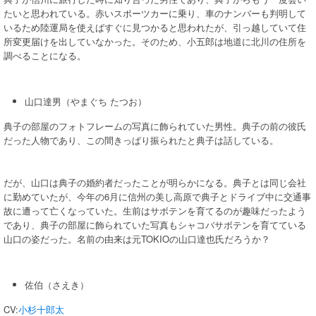
たいと思われている。赤いスポーツカーに乗り、車のナンバーも判明して
いるため陸運局を使えばすぐに見つかると思われたが、引っ越していて住
所変更届けを出していなかった。そのため、小五郎は地道に北川の住所を
調べることになる。
山口達男（やまぐち たつお）
典子の部屋のフォトフレームの写真に飾られていた男性。典子の前の彼氏
だった人物であり、この間きっぱり振られたと典子は話している。
だが、山口は典子の婚約者だったことが明らかになる。典子とは同じ会社
に勤めていたが、今年の6月に信州の美し高原で典子とドライブ中に交通事
故に遭って亡くなっていた。生前はサボテンを育てるのが趣味だったよう
であり、典子の部屋に飾られていた写真もシャコバサボテンを育てている
山口の姿だった。名前の由来は元TOKIOの山口達也氏だろうか？
佐伯（さえき）
CV:
小杉十郎太