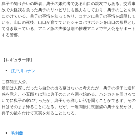
典子の知り合いの医者。典子の婚約者である山口の親友でもある。交通事
故で大怪我を負った典子のリハビリにも協力をしており、典子のことを気
にかけている。典子の事情を知っており、コナンに典子の事情を説明して
いる。山口の死後、山口が育てていたシャコバサボテンを山口の形見とし
て引き取っている。アニメ版の声優は別の推理アニメで主人公をサポート
する警部。
【レギュラー陣】
江戸川コナン
ご存知主人公。
最初は人探しだったら自分の出る幕はないと考えたが、典子の様子に違和
感を覚え、小五郎とは別に典子のことを調べ始める。ハンカチを届けるつ
いでに典子の家に行ったが、典子から詳しい話を聞くことができず、その
日はそのまま帰ることになる。だが、一週間後に喪服姿の典子を見かけ、
典子の後を付けて真実を知ることになる。
毛利蘭