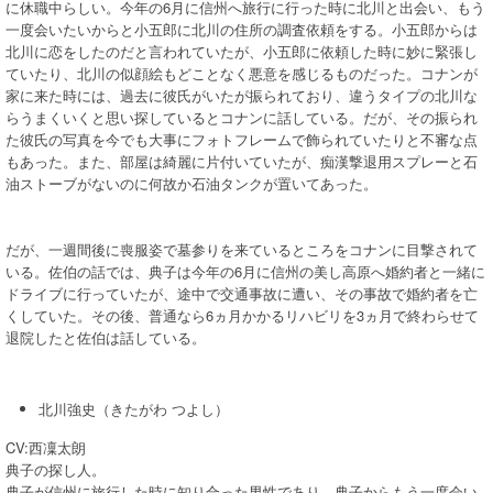
に休職中らしい。今年の6月に信州へ旅行に行った時に北川と出会い、もう
一度会いたいからと小五郎に北川の住所の調査依頼をする。小五郎からは
北川に恋をしたのだと言われていたが、小五郎に依頼した時に妙に緊張し
ていたり、北川の似顔絵もどことなく悪意を感じるものだった。コナンが
家に来た時には、過去に彼氏がいたが振られており、違うタイプの北川な
らうまくいくと思い探しているとコナンに話している。だが、その振られ
た彼氏の写真を今でも大事にフォトフレームで飾られていたりと不審な点
もあった。また、部屋は綺麗に片付いていたが、痴漢撃退用スプレーと石
油ストーブがないのに何故か石油タンクが置いてあった。
だが、一週間後に喪服姿で墓参りを来ているところをコナンに目撃されて
いる。佐伯の話では、典子は今年の6月に信州の美し高原へ婚約者と一緒に
ドライブに行っていたが、途中で交通事故に遭い、その事故で婚約者を亡
くしていた。その後、普通なら6ヵ月かかるリハビリを3ヵ月で終わらせて
退院したと佐伯は話している。
北川強史（きたがわ つよし）
CV:西凜太朗
典子の探し人。
典子が信州に旅行した時に知り合った男性であり、典子からもう一度会い