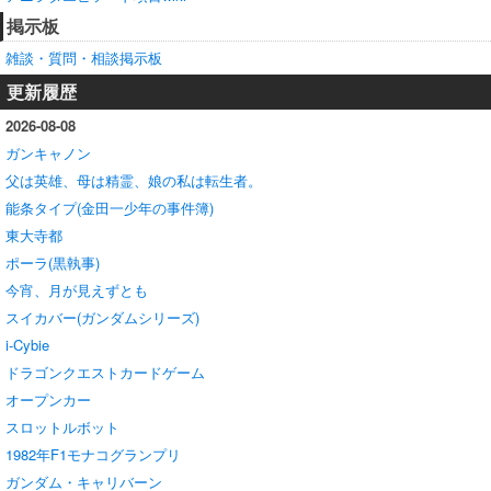
掲示板
雑談・質問・相談掲示板
更新履歴
2026-08-08
ガンキャノン
父は英雄、母は精霊、娘の私は転生者。
能条タイプ(金田一少年の事件簿)
東大寺都
ポーラ(黒執事)
今宵、月が見えずとも
スイカバー(ガンダムシリーズ)
i‑Cybie
ドラゴンクエストカードゲーム
オープンカー
スロットルボット
1982年F1モナコグランプリ
ガンダム・キャリバーン