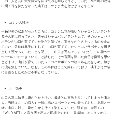
この二人と共に焼身自殺を図り恨みを晴らそうとしていた。小五郎の説得
に聞く耳を持たなかった典子はこのまま火を付けようとするが……
コナンの説得
一触即発の状況だったところに、コナンは花が咲いたシャコバサボテンを
典子の前に持ってきた。典子はシャコバサボテンを見て、そのシャコバサ
ボテンが山口が育てていた物だと気づき、驚きながら火をつけるのを止め
ていた。佐伯は典子に対して、山口が育てていたシャコバサボテンを形見
として預かっていたことを話し、「山口は死んでしまったが、この花の一
つ一つの中に生きている」と話した。その言葉を聞いた典子は復讐を思い
とどまり、山口が育てていたシャコバサボテンの植木鉢を抱きしめ、静か
に涙を流していた。なお、この事件はここで終わっており、典子がその後
に自首をしたのかは不明となっている。
北川強史
山口の車に執拗に嫌がらせを行い、最終的に事故を起こしてしまった張本
人。当時は北川の恋人も一緒に赤いスポーツカーに乗っており、北川と一
緒に山口に対して嫌がらせを行って楽しんでいた。現在は、港近くの
「WILD ART」と言う店で恋人と同棲中であり、登場時にはスタジオらし