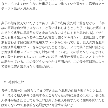
きところでよくわからない芸術品を二人で作っていた事から、職業はアー
ティスト系だと思われる。
典子の顔を覚えていたようであり、典子の顔を見た時に驚きながら、「事
故の原因は自分達じゃない！」と言い逃れしようとした(引っ越した理由は
おそらく典子に居場所を突き止められないようにすると思われる)。だが、
二人を殺す気だった典子は二人の言葉に聞く耳を持たず、北川に対して有
無も言わさず目に痴漢撃退用スプレーをかけられている。恋人の方も北川
に痴漢撃退用スプレーをかけられたことに怒り、ノミで典子に襲い掛かる
が痴漢撃退用スプレーで返り討ちに遭っていた。その後ガソリンをかけら
れて殺されかけるものの、コナンの説得で典子が復讐を思いとどまったた
め助かっている。この後どうなったかは不明だが、この後小五郎達によっ
て警察に突き出された可能性が高い。
毛利小五郎
典子に靴底を3mm減らしてまで突き止めた北川の住所を教えたことによ
り、危うく殺人事件に発展するところだったが特にお咎めはなし。仮に殺
人事件が起きたとしても小五郎は典子が殺人を犯すために住所を聞いたと
は知らないので刑事的な処罰はない可能性が高いが。