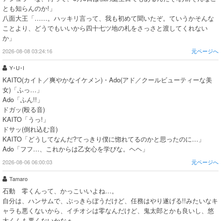
とも知らんのか!」
八面大王「……。ハッキリ言って、我も初めて聞いたぞ。ていうかそんな
ことより、どうでもいいから四十七ツ地の札をさっさと渡してくれない
か」
2026-08-08 03:24:16
元ページへ
Y･U･I
KAITO(カイト／爽やかなイケメン)・Ado(アド／クールビューティーな美
女)「ふっ…」
Ado「ふん!!」
ドガッ(殴る音)
KAITO「うっ!」
ドサッ(倒れ込む音)
KAITO「どうしてなんだ?てっきり僕に惚れてるのかと思ったのに…」
Ado「フフ…、これからは乙女心を学びな。ヘヘ」
2026-08-06 06:00:03
元ページへ
Tamaro
石動 零くんって、かっこいいよね…。
自分は、ハンサムで、ぶっきらぼうだけど、任務はやり遂げる!!みたいなキ
ャラも悪くないから、イチオシは零なんだけど、鬼太郎とかも良いし、悠
太くんも悪くないかなぁ