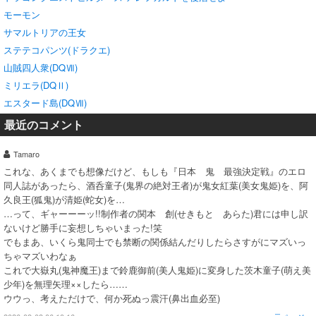
モーモン
サマルトリアの王女
ステテコパンツ(ドラクエ)
山賊四人衆(DQⅦ)
ミリエラ(DQⅡ)
エスタード島(DQⅦ)
最近のコメント
Tamaro
これな、あくまでも想像だけど、もしも『日本 鬼 最強決定戦』のエロ
同人誌があったら、酒呑童子(鬼界の絶対王者)が鬼女紅葉(美女鬼姫)を、阿
久良王(狐鬼)が清姫(蛇女)を…
…って、ギャーーーッ!!制作者の関本 創(せきもと あらた)君には申し訳
ないけど勝手に妄想しちゃいまった!笑
でもまあ、いくら鬼同士でも禁断の関係結んだりしたらさすがにマズいっ
ちゃマズいわなぁ
これで大嶽丸(鬼神魔王)まで鈴鹿御前(美人鬼姫)に変身した茨木童子(萌え美
少年)を無理矢理××したら……
ウウっ、考えただけで、何か死ぬっ震汗(鼻出血必至)