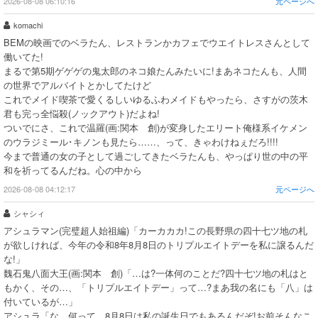
2026-08-08 06:10:16
元ページへ
komachi
BEMの映画でのベラたん、レストランかカフェでウエイトレスさんとして
働いてた!
まるで第5期ゲゲゲの鬼太郎のネコ娘たんみたいに!まあネコたんも、人間
の世界でアルバイトとかしてたけど
これでメイド喫茶で愛くるしいゆるふわメイドもやったら、さすがの茨木
君も完っ全悩殺(ノックアウト)だよね!
ついでにさ、これで温羅(画:関本 創)が変身したエリート俺様系イケメン
のウラジミール･キノンも見たら……、って、きゃわけねぇだろ!!!!
今まで普通の女の子として過ごしてきたベラたんも、やっぱり世の中の平
和を祈ってるんだね。心の中から
2026-08-08 04:12:17
元ページへ
シャシィ
アシュラマン(完璧超人始祖編)「カーカカカ!この長野県の四十七ツ地の札
が欲しければ、今年の令和8年8月8日のトリプルエイトデーを私に譲るんだ
な!」
魏石鬼八面大王(画:関本 創)「…は?一体何のことだ?四十七ツ地の札はと
もかく、その…、「トリプルエイトデー」って…?まあ我の名にも「八」は
付いているが…」
アシュラ「な、何って、8月8日は私の誕生日でもあるんだぞ!お前そんなこ