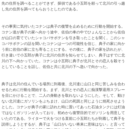
先の住所を調べることができず、探偵である小五郎を頼って北川の引っ越
し先の住所を調べてもらおうとしたのである。
その事実に気付いたコナンは典子の復讐を止めるために行動を開始する。
コナン達が典子の家へ向かう途中、佐伯の車の中でひょんなことから佐伯
が山口の育てていたシャコバサボテンを引き取ったことを聞く。このシャ
コバサボテンの話を聞いたコナンは一つの可能性を信じ、典子の家に向か
う前に佐伯の家に立ち寄ることにする。その後に、典子の家を訪れたが、
行き違いで小五郎が典子に北川の住所を知らせてしまい、典子はすでに北
川の下へ向かっていた。コナンは小五郎に典子が北川とその恋人を殺そう
としていることを話し、佐伯と共に北川の下へ急いで向かった。
典子は北川の住んでいる場所に到着後、北川達に山口と同じ苦しみを合わ
せるために行動を開始する。まず、北川とその恋人に痴漢撃退用スプレー
を目にかけることで、二人の身動きを取れないようにした。そして、動け
ない北川達にガソリンをぶちまけ、山口の死因と同じように焼死させよう
とした。コナンが典子の家に訪れた時に置いてあった石油タンクには灯油
ではなくガソリンが入っており、初めから復讐目的でガソリンを用意して
いたのである。ライターで火をつける直前に小五郎たちが到着して典子を
説得しようとするが、典子は「山口がいない将来に意味はない」と言って