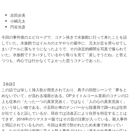
吉田歩美
小嶋元太
円谷光彦
今回の事件後のエピローグで、コナン抜きで水族館に行って来たことを話
していた。水族館ではイルカのエサやりの最中に、元太が足を滑らせてし
まいプールに落ちそうになったようで、その決定的瞬間を写真で撮られて
いた。水族館でドタバタしているやり取りを見て「楽しそうだね」と答え
つつも、内心では行かなくてよかった思うコナンであった。
【余談】
この話では珍しく挿入歌が用意されており、典子の回想シーンで「夢をと
めないでいて」が流れる場面がある。OPタイトルコール直前のコナンの口
上も従来の「たった一つの真実見抜く」ではなく「人の心の真実見抜く」
という珍しい物である。小五郎が車のナンバーから陸運局で調べれば住所
が出てくると話しているが、現在では法改正により住所を特定することは
できず、2016年のリマスター版ではその旨の注釈が入っている。殺人事件
と明記されているものの、今回は未然で防がれたため未遂で終わってい
る。なので今回は厳密に言うと殺人事件ではない（過去の出来事は一応は