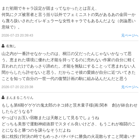
まだ初期でキャラ設定が固まってなかったとは言え、
何気にクズ被害者と言う括り以外でフェミニストの気があるあの金田一か
ら蔑ろ扱いされたイレギュラーな女性キャラでもあるんだよな（勿論悪い
意味で）。
2026-07-23 20:39:43
元ページへ
名無し
山之内が一番許せなかったのは、桐江の父だったんじゃないかなって思
う。恵まれた環境に優れた才能を持ってるのに売れない作家の自分に軽く
言われただけであっさり諦めた。才能を無駄にすることって恵まれない人
間からしたら許せないと思う。だからこそ彼の愛娘が自分に近づいてきた
ことを知って自分の一世一代の復讐計画の駒に組み込んだんだと思う
2026-07-20 22:23:38
元ページへ
まんまるころりん
もしも第6期ゲゲゲの鬼太郎のネコ姉と茨木童子様(画:関本 創)が鉢合わせ
したらどうなる?
やっぱりお互い宿敵または天敵として見るでしょうね
どっちも美形で運動神経抜群でスタイル良いけどさ、もうこれが格闘のこ
とになると勝つのを譲らなそうだよね
仮に枕投げ対決の時でもめっさバチバチに勝負の火花散らすこと間違いナ