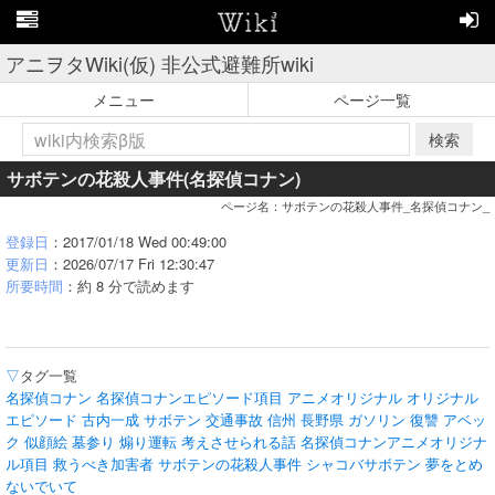
アニヲタWiki(仮) 非公式避難所wiki
メニュー
ページ一覧
検索
サボテンの花殺人事件(名探偵コナン)
ページ名：サボテンの花殺人事件_名探偵コナン_
登録日
：2017/01/18 Wed 00:49:00
更新日
：2026/07/17 Fri 12:30:47
所要時間
：約 8 分で読めます
▽
タグ一覧
名探偵コナン
名探偵コナンエピソード項目
アニメオリジナル
オリジナル
エピソード
古内一成
サボテン
交通事故
信州
長野県
ガソリン
復讐
アベッ
ク
似顔絵
墓参り
煽り運転
考えさせられる話
名探偵コナンアニメオリジナ
ル項目
救うべき加害者
サボテンの花殺人事件
シャコバサボテン
夢をとめ
ないでいて