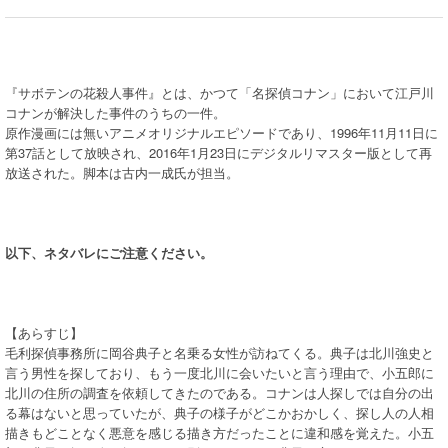
『サボテンの花殺人事件』とは、かつて「名探偵コナン」において江戸川
コナンが解決した事件のうちの一件。
原作漫画には無いアニメオリジナルエピソードであり、1996年11月11日に
第37話として放映され、2016年1月23日にデジタルリマスター版として再
放送された。脚本は古内一成氏が担当。
以下、ネタバレにご注意ください。
【あらすじ】
毛利探偵事務所に岡谷典子と名乗る女性が訪ねてくる。典子は北川強史と
言う男性を探しており、もう一度北川に会いたいと言う理由で、小五郎に
北川の住所の調査を依頼してきたのである。コナンは人探しでは自分の出
る幕はないと思っていたが、典子の様子がどこかおかしく、探し人の人相
描きもどことなく悪意を感じる描き方だったことに違和感を覚えた。小五