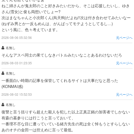
ねこ姉さんが鬼太郎のこと好きみたいだから、そこは応援したいし、ゆき
さん(雪女)と俊も両想いでしょー?
次はまなちゃんと小次郎くん(烏天狗)だよね!!次は付き合わせてみたいなー
(ねずみ男とか一反もめんは、がんばってモテようとしてるし…)
という風に、色々考えています。
2026-08-06 05:32:56
元ページへ
名無し
そんなアスペ同士の果てしなきバトルみたいなことあるわけないだろ
2026-08-03 01:23:35
元ページへ
名無し
一番面白い時期の記事を保管してくれるサイトは大事だなと思った
(KONMAI感)
2026-08-02 15:52:53
元ページへ
名無し
復讐と言う括りすら超えた殺人を犯した以上正真正銘の加害者でしかない
有森の墓参りには行こうと言っておいて、
一番理不尽な目に遭っていている緒方先生の死は全く悼もうとすらしない
あのオチの金田一は控えめに言って最低。