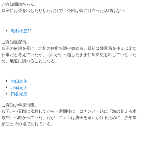
ご存知蘭姉ちゃん。
典子にお茶を出したりしただけで、今回は特に目立った活躍はない。
毛利小五郎
ご存知迷探偵。
典子の依頼を受け、北川の住所を調べ始める。最初は陸運局を使えば楽な
仕事だと考えていたが、北川が引っ越したまま住所変更を出していないた
め、地道に調べることになる。
吉田歩美
小嶋元太
円谷光彦
ご存知少年探偵団。
典子が小五郎に依頼してから一週間後に、コナンと一緒に『海の見える水
族館』へ向かっていた。だが、コナンは典子を追いかけるために、少年探
偵団とその場で別れている。