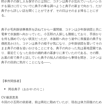
郎が典子の探し人を探すのとは別に、コナンは典子が忘れていったハンカ
チを届けに行くついでに典子の事を調べようと典子の家まで向かう。だが
典子から詳しい話を聞くことができず、その日はそのまま帰ることにす
る。
典子が毛利探偵事務所を訪ねてから一週間後、コナンは少年探偵団と共に
電車で水族館へ向かっていた。小五郎の人探しも難航しており、手掛かり
を何も掴めていない状況だったが、水族館へ向かう途中に喪服姿の典子を
偶然見かけた。コナンは典子の様子が気になり、少年探偵団を置いてその
まま典子の後を追いかけることにする。典子の向かった先は墓地霊園であ
り、最近亡くなった自分の婚約者の墓参りに来ていたのである。その際、
お墓の前で典子と話していた典子の知人の佐伯から事情を聞き、コナンは
典子の目的に気付くことになる――。
【事件関係者】
岡谷典子（おかや のりこ）
CV:篠原恵美
今回の小五郎の依頼者。前は商社に勤めていたが、現在は体力回復のため