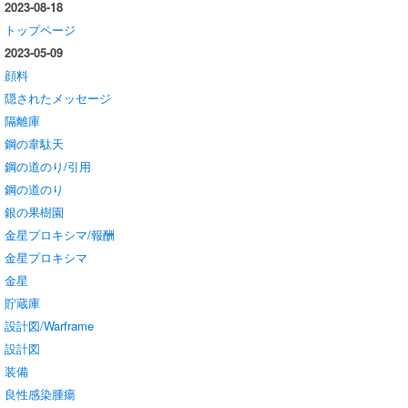
2023-08-18
トップページ
2023-05-09
顔料
隠されたメッセージ
隔離庫
鋼の韋駄天
鋼の道のり/引用
鋼の道のり
銀の果樹園
金星プロキシマ/報酬
金星プロキシマ
金星
貯蔵庫
設計図/Warframe
設計図
装備
良性感染腫瘍