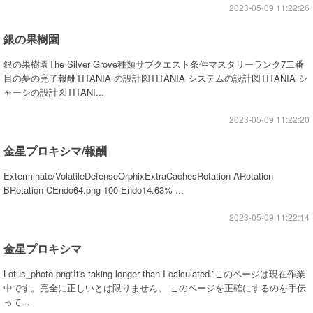
2023-05-09 11:22:26
銀の果樹園
銀の果樹園The Silver Grove種類サブクエスト条件マスタリーランク7二番
目の夢の完了報酬TITANIA の設計図TITANIA システムの設計図TITANIA シ
ャーシの設計図TITANI...
2023-05-09 11:22:20
金星プロキシマ/報酬
Exterminate/VolatileDefenseOrphixExtraCachesRotation ARotation
BRotation CEndo64.png 100 Endo14.63% ...
2023-05-09 11:22:14
金星プロキシマ
Lotus_photo.png“It's taking longer than I calculated.”このページは現在作業
中です。完全に正しいとは限りません。 このページを正確にするのを手伝
って...