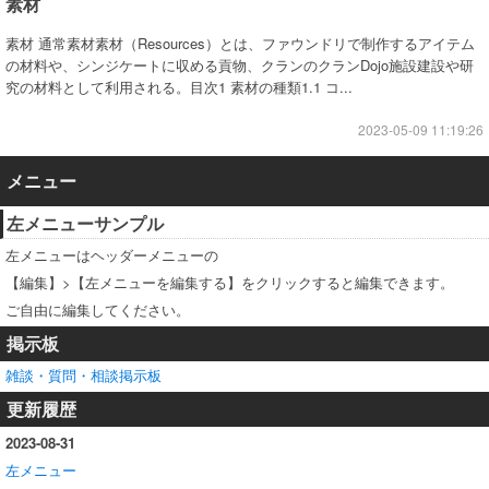
素材
素材 通常素材素材（Resources）とは、ファウンドリで制作するアイテム
の材料や、シンジケートに収める貢物、クランのクランDojo施設建設や研
究の材料として利用される。目次1 素材の種類1.1 コ...
2023-05-09 11:19:26
メニュー
左メニューサンプル
左メニューはヘッダーメニューの
【編集】>【左メニューを編集する】をクリックすると編集できます。
ご自由に編集してください。
掲示板
雑談・質問・相談掲示板
更新履歴
2023-08-31
左メニュー