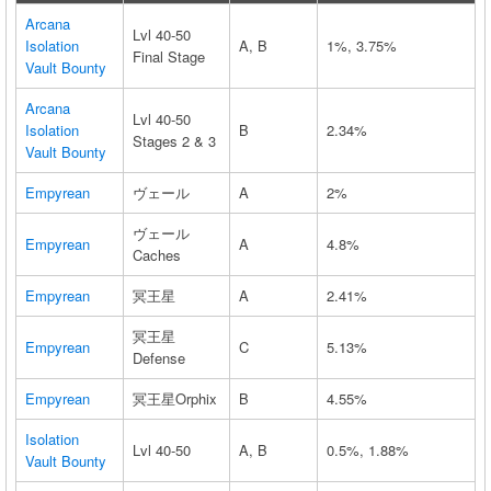
Arcana
Lvl 40-50
Isolation
A, B
1%, 3.75%
Final Stage
Vault Bounty
Arcana
Lvl 40-50
Isolation
B
2.34%
Stages 2 & 3
Vault Bounty
Empyrean
ヴェール
A
2%
ヴェール
Empyrean
A
4.8%
Caches
Empyrean
冥王星
A
2.41%
冥王星
Empyrean
C
5.13%
Defense
Empyrean
冥王星Orphix
B
4.55%
Isolation
Lvl 40-50
A, B
0.5%, 1.88%
Vault Bounty