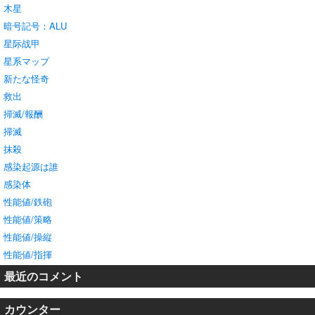
木星
暗号記号：ALU
星际战甲
星系マップ
新たな怪奇
救出
掃滅/報酬
掃滅
抹殺
感染起源は誰
感染体
性能値/鉄砲
性能値/策略
性能値/操縦
性能値/指揮
最近のコメント
カウンター