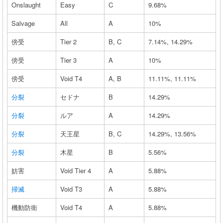
Onslaught
Easy
C
9.68%
Salvage
All
A
10%
傍受
Tier 2
B, C
7.14%, 14.29%
傍受
Tier 3
A
10%
傍受
Void T4
A, B
11.11%, 11.11%
分裂
セドナ
B
14.29%
分裂
ルア
A
14.29%
分裂
天王星
B, C
14.29%, 13.56%
分裂
木星
B
5.56%
妨害
Void Tier 4
A
5.88%
掃滅
Void T3
A
5.88%
機動防衛
Void T4
A
5.88%