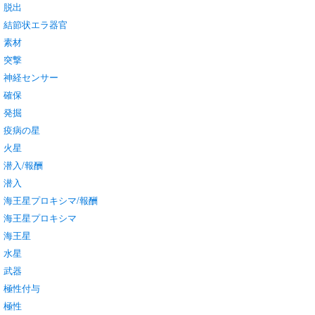
脱出
結節状エラ器官
素材
突撃
神経センサー
確保
発掘
疫病の星
火星
潜入/報酬
潜入
海王星プロキシマ/報酬
海王星プロキシマ
海王星
水星
武器
極性付与
極性