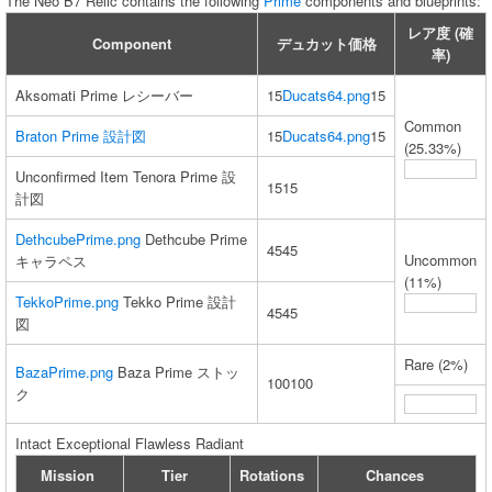
The Neo B7 Relic contains the following
Prime
components and blueprints:
レア度 (確
Component
デュカット価格
率)
Aksomati Prime レシーバー
15
Ducats64.png
‍15
Common
Braton Prime 設計図
15
Ducats64.png
‍15
(25.33%)
Unconfirmed Item Tenora Prime 設
15‍15
計図
DethcubePrime.png
Dethcube Prime
45‍45
Uncommon
キャラペス
(11%)
TekkoPrime.png
Tekko Prime 設計
45‍45
図
Rare (2%)
BazaPrime.png
Baza Prime ストッ
100‍100
ク
Intact Exceptional Flawless Radiant
Mission
Tier
Rotations
Chances