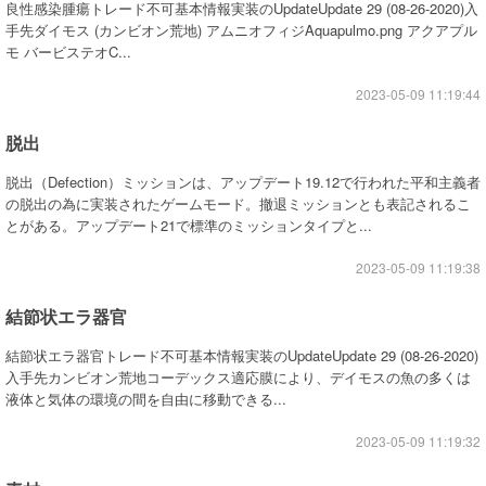
良性感染腫瘍トレード不可基本情報実装のUpdateUpdate 29 (08-26-2020)入
手先ダイモス (カンビオン荒地) アムニオフィジAquapulmo.png アクアプル
モ バービステオC...
2023-05-09 11:19:44
脱出
脱出（Defection）ミッションは、アップデート19.12で行われた平和主義者
の脱出の為に実装されたゲームモード。撤退ミッションとも表記されるこ
とがある。アップデート21で標準のミッションタイプと...
2023-05-09 11:19:38
結節状エラ器官
結節状エラ器官トレード不可基本情報実装のUpdateUpdate 29 (08-26-2020)
入手先カンビオン荒地コーデックス適応膜により、デイモスの魚の多くは
液体と気体の環境の間を自由に移動できる...
2023-05-09 11:19:32