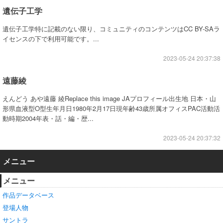
遺伝子工学
遺伝子工学特に記載のない限り、コミュニティのコンテンツはCC BY-SAラ
イセンスの下で利用可能です。...
2023-05-24 20:37:38
遠藤綾
えんどう あや遠藤 綾Replace this image JAプロフィール出生地 日本・山
形県血液型O型生年月日1980年2月17日現年齢43歳所属オフィスPAC活動活
動時期2004年表・話・編・歴...
2023-05-24 20:37:32
メニュー
メニュー
作品データベース
登場人物
サントラ