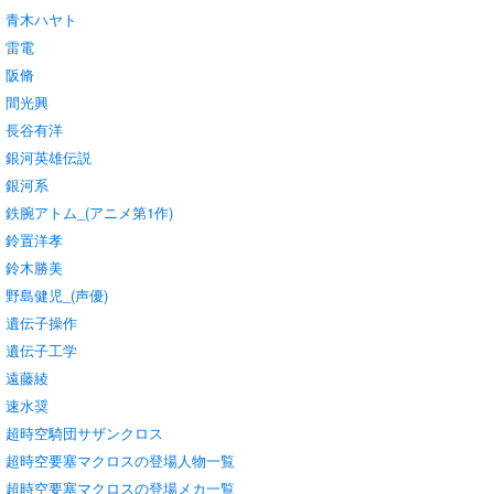
青木ハヤト
雷電
阪脩
間光興
長谷有洋
銀河英雄伝説
銀河系
鉄腕アトム_(アニメ第1作)
鈴置洋孝
鈴木勝美
野島健児_(声優)
遺伝子操作
遺伝子工学
遠藤綾
速水奨
超時空騎団サザンクロス
超時空要塞マクロスの登場人物一覧
超時空要塞マクロスの登場メカ一覧