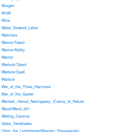
Worgen
WoW
Wine
Water_Soaked_Letter
Watchers
Warrior/Talent
Warrior/Ability
Warrior
Warlock/Talent
Warlock/Spell
Warlock
War_of_the_Three_Hammers
War_of_the_Spider
Wanted:_Hemet_Nesingwary,_Enemy_of_Nature
Wand/Wand_001
Wailing_Caverns
Valea_Twinblades
Uther_the_Lightbringer(Western_Plaguelands)