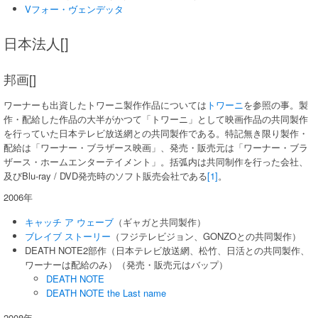
Vフォー・ヴェンデッタ
日本法人[]
邦画[]
ワーナーも出資したトワーニ製作作品については
トワーニ
を参照の事。製
作・配給した作品の大半がかつて「トワーニ」として映画作品の共同製作
を行っていた日本テレビ放送網との共同製作である。特記無き限り製作・
配給は「ワーナー・ブラザース映画」、発売・販売元は「ワーナー・ブラ
ザース・ホームエンターテイメント」。括弧内は共同制作を行った会社、
及びBlu-ray / DVD発売時のソフト販売会社である
[1]
。
2006年
キャッチ ア ウェーブ
（ギャガと共同製作）
ブレイブ ストーリー
（フジテレビジョン、GONZOとの共同製作）
DEATH NOTE2部作（日本テレビ放送網、松竹、日活との共同製作、
ワーナーは配給のみ）（発売・販売元はバップ）
DEATH NOTE
DEATH NOTE the Last name
2008年