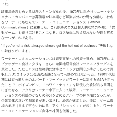
った。
駐車場経営をめぐる財務スキャンダルの後、1972年に親会社キニー・ナシ
ョナル・カンパニーは葬儀場や駐車場など娯楽以外の分野を分離し、社名
をワーナーにちなんでワーナー・コミュニケーションズ（Warner
Communications）に変更した。これ以降のロスは超人的な精力を傾け『買
収ゲーム』を繰り広げることになる。ロス語録は数え切れないが最も有名
な一つがこれである。
"If you're not a risk-taker,you should get the hell out of business."失敗しな
い奴はクビにする。
ワーナー・コミュニケーションズは娯楽事業への投資を進め、1976年には
ビデオゲーム会社アタリを、さらに遊園地経営会社シックスフラッグスを
買収した。ただしロスは性格的に活字とコミックは関心が薄かったので買
収したDCコミックは会議の議題になっても熱心ではなかった。1980年代初
期には乗っ取り王のルパード・マードックがワーナーに対するM&Aを狙っ
たことで「ポイズンピル」「ホワイトナイト」を駆使した攻防戦も世間を
にぎわせる。アタリはワーナー傘下に入って以降、ワーナー・コミュニケ
ーションズの利益のかなりの部分を占めるグループの稼ぎ頭になったが、
企業文化の違いで創業者が追い出され、経営が迷走した。後に、ゲーム市
場の崩壊（日本で言ういわゆる「アタリショック」）が起こると、ワーナ
ー・コミュニケーションズ自体の株価も低落した。