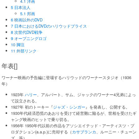
4.1 洋画
5 日本法人
5.1 邦画
6 映画以外のDVD
7 日本におけるDVDのハリウッドプライス
8 次世代DVD戦争
9 オープニングロゴ
10 脚注
11 外部リンク
年表[]
ワーナー映画の予告編に登場するハリウッドのワーナースタジオ（1936
年）
1923年
ハリー
、アルバート、サム、ジャックのワーナー4兄弟によっ
て設立される。
1927年 初のトーキー『
ジャズ・シンガー
』を発表し、公開する。
1930年代経済恐慌のあおりを受けて経営難に陥るが、世相を受けたギ
ャング映画のヒットで乗り切る。
1956年 1950年代以前の作品をアソシエイテッド・アーティスツ・プ
ロダクション(a.a.p.)に売却する（
カサブランカ
、ルーニー・チューン
ズ、等）。