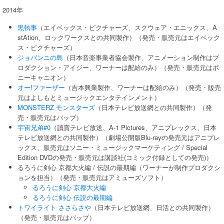
2014年
黒執事
（エイベックス・ピクチャーズ、スクウェア・エニックス、A
stAtion、ロックワークスとの共同製作）（発売・販売元はエイベック
ス・ピクチャーズ）
ジョバンニの島
（日本音楽事業者協会製作、アニメーション制作はプ
ロダクション・アイジー、ワーナーは配給のみ）（発売・販売元はポ
ニーキャニオン）
オー!ファーザー
（吉本興業製作、ワーナーは配給のみ）（発売・販売
元はよしもとミュージックエンタテインメント）
MONSTERZ モンスターズ
（日本テレビ放送網との共同製作）（発
売・販売元はバップ）
宇宙兄弟#0
（讀賣テレビ放送、A-1 Pictures、アニプレックス、日本
テレビ放送網との共同製作）（劇場公開版Blu-rayの発売元はアニプレ
ックス、販売元はソニー・ミュージックマーケティング / Special
Edition DVDの発売・販売元は講談社(コミック付録としての発売)）
るろうに剣心 京都大火編 / 伝説の最期編（ワーナーが制作プロダクシ
ョンを担当）（発売・販売元はアミューズソフト）
るろうに剣心 京都大火編
るろうに剣心 伝説の最期編
トワイライト ささらさや
（日本テレビ放送網、日活との共同製作）
（発売・販売元はバップ）