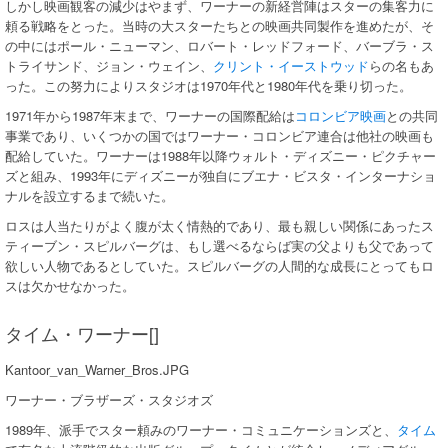
しかし映画観客の減少はやまず、ワーナーの新経営陣はスターの集客力に
頼る戦略をとった。当時の大スターたちとの映画共同製作を進めたが、そ
の中にはポール・ニューマン、ロバート・レッドフォード、バーブラ・ス
トライサンド、ジョン・ウェイン、
クリント・イーストウッド
らの名もあ
った。この努力によりスタジオは1970年代と1980年代を乗り切った。
1971年から1987年末まで、ワーナーの国際配給は
コロンビア映画
との共同
事業であり、いくつかの国ではワーナー・コロンビア連合は他社の映画も
配給していた。ワーナーは1988年以降ウォルト・ディズニー・ピクチャー
ズと組み、1993年にディズニーが独自にブエナ・ビスタ・インターナショ
ナルを設立するまで続いた。
ロスは人当たりがよく腹が太く情熱的であり、最も親しい関係にあったス
ティーブン・スピルバーグは、もし選べるならば実の父よりも父であって
欲しい人物であるとしていた。スピルバーグの人間的な成長にとってもロ
スは欠かせなかった。
タイム・ワーナー[]
Kantoor_van_Warner_Bros.JPG
ワーナー・ブラザーズ・スタジオズ
1989年、派手でスター頼みのワーナー・コミュニケーションズと、
タイム