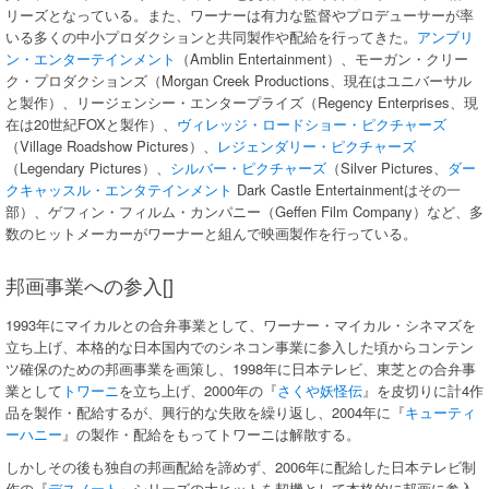
リーズとなっている。また、ワーナーは有力な監督やプロデューサーが率
いる多くの中小プロダクションと共同製作や配給を行ってきた。
アンブリ
ン・エンターテインメント
（Amblin Entertainment）、モーガン・クリー
ク・プロダクションズ（Morgan Creek Productions、現在はユニバーサル
と製作）、リージェンシー・エンタープライズ（Regency Enterprises、現
在は20世紀FOXと製作）、
ヴィレッジ・ロードショー・ピクチャーズ
（Village Roadshow Pictures）、
レジェンダリー・ピクチャーズ
（Legendary Pictures）、
シルバー・ピクチャーズ
（Silver Pictures、
ダー
クキャッスル・エンタテインメント
Dark Castle Entertainmentはその一
部）、ゲフィン・フィルム・カンパニー（Geffen Film Company）など、多
数のヒットメーカーがワーナーと組んで映画製作を行っている。
邦画事業への参入[]
1993年にマイカルとの合弁事業として、ワーナー・マイカル・シネマズを
立ち上げ、本格的な日本国内でのシネコン事業に参入した頃からコンテン
ツ確保のための邦画事業を画策し、1998年に日本テレビ、東芝との合弁事
業として
トワーニ
を立ち上げ、2000年の『
さくや妖怪伝
』を皮切りに計4作
品を製作・配給するが、興行的な失敗を繰り返し、2004年に『
キューティ
ーハニー
』の製作・配給をもってトワーニは解散する。
しかしその後も独自の邦画配給を諦めず、2006年に配給した日本テレビ制
作の『
デスノート
』シリーズの大ヒットを契機として本格的に邦画に参入