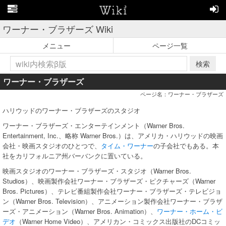
ワーナー・ブラザーズ Wiki
メニュー
ページ一覧
検索
ワーナー・ブラザーズ
ページ名：ワーナー・ブラザーズ
ハリウッドのワーナー・ブラザーズのスタジオ
ワーナー・ブラザーズ・エンターテインメント（Warner Bros.
Entertainment, Inc.、略称 Warner Bros.）は、アメリカ・ハリウッドの映画
会社・映画スタジオのひとつで、
タイム・ワーナー
の子会社でもある。本
社をカリフォルニア州バーバンクに置いている。
映画スタジオのワーナー・ブラザーズ・スタジオ（Warner Bros.
Studios）、映画製作会社ワーナー・ブラザーズ・ピクチャーズ（Warner
Bros. Pictures）、テレビ番組製作会社ワーナー・ブラザーズ・テレビジョ
ン（Warner Bros. Television）、アニメーション製作会社ワーナー・ブラザ
ーズ・アニメーション（Warner Bros. Animation）、
ワーナー・ホーム・ビ
デオ
（Warner Home Video）、アメリカン・コミックス出版社のDCコミッ