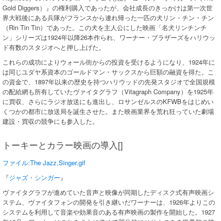
Gold Diggers）』の権利購入であったが、会社成長のきっかけは第一次世
界大戦後にある兵隊がフランスから連れ帰った一匹の犬リン・チン・チン
（Rin Tin Tin）であった。この犬を主人公にした映画「名犬リンチンチ
ン」シリーズは1924年以降26本作られ、ワーナー・ブラザーズをハリウッ
ド有数のスタジオへと押し上げた。
これらの成功によりウォール街からの投資を受けるようになり、1924年に
は同じユダヤ系資本のゴールドマン・サックスから巨額の融資を得た。こ
の資金で、1897年以来の歴史を持つハリウッドの先発スタジオで全国規模
の配給網も所有していたヴァイタグラフ（Vitagraph Company）を1925年
に買収、さらにラジオ放送にも進出し、ロサンゼルスのKFWBをはじめい
くつかの都市に放送局を誕生させた。また映画業界を荒れ狂っていた劇場
建設・買収の競争にも参入した。
トーキーとカラー映画の導入[]
ファイル:The Jazz,Singer.gif
『
ジャズ・シンガー
』
ヴァイタグラフが進めていた音声と映像が同期したディスク式有声映画シ
ステム、ヴァイタフォンの開発を引き継いだワーナーは、1926年よりこの
システムを利用して音楽や効果音のある有声映画の製作を開始した。1927