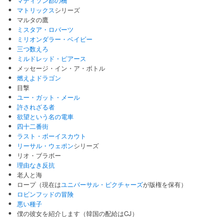
マディソン郡の橋
マトリックス
シリーズ
マルタの鷹
ミスタア・ロバーツ
ミリオンダラー・ベイビー
三つ数えろ
ミルドレッド・ピアース
メッセージ・イン・ア・ボトル
燃えよドラゴン
目撃
ユー・ガット・メール
許されざる者
欲望という名の電車
四十二番街
ラスト・ボーイスカウト
リーサル・ウェポン
シリーズ
リオ・ブラボー
理由なき反抗
老人と海
ロープ（現在は
ユニバーサル・ピクチャーズ
が版権を保有）
ロビンフッドの冒険
悪い種子
僕の彼女を紹介します（韓国の配給はCJ）