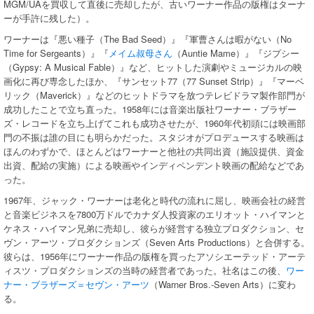
MGM/UAを買収して直後に売却したが、古いワーナー作品の版権はターナ
ーが手許に残した）。
ワーナーは『悪い種子（The Bad Seed）』『軍曹さんは暇がない（No
Time for Sergeants）』『
メイム叔母さん
（Auntie Mame）』『ジプシー
（Gypsy: A Musical Fable）』など、ヒットした演劇やミュージカルの映
画化に再び専念したほか、『サンセット77（77 Sunset Strip）』『マーベ
リック（Maverick）』などのヒットドラマを放つテレビドラマ製作部門が
成功したことで立ち直った。1958年には音楽出版社ワーナー・ブラザー
ズ・レコードを立ち上げてこれも成功させたが、1960年代初頭には映画部
門の不振は誰の目にも明らかだった。スタジオがプロデュースする映画は
ほんのわずかで、ほとんどはワーナーと他社の共同出資（施設提供、資金
出資、配給の実施）による映画やインディペンデント映画の配給などであ
った。
1967年、ジャック・ワーナーは老化と時代の流れに屈し、映画会社の経営
と音楽ビジネスを7800万ドルでカナダ人投資家のエリオット・ハイマンと
ケネス・ハイマン兄弟に売却し、彼らが経営する独立プロダクション、セ
ヴン・アーツ・プロダクションズ（Seven Arts Productions）と合併する。
彼らは、1956年にワーナー作品の版権を買ったアソシエーテッド・アーテ
ィスツ・プロダクションズの当時の経営者であった。社名はこの後、
ワー
ナー・ブラザーズ＝セヴン・アーツ
（Warner Bros.-Seven Arts）に変わ
る。