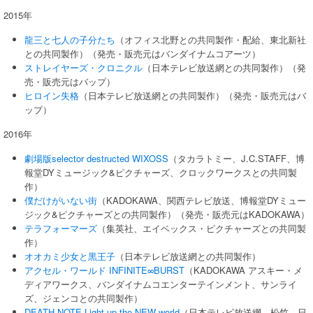
2015年
龍三と七人の子分たち
（オフィス北野との共同製作・配給、東北新社
との共同製作）（発売・販売元はバンダイナムコアーツ）
ストレイヤーズ・クロニクル
（日本テレビ放送網との共同製作）（発
売・販売元はバップ）
ヒロイン失格
（日本テレビ放送網との共同製作）（発売・販売元はバ
ップ）
2016年
劇場版selector destructed WIXOSS
（タカラトミー、J.C.STAFF、博
報堂DYミュージック&ピクチャーズ、クロックワークスとの共同製
作）
僕だけがいない街
（KADOKAWA、関西テレビ放送、博報堂DYミュー
ジック&ピクチャーズとの共同製作）（発売・販売元はKADOKAWA）
テラフォーマーズ
（集英社、エイベックス・ピクチャーズとの共同製
作）
オオカミ少女と黒王子
（日本テレビ放送網との共同製作）
アクセル・ワールド INFINITE∞BURST
（KADOKAWA アスキー・メ
ディアワークス、バンダイナムコエンターテインメント、サンライ
ズ、ジェンコとの共同製作）
DEATH NOTE Light up the NEW world
（日本テレビ放送網、松竹、日