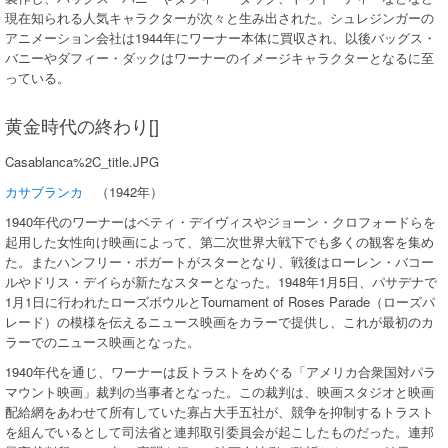
現在知られる人気キャラクターが次々と生み出された。シュレジンガーの
アニメーション会社は1944年にワーナー本体に買収され、以後バッグス・
バニーやダフィー・ダックはワーナーのイメージキャラクターとなるに至
っている。
黄金時代の終わり[]
Casablanca%2C_title.JPG
カサブランカ
（1942年）
1940年代のワーナーはベティ・デイヴィスやジョーン・クロフォードらを
起用した女性向け映画によって、第二次世界大戦下でも多くの観客を集め
た。またハンフリー・ボガートがスターとなり、戦後はローレン・バコー
ルやドリス・デイらが新たなスターとなった。1948年1月5日、パサデナで
1月1日に行われたローズボウルとTournament of Roses Parade（ローズパ
レード）の模様を伝えるニュース映画をカラーで提供し、これが最初のカ
ラーでのニュース映画となった。
1940年代を通じ、ワーナーは反トラストをめぐる「アメリカ合衆国対パラ
マウント映画」裁判の当事者となった。この裁判は、映画スタジオと映画
配給網をあわせて所有していた寡占大手五社が、競争を抑制するトラスト
を組んでいるとして司法省と連邦取引委員会が起こしたものだった。連邦