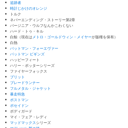
追跡者
時計じかけのオレンジ
トルク
ネバーエンディング・ストーリー第2章
バージニア・ウルフなんかこわくない
ハード・トゥ・キル
白鯨（現在は
メトロ・ゴールドウィン・メイヤー
が版権を保有）
白熱
バットマン・フォーエヴァー
バットマン ビギンズ
ハッピーフィート
ハリー・ポッターシリーズ
ファイヤーフォックス
ブリット
ブレードランナー
フルメタル・ジャケット
暴走特急
ポストマン
ポセイドン
ボディガード
マイ・フェア・レディ
マッドマックス
シリーズ