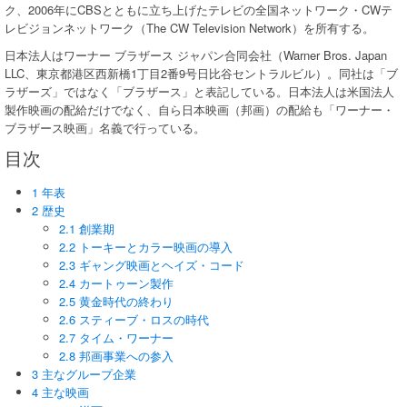
ク、2006年にCBSとともに立ち上げたテレビの全国ネットワーク・CWテ
レビジョンネットワーク（The CW Television Network）を所有する。
日本法人はワーナー ブラザース ジャパン合同会社（Warner Bros. Japan
LLC、東京都港区西新橋1丁目2番9号日比谷セントラルビル）。同社は「ブ
ラザーズ」ではなく「ブラザース」と表記している。日本法人は米国法人
製作映画の配給だけでなく、自ら日本映画（邦画）の配給も「ワーナー・
ブラザース映画」名義で行っている。
目次
1 年表
2 歴史
2.1 創業期
2.2 トーキーとカラー映画の導入
2.3 ギャング映画とヘイズ・コード
2.4 カートゥーン製作
2.5 黄金時代の終わり
2.6 スティーブ・ロスの時代
2.7 タイム・ワーナー
2.8 邦画事業への参入
3 主なグループ企業
4 主な映画