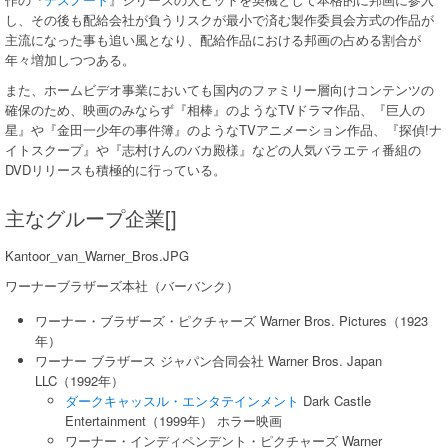
し、その後も配給会社が負うリスクが最小で済む製作委員会方式の作品が
主流になった事も追い風となり、配給作品における邦画の占める割合が
年々増加しつつある。
また、ホームビデオ事業においても国内のファミリー層向けコンテンツの
確保のため、映画のみならず『相棒』のようなTVドラマ作品、『巨人の
星』や『金田一少年の事件簿』のようなTVアニメーション作品、『探偵!ナ
イトスクープ』や『志村けんのバカ殿様』などの人気バラエティ番組の
DVDリリースも積極的に行っている。
主なグループ企業[]
Kantoor_van_Warner_Bros.JPG
ワーナーブラザーズ本社（バーバンク）
ワーナー・ブラザーズ・ピクチャーズ Warner Bros. Pictures（1923
年）
ワーナー ブラザース ジャパン合同会社 Warner Bros. Japan
LLC（1992年）
ダークキャッスル・エンタテインメント
Dark Castle
Entertainment（1999年） ホラー映画
ワーナー・インディペンデント・ピクチャーズ Warner