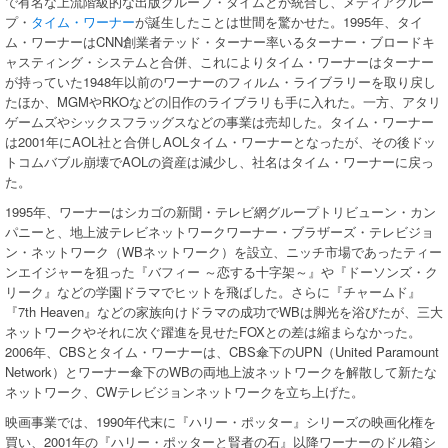
で有名な上流階級的な出版グループ・タイムとが統合し、メディアグルー
プ・
タイム・ワーナー
が誕生したことは世間を驚かせた。1995年、タイ
ム・ワーナーはCNN創業者テッド・ターナー率いるターナー・ブロードキ
ャスティング・システムと合併、これによりタイム・ワーナーはターナー
が持っていた1948年以前のワーナーのフィルム・ライブラリーを取り戻し
たほか、MGMやRKOなどの旧作のライブラリも手に入れた。一方、アタリ
ゲームズやシックスフラッグスなどの事業は売却した。タイム・ワーナー
は2001年にAOL社と合併しAOLタイム・ワーナーとなったが、その後ドッ
トコムバブル崩壊でAOLの資産は減少し、社名はタイム・ワーナーに戻っ
た。
1995年、ワーナーはシカゴの新聞・テレビ網グループトリビューン・カン
パニーと、地上波テレビネットワークワーナー・ブラザーズ・テレビジョ
ン・ネットワーク（WBネットワーク）を設立、ニッチ市場であったティー
ンエイジャーを狙った『バフィー ～恋する十字架～』や『ドーソンズ・ク
リーク』などの学園ドラマでヒットを飛ばした。さらに『チャームド』
『7th Heaven』などの家族向けドラマの成功でWBは脚光を浴びたが、三大
ネットワークやそれに次ぐ躍進を見せたFOXとの差は縮まらなかった。
2006年、CBSとタイム・ワーナーは、CBS傘下のUPN（United Paramount
Network）とワーナー傘下のWBの両地上波ネットワークを解散して新たな
ネットワーク、CWテレビジョンネットワークを立ち上げた。
映画事業では、1990年代末に『ハリー・ポッター』シリーズの映画化権を
買い、2001年の『ハリー・ポッターと賢者の石』以降ワーナーのドル箱シ