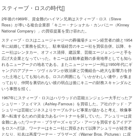
スティーブ・ロスの時代[]
2年後の1969年、資金難のハイマン兄弟はスティーブ・ロス（Steve
Ross）が率いる複合企業群「キニー・ナショナル・カンパニー（Kinney
National Company）」の買収提案を受け容れた。
スティーブ・ロスはニュージャージーの葬儀場チェーン経営者の娘と1954
年に結婚して業務を拡大し、駐車場経営のキニー社を買収合併。以降、キ
ニー社はレンタカー、オフィス清掃、建設業、芸能エージェンシーと手を
広げ大企業となっていった。キニーは自動車盗難の多発地帯としても知ら
れるニューアークの地名である。またニュージャージー州は1950年代にギ
ャングのアブナー・ツヴィルマンが政治家と労働組合へ絶大な影響力を持
った土地としても知られる。ロスの周囲にも「いかがわしい連中」が集ま
っており、仲間を裏切れない彼の弱点は後にキニーの財務スキャンダルと
いう事態を招く。
1967年にスティーブ・ロスはハリウッドの芸能エンジェシー大手だったア
シュリー・フェイマス（Ashley-Famous）を買収した。ア社のテッド・ア
シュリーは芸能ビジネスよりケーブルテレビ事業が儲かると考え、映像事
業へ転進するための資金力あるパートナーを探していた。アシュリーは資
金難にあったワーナー・ブラザーズ＝セブン・アーツを買収するアイデア
をロスへ打診、ワーナーはキニー社に買収されて以降アシュリーが経営者
となり、社名は再度ワーナー・ブラザーズ（Warner Bros. Pictures）に戻