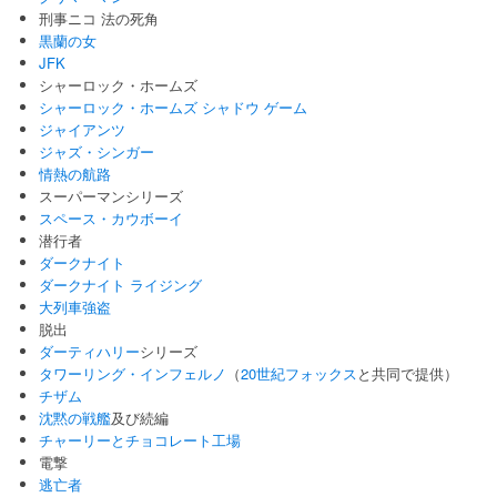
刑事ニコ 法の死角
黒蘭の女
JFK
シャーロック・ホームズ
シャーロック・ホームズ シャドウ ゲーム
ジャイアンツ
ジャズ・シンガー
情熱の航路
スーパーマンシリーズ
スペース・カウボーイ
潜行者
ダークナイト
ダークナイト ライジング
大列車強盗
脱出
ダーティハリー
シリーズ
タワーリング・インフェルノ
（
20世紀フォックス
と共同で提供）
チザム
沈黙の戦艦
及び続編
チャーリーとチョコレート工場
電撃
逃亡者