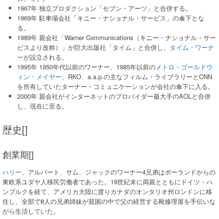
1967年 独立プロダクション「セブン・アーツ」と合併する。
1969年 駐車場会社「キニー・ナショナル・サービス」の傘下とな
る。
1989年 親会社「Warner Communications（キニー・ナショナル・サー
ビスより改称）」が巨大出版社「タイム」と合併し、
タイム・ワーナ
ー
が設立される。
1995年 1950年代以前のワーナー、1985年以前の
メトロ・ゴールドウ
ィン・メイヤー
、RKO、a.a.p.の主なフィルム・ライブラリーとCNN
を所有していたターナー・コミュニケーションが会社の傘下に入る。
2000年 親会社がインターネットのプロバイダー最大手のAOLと合併
し、現在に至る。
歴史[]
創業期[]
ハリー
、アルバート、サム、ジャックのワーナー4兄弟はポーランドからの
東欧系ユダヤ人移民労働者であった。19世紀末に両親とともにドイツ・ハ
ンブルクを経て、アメリカ大陸に渡りカナダのオンタリオ州ロンドンに移
住し、全部で8人の兄弟姉妹が貧困の中で父の経営する靴修理屋を手伝いな
がら生活していた。