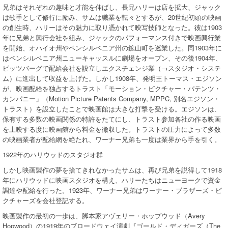
兄弟はそれぞれの趣味と才能を伸ばし、長兄ハリーは店を拡大、ジャック
は歌手として修行に励み、サムは職業を転々とするが、20世紀初頭の映画
の創生時、ハリーはその魅力に取り憑かれて映写技師となった。彼は1903
年に兄弟と興行会社を組み、ジャックのパフォーマンス付きで映画興行業
を開始、オハイオ州やペンシルベニア州の鉱山町を巡業した。同1903年に
はペンシルベニア州ニューキャッスルに劇場をオープン、その後1904年、
ピッツバーグで配給会社を設立しエクスチェンジ業（→スタジオ・システ
ム）に進出して収益を上げた。しかし1908年、発明王トーマス・エジソン
が、映画配給を独占するトラスト「モーション・ピクチャー・パテンツ・
カンパニー」（Motion Picture Patents Company, MPPC, 別名エジソン・
トラスト）を設立したことで映画館は大きな打撃を受ける。エジソンは、
保有する多数の映画関係の特許をたてにし、トラスト参加各社の作る映画
を上映する度に映画館から料金を徴収した。トラストの圧力によって多数
の映画業者が配給網を絶たれ、ワーナー兄弟も一度は業界から手を引く。
1922年のハリウッドのスタジオ群
しかし映画製作の夢を捨てきれなかったサムは、再び兄弟を説得して1918
年にハリウッドに映画スタジオを構え、ハリーたちはニューヨークで資金
調達や配給を行った。1923年、ワーナー兄弟はワーナー・ブラザーズ・ピ
クチャーズを会社登記する。
映画製作の最初の一歩は、脚本家アヴェリー・ホップウッド（Avery
Hopwood）の1919年のブロードウェイ演劇『ゴールド・ディガーズ（The