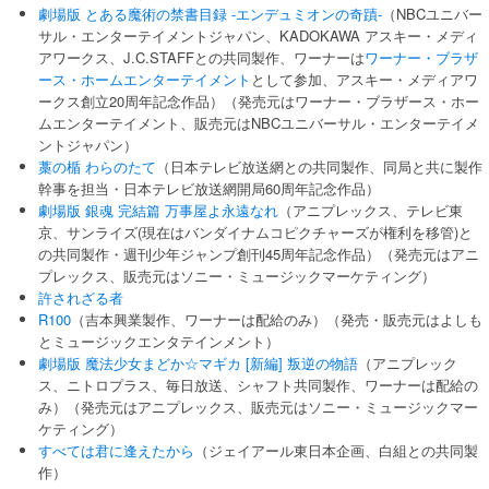
劇場版 とある魔術の禁書目録 -エンデュミオンの奇蹟-
（NBCユニバー
サル・エンターテイメントジャパン、KADOKAWA アスキー・メディ
アワークス、J.C.STAFFとの共同製作、ワーナーは
ワーナー・ブラザ
ース・ホームエンターテイメント
として参加、アスキー・メディアワ
ークス創立20周年記念作品）（発売元はワーナー・ブラザース・ホー
ムエンターテイメント、販売元はNBCユニバーサル・エンターテイメ
ントジャパン）
藁の楯 わらのたて
（日本テレビ放送網との共同製作、同局と共に製作
幹事を担当・日本テレビ放送網開局60周年記念作品）
劇場版 銀魂 完結篇 万事屋よ永遠なれ
（アニプレックス、テレビ東
京、サンライズ(現在はバンダイナムコピクチャーズが権利を移管)と
の共同製作・週刊少年ジャンプ創刊45周年記念作品）（発売元はアニ
プレックス、販売元はソニー・ミュージックマーケティング）
許されざる者
R100
（吉本興業製作、ワーナーは配給のみ）（発売・販売元はよしも
とミュージックエンタテインメント）
劇場版 魔法少女まどか☆マギカ [新編] 叛逆の物語
（アニプレック
ス、ニトロプラス、毎日放送、シャフト共同製作、ワーナーは配給の
み）（発売元はアニプレックス、販売元はソニー・ミュージックマー
ケティング）
すべては君に逢えたから
（ジェイアール東日本企画、白組との共同製
作）