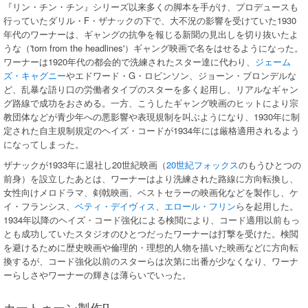
『リン・チン・チン』シリーズ以来多くの脚本を手がけ、プロデュースも
行っていたダリル・F・ザナックの下で、大不況の影響を受けていた1930
年代のワーナーは、ギャングの抗争を報じる新聞の見出しを切り抜いたよ
うな（'torn from the headlines'）ギャング映画で名をはせるようになった。
ワーナーは1920年代の都会的で洗練されたスター達に代わり、
ジェーム
ズ・キャグニー
やエドワード・G・ロビンソン、ジョーン・ブロンデルな
ど、乱暴な語り口の労働者タイプのスターを多く起用し、リアルなギャン
グ路線で成功をおさめる。一方、こうしたギャング映画のヒットにより宗
教団体などが青少年への悪影響や表現規制を叫ぶようになり、1930年に制
定された自主規制規定のヘイズ・コードが1934年には厳格適用されるよう
になってしまった。
ザナックが1933年に退社し20世紀映画（
20世紀フォックス
のもうひとつの
前身）を設立したあとは、ワーナーはより洗練された路線に方向転換し、
女性向けメロドラマ、剣戟映画、ベストセラーの映画化などを製作し、ケ
イ・フランシス、
ベティ・デイヴィス
、
エロール・フリン
らを起用した。
1934年以降のヘイズ・コード強化による検閲により、コード適用以前もっ
とも成功していたスタジオのひとつだったワーナーは打撃を受けた。検閲
を避けるために歴史映画や倫理的・理想的人物を描いた映画などに方向転
換するが、コード強化以前のスターらは次第に出番が少なくなり、ワーナ
ーらしさやワーナーの輝きは薄らいでいった。
カートゥーン製作[]