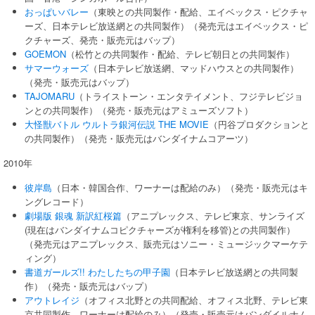
おっぱいバレー
（東映との共同製作・配給、エイベックス・ピクチャ
ーズ、日本テレビ放送網との共同製作）（発売元はエイベックス・ピ
クチャーズ、発売・販売元はバップ）
GOEMON
（松竹との共同製作・配給、テレビ朝日との共同製作）
サマーウォーズ
（日本テレビ放送網、マッドハウスとの共同製作）
（発売・販売元はバップ）
TAJOMARU
（トライストーン・エンタテイメント、フジテレビジョ
ンとの共同製作）（発売・販売元はアミューズソフト）
大怪獣バトル ウルトラ銀河伝説 THE MOVIE
（円谷プロダクションと
の共同製作）（発売・販売元はバンダイナムコアーツ）
2010年
彼岸島
（日本・韓国合作、ワーナーは配給のみ）（発売・販売元はキ
ングレコード）
劇場版 銀魂 新訳紅桜篇
（アニプレックス、テレビ東京、サンライズ
(現在はバンダイナムコピクチャーズが権利を移管)との共同製作）
（発売元はアニプレックス、販売元はソニー・ミュージックマーケテ
ィング）
書道ガールズ!! わたしたちの甲子園
（日本テレビ放送網との共同製
作）（発売・販売元はバップ）
アウトレイジ
（オフィス北野との共同配給、オフィス北野、テレビ東
京共同製作、ワーナーは配給のみ）（発売・販売元はバンダイルナム