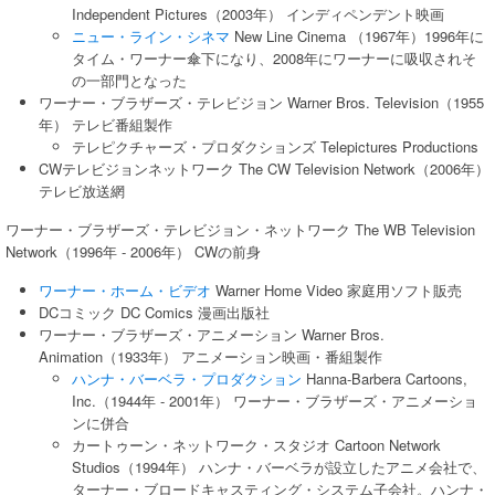
Independent Pictures（2003年） インディペンデント映画
ニュー・ライン・シネマ
New Line Cinema （1967年）1996年に
タイム・ワーナー傘下になり、2008年にワーナーに吸収されそ
の一部門となった
ワーナー・ブラザーズ・テレビジョン Warner Bros. Television（1955
年） テレビ番組製作
テレピクチャーズ・プロダクションズ Telepictures Productions
CWテレビジョンネットワーク The CW Television Network（2006年）
テレビ放送網
ワーナー・ブラザーズ・テレビジョン・ネットワーク The WB Television
Network（1996年 - 2006年） CWの前身
ワーナー・ホーム・ビデオ
Warner Home Video 家庭用ソフト販売
DCコミック DC Comics 漫画出版社
ワーナー・ブラザーズ・アニメーション Warner Bros.
Animation（1933年） アニメーション映画・番組製作
ハンナ・バーベラ・プロダクション
Hanna-Barbera Cartoons,
Inc.（1944年 - 2001年） ワーナー・ブラザーズ・アニメーショ
ンに併合
カートゥーン・ネットワーク・スタジオ Cartoon Network
Studios（1994年） ハンナ・バーベラが設立したアニメ会社で、
ターナー・ブロードキャスティング・システム子会社。ハンナ・