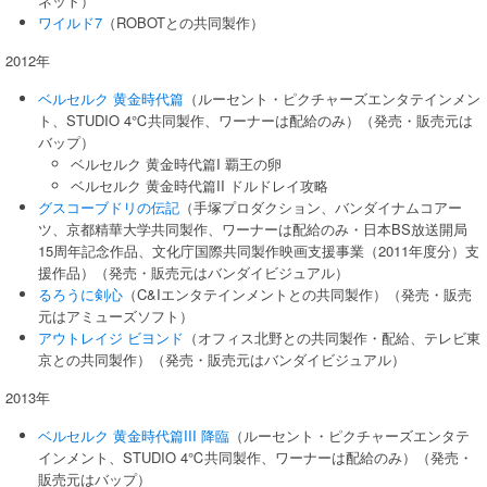
ネット）
ワイルド7
（ROBOTとの共同製作）
2012年
ベルセルク 黄金時代篇
（ルーセント・ピクチャーズエンタテインメン
ト、STUDIO 4℃共同製作、ワーナーは配給のみ）（発売・販売元は
バップ）
ベルセルク 黄金時代篇I 覇王の卵
ベルセルク 黄金時代篇II ドルドレイ攻略
グスコーブドリの伝記
（手塚プロダクション、バンダイナムコアー
ツ、京都精華大学共同製作、ワーナーは配給のみ・日本BS放送開局
15周年記念作品、文化庁国際共同製作映画支援事業（2011年度分）支
援作品）（発売・販売元はバンダイビジュアル）
るろうに剣心
（C&Iエンタテインメントとの共同製作）（発売・販売
元はアミューズソフト）
アウトレイジ ビヨンド
（オフィス北野との共同製作・配給、テレビ東
京との共同製作）（発売・販売元はバンダイビジュアル）
2013年
ベルセルク 黄金時代篇III 降臨
（ルーセント・ピクチャーズエンタテ
インメント、STUDIO 4℃共同製作、ワーナーは配給のみ）（発売・
販売元はバップ）