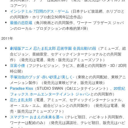
コアーツ）
インシテミル 7日間のデス・ゲーム
（日本テレビ放送網、ホリプロと
の共同製作・ホリプロ創立50周年記念作品）
最後の忠臣蔵
（角川映画との共同製作、ワーナー ブラザース ジャパ
ンのローカル・プロダクションの本格的第1弾）
2011年
劇場版アニメ 忍たま乱太郎 忍術学園 全員出動!の段
（アミューズ、総
合ビジョン、亜細亜堂、セディックインターナショナルとの共同製
作）（発売元は電通、発売・販売元はアミューズソフト）
豆富小僧
（フジテレビジョン、ラピス、創通との共同製作・3D / 2D同
時公開）
手塚治虫のブッダ -赤い砂漠よ!美しく-
（東映との共同配給、東映アニ
メーション製作）（発売元は東映ビデオ、販売元は東映）
Paradise Kiss
（STUDIO SWAN（C&Iエンタテインメント）、
20世紀
フォックス ホームエンターテイメント ジャパン
との共同製作）
忍たま乱太郎
（電通、アミューズ、セディックインターナショナル、
オー・エル・エム、総合ビジョンとの共同製作）（発売元は電通、発
売・販売元はアミューズソフト）
スマグラー おまえの未来を運べ
（テレビ朝日、ハピネット共同製作、
ワーナーは配給のみ）（発売元は講談社、テレビ朝日、販売元はハピ