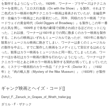
を製作するようになっていた。1929年、ワーナー・ブラザーズはテクニカ
ラーを使用した『エロ大行進曲（On with the Show）』を製作、それまで
二色式カラー映画や無声テクニカラー映画は発表されていたが、全編音声
付・全編カラー映画はこれが最初だった。同年、同様のカラー映画『ブロ
ードウェイの黄金時代（Gold Diggers of Broadway）』を製作しこの年一番
の人気を博し、1939年まで各地の劇場で続映され続けるほどのヒットにな
った。これ以後、ワーナーは1931年までの間に数多くのカラー映画を製作
する。これらの映画はいずれもミュージカルであったが、1931年に各地の
観客がミュージカル映画に飽きてしまい、ワーナーは多くのミュージカル
の製作を中止し、すでに製作した映画をコメディとして宣伝するはめとな
った。観客はカラー映画をミュージカルと同一視してしまったため、ワー
ナーほか各社はカラー映画の製作を行わないようになった。ワーナーはテ
クニカラー社とあと2本カラー映画を製作する契約が残ってしまっていたた
め、ミステリー映画初のカラー作品『ドクターX（Doctor X）』（1932
年）と『肉の蝋人形（Mystery of the Wax Museum）』（1933年）が製作
された。
ギャング映画とヘイズ・コード[]
Darryl_F._Zanuck_in_Grapes_of_Wrath_trailer.jpg
ダリル・F・ザナック