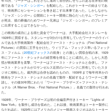
年10月、ワーナーはこれをさらに進めて部分的にせりふのある世界初の映
画である『
ジャズ・シンガー
』を配給した。これがトーキーの始まりであ
り、映画界にセンセーションを巻き起こす出来事であった。しかしながら
『ジャズ・シンガー』公開前にトーキー開発に熱心だったサム・ワーナー
が死去、彼の葬儀のためワーナー兄弟は『ジャズ・シンガー』のプレミア
に出席することはできなかった。
この映画の成功による得た資金でワーナーは、大手配給会社スタンレーを
1928年に買収する。スタンレーが3分の1を所有していたワーナーのライバ
ルである大手映画製作・配給会社ファースト・ナショナル（First National
Pictures）の買収に王手をかけた。ウィリアム・フォックス率いるフォック
ス・フィルム（
20世紀フォックス
の前身）との激しい買収合戦の末、1929
年にファースト・ナショナルの経営権を得ることに成功した。しかし大恐
慌が映画業界を直撃、ワーナーはファースト・ナショナルと合併し、ファ
ースト・ナショナルがロサンゼルス近郊のバーバンクに所有していたスタ
ジオに移転した。裁判所は合併を認めたものの、1938年まで毎年何本かの
映画をファースト・ナショナルの名義で製作・配給するようワーナーに要
請し、その後30年間にわたり「ワーナー・ブラザーズ＝ファースト・ナシ
ョナル（A Warner Bros. - First National Picture.）」名義での製作が行われ
た。
1928年、ワーナー・ブラザーズは初の全編音声付きトーキー『Lights of
New York』を製作し成功を収めた。これ以後、映画業界はトーキー製作に
なだれ込む。1929年にはアメリカのメジャー映画スタジオはみなトーキー