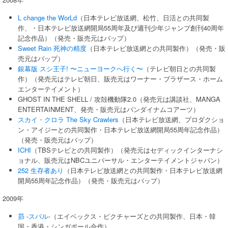
L change the WorLd
（日本テレビ放送網、松竹、日活との共同製
作、・日本テレビ放送網開局55周年及び週刊少年ジャンプ創刊40周年
記念作品）（発売・販売元はバップ）
Sweet Rain 死神の精度
（日本テレビ放送網との共同製作）（発売・販
売元はバップ）
銀幕版 スシ王子! 〜ニューヨークへ行く〜
（テレビ朝日との共同製
作）（発売元はテレビ朝日、販売元はワーナー・ブラザース・ホーム
エンターテイメント）
GHOST IN THE SHELL / 攻殻機動隊2.0（発売元は講談社、MANGA
ENTERTAINMENT、発売・販売元はバンダイナムコアーツ）
スカイ・クロラ The Sky Crawlers
（日本テレビ放送網、プロダクショ
ン・アイジーとの共同製作・日本テレビ放送網開局55周年記念作品）
（発売・販売元はバップ）
ICHI
（TBSテレビとの共同製作）（発売元はセディックインターナシ
ョナル、販売元はNBCユニバーサル・エンターテイメントジャパン）
252 生存者あり
（日本テレビ放送網との共同製作・日本テレビ放送網
開局55周年記念作品）（発売・販売元はバップ）
2009年
昴 -スバル-
（エイベックス・ピクチャーズとの共同製作、日本・韓
国・香港・シンガポール合作）