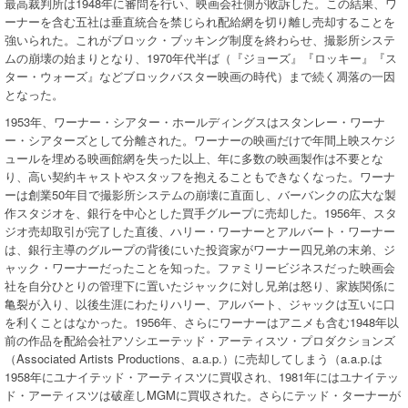
最高裁判所は1948年に審問を行い、映画会社側が敗訴した。この結果、ワ
ーナーを含む五社は垂直統合を禁じられ配給網を切り離し売却することを
強いられた。これがブロック・ブッキング制度を終わらせ、撮影所システ
ムの崩壊の始まりとなり、1970年代半ば（『ジョーズ』『ロッキー』『ス
ター・ウォーズ』などブロックバスター映画の時代）まで続く凋落の一因
となった。
1953年、ワーナー・シアター・ホールディングスはスタンレー・ワーナ
ー・シアターズとして分離された。ワーナーの映画だけで年間上映スケジ
ュールを埋める映画館網を失った以上、年に多数の映画製作は不要とな
り、高い契約キャストやスタッフを抱えることもできなくなった。ワーナ
ーは創業50年目で撮影所システムの崩壊に直面し、バーバンクの広大な製
作スタジオを、銀行を中心とした買手グループに売却した。1956年、スタ
ジオ売却取引が完了した直後、ハリー・ワーナーとアルバート・ワーナー
は、銀行主導のグループの背後にいた投資家がワーナー四兄弟の末弟、ジ
ャック・ワーナーだったことを知った。ファミリービジネスだった映画会
社を自分ひとりの管理下に置いたジャックに対し兄弟は怒り、家族関係に
亀裂が入り、以後生涯にわたりハリー、アルバート、ジャックは互いに口
を利くことはなかった。1956年、さらにワーナーはアニメも含む1948年以
前の作品を配給会社アソシエーテッド・アーティスツ・プロダクションズ
（Associated Artists Productions、a.a.p.）に売却してしまう（a.a.p.は
1958年にユナイテッド・アーティスツに買収され、1981年にはユナイテッ
ド・アーティスツは破産しMGMに買収された。さらにテッド・ターナーが