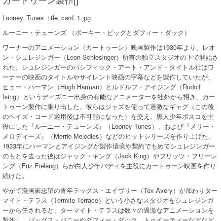
Looney_Tunes_title_card_1.jpg
ルーニー・テューンズ （ポーキー・ピッグとダフィー・ダック）
ワーナーのアニメーション（カートゥーン）映画製作は1930年より、レオ
ン・シュレジンガー（Leon Schlesinger）所有の独立スタジオの下で開始さ
れた。シュレジンガーのパシフィック・アート・アンド・タイトル社はワ
ーナーの映画のタイトルやサイレント映画の字幕などを製作していたが、
ヒュー・ハーマン（Hugh Harman）とルドルフ・アイジング（Rudolf
Ising）というディズニー出身の有能なアニメーターを社外から招き、カー
トゥーン製作に乗り出した。彼らはジャズを使って過激なギャグ（この後
のヘイズ・コード適用後は不可能になった）を交え、黒人少年ボスコを主
役にした『ルーニー・テューンズ』（Looney Tunes）、および『メリー・
メロディーズ』（Merrie Melodies）などのヒットシリーズを作り上げた。
1933年にハーマンとアイジングが製作環境や契約でもめてシュレジンガー
のもとを去った後はジャック・キング（Jack King）やフリッツ・フリーレ
ング（Friz Freleng）らが白人少年バディを主役にカートゥーン映画を作り
続けた。
やがて漫画家志望の青年テックス・エイヴリー（Tex Avery）が加わりター
マイト・テラス（Termite Terrace）という小さなスタジオをシュレジンガ
ーから任されると、ターマイト・テラスは数々の過激なアニメーションを
製作し、バッグス・バニーやダフィー・ダック、トゥイーティーなどなど