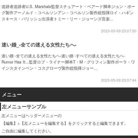
追跡者追跡者U.S. Marshals監督スチュアート・ベアード脚本ジョン・ポー
グ製作アーノルド・コペルソンアン・コペルソン製作総指揮ロイ・ハギン
スキース・バリッシュ出演者トミー・リー・ジョーンズ音楽...
2023-05-09 23:07:50
迷い婚_-全ての迷える女性たちへ-
迷い婚 -全ての迷える女性たちへ-迷い婚 -すべての迷える女性たちへ-
Rumor Has It...監督ロブ・ライナー脚本T・M・グリフィン製作ポーラ・ワ
インスタインベン・コスグローヴ製作総指揮ジョー...
2023-05-09 23:07:44
メニュー
左メニューサンプル
左メニューはヘッダーメニューの
【編集】>【左メニューを編集する】をクリックすると編集できます。
ご自由に編集してください。