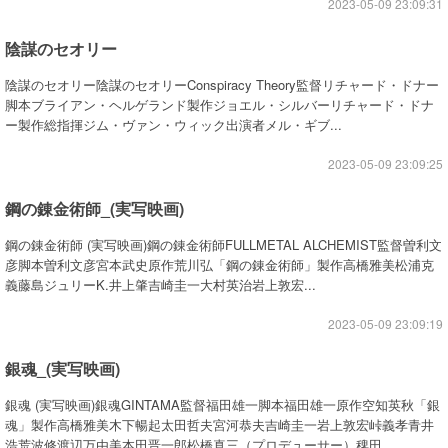
2023-05-09 23:09:31
陰謀のセオリー
陰謀のセオリー陰謀のセオリーConspiracy Theory監督リチャード・ドナー
脚本ブライアン・ヘルゲランド製作ジョエル・シルバーリチャード・ドナ
ー製作総指揮ジム・ヴァン・ウィック出演者メル・ギブ...
2023-05-09 23:09:25
鋼の錬金術師_(実写映画)
鋼の錬金術師 (実写映画)鋼の錬金術師FULLMETAL ALCHEMIST監督曽利文
彦脚本曽利文彦宮本武史原作荒川弘「鋼の錬金術師」製作高橋雅美松浦克
義藤島ジュリーK.井上肇吉崎圭一大村英治岩上敦宏...
2023-05-09 23:09:19
銀魂_(実写映画)
銀魂 (実写映画)銀魂GINTAMA監督福田雄一脚本福田雄一原作空知英秋「銀
魂」製作高橋雅美木下暢起太田哲夫宮河恭夫吉崎圭一岩上敦宏峠義孝青井
浩荒波修渡辺万由美本田晋一郎松橋真三（プロデューサー）稗田...