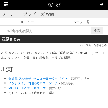
ワーナー・ブラザーズ Wiki
メニュー
ページ一覧
検索
石原さとみ
ページ名：石原さとみ
石原 さとみ（いしはら さとみ、1986年〈昭和61年〉12月24日 - ）は、日
本のタレント、女優。東京都出身。ホリプロ所属。
出演[]
銀幕版 スシ王子! 〜ニューヨークへ行く〜
- 武留守リリー
インシテミル 7日間のデス・ゲーム
- 関水美夜
MONSTERZ モンスターズ
- 雲井叶絵
そして、バトンは渡された - 梨花