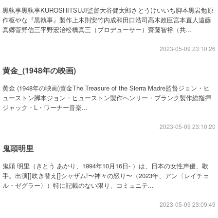
黒執事黒執事KUROSHITSUJI監督大谷健太郎さとうけいいち脚本黒岩勉原
作枢やな『黒執事』製作上木則安竹内成和田口浩司高木政臣宮本直人遠藤
真郷菅野信三平野宏治松橋真三（プロデューサー）齋藤智裕（共...
2023-05-09 23:10:26
黄金_(1948年の映画)
黄金 (1948年の映画)黄金The Treasure of the Sierra Madre監督ジョン・ヒ
ューストン脚本ジョン・ヒューストン製作ヘンリー・ブランク製作総指揮
ジャック・L・ワーナー音楽...
2023-05-09 23:10:20
鬼頭明里
鬼頭 明里（きとう あかり、1994年10月16日- ）は、日本の女性声優、歌
手。出演[]吹き替え[]シャザム!〜神々の怒り〜（2023年、アン〈レイチェ
ル・ゼグラー〉）特に記載のない限り、コミュニテ...
2023-05-09 23:09:49