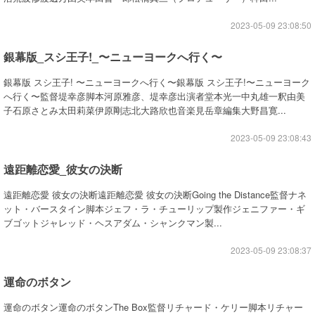
2023-05-09 23:08:50
銀幕版_スシ王子!_〜ニューヨークへ行く〜
銀幕版 スシ王子! 〜ニューヨークへ行く〜銀幕版 スシ王子!〜ニューヨーク
へ行く〜監督堤幸彦脚本河原雅彦、堤幸彦出演者堂本光一中丸雄一釈由美
子石原さとみ太田莉菜伊原剛志北大路欣也音楽見岳章編集大野昌寛...
2023-05-09 23:08:43
遠距離恋愛_彼女の決断
遠距離恋愛 彼女の決断遠距離恋愛 彼女の決断Going the Distance監督ナネ
ット・バースタイン脚本ジェフ・ラ・チューリップ製作ジェニファー・ギ
ブゴットジャレッド・ヘスアダム・シャンクマン製...
2023-05-09 23:08:37
運命のボタン
運命のボタン運命のボタンThe Box監督リチャード・ケリー脚本リチャー