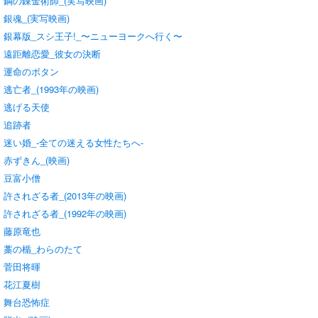
鋼の錬金術師_(実写映画)
銀魂_(実写映画)
銀幕版_スシ王子!_〜ニューヨークへ行く〜
遠距離恋愛_彼女の決断
運命のボタン
逃亡者_(1993年の映画)
逃げる天使
追跡者
迷い婚_-全ての迷える女性たちへ-
赤ずきん_(映画)
豆富小僧
許されざる者_(2013年の映画)
許されざる者_(1992年の映画)
藤原竜也
藁の楯_わらのたて
菅田将暉
花江夏樹
舞台恐怖症