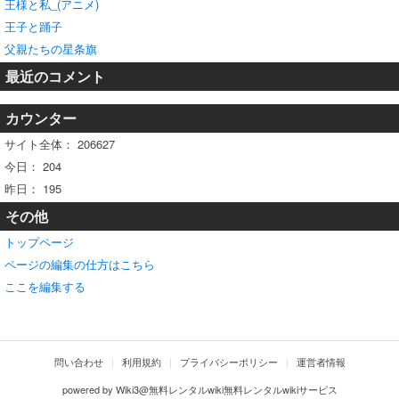
王様と私_(アニメ)
王子と踊子
父親たちの星条旗
最近のコメント
カウンター
サイト全体：
206627
今日：
204
昨日：
195
その他
トップページ
ページの編集の仕方はこちら
ここを編集する
問い合わせ
利用規約
プライバシーポリシー
運営者情報
powered by
Wiki3@無料レンタルwiki無料レンタルwikiサービス