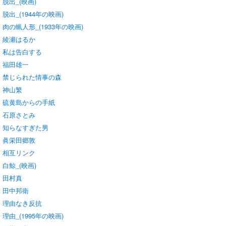
脱出_(映画)
脱出_(1944年の映画)
肉の蝋人形_(1933年の映画)
綾瀬はるか
私は告白する
福田雄一
禁じられた情事の森
神山繁
硫黄島からの手紙
石原さとみ
知らなすぎた男
眞栄田郷敦
相互リンク
白鯨_(映画)
田村真
田中邦衛
理由なき反抗
理由_(1995年の映画)