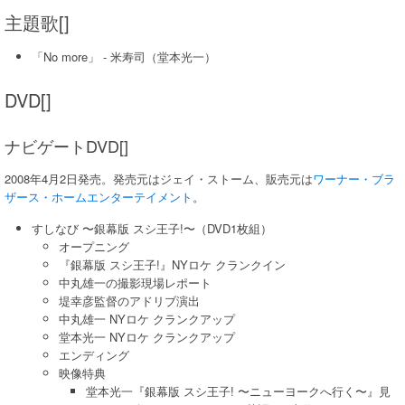
主題歌[]
「No more」 - 米寿司（堂本光一）
DVD[]
ナビゲートDVD[]
2008年4月2日発売。発売元はジェイ・ストーム、販売元は
ワーナー・ブラ
ザース・ホームエンターテイメント
。
すしなび 〜銀幕版 スシ王子!〜（DVD1枚組）
オープニング
『銀幕版 スシ王子!』NYロケ クランクイン
中丸雄一の撮影現場レポート
堤幸彦監督のアドリブ演出
中丸雄一 NYロケ クランクアップ
堂本光一 NYロケ クランクアップ
エンディング
映像特典
堂本光一『銀幕版 スシ王子! 〜ニューヨークへ行く〜』見