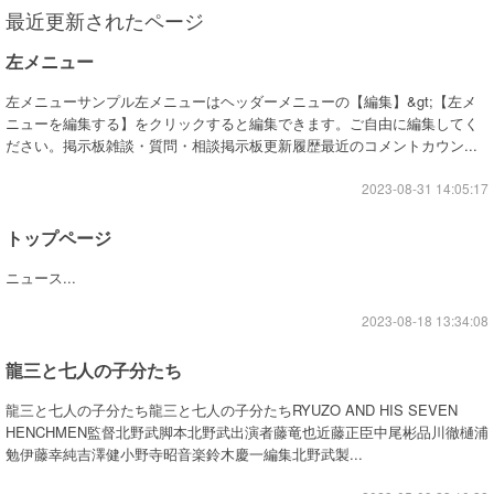
最近更新されたページ
左メニュー
左メニューサンプル左メニューはヘッダーメニューの【編集】&gt;【左メ
ニューを編集する】をクリックすると編集できます。ご自由に編集してく
ださい。掲示板雑談・質問・相談掲示板更新履歴最近のコメントカウン...
2023-08-31 14:05:17
トップページ
ニュース...
2023-08-18 13:34:08
龍三と七人の子分たち
龍三と七人の子分たち龍三と七人の子分たちRYUZO AND HIS SEVEN
HENCHMEN監督北野武脚本北野武出演者藤竜也近藤正臣中尾彬品川徹樋浦
勉伊藤幸純吉澤健小野寺昭音楽鈴木慶一編集北野武製...