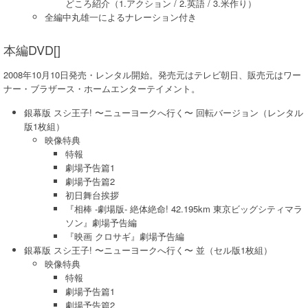
どころ紹介（1.アクション / 2.英語 / 3.米作り）
全編中丸雄一によるナレーション付き
本編DVD[]
2008年10月10日発売・レンタル開始。発売元はテレビ朝日、販売元はワー
ナー・ブラザース・ホームエンターテイメント。
銀幕版 スシ王子! 〜ニューヨークへ行く〜 回転バージョン（レンタル
版1枚組）
映像特典
特報
劇場予告篇1
劇場予告篇2
初日舞台挨拶
『相棒 -劇場版- 絶体絶命! 42.195km 東京ビッグシティマラ
ソン』劇場予告編
『映画 クロサギ』劇場予告編
銀幕版 スシ王子! 〜ニューヨークへ行く〜 並（セル版1枚組）
映像特典
特報
劇場予告篇1
劇場予告篇2