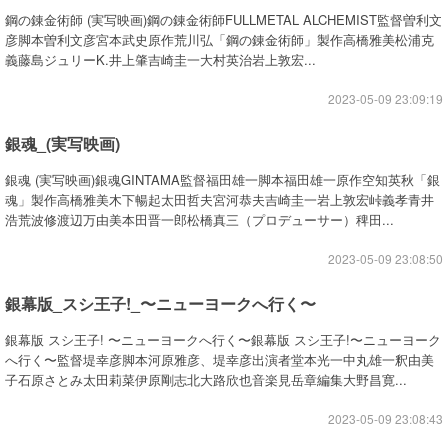
鋼の錬金術師 (実写映画)鋼の錬金術師FULLMETAL ALCHEMIST監督曽利文
彦脚本曽利文彦宮本武史原作荒川弘「鋼の錬金術師」製作高橋雅美松浦克
義藤島ジュリーK.井上肇吉崎圭一大村英治岩上敦宏...
2023-05-09 23:09:19
銀魂_(実写映画)
銀魂 (実写映画)銀魂GINTAMA監督福田雄一脚本福田雄一原作空知英秋「銀
魂」製作高橋雅美木下暢起太田哲夫宮河恭夫吉崎圭一岩上敦宏峠義孝青井
浩荒波修渡辺万由美本田晋一郎松橋真三（プロデューサー）稗田...
2023-05-09 23:08:50
銀幕版_スシ王子!_〜ニューヨークへ行く〜
銀幕版 スシ王子! 〜ニューヨークへ行く〜銀幕版 スシ王子!〜ニューヨーク
へ行く〜監督堤幸彦脚本河原雅彦、堤幸彦出演者堂本光一中丸雄一釈由美
子石原さとみ太田莉菜伊原剛志北大路欣也音楽見岳章編集大野昌寛...
2023-05-09 23:08:43