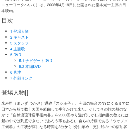
ニューヨークへいく）は、2008年4月19日に公開された堂本光一主演の日
本映画。
目次
1 登場人物
2 キャスト
3 スタッフ
4 主題歌
5 DVD
5.1 ナビゲートDVD
5.2 本編DVD
6 脚注
7 外部リンク
登場人物[]
米寿司（まいず つかさ）通称「スシ王子」。今回の舞台のNYにくるまでに
日本から船で数十カ国を経由して半年かけて来た。そしてその旅の船のな
かで「自然流琉球唐手指南書」を2000回やり遂げ(しかし指南書の教えには
船の中では到底できないであろう事もある)、自らの持病である「ウオノメ
症候群」の症状が露になる時間を3分から1分に縮め、更に船の中の宿泊客