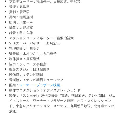
プロデューサー：福山亮一、日枝広道、中沢晋
音楽：見岳章
撮影：唐沢悟
美術：相馬直樹
照明：川里一幸
編集：大野昌寛
録音：臼井久雄
アクションコーディネーター：諸鍛冶裕太
VFXスーパーバイザー：野崎宏二
料理指導：小川明男
監督補：木村ひさし、丸毛典子
制作担当：篠宮隆浩
協力：ジャニーズ事務所
撮影スタジオ：日活撮影所
映像協力：テレビ朝日
音楽協力：テレビ朝日ミュージック
配給：
ワーナー・ブラザース映画
制作プロダクション：オフィスクレッシェンド
製作：『スシ王子!』製作委員会（電通、朝日放送、テレビ朝日、ジェ
イ・ストーム、ワーナー・ブラザース映画、オフィスクレッシェン
ド、東急レクリエーション、メ〜テレ、九州朝日放送、北海道テレビ
放送）