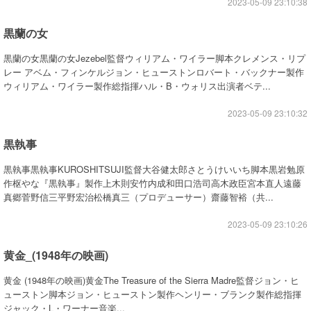
2023-05-09 23:10:38
黒蘭の女
黒蘭の女黒蘭の女Jezebel監督ウィリアム・ワイラー脚本クレメンス・リプ
レー アベム・フィンケルジョン・ヒューストンロバート・バックナー製作
ウィリアム・ワイラー製作総指揮ハル・B・ウォリス出演者ベテ...
2023-05-09 23:10:32
黒執事
黒執事黒執事KUROSHITSUJI監督大谷健太郎さとうけいいち脚本黒岩勉原
作枢やな『黒執事』製作上木則安竹内成和田口浩司高木政臣宮本直人遠藤
真郷菅野信三平野宏治松橋真三（プロデューサー）齋藤智裕（共...
2023-05-09 23:10:26
黄金_(1948年の映画)
黄金 (1948年の映画)黄金The Treasure of the Sierra Madre監督ジョン・ヒ
ューストン脚本ジョン・ヒューストン製作ヘンリー・ブランク製作総指揮
ジャック・L・ワーナー音楽...