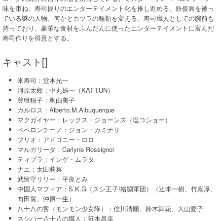
味を束ね、寿司握りのエンターテイメント化を推し進める。鉄仮面を被っ
ている謎の人物。何かとカツラの種類を変える。寿司職人としての腕前も
持っており、豪華な食材をふんだんに使ったエンターテイメントに富んだ
寿司作りを得意とする。
キャスト[]
米寿司：堂本光一
河原太郎：中丸雄一（KAT-TUN）
豊穣稲子：釈由美子
カルロス：Alberto.M.Albuquerque
マクガイヤー：レックス・ジョーンズ（塩コショー）
ペペロンチーノ：ジョン・カミナリ
フリオ：アドゴニー・ロロ
マルガリータ：Carlyne Rossignol
ティプラ：インゲ・ムラタ
ナエ：太田莉菜
武留守リリー：平良とみ
中国人マフィア：S.K.G（スシ王子!格闘軍団）（辻本一樹、竹嶌厚、
向田翼、沖原一生）
八十八の客（モンモン少女隊）：信川清順、鈴木舞花、大山愛子
スシバー八十八の職人：笹本昌幸