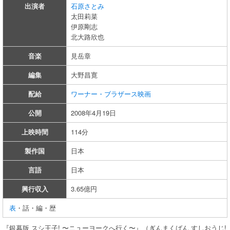
出演者
石原さとみ
太田莉菜
伊原剛志
北大路欣也
音楽
見岳章
編集
大野昌寛
配給
ワーナー・ブラザース映画
公開
2008年4月19日
上映時間
114分
製作国
日本
言語
日本
興行収入
3.65億円
表
・話・編・歴
『銀幕版 スシ王子! 〜ニューヨークへ行く〜』（ぎんまくばん すしおうじ!