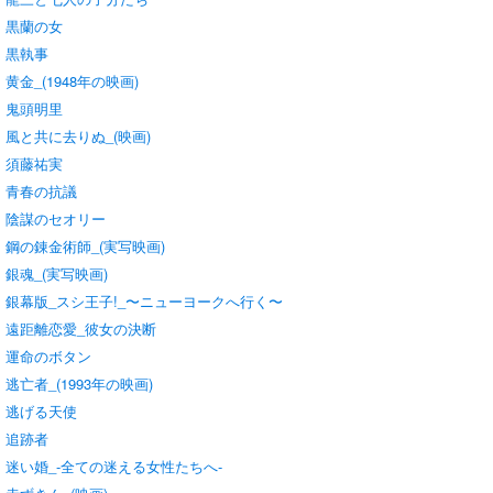
黒蘭の女
黒執事
黄金_(1948年の映画)
鬼頭明里
風と共に去りぬ_(映画)
須藤祐実
青春の抗議
陰謀のセオリー
鋼の錬金術師_(実写映画)
銀魂_(実写映画)
銀幕版_スシ王子!_〜ニューヨークへ行く〜
遠距離恋愛_彼女の決断
運命のボタン
逃亡者_(1993年の映画)
逃げる天使
追跡者
迷い婚_-全ての迷える女性たちへ-