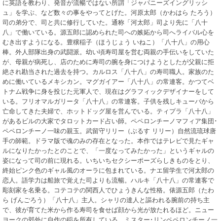
に英語を教わり、発音が流暢ではない所謂「ジャパニーズイングリッシ
ュ」を学ぶ、など数々の事をやってとげた。河原太郎（かわはら たろう）
司の弟分で、司と共に修行していた。通称「河太郎」司より先に「八十
八」で働いている。源五郎に認められた司への嫉妬から司へライバル心を
むき出すようになる。豊穣稲子（ほうじょう いねこ）「八十八」の用心
棒。外人部隊出身の武闘派。幼い頃寿司屋を営む両親の手伝いをしていた
が、母親が病死し、店のために寿司の腕を身につけようとしたが父親に拒
絶され勘当された過去を持つ。カルロス「八十八」の寿司職人。家族のた
めに働いているメキシカン。マグガイアー「八十八」の常連客。かつてベ
トナム戦争に身を投じた元軍人で、現在はグラフィックデザイナーをして
いる。フリオマルガリータ「八十八」の常連客。子供を残しキューバから
亡命してきた夫婦で、ホットドッグ屋を営んでいる。ティプラ「八十八」
があるビルの大家でタロットカード占い師。ペペロンチーノマフィア集団･
ペペロンチーノ一味の親玉。武留守リリー（ぶるす リリー）自然流琉球唐
手の師範。ドラマ版で魂のみの存在となった。本作ではテレビで見たギャ
ルになりたかったとのことで、「一度なってみたかった」というギャルの
姿になって司の前に現れる。いちいちセクシーポーズらしきものをとり、
終始ピンク色のギャル風のオーラに包まれている。ナエ留学生で河太郎の
恋人。語学力は船旅で覚えた司よりも流暢。ハルキ「八十八」の常連客で
彫刻家を名乗る。コテコテの関西人でひょうきんな性格。俵源五郎（たわ
ら げんごろう）「八十八」主人。シャリの達人と謳われる腕前の持ち主
で、彼が育てた米から作る寿司を食せば顔から光が放たれるほど。ニュー
ヨークの郊外に自作の稲を所有している。ミスター･リンペペロンチーノ一