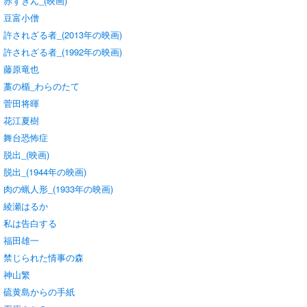
赤ずきん_(映画)
豆富小僧
許されざる者_(2013年の映画)
許されざる者_(1992年の映画)
藤原竜也
藁の楯_わらのたて
菅田将暉
花江夏樹
舞台恐怖症
脱出_(映画)
脱出_(1944年の映画)
肉の蝋人形_(1933年の映画)
綾瀬はるか
私は告白する
福田雄一
禁じられた情事の森
神山繁
硫黄島からの手紙