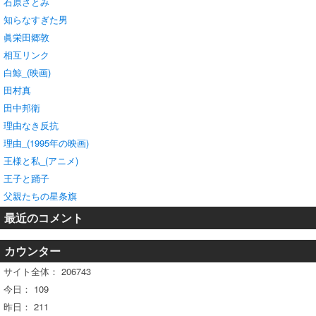
石原さとみ
知らなすぎた男
眞栄田郷敦
相互リンク
白鯨_(映画)
田村真
田中邦衛
理由なき反抗
理由_(1995年の映画)
王様と私_(アニメ)
王子と踊子
父親たちの星条旗
最近のコメント
カウンター
サイト全体：
206743
今日：
109
昨日：
211