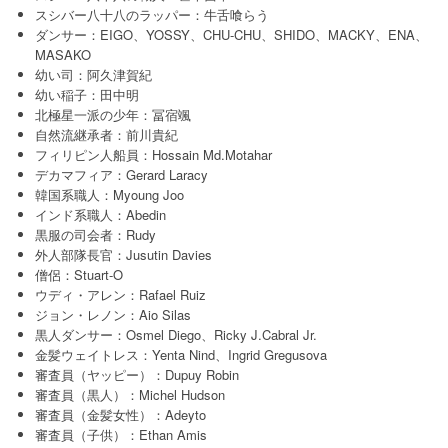
スシバー八十八のラッパー：牛舌喰らう
ダンサー：EIGO、YOSSY、CHU-CHU、SHIDO、MACKY、ENA、
MASAKO
幼い司：阿久津賀紀
幼い稲子：田中明
北極星一派の少年：冨宿颯
自然流継承者：前川貴紀
フィリピン人船員：Hossain Md.Motahar
デカマフィア：Gerard Laracy
韓国系職人：Myoung Joo
インド系職人：Abedin
黒服の司会者：Rudy
外人部隊長官：Jusutin Davies
僧侶：Stuart-O
ウディ・アレン：Rafael Ruiz
ジョン・レノン：Aio Silas
黒人ダンサー：Osmel Diego、Ricky J.Cabral Jr.
金髪ウェイトレス：Yenta Nind、Ingrid Gregusova
審査員（ヤッピー）：Dupuy Robin
審査員（黒人）：Michel Hudson
審査員（金髪女性）：Adeyto
審査員（子供）：Ethan Amis