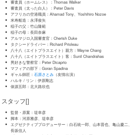
審査員（ホームレス）：Thomas Walker
審査員（太った白人）：Peter Davis
アフリカの空港職員：Ahamad Tony、Yoshihiro Nozoe
米寿船造：永澤俊矢
稲子の父：竹山隆範
稲子の母：長田奈麻
アルマジロ入国審査官：Cherish Duke
タクシードライバー：Richard Prioleau
八十八（エイトプラスエイト）親方：Wayne Chang
八十八（エイトプラスエイト）客：Sunil Chandrahas
男好きな警察官：Peter Dicaprio
マフィアの部下：Goran Spadina
ギャル師匠：
石原さとみ
（友情出演）
ハルキ / リン：伊原剛志
俵源五郎：北大路欣也
スタッフ[]
監督・原案：堤幸彦
脚本：河原雅彦、堤幸彦
エグゼクティブプロデューサー：白石統一郎、山本晋也、亀山慶二、
長坂信人