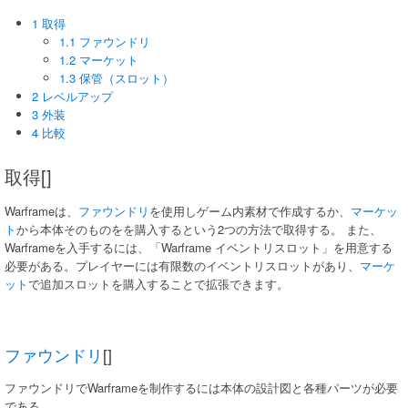
1 取得
1.1 ファウンドリ
1.2 マーケット
1.3 保管（スロット）
2 レベルアップ
3 外装
4 比較
取得[]
Warframeは、
ファウンドリ
を使用しゲーム内素材で作成するか、
マーケッ
ト
から本体そのものをを購入するという2つの方法で取得する。 また、
Warframeを入手するには、「Warframe イベントリスロット」を用意する
必要がある。プレイヤーには有限数のイベントリスロットがあり、
マーケ
ット
で追加スロットを購入することで拡張できます。
ファウンドリ
[]
ファウンドリでWarframeを制作するには本体の設計図と各種パーツが必要
である。