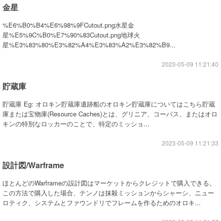
金星
%E6%B0%B4%E6%98%9FCutout.png水星金
星%E5%9C%B0%E7%90%83Cutout.png地球火
星%E3%83%80%E3%82%A4%E3%83%A2%E3%82%B9...
2023-05-09 11:21:40
貯蔵庫
貯蔵庫 Eg: オロキン貯蔵庫遺跡船のオロキン貯蔵庫についてはこちら貯蔵
庫または宝物庫(Resource Caches)とは、グリニア、コーパス、またはオロ
キンの特別なロッカーのことで、特定のミッショ...
2023-05-09 11:21:33
設計図/Warframe
ほとんどのWarframeの設計図はマーケットからクレジットで購入できる。
この方法で購入した場合、テンノは抹殺ミッションからシャーシ、ニュー
ロティク、システムとファウンドリでフレームを作るためのオロキ...