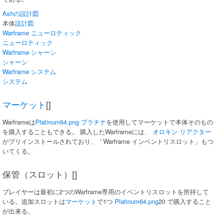
Ashの設計図
本体
設計図
Warframe ニューロティック
ニューロティック
Warframe シャーシ
シャーシ
Warframe システム
システム
マーケット
[]
Warframeは
Platinum64.png
プラチナ
を使用してマーケットで本体そのもの
を購入することもできる。 購入したWarframeには、
オロキン リアクター
がプリインストールされており、「Warframe インベントリスロット」もつ
いてくる。
保管（スロット）[]
プレイヤーは最初に2つのWarframe専用のイベントリスロットを所持して
いる。追加スロットは
マーケット
で1つ
Platinum64.png
‍20 で購入すること
が出来る。