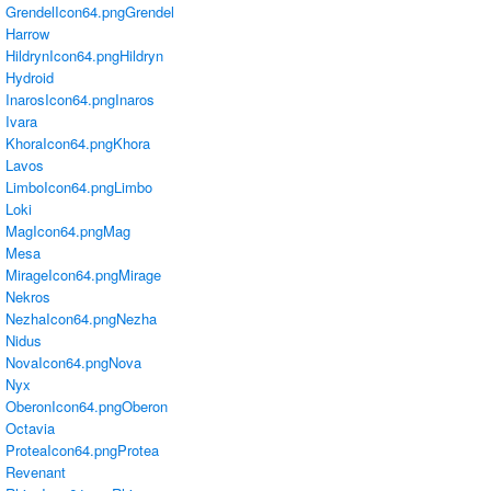
GrendelIcon64.png
Grendel
Harrow
HildrynIcon64.png
Hildryn
Hydroid
InarosIcon64.png
Inaros
Ivara
KhoraIcon64.png
Khora
Lavos
LimboIcon64.png
Limbo
Loki
MagIcon64.png
Mag
Mesa
MirageIcon64.png
Mirage
Nekros
NezhaIcon64.png
Nezha
Nidus
NovaIcon64.png
Nova
Nyx
OberonIcon64.png
Oberon
Octavia
ProteaIcon64.png
Protea
Revenant