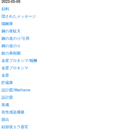
2023-05-09
顔料
隠されたメッセージ
隔離庫
鋼の韋駄天
鋼の道のり/引用
鋼の道のり
銀の果樹園
金星プロキシマ/報酬
金星プロキシマ
金星
貯蔵庫
設計図/Warframe
設計図
装備
良性感染腫瘍
脱出
結節状エラ器官