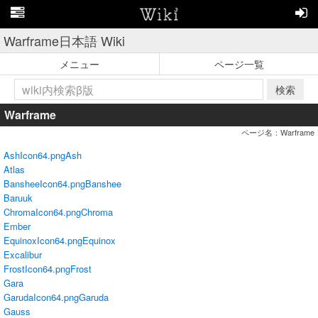
Warframe日本語 Wiki
メニュー
ページ一覧
検索
Warframe
ページ名：Warframe
AshIcon64.png
Ash
Atlas
BansheeIcon64.png
Banshee
Baruuk
ChromaIcon64.png
Chroma
Ember
EquinoxIcon64.png
Equinox
Excalibur
FrostIcon64.png
Frost
Gara
GarudaIcon64.png
Garuda
Gauss