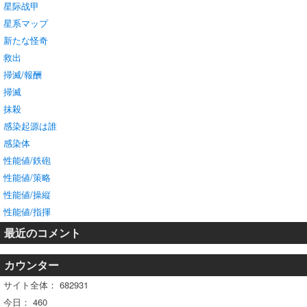
星际战甲
星系マップ
新たな怪奇
救出
掃滅/報酬
掃滅
抹殺
感染起源は誰
感染体
性能値/鉄砲
性能値/策略
性能値/操縦
性能値/指揮
最近のコメント
カウンター
サイト全体：
682931
今日：
460