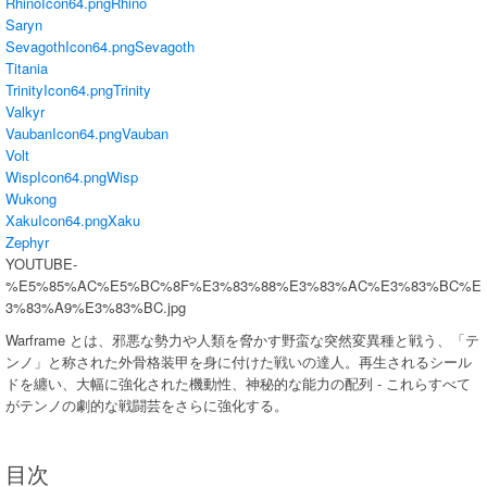
RhinoIcon64.png
Rhino
Saryn
SevagothIcon64.png
Sevagoth
Titania
TrinityIcon64.png
Trinity
Valkyr
VaubanIcon64.png
Vauban
Volt
WispIcon64.png
Wisp
Wukong
XakuIcon64.png
Xaku
Zephyr
YOUTUBE-
%E5%85%AC%E5%BC%8F%E3%83%88%E3%83%AC%E3%83%BC%E
3%83%A9%E3%83%BC.jpg
Warframe とは、邪悪な勢力や人類を脅かす野蛮な突然変異種と戦う、「テ
ンノ」と称された外骨格装甲を身に付けた戦いの達人。再生されるシール
ドを纏い、大幅に強化された機動性、神秘的な能力の配列 - これらすべて
がテンノの劇的な戦闘芸をさらに強化する。
目次