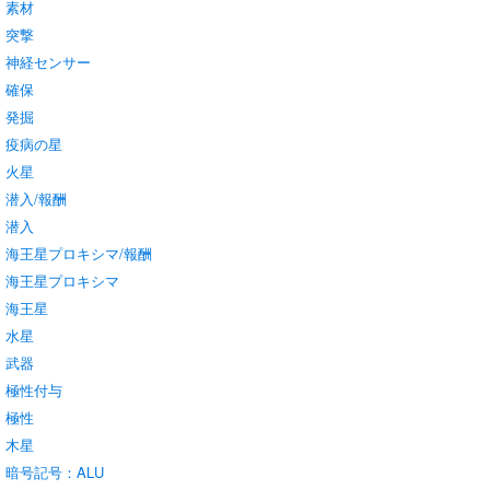
素材
突撃
神経センサー
確保
発掘
疫病の星
火星
潜入/報酬
潜入
海王星プロキシマ/報酬
海王星プロキシマ
海王星
水星
武器
極性付与
極性
木星
暗号記号：ALU