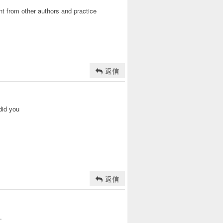
nt from other authors and practice
返信
did you
返信
.