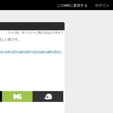
このwikiに参加する
ログイン
ページ名：サントリーニ島とはなんですか？
美しい島です。
%E3%83%AA%E3%83%BC%E3%83%8B%E5%