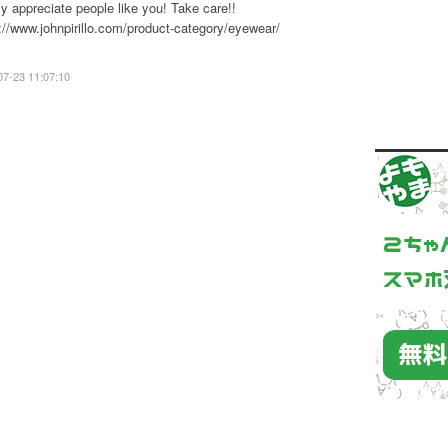
lly appreciate people like you! Take care!!
://www.johnpirillo.com/product-category/eyewear/
07-23 11:07:10