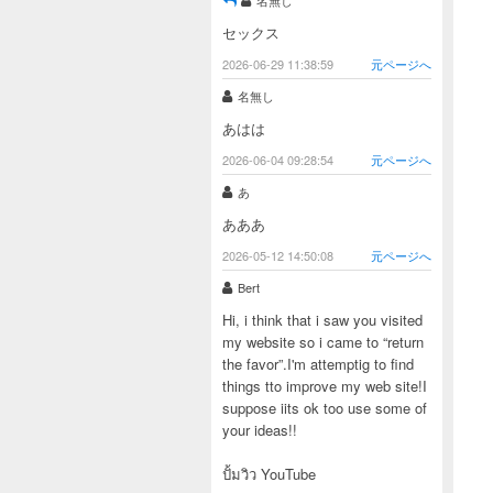
名無し
セックス
2026-06-29 11:38:59
元ページへ
名無し
あはは
2026-06-04 09:28:54
元ページへ
あ
あああ
2026-05-12 14:50:08
元ページへ
Bert
Hi, i think that i saw you visited
my website so i came to “return
the favor”.I'm attemptig to find
things tto improve my web site!I
suppose iits ok too use some of
your ideas!!
ปั้มวิว YouTube