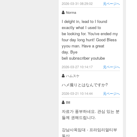
2026-03-31 08:29:02
元ページへ
Norma
I delght in, lead to I found
exactly what I used to
be looking for. You've ended my
four day long hunt! Good Bless
yyou man. Have a great
day. Bye
beli subnscriber youtube
2026-03-27 10:14:17
元ページへ
ハムスケ
ハメ撮りとはなんですか?
2026-03-21 10:14:44
元ページへ
Bill
자료가 풍부하네요. 관심 있는 분
들께 권해드립니다.
강남사옥임대 - 프라임리얼티부
동산