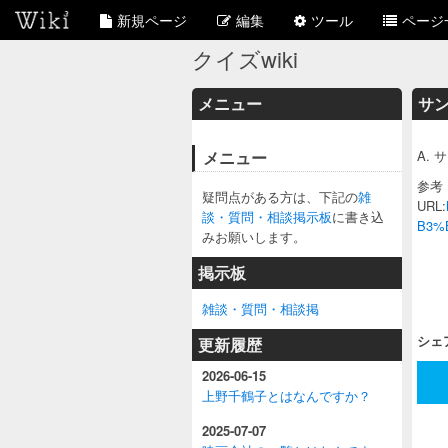
新規ページ
編集
ツール
ページ
クイズwiki
メニュー
サ
メニュー
A.
参考
疑問点がある方は、下記の
雑
URL:
談・質問・相談掲示板
に書き込
B3%
みお願いします。
掲示板
雑談・質問・相談掲
シェ
更新履歴
2026-06-15
上野千鶴子とはなんですか？
2025-07-07