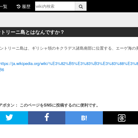
一覧
履歴
ントリーニ島とはなんですか？
 サントリーニ島は、ギリシャ領のキクラデス諸島南部に位置する、エーゲ海の
https://ja.wikipedia.org/wiki/%E3%82%B5%E3%83%B3%E3%83%88
B6
アボタン： このページをSNSに投稿するのに便利です。