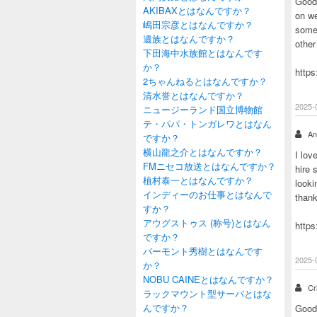
Good 
AKIBAXとはなんですか？
on we
嶋田宗彦とはなんですか？
some
遺族とはなんですか？
other
下田海中水族館とはなんです
か？
https
2ちゃんねるとはなんですか？
清水誉とはなんですか？
2025-
ニュージーランド国立博物館
テ・パパ・トンガレワとはなん
An
ですか？
横山龍之介とはなんですか？
I lov
FMニセコ放送とはなんですか？
hire 
植村泰一とはなんですか？
looki
インディーのお仕事とはなんで
than
すか？
アウグストゥス (称号)とはなん
https
ですか？
バーモント秀樹とはなんです
2025-
か？
NOBU CAINEとはなんですか？
Cr
ラックマウント型サーバとはな
んですか？
Good 