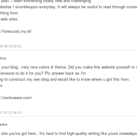
post. I learn something totally new and challenging
bsites I stumbleupon everyday. It will always be useful to read through conte
thing from
 web sites.
://forexcost.my.id/
08-06 22:02:02
tony
e your blog.. very nice colors & theme. Did you make this website yourself or 
someone to do it for you? Plz answer back as I'm
ng to construct my own blog and would like to know where u got this from.
ks
://zeckoware.com/
07-31 21:36:10
istine
site you've got here.. It's hard to find high-quality writing like yours nowadays