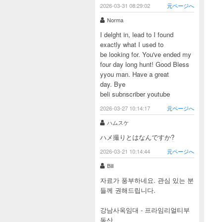
2026-03-31 08:29:02
元ページへ
Norma
I delght in, lead to I found
exactly what I used to
be looking for. You've ended my
four day long hunt! Good Bless
yyou man. Have a great
day. Bye
beli subnscriber youtube
2026-03-27 10:14:17
元ページへ
ハムスケ
ハメ撮りとはなんですか?
2026-03-21 10:14:44
元ページへ
Bill
자료가 풍부하네요. 관심 있는 분
들께 권해드립니다.
강남사옥임대 - 프라임리얼티부
동산