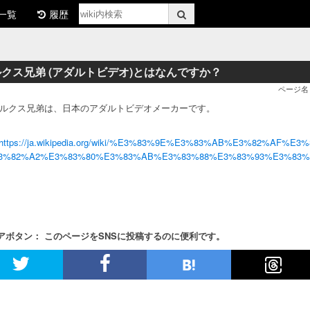
一覧
履歴
クス兄弟 (アダルトビデオ)とはなんですか？
ページ名
 マルクス兄弟は、日本のアダルトビデオメーカーです。
https://ja.wikipedia.org/wiki/%E3%83%9E%E3%83%AB%E3%82%AF
3%82%A2%E3%83%80%E3%83%AB%E3%83%88%E3%83%93%E3%83%
アボタン： このページをSNSに投稿するのに便利です。