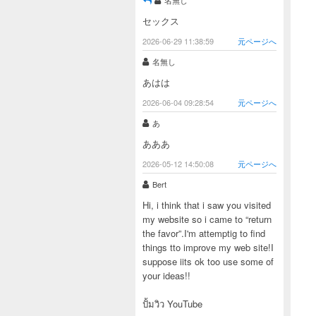
名無し
セックス
2026-06-29 11:38:59
元ページへ
名無し
あはは
2026-06-04 09:28:54
元ページへ
あ
あああ
2026-05-12 14:50:08
元ページへ
Bert
Hi, i think that i saw you visited
my website so i came to “return
the favor”.I'm attemptig to find
things tto improve my web site!I
suppose iits ok too use some of
your ideas!!
ปั้มวิว YouTube