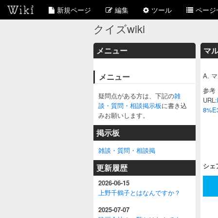
新規ページ
編集
ツール
ページ
クイズwiki
メニュー
マル
メニュー
A.
参考
疑問点がある方は、下記の
雑
URL:
談・質問・相談掲示板
に書き込
8%E
みお願いします。
掲示板
雑談・質問・相談掲
シェ
更新履歴
2026-06-15
上野千鶴子とはなんですか？
2025-07-07