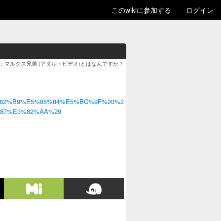
このwikiに参加する
ログイン
：マルクス兄弟 (アダルトビデオ)とはなんですか？
%E3%82%B9%E5%85%84%E5%BC%9F%20%2
87%E3%82%AA%29