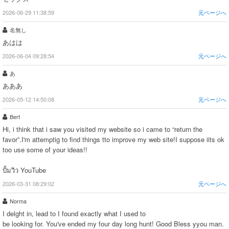
2026-06-29 11:38:59
元ページへ
名無し
あはは
2026-06-04 09:28:54
元ページへ
あ
あああ
2026-05-12 14:50:08
元ページへ
Bert
Hi, i think that i saw you visited my website so i came to “return the
favor”.I'm attemptig to find things tto improve my web site!I suppose iits ok
too use some of your ideas!!
ปั้มวิว YouTube
2026-03-31 08:29:02
元ページへ
Norma
I delght in, lead to I found exactly what I used to
be looking for. You've ended my four day long hunt! Good Bless yyou man.