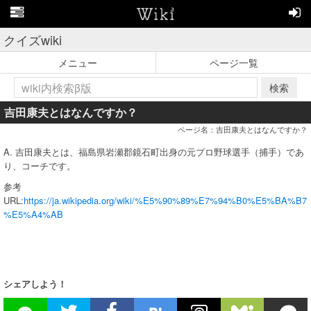
クイズwiki
メニュー
ページ一覧
検索
吉田康夫とはなんですか？
ページ名：吉田康夫とはなんですか？
A. 吉田康夫とは、福島県岩瀬郡鏡石町出身の元プロ野球選手（捕手）であ
り、コーチです。
参考
URL:
https://ja.wikipedia.org/wiki/%E5%90%89%E7%94%B0%E5%BA%B7
%E5%A4%AB
シェアしよう！