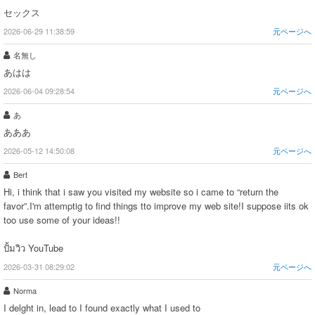
セックス
2026-06-29 11:38:59
元ページへ
名無し
あはは
2026-06-04 09:28:54
元ページへ
あ
あああ
2026-05-12 14:50:08
元ページへ
Bert
Hi, i think that i saw you visited my website so i came to “return the
favor”.I'm attemptig to find things tto improve my web site!I suppose iits ok
too use some of your ideas!!
ปั้มวิว YouTube
2026-03-31 08:29:02
元ページへ
Norma
I delght in, lead to I found exactly what I used to