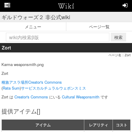
ギルドウォーズ２ 非公式wiki
メニュー
ページ一覧
検索
Zort
ページ名：Zort
Karma weaponsmith.png
Zort
種族
アスラ
場所
Creator's Commons
(
Rata Sum
)
サービス
カルチュラルウェポンスミス
Zort は
Creator's Commons
にいる
Cultural Weaponsmith
です
提供アイテム[]
アイテム
レアリティ
コスト