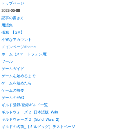
トップページ
2023-05-08
記事の書き方
用語集
殲滅_【SM】
不審なアカウント
メインページ/theme
ホーム_(スマートフォン用)
ツール
ゲームガイド
ゲームを始めるまで
ゲームを始めたら
ゲームの概要
ゲームのFAQ
ギルド登録/登録ギルド一覧
ギルドウォーズ２_日本語版_Wiki
ギルドウォーズ２_(Guild_Wars_2)
ギルドの名前_【ギルドタグ】テストページ