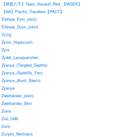
【満貫八千】Team_Assault_Red_【MGEK】
【NA】Pacific_Travelers【PACT】
Éibhear_Finn_(skin)
Éibhear_Dunn_(skin)
Zzzig
Zyron_Hopecrush
Zyra
Zyddr_Lavaquencher
Zyanya_(Tangled_Depths)
Zyanya_(Sparkfly_Fen)
Zyanya_(Auric_Basin)
Zyanya
Zweihänder_(skin)
Zweihander_Skin
Zurra
Zuri_Odili
Zunn
Zunja's_Necklace