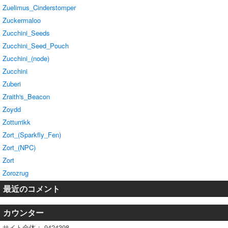
Zuelimus_Cinderstomper
Zuckermaloo
Zucchini_Seeds
Zucchini_Seed_Pouch
Zucchini_(node)
Zucchini
Zuberi
Zraith's_Beacon
Zoydd
Zotturrikk
Zort_(Sparkfly_Fen)
Zort_(NPC)
Zort
Zorozrug
最近のコメント
カウンター
サイト全体：
9424398