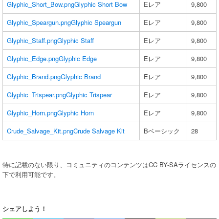
Glyphic_Short_Bow.png
Glyphic Short Bow
Eレア
9,800
Glyphic_Speargun.png
Glyphic Speargun
Eレア
9,800
Glyphic_Staff.png
Glyphic Staff
Eレア
9,800
Glyphic_Edge.png
Glyphic Edge
Eレア
9,800
Glyphic_Brand.png
Glyphic Brand
Eレア
9,800
Glyphic_Trispear.png
Glyphic Trispear
Eレア
9,800
Glyphic_Horn.png
Glyphic Horn
Eレア
9,800
Crude_Salvage_Kit.png
Crude Salvage Kit
Bベーシック
28
特に記載のない限り、コミュニティのコンテンツはCC BY-SAライセンスの
下で利用可能です。
シェアしよう！