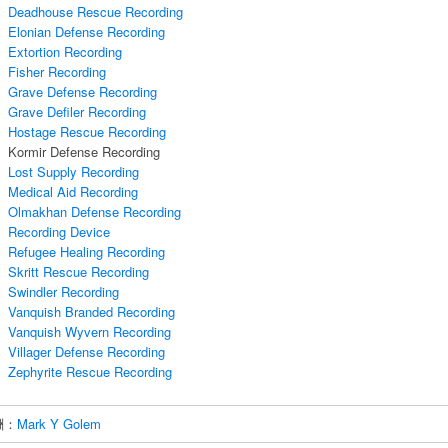
Deadhouse Rescue Recording
Elonian Defense Recording
Extortion Recording
Fisher Recording
Grave Defense Recording
Grave Defiler Recording
Hostage Rescue Recording
Kormir Defense Recording
Lost Supply Recording
Medical Aid Recording
Olmakhan Defense Recording
Recording Device
Refugee Healing Recording
Skritt Rescue Recording
Swindler Recording
Vanquish Branded Recording
Vanquish Wyvern Recording
Villager Defense Recording
Zephyrite Rescue Recording
酬：
Mark Y Golem