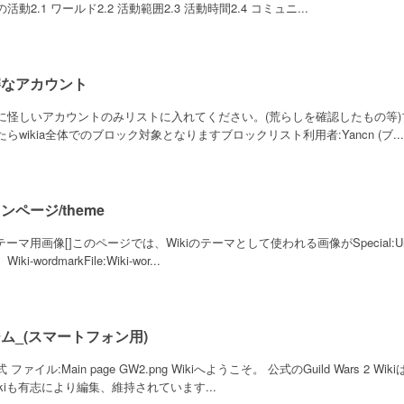
活動2.1 ワールド2.2 活動範囲2.3 活動時間2.4 コミュニ...
審なアカウント
に怪しいアカウントのみリストに入れてください。(荒らしを確認したもの等
たらwikia全体でのブロック対象となりますブロックリスト利用者:Yancn (ブ...
ンページ/theme
iテーマ用画像[]このページでは、Wikiのテーマとして使われる画像がSpecial:
iki-wordmarkFile:Wiki-wor...
ム_(スマートフォン用)
 ファイル:Main page GW2.png Wikiへようこそ。 公式のGuild Wars
ikiも有志により編集、維持されています...