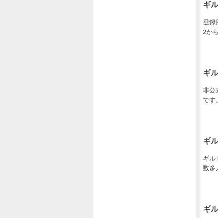
ギル
登録
2か
ギル
非公
です
ギル
ギルド
数多
ギ