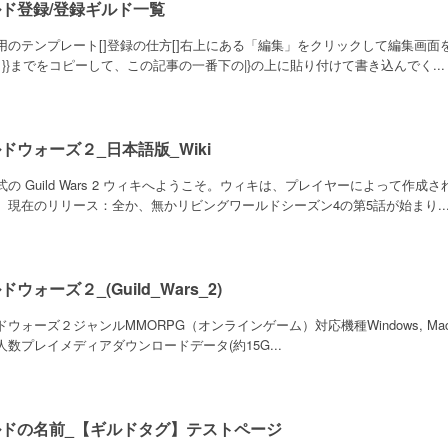
ド登録/登録ギルド一覧
用のテンプレート[]登録の仕方[]右上にある「編集」をクリックして編集画面を
ら}}までをコピーして、この記事の一番下の|}の上に貼り付けて書き込んでく...
ドウォーズ２_日本語版_Wiki
式の Guild Wars 2 ウィキへようこそ。ウィキは、プレイヤーによって
。現在のリリース：全か、無かリビングワールドシーズン4の第5話が始まり..
ドウォーズ２_(Guild_Wars_2)
ウォーズ２ジャンルMMORPG（オンラインゲーム）対応機種Windows, Mac (Bet
人数プレイメディアダウンロードデータ(約15G...
ルドの名前_【ギルドタグ】テストページ