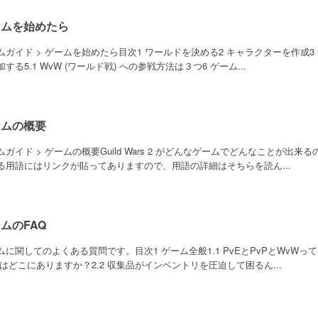
ームを始めたら
ムガイド > ゲームを始めたら目次1 ワールドを決める2 キャラクターを作成3 チ
する5.1 WvW (ワールド戦) への参戦方法は３つ6 ゲーム...
ームの概要
ムガイド > ゲームの概要Guild Wars 2 がどんなゲームでどんなことが出
る用語にはリンクが貼ってありますので、用語の詳細はそちらを読ん...
ムのFAQ
ムに関してのよくある質問です。目次1 ゲーム全般1.1 PvEとPvPとWvWっ
nkはどこにありますか？2.2 収集品がインベントリを圧迫して困るん...