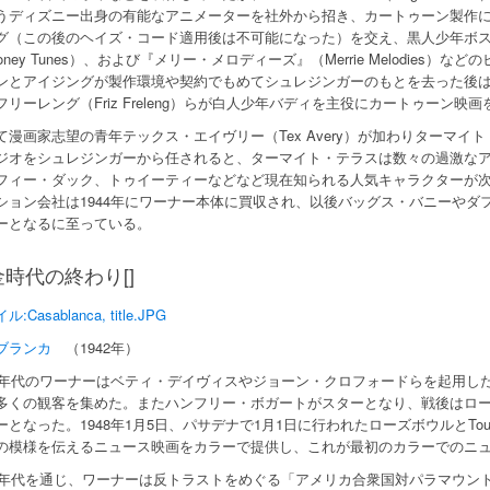
うディズニー出身の有能なアニメーターを社外から招き、カートゥーン製作
グ（この後のヘイズ・コード適用後は不可能になった）を交え、黒人少年ボ
oney Tunes）、および『メリー・メロディーズ』（Merrie Melodies）
ンとアイジングが製作環境や契約でもめてシュレジンガーのもとを去った後はジャ
フリーレング（Friz Freleng）らが白人少年バディを主役にカートゥーン映
て漫画家志望の青年テックス・エイヴリー（Tex Avery）が加わりターマイト・テラス
ジオをシュレジンガーから任されると、ターマイト・テラスは数々の過激な
フィー・ダック、トゥイーティーなどなど現在知られる人気キャラクターが
ション会社は1944年にワーナー本体に買収され、以後バッグス・バニーやダ
ーとなるに至っている。
時代の終わり[]
:Casablanca, title.JPG
ブランカ
（1942年）
40年代のワーナーはベティ・デイヴィスやジョーン・クロフォードらを起用し
多くの観客を集めた。またハンフリー・ボガートがスターとなり、戦後はロ
となった。1948年1月5日、パサデナで1月1日に行われたローズボウルとTourname
の模様を伝えるニュース映画をカラーで提供し、これが最初のカラーでのニ
40年代を通じ、ワーナーは反トラストをめぐる「アメリカ合衆国対パラマウン