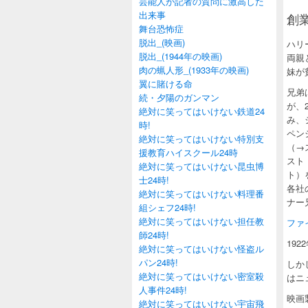
芸能人が記者の質問に激高した
出来事
創業
舞台恐怖症
脱出_(映画)
ハリ
脱出_(1944年の映画)
両親
肉の蝋人形_(1933年の映画)
妹が
翼に賭ける命
兄弟
続・夕陽のガンマン
が、
絶対に笑ってはいけない鉄道24
み、
時!
ペン
絶対に笑ってはいけない特別支
（→
援教育ハイスクール24時
スト「
絶対に笑ってはいけない昆虫博
ト）
士24時!
各社
絶対に笑ってはいけない料理番
ナー
組シェフ24時!
絶対に笑ってはいけない担任教
ファイル
師24時!
19
絶対に笑ってはいけない怪盗ル
パン24時!
しか
絶対に笑ってはいけない密室殺
はニ
人事件24時!
映画
絶対に笑ってはいけない宇宙飛