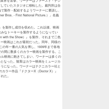
画業界を直撃、ワーナーはファースト・ナシ
有していたスタジオに移転した。裁判所は合
義で製作・配給するようワーナーに要請し、
First National Picture.）」名義
York』を製作し成功を収めた。これ以後、映画
はみなトーキーを製作するようになってい
th the Show）』を製作、それまで二色
ラー映画はこれが最初だった。同年、同様の
製作しこの年一番の人気を博し、1939年まで各地
での間に数多くのカラー映画を製作する。こ
カル映画に飽きてしまい、ワーナーは多くの
めとなった。観客はカラー映画をミュージカ
ようになった。ワーナーはテクニカラー社と
ー作品『ドクターX（Doctor X）』
作された。