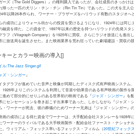
ガーズ（The Gold Diggers）』の権利購入であったが、会社成長のきっ
れ帰った一匹の犬リン・チン・チン（Rin Tin Tin）であった。この犬を
924年以降26本作られ、ワーナー・ブラザーズをハリウッド有数のスタジオへ
らの成功によりウォール街からの投資を受けるようになり、1924年には同じ
の融資を得た。この資金で、1897年以来の歴史を持つハリウッドの先発スタ
グラフ（Vitagraph Company）を1925年に買収、さらにラジオ放送にも
市に放送局を誕生させた。また映画業界を荒れ狂っていた劇場建設・買収の
ーキーとカラー映画の導入[]
:The Jazz Singer.gif
ャズ・シンガー
』
イタグラフが進めていた音声と映像が同期したディスク式有声映画システム
、1926年よりこのシステムを利用して音楽や効果音のある有声映画の製作を開
に進めて部分的にせりふのある世界初の映画である『
ジャズ・シンガー
』を
界にセンセーションを巻き起こす出来事であった。しかしながら『ジャズ・
ム・ワーナーが死去、彼の葬儀のためワーナー兄弟は『ジャズ・シンガー』
映画の成功による得た資金でワーナーは、大手配給会社スタンレーを1928年
たワーナーのライバルである大手映画製作・配給会社ファースト・ナショナル（First N
た。ウィリアム・フォックス率いるフォックス・フィルム（
20世紀フォック