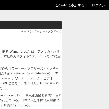
このwikiに参加する
ログイン
ページ名：ワーナー・ブラザーズ
c.、略称 Warner Bros.）は、アメリカ・ハリ
る。本社をカリフォルニア州バーバンクに置
）、映画製作会社ワーナー・ブラザーズ・ピクチャ
（Warner Bros. Television）、ア
imation）、ワーナー・ホーム・ビデオ
06年にCBSとともに立ち上げたテレビの全国ネ
所有する。
t Japan, Inc.、東京都港区西新橋1丁目2
表記している。日本法人は米国法人製作映
画」名義で行っている。