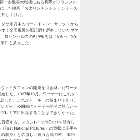
かけは第一次世界大戦後にある兵隊がフランスか
主人公にした映画「名犬リンチンチン」シリーズ
と押し上げた。
ユダヤ系資本のゴールドマン・サックスから
ジオで全国規模の配給網も所有していたヴァ
進出し、ロサンゼルスのKFWBをはじめいくつか
競争にも参入した。
、ヴァイタフォンの開発を引き継いだワーナ
始した。1927年10月、ワーナーはこれを
配給した。これがトーキーの始まりであり、
シンガー』公開前にトーキー開発に熱心だっ
のプレミアに出席することはできなかった。
に買収する。スタンレーが3分の1を所有し
ational Pictures）の買収に王手を
ス
の前身）との激しい買収合戦の末、1929