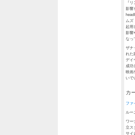
『リ
影響
he
ムズ
起用
影響
なっ
ザナ
れた
デイ
成功
映画
いで
カー
ファイル
ルー
ワー
立ス
サイ