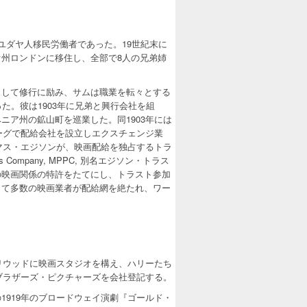
ユダヤ人移民労働者であった。19世紀末に
州ロンドンに移住し、全部で8人の兄弟姉
として修行に励み、サムは職業を転々とする
た。彼は1903年に兄弟と興行会社を組
ア州の鉱山町を巡業した。同1903年には
ーグで配給会社を設立しエクスチェンジ業
マス・エジソンが、映画配給を独占するトラ
 Company, MPPC, 別名エジソン・トラス
の映画関係の特許をたてにし、トラスト参加
って多数の映画業者が配給網を絶たれ、ワー
リウッドに映画スタジオを構え、ハリーたち
ブラザーズ・ピクチャーズを会社登記する。
）の1919年のブロードウェイ演劇『ゴールド・