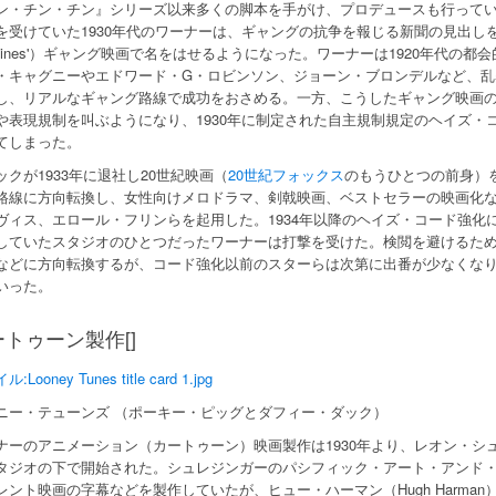
ン・チン・チン』シリーズ以来多くの脚本を手がけ、プロデュースも行ってい
を受けていた1930年代のワーナーは、ギャングの抗争を報じる新聞の見出しを切り抜い
adlines'）ギャング映画で名をはせるようになった。ワーナーは1920年代
・キャグニーやエドワード・G・ロビンソン、ジョーン・ブロンデルなど、
し、リアルなギャング路線で成功をおさめる。一方、こうしたギャング映画
や表現規制を叫ぶようになり、1930年に制定された自主規制規定のヘイズ・コ
てしまった。
ックが1933年に退社し20世紀映画（
20世紀フォックス
のもうひとつの前身）
路線に方向転換し、女性向けメロドラマ、剣戟映画、ベストセラーの映画化
ヴィス、エロール・フリンらを起用した。1934年以降のヘイズ・コード強化
していたスタジオのひとつだったワーナーは打撃を受けた。検閲を避けるた
などに方向転換するが、コード強化以前のスターらは次第に出番が少なくな
いった。
トゥーン製作[]
:Looney Tunes title card 1.jpg
ニー・テューンズ （ポーキー・ピッグとダフィー・ダック）
ナーのアニメーション（カートゥーン）映画製作は1930年より、レオン・シュレジンガ
タジオの下で開始された。シュレジンガーのパシフィック・アート・アンド
レント映画の字幕などを製作していたが、ヒュー・ハーマン（Hugh Harman）とル