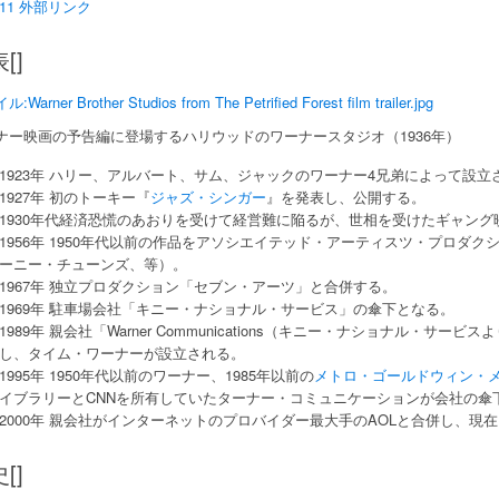
11 外部リンク
[]
Warner Brother Studios from The Petrified Forest film trailer.jpg
ナー映画の予告編に登場するハリウッドのワーナースタジオ（1936年）
1923年 ハリー、アルバート、サム、ジャックのワーナー4兄弟によって設立
1927年 初のトーキー『
ジャズ・シンガー
』を発表し、公開する。
1930年代経済恐慌のあおりを受けて経営難に陥るが、世相を受けたギャン
1956年 1950年代以前の作品をアソシエイテッド・アーティスツ・プロダクション
ーニー・チューンズ、等）。
1967年 独立プロダクション「セブン・アーツ」と合併する。
1969年 駐車場会社「キニー・ナショナル・サービス」の傘下となる。
1989年 親会社「Warner Communications（キニー・ナショナル・
し、タイム・ワーナーが設立される。
1995年 1950年代以前のワーナー、1985年以前の
メトロ・ゴールドウィン・
イブラリーとCNNを所有していたターナー・コミュニケーションが会社の傘
2000年 親会社がインターネットのプロバイダー最大手のAOLと合併し、現
[]