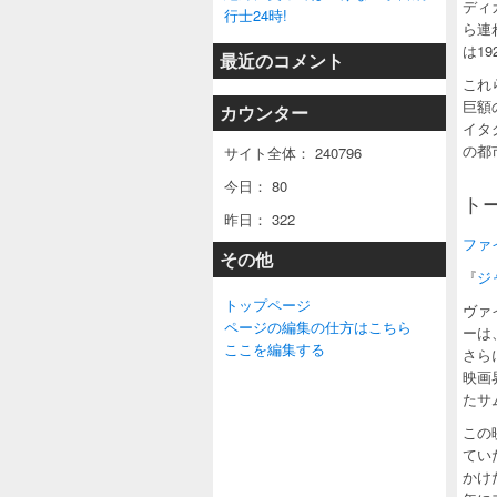
ディ
行士24時!
ら連
は1
最近のコメント
これ
巨額
カウンター
イタ
の都
サイト全体：
240796
今日：
80
ト
昨日：
322
ファイル
その他
『
ジ
トップページ
ヴァ
ページの編集の仕方はこちら
ーは
ここを編集する
さら
映画
たサ
この
てい
かけ