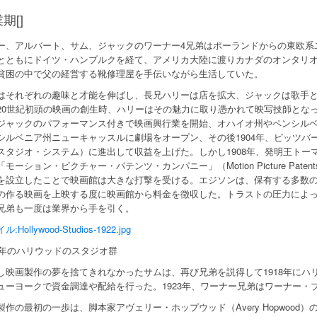
期[]
ー、アルバート、サム、ジャックのワーナー4兄弟はポーランドからの東欧系
とともにドイツ・ハンブルクを経て、アメリカ大陸に渡りカナダのオンタリオ
貧困の中で父の経営する靴修理屋を手伝いながら生活していた。
はそれぞれの趣味と才能を伸ばし、長兄ハリーは店を拡大、ジャックは歌手
20世紀初頭の映画の創生時、ハリーはその魅力に取り憑かれて映写技師となっ
ジャックのパフォーマンス付きで映画興行業を開始、オハイオ州やペンシルベニ
シルベニア州ニューキャッスルに劇場をオープン、その後1904年、ピッツバ
スタジオ・システム）に進出して収益を上げた。しかし1908年、発明王トー
モーション・ピクチャー・パテンツ・カンパニー」（Motion Picture Patents
を設立したことで映画館は大きな打撃を受ける。エジソンは、保有する多数
の作る映画を上映する度に映画館から料金を徴収した。トラストの圧力によ
兄弟も一度は業界から手を引く。
:Hollywood-Studios-1922.jpg
22年のハリウッドのスタジオ群
し映画製作の夢を捨てきれなかったサムは、再び兄弟を説得して1918年にハ
ューヨークで資金調達や配給を行った。1923年、ワーナー兄弟はワーナー・
製作の最初の一歩は、脚本家アヴェリー・ホップウッド（Avery Hopwood