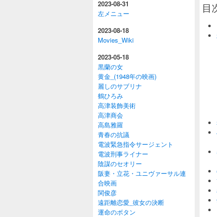
2023-08-31
目
左メニュー
2023-08-18
Movies_Wiki
2023-05-18
黒蘭の女
黄金_(1948年の映画)
麗しのサブリナ
鶴ひろみ
高津装飾美術
高津商会
高島雅羅
青春の抗議
電波緊急指令サージェント
電波刑事ライナー
陰謀のセオリー
阪妻・立花・ユニヴァーサル連
合映画
関俊彦
遠距離恋愛_彼女の決断
運命のボタン