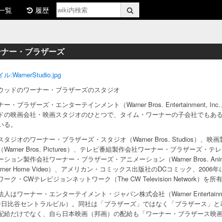
一覧
履歴
ーナー・ブラザーズ
:WarnerStudio.jpg
ウッドのワーナー・ブラザーズのスタジオ
ー・ブラザーズ・エンターテインメント（Warner Bros. Entertainment, In
ドの映画会社・映画スタジオのひとつで、タイム・ワーナーの子会社でもあ
いる。
スタジオのワーナー・ブラザーズ・スタジオ（Warner Bros. Studios
Warner Bros. Pictures）、テレビ番組製作会社ワーナー・ブラザーズ・テレビジョン
ーション製作会社ワーナー・ブラザーズ・アニメーション（Warner Bros. An
arner Home Video）、アメリカン・コミックス出版社のDCコミック、20
ーク・CWテレビジョンネットワーク（The CW Television Network）を
人はワーナー・エンターテイメント・ジャパン株式会社（Warner Entertainmen
号日比谷セントラルビル）。同社は「ブラザーズ」ではなく「ブラザース」と
配給だけでなく、自ら日本映画（邦画）の配給も「ワーナー・ブラザース映