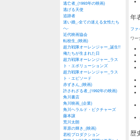
逃亡者_(1993年の映画)
逃げる天使
年表
追跡者
迷い婚_-全ての迷える女性たち
へ-
ファイル:
近代映画協会
ワー
転校生_(映画)
超力戦隊オーレンジャー_誕生!!
俺たちが生まれた日
超力戦隊オーレンジャー_ラス
ト・エボリューションズ
超力戦隊オーレンジャー_ラス
ト・エピソード
赤ずきん_(映画)
許されざる者_(1992年の映画)
角川書店
角川映画_(企業)
角川ヘラルド・ピクチャーズ
藤本譲
荒川太朗
草原の輝き_(映画)
歴史
若松プロダクション