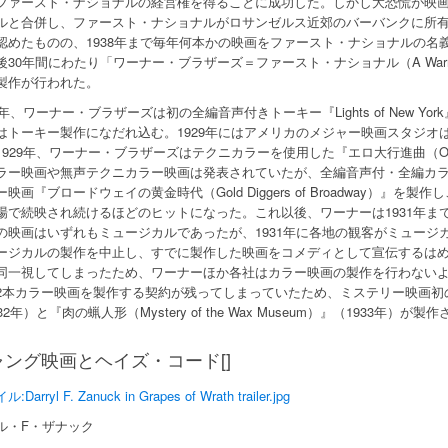
ファースト・ナショナルの経営権を得ることに成功した。しかし大恐慌が映
ルと合併し、ファースト・ナショナルがロサンゼルス近郊のバーバンクに所
認めたものの、1938年まで毎年何本かの映画をファースト・ナショナルの名
30年間にわたり「ワーナー・ブラザーズ＝ファースト・ナショナル（A Warner Bros. - 
製作が行われた。
28年、ワーナー・ブラザーズは初の全編音声付きトーキー『Lights of New 
はトーキー製作になだれ込む。1929年にはアメリカのメジャー映画スタジオ
1929年、ワーナー・ブラザーズはテクニカラーを使用した『エロ大行進曲（On wi
ラー映画や無声テクニカラー映画は発表されていたが、全編音声付・全編カ
ー映画『ブロードウェイの黄金時代（Gold Diggers of Broadway）』を
場で続映され続けるほどのヒットになった。これ以後、ワーナーは1931年ま
の映画はいずれもミュージカルであったが、1931年に各地の観客がミュージ
ージカルの製作を中止し、すでに製作した映画をコメディとして宣伝するは
同一視してしまったため、ワーナーほか各社はカラー映画の製作を行わない
2本カラー映画を製作する契約が残ってしまっていたため、ミステリー映画初のカラ
32年）と『肉の蝋人形（Mystery of the Wax Museum）』（1933年）が製
ャング映画とヘイズ・コード[]
Darryl F. Zanuck in Grapes of Wrath trailer.jpg
ル・F・ザナック