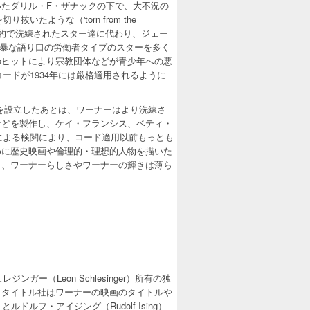
たダリル・F・ザナックの下で、大不況の
たような（'torn from the
の都会的で洗練されたスター達に代わり、ジェー
乱暴な語り口の労働者タイプのスターを多く
のヒットにより宗教団体などが青少年への悪
ードが1934年には厳格適用されるように
を設立したあとは、ワーナーはより洗練さ
などを製作し、ケイ・フランシス、ベティ・
による検閲により、コード適用以前もっとも
めに歴史映画や倫理的・理想的人物を描いた
り、ワーナーらしさやワーナーの輝きは薄ら
ー（Leon Schlesinger）所有の独
・タイトル社はワーナーの映画のタイトルや
ドルフ・アイジング（Rudolf Ising）