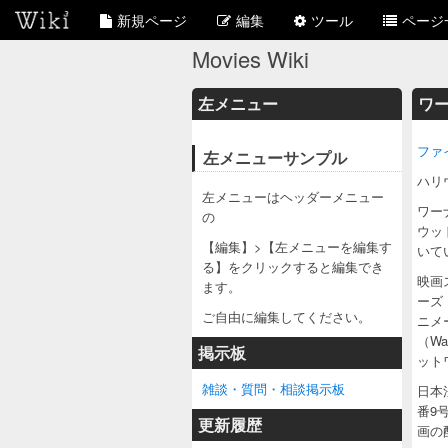
新規ページ
編集
ツール
ページ
Movies Wiki
左メニュー
ワ
ファイル
左メニューサンプル
ハリ
左メニューはヘッダーメニュー
ワーナ
の
ウッ
【編集】>【左メニューを編集す
いて
る】をクリックすると編集でき
映画
ます。
ーズ（
ご自由に編集してください。
ニメ
（W
掲示板
ットワ
雑談・質問・相談掲示板
日本法
番9
更新履歴
画の