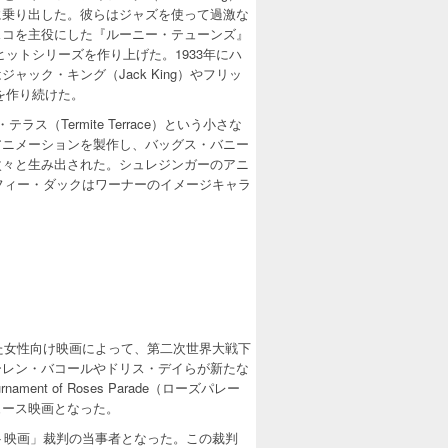
に乗り出した。彼らはジャズを使って過激な
スコを主役にした『ルーニー・テューンズ』
などのヒットシリーズを作り上げた。1933年にハ
ック・キング（Jack King）やフリッ
画を作り続けた。
（Termite Terrace）という小さな
アニメーションを製作し、バッグス・バニー
次々と生み出された。シュレジンガーのアニ
フィー・ダックはワーナーのイメージキャラ
た女性向け映画によって、第二次世界大戦下
ーレン・バコールやドリス・デイらが新たな
nt of Roses Parade（ローズパレー
ュース映画となった。
ト映画」裁判の当事者となった。この裁判