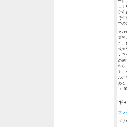
年に
ョナ
併を
その後
での
19
業界
た。
式カ
カラ
の劇
れら
ミュ
ルと
あと
（19
ギ
ファイル:
ダリ