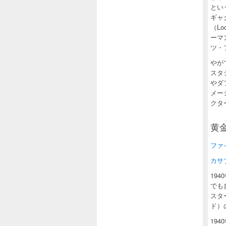
とい
ギャ
（Lo
ーマ
ツ・
やが
スタ
やダ
メー
クタ
黄金
ファイル
カサ
19
でも
スター
ド）
19