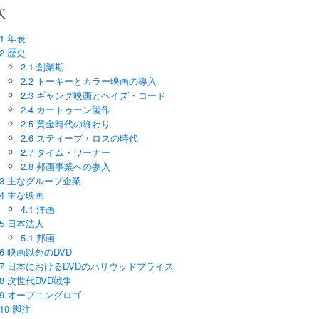
次
1 年表
2 歴史
2.1 創業期
2.2 トーキーとカラー映画の導入
2.3 ギャング映画とヘイズ・コード
2.4 カートゥーン製作
2.5 黄金時代の終わり
2.6 スティーブ・ロスの時代
2.7 タイム・ワーナー
2.8 邦画事業への参入
3 主なグループ企業
4 主な映画
4.1 洋画
5 日本法人
5.1 邦画
6 映画以外のDVD
7 日本におけるDVDのハリウッドプライス
8 次世代DVD戦争
9 オープニングロゴ
10 脚注