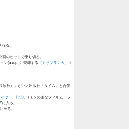
される。
グ映画のヒットで乗り切る。
(a.a.p.)に売却する（
カサブランカ
、ル
サービスより改称）」が巨大出版社「タイム」と合併
メイヤー
、
RKO
、a.a.p.の主なフィルム・ラ
下に入る。
在に至る。