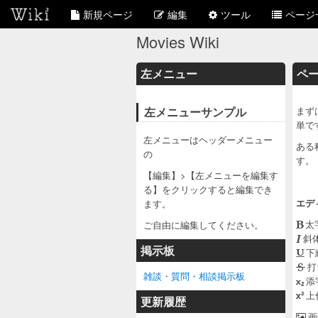
新規ページ
編集
ツール
ページ
Movies Wiki
左メニュー
ペ
左メニューサンプル
まず
単です
左メニューはヘッダーメニュー
ある
の
す。
【編集】>【左メニューを編集す
る】をクリックすると編集でき
エデ
ます。
ご自由に編集してください。
太
斜
掲示板
下
打
雑談・質問・相談掲示板
添
上
更新履歴
画