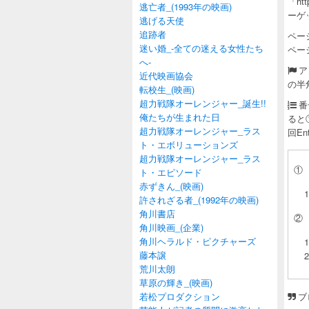
「h
逃亡者_(1993年の映画)
ーゲ
逃げる天使
追跡者
ペー
迷い婚_-全ての迷える女性たち
ペー
へ-
ア
近代映画協会
の半
転校生_(映画)
超力戦隊オーレンジャー_誕生!!
番
俺たちが生まれた日
ると
超力戦隊オーレンジャー_ラス
回E
ト・エボリューションズ
超力戦隊オーレンジャー_ラス
①
ト・エピソード
赤ずきん_(映画)
許されざる者_(1992年の映画)
角川書店
②
角川映画_(企業)
角川ヘラルド・ピクチャーズ
藤本譲
荒川太朗
草原の輝き_(映画)
若松プロダクション
ブ