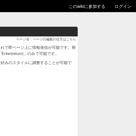
このwikiに参加する
ログイン
ページ名：ページの編集の仕方はこちら
これで即ページ上に情報発信が可能です。簡
nter(return)」のみで可能です。
お好みのスタイルに調整することが可能で