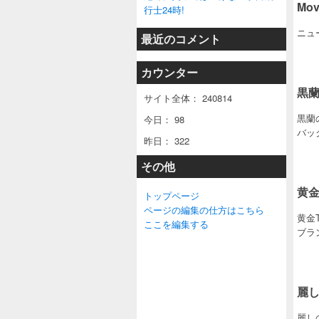
Mov
行士24時!
ニュー
最近のコメント
カウンター
黒
サイト全体：
240814
黒蘭
今日：
98
バッ
昨日：
322
その他
黄金
トップページ
ページの編集の仕方はこちら
黄金T
ここを編集する
ブラ
麗
麗し