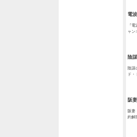
電
『電波
ャン
陰
陰謀
ド・
阪
阪妻
約解