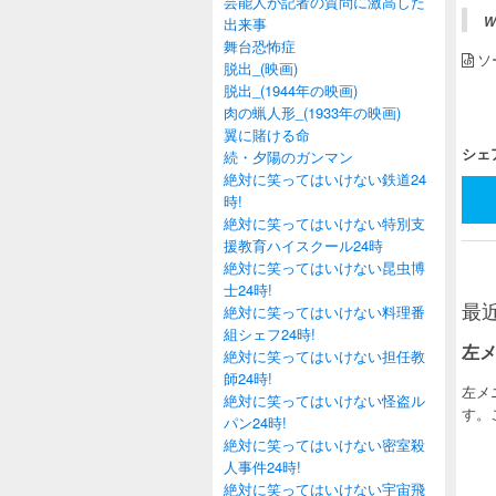
芸能人が記者の質問に激高した
w
出来事
舞台恐怖症
ソ
脱出_(映画)
脱出_(1944年の映画)
肉の蝋人形_(1933年の映画)
翼に賭ける命
シェ
続・夕陽のガンマン
絶対に笑ってはいけない鉄道24
時!
絶対に笑ってはいけない特別支
援教育ハイスクール24時
絶対に笑ってはいけない昆虫博
士24時!
最
絶対に笑ってはいけない料理番
組シェフ24時!
左
絶対に笑ってはいけない担任教
師24時!
左メ
絶対に笑ってはいけない怪盗ル
す。
パン24時!
絶対に笑ってはいけない密室殺
人事件24時!
絶対に笑ってはいけない宇宙飛