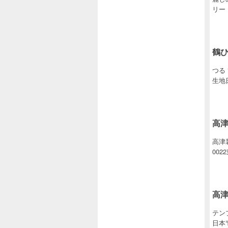
リー
鶴
つる
生地
高
高津装
002
高
テン
日本〒