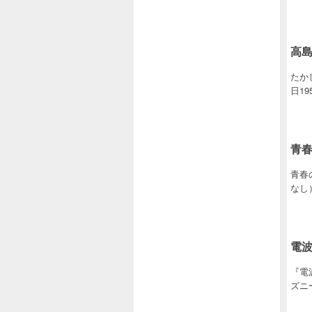
高
たか
日1
青
青春
なし
電
『電波
ズニ