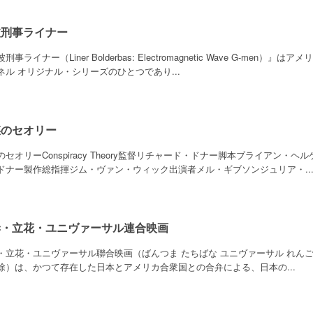
波刑事ライナー
刑事ライナー（Liner Bolderbas: Electromagnetic Wave G-m
ネル オリジナル・シリーズのひとつであり...
謀のセオリー
のセオリーConspiracy Theory監督リチャード・ドナー脚本ブライアン
ドナー製作総指揮ジム・ヴァン・ウィック出演者メル・ギブソンジュリア・..
妻・立花・ユニヴァーサル連合映画
・立花・ユニヴァーサル聯合映画（ばんつま たちばな ユニヴァーサル れんごうえいが
除）は、かつて存在した日本とアメリカ合衆国との合弁による、日本の...