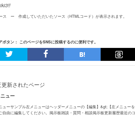
iki3!!
ー 作成していただいたソース（HTMLコード）が表示されます。
ース
アボタン： このページをSNSに投稿するのに便利です。
近更新されたページ
メニュー
ニューサンプル左メニューはヘッダーメニューの【編集】&gt;【左メニュー
ご自由に編集してください。掲示板雑談・質問・相談掲示板更新履歴最近のコメ