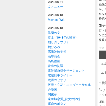
2023-08-31
画像
左メニュー
か、
ルを
2023-08-18
枠線
Movies_Wiki
テ
2023-05-18
行・
黒蘭の女
ンに
黄金_(1948年の映画)
反映
麗しのサブリナ
鶴ひろみ
エネ
高津装飾美術
高津商会
高島雅羅
エ
青春の抗議
電波緊急指令サージェント
エ
電波刑事ライナー
陰謀のセオリー
横
阪妻・立花・ユニヴァーサル連
合映画
リ
関俊彦
ドウ
遠距離恋愛_彼女の決断
URL
運命のボタン