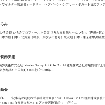
・ワイルダー出演者オードリー・ヘプバーンハンフリー・ボガート音楽フレデリ
ひろみ
 ひろみ鶴 ひろみプロフィール本名靏 ひろみ愛称鶴ちゃんつるち（声優仲間
日本の旗 日本・北海道（神奈川県横浜市育ち）死没地 日本・東京都中央区血液型
津装飾美術
飾美術株式会社Takatsu Sousyokubijutu Co.Ltd.種類株式会社市場情
2東京都調布市国領町1-30-3設立1918年...
津商会
プレート:記事名の制約株式会社髙津商会Kouzu Shokai Co.Ltd.種類株
616-8163京都府京都市右京区太秦西蜂岡町13－1設立...