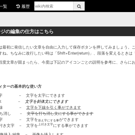
一覧
履歴
ージの編集の仕方はこちら
は最初に発信したい文章を自由に入力して保存ボタンを押してみましょう。
ね。ちなみに改行したい時は「Shift+Enter(return)」、段落を変えるときは「E
程度文章が固まったら、今度は下記のアイコンごとの説明を参考に、さらに
ィターの基本的な使い方
－ 文字を太字にできます
字
－
文字を斜体文にできます
体
－
文字を下線を引く事ができます
線
－
文字を打ち消し文にする事ができます
ち消し
－ 文字を
ができます
字
添え字にする事
上付き文字
－ 文字を
にする事ができます
付き文字
－ 画像を挿入します。
像挿入/編集