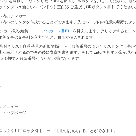
ttp://」を選択し、リンクしたいURLを挿入しOKボタンを押してください
ットタブ→▼新しいウィンドウ(_空白)をご選択しOKボタンを押してください
ジ内のアンカー
ジ内へのリンクを作成することができます。先にページ内の任意の場所にア
ー
アンカー（目印）
を挿入します。クリックするとアン
ンカー挿入/編集/
角英文字の文字列を入力すると、目印が挿入されます。
段落番号の追加/削除 － 段落番号のついたリストを作る事が
号付きリスト
①が表示されるのでその後に文章を書きます。そしてEnterを押すと②が現
nterを押すと段落番号がつかない様になります。
メニュー
トップページ
ブロック引用 ー 引用文を挿入することができます。
ロック引用