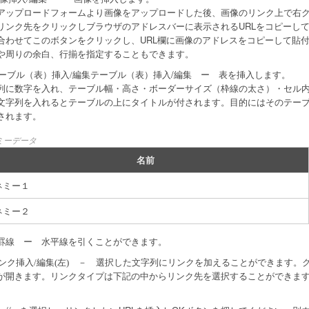
アップロードフォームより画像をアップロードした後、画像のリンク上で右ク
リンク先をクリックしブラウザのアドレスバーに表示されるURLをコピーし
合わせてこのボタンをクリックし、URL欄に画像のアドレスをコピーして貼
や周りの余白、行揃を指定することもできます。
テーブル（表）挿入/編集 ー 表を挿入します。
ーブル（表）挿入/編集
列に数字を入れ、テーブル幅・高さ・ボーダーサイズ（枠線の太さ）・セル
文字列を入れるとテーブルの上にタイトルが付されます。目的にはそのテー
されます。
ミーデータ
名前
ネミー１
ネミー２
ー 水平線を引くことができます。
罫線
－ 選択した文字列にリンクを加えることができます。ク
ンク挿入/編集(左)
が開きます。リンクタイプは下記の中からリンク先を選択することができま