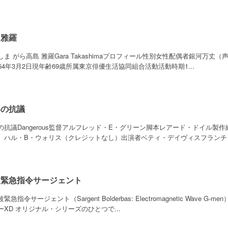
島雅羅
しま がら高島 雅羅Gara Takashimaプロフィール性別女性配偶者銀河万
954年3月2日現年齢69歳所属東京俳優生活協同組合活動活動時期1...
春の抗議
の抗議Dangerous監督アルフレッド・E・グリーン脚本レアード・ドイル製
）ハル・B・ウォリス（クレジットなし）出演者ベティ・デイヴィスフランチョッ
波緊急指令サージェント
緊急指令サージェント（Sargent Bolderbas: Electromagnetic Wa
ーXD オリジナル・シリーズのひとつで...