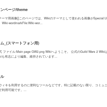
ンページ/theme
iテーマ用画像[]このページでは、Wikiのテーマとして使われる画像がSpecial:
iki-wordmarkFile:Wiki-wor...
ム_(スマートフォン用)
 ファイル:Main page GW2.png Wikiへようこそ。 公式のGuild Wars
ikiも有志により編集、維持されています...
ール
ウィキを利用するのに便利なツールなどです。特に記載のない限り、コミュニティ
で利用可能です。...