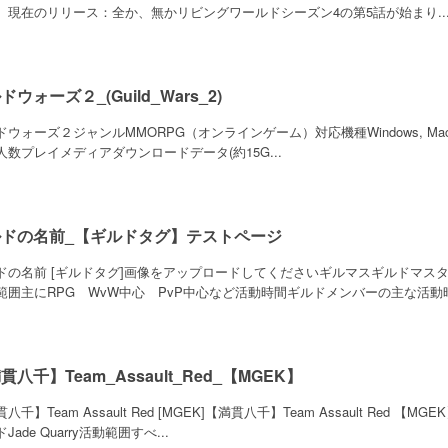
。現在のリリース：全か、無かリビングワールドシーズン4の第5話が始まり..
ドウォーズ２_(Guild_Wars_2)
ウォーズ２ジャンルMMORPG（オンラインゲーム）対応機種Windows, Mac (Bet
人数プレイメディアダウンロードデータ(約15G...
ルドの名前_【ギルドタグ】テストページ
ドの名前 [ギルドタグ]画像をアップロードしてくださいギルマスギルドマス
範囲主にRPG WvW中心 PvP中心など活動時間ギルドメンバーの主な活動時間
貫八千】Team_Assault_Red_【MGEK】
八千】Team Assault Red [MGEK]【満貫八千】Team Assault Red 
Jade Quarry活動範囲すべ...