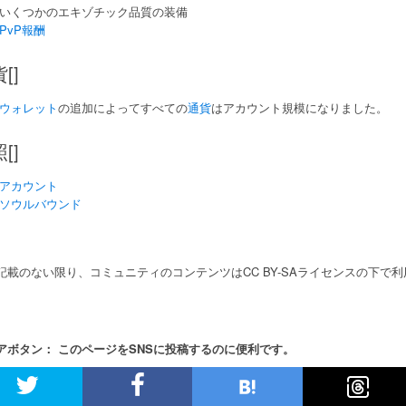
いくつかのエキゾチック品質の装備
PvP報酬
[]
ウォレット
の追加によってすべての
通貨
はアカウント規模になりました。
[]
アカウント
ソウルバウンド
記載のない限り、コミュニティのコンテンツはCC BY-SAライセンスの下で
アボタン： このページをSNSに投稿するのに便利です。