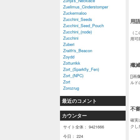
Zunja's_Necklace
Zuelimus_Cinderstomper
Zuckermaloo
Zucchini_Seeds
用
Zucchini_Seed_Pouch
Zucchini_(node)
（こ
Zucchini
用可能
Zuberi
Zraith's_Beacon
Zoydd
Zotturrikk
殲滅
Zort_(Sparkfly_Fen)
Zort_(NPC)
[]
Zort
ルドの
Zorozrug
最近のコメント
不
カウンター
確実
クし
サイト全体：
9421666
今日：
224