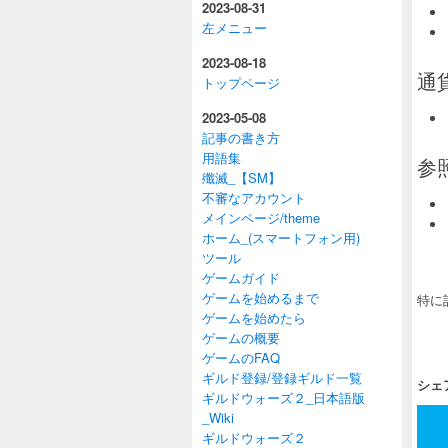
2023-08-31
左メニュー
2023-08-18
通貨
トップページ
2023-05-08
記事の書き方
用語集
参照
殲滅_【SM】
不審なアカウント
メインページ/theme
ホーム_(スマートフォン用)
ツール
ゲームガイド
ゲームを始めるまで
特に
ゲームを始めたら
ゲームの概要
ゲームのFAQ
ギルド登録/登録ギルド一覧
シェ
ギルドウォーズ２_日本語版
_Wiki
ギルドウォーズ２