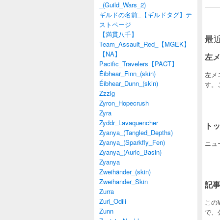
_(Guild_Wars_2)
ギルドの名前_【ギルドタグ】テ
ストページ
【満貫八千】
最
Team_Assault_Red_【MGEK】
【NA】
左
Pacific_Travelers【PACT】
Éibhear_Finn_(skin)
左メ
Éibhear_Dunn_(skin)
す。
Zzzig
Zyron_Hopecrush
Zyra
Zyddr_Lavaquencher
ト
Zyanya_(Tangled_Depths)
Zyanya_(Sparkfly_Fen)
ニュー
Zyanya_(Auric_Basin)
Zyanya
Zweihänder_(skin)
Zweihander_Skin
記
Zurra
Zuri_Odili
この
Zunn
で、