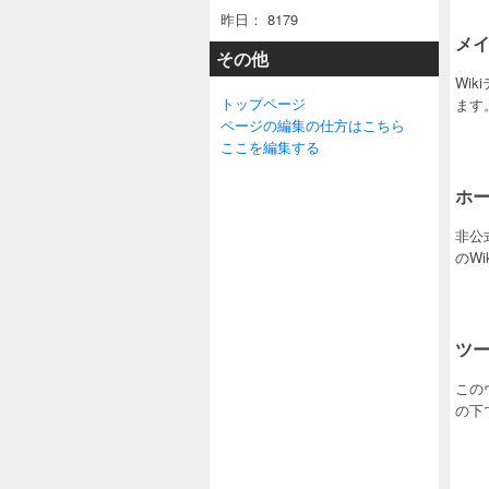
昨日：
8179
メイ
その他
Wik
トップページ
ます。W
ページの編集の仕方はこちら
ここを編集する
ホー
非公式
のW
ツ
この
の下