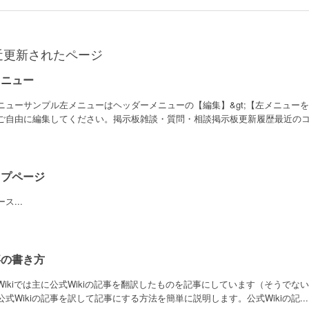
近更新されたページ
メニュー
ニューサンプル左メニューはヘッダーメニューの【編集】&gt;【左メニュー
ご自由に編集してください。掲示板雑談・質問・相談掲示板更新履歴最近のコメ
ップページ
ス...
事の書き方
Wikiでは主に公式Wikiの記事を翻訳したものを記事にしています（そうで
公式Wikiの記事を訳して記事にする方法を簡単に説明します。公式Wikiの記...