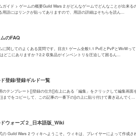
ムガイド > ゲームの概要Guild Wars 2 がどんなゲームでどんなことが出
る用語にはリンクが貼ってありますので、用語の詳細はそちらを読ん...
ムのFAQ
ムに関してのよくある質問です。目次1 ゲーム全般1.1 PvEとPvPとWvWっ
nkはどこにありますか？2.2 収集品がインベントリを圧迫して困るん...
ド登録/登録ギルド一覧
用のテンプレート[]登録の仕方[]右上にある「編集」をクリックして編集画面を
ら}}までをコピーして、この記事の一番下の|}の上に貼り付けて書き込んでく...
ドウォーズ２_日本語版_Wiki
式の Guild Wars 2 ウィキへようこそ。ウィキは、プレイヤーによって