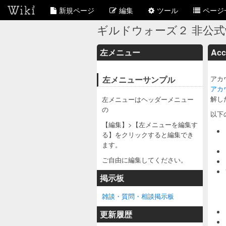
新規ページ
編集
ツール
ページ
ギルドウォーズ２ 非公式wi
左メニュー
Acc
左メニューサンプル
アカ
アカ
解し
左メニューはヘッダーメニュー
の
以下
【編集】>【左メニューを編集す
る】をクリックすると編集でき
ます。
ご自由に編集してください。
掲示板
雑談・質問・相談掲示板
更新履歴