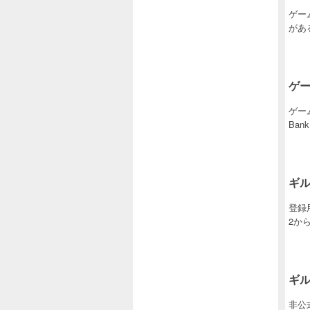
ゲー
があ
ゲー
ゲー
Ba
ギル
登録
2か
ギル
非公