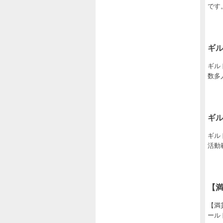
です
ギル
ギルド
数多
ギ
ギル
活動
【満
【満貫
ールド