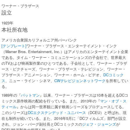
ワーナー・ブラザース
設立
1923年
本社所在地
アメリカ合衆国カリフォルニア州バーバンク
[テンプレート]
ワーナー・ブラザース・エンターテイメント・インク
（Warner Bros. Entertainment, Inc.）はアメリカのエンターテイメント企業
である。タイム・ワーナー・コミュニケーションズの子会社で、世界最大
のTVおよび映画製作業のひとつである。子会社として、ワーナー・ブラザ
ース・ピクチャーズ、ワーナー・ブラザース・テレビジョン、ワーナー・
ブラザース・アニメーション、ワーナー・ホーム・ビデオ、
DCコミック
ス
、ニュー・ライン・シネマ、
CWテレビジョンネットワーク
を所有してい
る。
1989年の『
バットマン
』以来、ワーナー・ブラザースは10本を超えるDCコ
ミックス原作映画の配給を行っている。また、2013年の『
マン・オブ・ス
ティール
』からは同一世界観に属す映画シリーズをプロデュースしてる。
このシリーズは
DCエクステンデッド・ユニバース
（DCEU）と呼ばれ、現
在も制作が続いている。また、2016年5月に「DCフィルムズ」部門が設立
され、ジョン・バーグ副社長とDCコミックスの
ジェフ・ジョーンズ
が
DCEU映画製作の指揮を執っている。