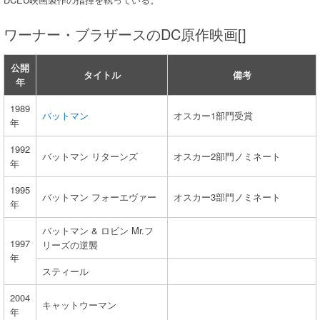
ワーナー・ブラザースのDC原作映画[]
公開
タイトル
備考
年
1989
バットマン
オスカー1部門受賞
年
1992
バットマン リターンズ
オスカー2部門ノミネート
年
1995
バットマン フォーエヴァー
オスカー3部門ノミネート
年
バットマン & ロビン Mr.フ
1997
リーズの逆襲
年
スティール
2004
キャットウーマン
年