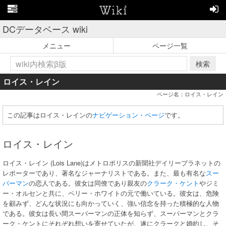
DCデータベース wiki
メニュー
ページ一覧
検索
ロイス・レイン
ページ名：ロイス・レイン
この記事はロイス・レインの
ナビゲーション・ページ
です。
ロイス・レイン
ロイス・レイン (Lois Lane)はメトロポリスの新聞社デイリープラネットの
レポーターであり、著名なジャーナリストである。また、最も有名な
スー
パーマン
の恋人である。彼女は同僚であり親友の
クラーク・ケント
やジミ
ー・オルセンと共に、ペリー・ホワイトの元で働いている。彼女は、危険
を顧みず、どんな状況にも向かっていく、強い信念を持った積極的な人物
である。彼女は長い間スーパーマンの正体を知らず、スーパーマンとクラ
ーク・ケントにそれぞれ想いを寄せていたが、遂にクラークと婚約し、そ