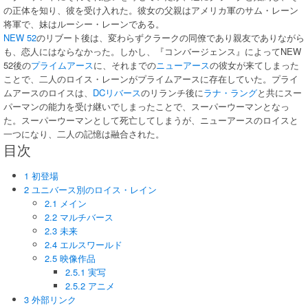
の正体を知り、彼を受け入れた。彼女の父親はアメリカ軍のサム・レーン
将軍で、妹はルーシー・レーンである。
NEW 52
のリブート後は、変わらずクラークの同僚であり親友でありながら
も、恋人にはならなかった。しかし、『コンバージェンス』によってNEW
52後の
プライムアース
に、それまでの
ニューアース
の彼女が来てしまった
ことで、二人のロイス・レーンがプライムアースに存在していた。プライ
ムアースのロイスは、
DCリバース
のリランチ後に
ラナ・ラング
と共にスー
パーマンの能力を受け継いでしまったことで、スーパーウーマンとなっ
た。スーパーウーマンとして死亡してしまうが、ニューアースのロイスと
一つになり、二人の記憶は融合された。
目次
1 初登場
2 ユニバース別のロイス・レイン
2.1 メイン
2.2 マルチバース
2.3 未来
2.4 エルスワールド
2.5 映像作品
2.5.1 実写
2.5.2 アニメ
3 外部リンク