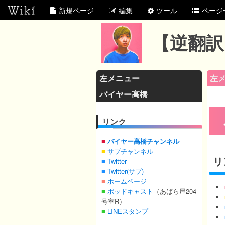
新規ページ
編集
ツール
ページ
【逆翻訳
左メニュー
左
バイヤー高橋
リンク
■
バイヤー高橋チャンネル
■
サブチャンネル
リ
■
Twitter
■
Twitter(サブ)
■
ホームページ
■
ポッドキャスト
（あばら屋204
号室R）
■
LINEスタンプ