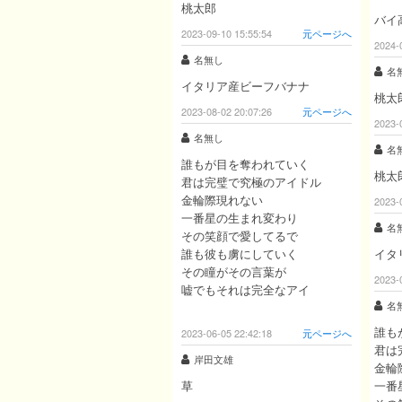
桃太郎
バイ
2023-09-10 15:55:54
元ページへ
2024-
名無し
名
イタリア産ビーフバナナ
桃太
2023-08-02 20:07:26
元ページへ
2023-
名無し
名
誰もが目を奪われていく
桃太
君は完璧で究極のアイドル
金輪際現れない
2023-
一番星の生まれ変わり
名
その笑顔で愛してるで
誰も彼も虜にしていく
イタ
その瞳がその言葉が
2023-
嘘でもそれは完全なアイ
名
誰も
2023-06-05 22:42:18
元ページへ
君は
岸田文雄
金輪
草
一番