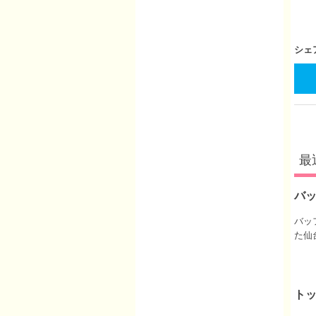
シェ
最
バ
バッ
た仙
ト