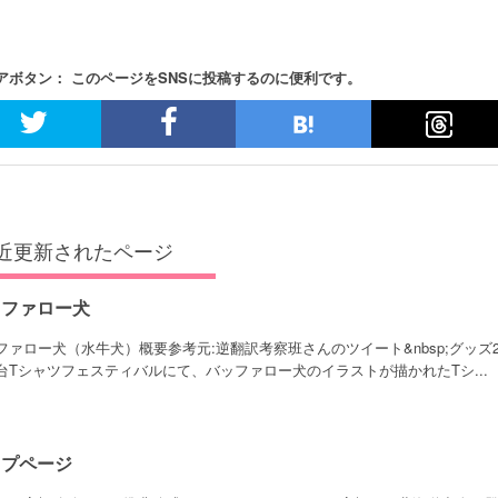
アボタン： このページをSNSに投稿するのに便利です。
近更新されたページ
ッファロー犬
ファロー犬（水牛犬）概要参考元:逆翻訳考察班さんのツイート&nbsp;グッズ20
台Tシャツフェスティバルにて、バッファロー犬のイラストが描かれたTシ...
ップページ