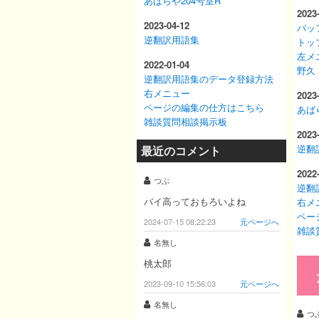
あばらや204号室R
2023
2023-04-12
バッ
逆翻訳用語集
トッ
左メ
2022-01-04
野久
逆翻訳用語集のデータ登録方法
右メニュー
2023
ページの編集の仕方はこちら
あば
雑談質問相談掲示板
2023
逆翻
最近のコメント
2022
つぶ
逆翻
バイ高っておもろいよね
右メ
ペー
2024-07-15 08:22:23
元ページへ
雑談
名無し
桃太郎
2023-09-10 15:56:03
元ページへ
名無し
つ