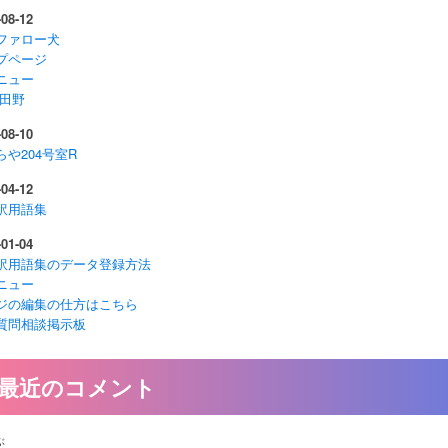
-08-12
ファロー犬
プページ
ニュー
 田野
-08-10
らや204号室R
-04-12
訳用語集
-01-04
訳用語集のデータ登録方法
ニュー
ジの編集の仕方はこちら
質問相談掲示板
最近のコメント
ぶ