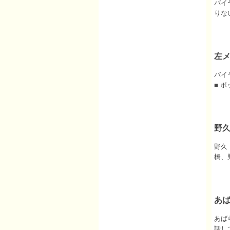
バイ
りな
左
バイヤ
■ ポ
野久
野久
橋、
あば
あば
話し