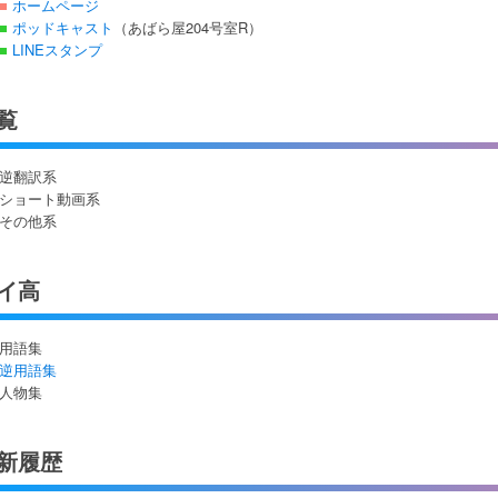
■
ホームページ
■
ポッドキャスト
（あばら屋204号室R）
■
LINEスタンプ
覧
逆翻訳系
ショート動画系
その他系
イ高
用語集
逆用語集
人物集
新履歴