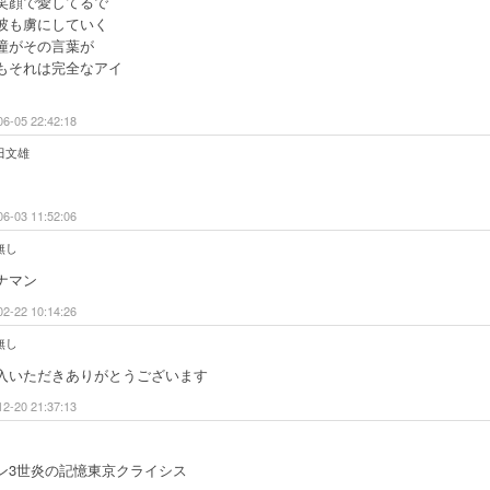
笑顔で愛してるで
彼も虜にしていく
瞳がその言葉が
もそれは完全なアイ
06-05 22:42:18
田文雄
06-03 11:52:06
無し
ナマン
02-22 10:14:26
無し
入いただきありがとうございます
12-20 21:37:13
ン3世炎の記憶東京クライシス