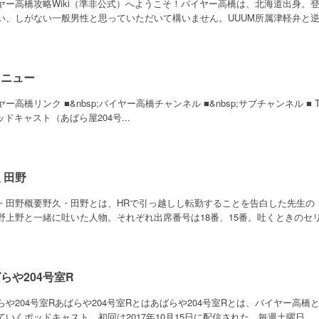
ヤー高橋攻略Wiki（準非公式）へようこそ！バイヤー高橋は、北海道出身。登録者
い、しがない一般男性と思っていただいて構いません。UUUM所属津軽弁と逆.
メニュー
ー高橋リンク ■&nbsp;バイヤー高橋チャンネル ■&nbsp;サブチャンネル ■ Twitter
ッドキャスト（あばら屋204号...
 田野
・田野概要野久・田野とは、HRで引っ越しし転勤することを告白した先生の
野上野と一緒に吐いた人物。それぞれ出席番号は18番、15番。吐くときのセリフ
らや204号室R
らや204号室Rあばらや204号室Rとはあばらや204号室Rとは、バイヤー高
ていくポッドキャスト。初回は2017年10月15日に配信された。毎週土曜日...