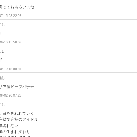
高っておもろいよね
07-15 08:22:23
無し
郎
09-10 15:56:03
無し
郎
09-10 15:55:54
無し
リア産ビーフバナナ
08-02 20:07:26
無し
が目を奪われていく
完璧で究極のアイドル
際現れない
星の生まれ変わり