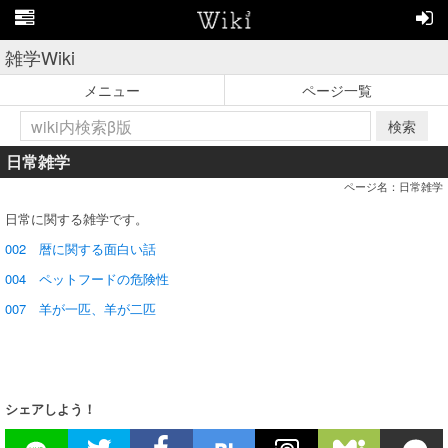
雑学Wiki
メニュー
ページ一覧
検索
日常雑学
ページ名：日常雑学
日常に関する雑学です。
002 暦に関する面白い話
004 ペットフードの危険性
007 羊が一匹、羊が二匹
シェアしよう！