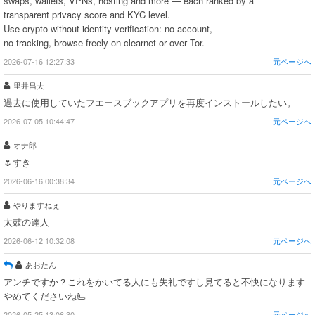
swaps, wallets, VPNs, hosting and more — each ranked by a
transparent privacy score and KYC level.
Use crypto without identity verification: no account,
no tracking, browse freely on clearnet or over Tor.
2026-07-16 12:27:33
元ページへ
里井昌夫
過去に使用していたフエースブックアプリを再度インストールしたい。
2026-07-05 10:44:47
元ページへ
オナ郎
🌷すき
2026-06-16 00:38:34
元ページへ
やりますねぇ
太鼓の達人
2026-06-12 10:32:08
元ページへ
あおたん
アンチですか？これをかいてる人にも失礼ですし見てると不快になります
やめてくださいね🫷
2026-05-25 13:06:30
元ページへ