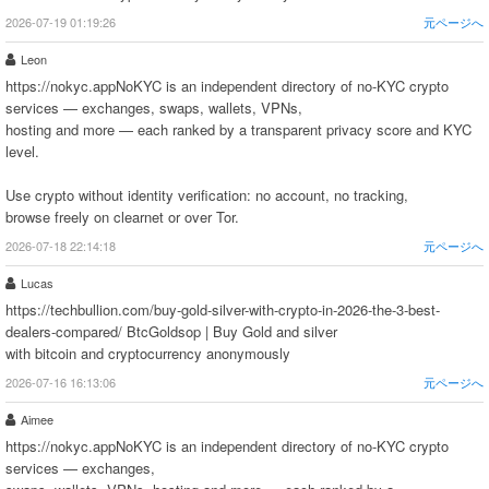
2026-07-19 01:19:26
元ページへ
Leon
https://nokyc.appNoKYC is an independent directory of no-KYC crypto
services — exchanges, swaps, wallets, VPNs,
hosting and more — each ranked by a transparent privacy score and KYC
level.
Use crypto without identity verification: no account, no tracking,
browse freely on clearnet or over Tor.
2026-07-18 22:14:18
元ページへ
Lucas
https://techbullion.com/buy-gold-silver-with-crypto-in-2026-the-3-best-
dealers-compared/ BtcGoldsop | Buy Gold and silver
with bitcoin and cryptocurrency anonymously
2026-07-16 16:13:06
元ページへ
Aimee
https://nokyc.appNoKYC is an independent directory of no-KYC crypto
services — exchanges,