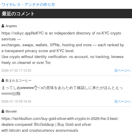
ワイヤレス・アンテナの作り方
最近のコメント
Angeles
https://nokyc.appNoKYC is an independent directory of no-KYC crypto
services —
exchanges, swaps, wallets, VPNs, hosting and more — each ranked by
a transparent privacy score and KYC level.
Use crypto without identity verification: no account, no tracking, browse
freely on clearnet or over Tor.
2026-07-22 17:12:53
元ページへ
飲まれるコーヒー
まってしぬwwwww👌👈の意味をあらためて確認しに来たがほんとえっ
rrrrrrrrr((((殴
2026-07-19 09:16:43
元ページへ
Blondell
https://techbullion.com/buy-gold-silver-with-crypto-in-2026-the-3-best-
dealers-compared/ BtcGoldsop | Buy Gold and silver
with bitcoin and cryptocurrency anonymously