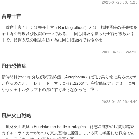
2023-04-25 06:45:25
首席士官
首席士官もしくは先任士官（Ranking officer）とは、指揮系統の優先権を
示す為の制度及び役職の一つである。 同じ階級を持った士官が複数いる
中で、指揮系統の混乱を防ぐ為に同じ階級内でも命令権...
2023-04-25 06:45:10
飛行恐怖症
新時間軸(2233年分岐)飛行恐怖症（Aviophobia）は飛ぶ乗り物に乗るのが怖
い症状のこと。 レナード・マッコイは2255年、宇宙艦隊アカデミーに向
かうシャトルクラフトの席にすぐ座らなかった。彼...
2023-04-25 06:44:40
風林火山戦略
風林火山戦略（Fuurinkazan battle strategies）は惑星連邦の民間戦略家
カイル・ライカーがかつて東京基地に居留している間に考案した戦略であ
った。ライカーはこの東京での仕事を完...