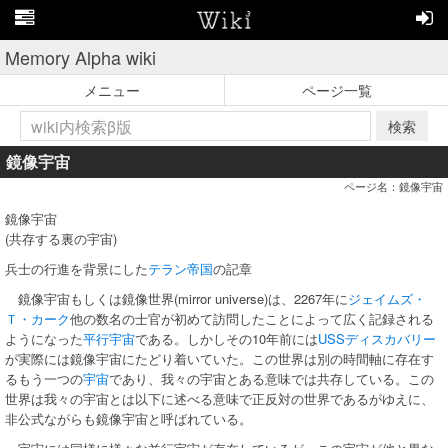
Memory Alpha wiki
メニュー
ページ一覧
検索
鏡像宇宙
ページ名：鏡像宇宙
鏡像宇宙
(共存する裏の宇宙)
兵士の行進を背景にした
テラン帝国
の記章
鏡像宇宙もしくは鏡像世界(mirror universe)は、2267年に
ジェイムズ・
Ｔ・カーク
他の数名の士官が初めて訪問したことによって広く記録される
ようになった
平行宇宙
である。しかしその10年前には
USSディスカバリー
が実際には鏡像宇宙にたどり着いていた。この世界は別の時間軸に存在す
るもう一つの
宇宙
であり、我々の宇宙とある意味では共存している。この
世界は我々の宇宙とは以下に述べる意味で正反対の世界であるがゆえに、
非公式ながらも鏡像宇宙と呼ばれている。