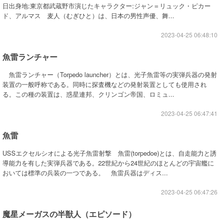
日出身地:東京都武蔵野市演じたキャラクター:ジャン＝リュック・ピカー
ド、アルマス 麦人（むぎひと）は、日本の男性声優、舞...
2023-04-25 06:48:10
魚雷ランチャー
魚雷ランチャー（Torpedo launcher）とは、光子魚雷等の実弾兵器の発射
装置の一般呼称である。同時に探査機などの発射装置としても使用され
る。この種の装置は、惑星連邦、クリンゴン帝国、ロミュ...
2023-04-25 06:47:41
魚雷
USSエクセルシオによる光子魚雷射撃 魚雷(torpedoe)とは、自走能力と誘
導能力を有した実弾兵器である。22世紀から24世紀のほとんどの宇宙艦に
おいては標準の兵装の一つである。 魚雷兵器はディス...
2023-04-25 06:47:26
魔星メーガスの半獣人（エピソード）