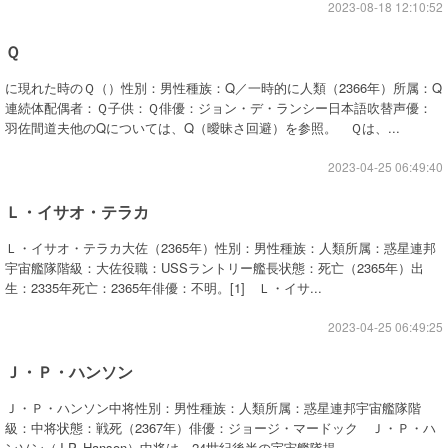
2023-08-18 12:10:52
Ｑ
に現れた時のＱ（）性別：男性種族：Q／一時的に人類（2366年）所属：Q
連続体配偶者：Ｑ子供：Ｑ俳優：ジョン・デ・ランシー日本語吹替声優：
羽佐間道夫他のQについては、Q（曖昧さ回避）を参照。 Ｑは、...
2023-04-25 06:49:40
Ｌ・イサオ・テラカ
Ｌ・イサオ・テラカ大佐（2365年）性別：男性種族：人類所属：惑星連邦
宇宙艦隊階級：大佐役職：USSラントリー艦長状態：死亡（2365年）出
生：2335年死亡：2365年俳優：不明。[1] Ｌ・イサ...
2023-04-25 06:49:25
Ｊ・Ｐ・ハンソン
Ｊ・Ｐ・ハンソン中将性別：男性種族：人類所属：惑星連邦宇宙艦隊階
級：中将状態：戦死（2367年）俳優：ジョージ・マードック Ｊ・Ｐ・ハ
ンソン（J.P. Hanson）中将は、24世紀後半の宇宙艦隊提...