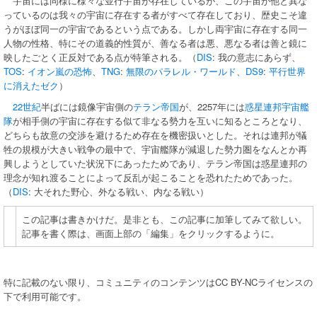
宇宙には同様に様々な並行宇宙が存在しているが、この宇宙が他と異な
っているのは我々の宇宙に存在する者がすべて存在しており、歴史こそ違
うがほぼ同一の宇宙であるという点である。しかし両宇宙に存在する同一
人物の性格、特にその道義的性質が、善なる者は悪、悪なる者は善と鏡に
映したごとく正反対である点が特筆される。（
DIS
: 我の意志にあらず、
TOS
:
イオン嵐の恐怖
、
TNG
:
無限のパラレル・ワールド
、
DS9
:
平行世界
に消えたゼク
）
22世紀
半ばには鏡像宇宙側の
テラン帝国
が、2257年には
惑星連邦
宇宙艦
隊
が相手側の宇宙に存在する似て非なる勢力を互いに知るところとなり、
どちらも故意の交渉を避けるため存在を機密扱いとした。それは連邦が犠
牲の規模が大きい戦争の最中で、宇宙艦隊が減退した勢力圏をなんとか再
興しようとしていた状況下にあったためであり、テラン帝国は惑星連邦の
理念が知れ渡ることによって反乱が起こることを恐れたためであった。
（
DIS
: 大それた野心、外なる戦い、内なる戦い）
この記事は書きかけだ。是非とも、この記事に加筆してみて欲しい。
記事を書く際は、画面上部の「編集」をクリックするように。
特に記載のない限り、コミュニティのコンテンツはCC BY-NCライセンスの
下で利用可能です。