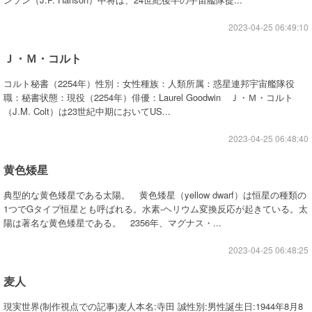
2023-04-25 06:49:10
Ｊ・Ｍ・コルト
コルト秘書（2254年）性別：女性種族：人類所属：惑星連邦宇宙艦隊役
職：秘書状態：現役（2254年）俳優：Laurel Goodwin Ｊ・Ｍ・コルト
（J.M. Colt）は23世紀中期においてUS...
2023-04-25 06:48:40
黄色矮星
典型的な黄色矮星である太陽。 黄色矮星（yellow dwarf）は恒星の種類の
1つでGタイプ恒星とも呼ばれる。水素-ヘリウム変換反応が起きている。太
陽は著名な黄色矮星である。 2356年、マグナス・...
2023-04-25 06:48:25
麦人
現実世界(制作視点での記事)麦人本名:寺田 誠性別:男性誕生日:1944年8月8