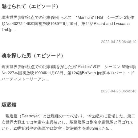
魅せられて（エピソード）
現実世界(制作視点での記事)魅せられて "Manhunt"TNG シーズン 2制作
順No.40272-145本国初放映1989年6月19日、第44話Picard and Lwaxana
Troi.jp...
2023-04-25 06:46:10
魂を探した男（エピソード）
現実世界(制作視点での記事)魂を探した男"Riddles"VOY シーズン 6制作順
No.227本国初放映1999年11月03日、第124話Ba'Neth.jpg脚本ロバート・ド
ハーティストーリーアン...
2023-04-25 06:45:40
駆逐艦
駆逐艦（Destroyer）とは艦種の一つであり、19世紀末に登場した。第二
次世界大戦までは魚雷を主兵装とし、駆逐艦隊は別名水雷戦隊と呼ばれて
いた。20世紀後半の海軍では対空・対潜能力を兼ね備えた5...