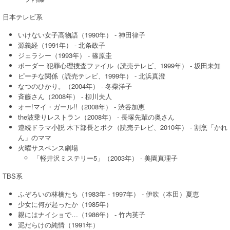
日本テレビ系
いけない女子高物語（1990年） - 神田律子
源義経（1991年） - 北条政子
ジェラシー（1993年） - 篠原圭
ボーダー 犯罪心理捜査ファイル（読売テレビ、1999年） - 坂田未知
ピーチな関係（読売テレビ、1999年） - 北浜真澄
なつのひかり。（2004年） - 冬柴洋子
斉藤さん（2008年） - 柳川夫人
オー!マイ・ガール!!（2008年） - 渋谷加恵
the波乗りレストラン（2008年） - 長塚先輩の奥さん
連続ドラマ小説 木下部長とボク（読売テレビ、2010年） - 割烹「かれ
ん」のママ
火曜サスペンス劇場
「軽井沢ミステリー5」（2003年） - 美園真理子
TBS系
ふぞろいの林檎たち（1983年 - 1997年） - 伊吹（本田）夏恵
少女に何が起ったか（1985年）
親にはナイショで…（1986年） - 竹内英子
泥だらけの純情（1991年）