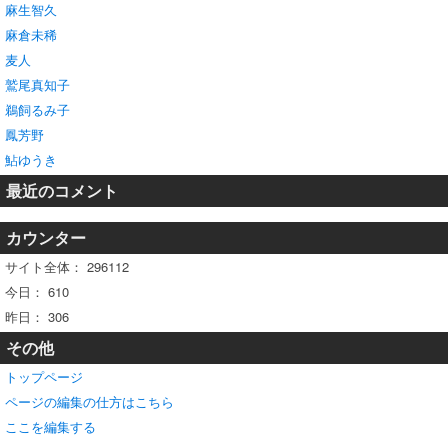
麻生智久
麻倉未稀
麦人
鷲尾真知子
鵜飼るみ子
鳳芳野
鮎ゆうき
最近のコメント
カウンター
サイト全体：
296112
今日：
610
昨日：
306
その他
トップページ
ページの編集の仕方はこちら
ここを編集する