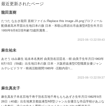
最近更新されたページ
龍田直樹
たつた なおき龍田 直樹ファイル:Replace this image JA.pngプロフィール
配偶者高木早苗出生地日本の旗 日本・和歌山県岩出市血液型A型生年月日
1950年9月8日現年齢72歳所属青...
2023-06-13 22:59:43
麻生祐未
あそう ゆみ麻生 祐未本名奥村 由美別名旧芸名：樹 由美子生年月日1963年
8月15日（59歳）出生地日本の旗 日本・大阪府血液型O型職業女優ジャン
ルテレビドラマ・映画活動期間1985年 -活動内容1...
2023-06-13 22:59:37
麻生真友子
麻生真友子本名百地千寿子別名百地千寿ももちあずさ生年月日1982年9月
26日（40歳）出生地東京都血液型AB型ジャンル女優主な作品学校があぶな
い名奉行・遠山の金さん重甲ビーファイターそれぞれの断崖表示...