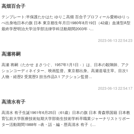
高畑百合子
テンプレート:半保護たかはた ゆりこ高畑 百合子プロフィール愛称ゆりっ
ぺ出身地日本の旗 日本 東京都生年月日1980年8月19日（42歳）血液型A型
最終学歴明治大学法学部法律学科活動期間2003年 -...
2023-06-13 22:54:23
高瀬将嗣
高瀬 将嗣（たかせ まさつぐ、1957年1月1日 - ）は、日本の殺陣師、アク
ションコーディネイター、映画監督。東京都出身。高瀬道場主宰。目次1
人物・経歴2 受賞歴3 担当作品3.1 アクション監督...
2023-06-13 22:54:17
高清水有子
高清水 有子生誕1961年6月25日（61歳）日本の旗 日本 青森県国籍 日本教
育弘前大学医療技術短期大学部衛生技術学科卒職業ジャーナリストリポー
ター活動期間1988年 –表・話・編・歴高清水 有子（...