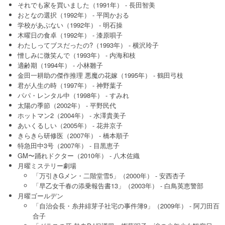
それでも家を買いました（1991年） - 長田智美
おとなの選択（1992年） - 平岡かおる
学校があぶない（1992年） - 明石操
木曜日の食卓（1992年） - 漆原唄子
わたしってブスだったの?（1993年） - 横沢玲子
憎しみに微笑んで（1993年） - 内海和枝
適齢期（1994年） - 小林雛子
金田一耕助の傑作推理 悪魔の花嫁（1995年） - 鶴田弓枝
君が人生の時（1997年） - 神野葉子
パパ・レンタル中（1998年） - すみれ
太陽の季節（2002年） - 平野民代
ホットマン2（2004年） - 水澤貴美子
あいくるしい（2005年） - 花井京子
きらきら研修医（2007年） - 橋本順子
特急田中3号（2007年） - 目黒恵子
GM〜踊れドクター（2010年） - 八木佐織
月曜ミステリー劇場
「万引きGメン・二階堂雪5」（2000年） - 安西杏子
「早乙女千春の添乗報告書13」（2003年） - 白鳥英恵警部
月曜ゴールデン
「自治会長・糸井緋芽子社宅の事件簿9」（2009年） - 阿刀田百
合子