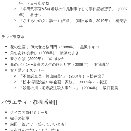
年） - 吉村あかね
「牟田刑事官VS終着駅の牛尾刑事そして事件記者冴子」（2007
年） - 谷せつ
「さすらいの女弁護士 山岸晶」（朝日放送、2010年） - 橘美紗
子
テレビ東京系
花の生涯 井伊大老と桜田門（1988年） - 黒沢トキコ
魚心あれば嫁心（1998年） - 後藤たまき
春さらば（2009年） - 富山聡子
命のバトン〜最高の人生の終わり方（2009年） - 有我真琴
女と愛とミステリー
「不倫調査員・片山由美1」（2001年） - 松井節子
「松本清張没後10年企画・家紋」（2002年） - 初江
「殺意の川～尼寺説法殺人事件～」（2004年） - 坂口聡美
バラエティ・教養番組[]
クイズ面白ゼミナール
徹子の部屋
森田一義アワー 笑っていいとも!
志村けんのだいじょうぶだぁ