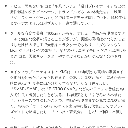
デビュー間もない頃には『平凡パンチ』『週刊プレイボーイ』などの
男性雑誌のグラビアページ、ドラマ『ふぞろいの林檎たち』、映画
『ジェラシー・ゲーム』などではヌード姿を披露している。1980年代
までヘアスタイルはボブカット一遍で通していた。
クールな容姿で長身（166cm）からか、デビュー当時から現在までク
ールで知的な役柄を演じることが多いが、実際の高橋はかなりおっと
りした性格の持ち主で天然キャラクターでもあり、『ダウンタウン
DX』や『メレンゲの気持ち』などのバラエティ番組へゲスト出演した
ときには、天然キャラクターやボケぶりなどがいかんなく発揮され
た。
メイクアップアーティストのIKKOは、1998年頃から高橋の専属メイ
ク担当を始めたことから現在まで、公私共に親交が深く、普段から一
緒に遊んだり食事に出かけたりするなど、かなり仲がよい。
『SMAP×SMAP』の「BISTRO SMAP」などのバラエティ番組にも2
人で仲良く出演したことがある。手塚理美とも『ふぞろいの林檎た
ち』シリーズで共演したことで、当時から現在まで公私共に親交が深
く、高橋が『ウチくる!?』のゲスト出演時に親友代表としてサプライ
ズゲストで登場したり、『いい旅・夢気分』にも2人で仲良く出演し
た。
高橋は当初『ふぞろいの林檎たち』シリーズへの出演予定はなかった