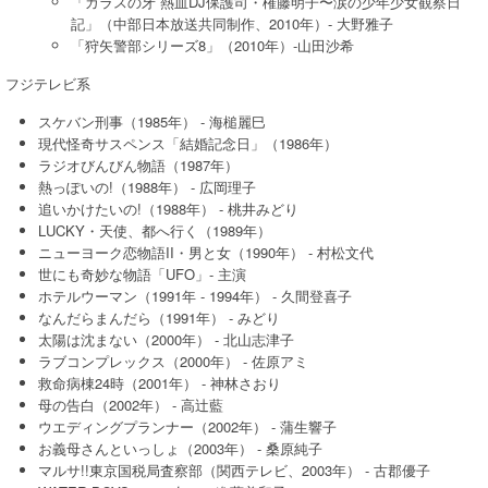
「ガラスの牙 熱血DJ保護司・権藤明子〜涙の少年少女観察日
記」（中部日本放送共同制作、2010年）- 大野雅子
「狩矢警部シリーズ8」（2010年）-山田沙希
フジテレビ系
スケバン刑事（1985年） - 海槌麗巳
現代怪奇サスペンス「結婚記念日」（1986年）
ラジオびんびん物語（1987年）
熱っぽいの!（1988年） - 広岡理子
追いかけたいの!（1988年） - 桃井みどり
LUCKY・天使、都へ行く（1989年）
ニューヨーク恋物語II・男と女（1990年） - 村松文代
世にも奇妙な物語「UFO」- 主演
ホテルウーマン（1991年 - 1994年） - 久間登喜子
なんだらまんだら（1991年） - みどり
太陽は沈まない（2000年） - 北山志津子
ラブコンプレックス（2000年） - 佐原アミ
救命病棟24時（2001年） - 神林さおり
母の告白（2002年） - 高辻藍
ウエディングプランナー（2002年） - 蒲生響子
お義母さんといっしょ（2003年） - 桑原純子
マルサ!!東京国税局査察部（関西テレビ、2003年） - 古郡優子