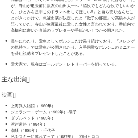
が、寺山が逝去前に親友の山田太一へ『脇役でもどんな役でもいいか
ら、ひとみを是非このドラマへ出してほしい!!』と自ら売り込んだこ
とがきっかけで、急遽出演が決定したと『徹子の部屋』で高橋本人が
語っていた。寺山が生涯最後に愛した女性と言われており、番組内で
高橋宛に書いた直筆のラブレターや手紙がいくつか公開された。
長年にわたり、愛車としてポルシェだけ乗り続けており、『メレンゲ
の気持ち』では愛車が公開されたり、入手困難なポルシェのミニカー
を番組視聴者プレゼントしたことがある。
愛犬家で、現在はゴールデン・レトリーバーを飼っている。
主な出演[]
映画[]
上海異人娼館（1980年）
ジェラシー・ゲーム（1982年）-陽子
ダブルベッド（1983年）
湾岸道路（1984年）
潮騒（1985年） - 千代子
私をスキーに連れてって（1987年） - 羽田ヒロコ