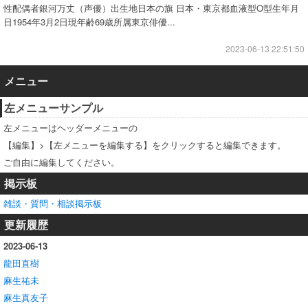
性配偶者銀河万丈（声優）出生地日本の旗 日本・東京都血液型O型生年月
日1954年3月2日現年齢69歳所属東京俳優...
2023-06-13 22:51:50
メニュー
左メニューサンプル
左メニューはヘッダーメニューの
【編集】>【左メニューを編集する】をクリックすると編集できます。
ご自由に編集してください。
掲示板
雑談・質問・相談掲示板
更新履歴
2023-06-13
龍田直樹
麻生祐未
麻生真友子