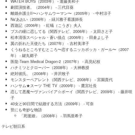
WATER BOYS（2003年） - 進藤美和子
劇団演技者。（2004年） - 三代目葵
離婚弁護士II〜ハンサムウーマン〜（2005年） - 中村涼子
Ns'あおい（2006年） - 緑川雅子看護師長
西遊記（2006年） - 紅蟻（こうぎ）夫人
ブスの瞳に恋してる（関西テレビ、2006年） - 太田さと子
松本清張スペシャル・蒼い描点（2006年） - 田倉よし子
翼の折れた天使たち（2007年） - 吉村美津子
くうねるところすむところ〜恋するニッカボッカ・ガール〜（2007
年） - 鍵丸郷子
医龍-Team Medical Dragon-2（2007年） - 高見紀枝
ハチミツとクローバー（2008年） - 大神教授
絶対彼氏。（2008年） - 井沢牧子
モンスターペアレント（関西テレビ、2008年） - 宮園貴代
ハンサム★スーツ THE TV（2009年） - 鷹宮社長
恋して悪魔〜ヴァンパイア☆ボーイ（関西テレビ、2009年） - 藤井咲
子
40女と90日間で結婚する方法（2009年） - 可奈
世にも奇妙な物語
「死後婚」（2008年） - 羽馬亜希子
テレビ朝日系