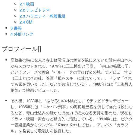
2.1 映画
2.2 テレビドラマ
2.3 バラエティ・教養番組
2.4 CM
3 書籍
4 外部リンク
プロフィール[]
高校生の時に友人と寺山修司演出の舞台を観に来ていた所を寺山本人
からスカウトされる。1979年に三上博史と同様、『寺山の秘蔵っ子』
というフレーズで舞台『バルトークの青ひげ公の城』でデビューする
（三上とはその後、映画『私をスキーに連れてって』、ドラマ『それ
でも家を買いました』などで共演している）。1980年には『上海異人
娼館』で映画デビューした。
その後、1983年に『ふぞろいの林檎たち』でテレビドラマデビュー
し、1985年には『スケバン刑事』の海槌麗巳役を演じて当たり役にな
るなど、寺山仕込みの確かな演技力で絶大なる支持を集めた。現在も
ドラマ・映画・舞台など精力的に活動している。1991年には、ビクタ
ー音楽産業からシングル『X'mas Kissしてね』、アルバム『カラフ
ル』を発表して歌唱力を披露した。