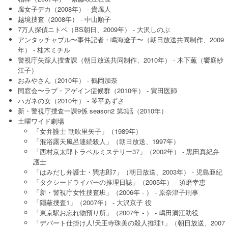
腐女子デカ（2008年） - 貴腐人
越境捜査（2008年） - 中山順子
7万人探偵ニトベ（BS朝日、2009年） - 大沢しのぶ
アンタッチャブル〜事件記者・鳴海遼子〜（朝日放送共同制作、2009
年） - 桂木ミチル
警視庁失踪人捜査課（朝日放送共同制作、2010年） - 木下薫（饗庭紗
江子）
おみやさん（2010年） - 鶴岡加奈
同窓会〜ラブ・アゲイン症候群（2010年） - 寅田医師
ハガネの女（2010年） - 琴平あずさ
新・警視庁捜査一課9係 season2 第3話（2010年）
土曜ワイド劇場
「女弁護士 朝吹里矢子」（1989年）
「混浴露天風呂連続殺人」（朝日放送、1997年）
「西村京太郎トラベルミステリー37」（2002年） - 黒田真紀弁
護士
「はみだし弁護士・巽志郎7」（朝日放送、2003年） - 児島亜紀
「タクシードライバーの推理日誌」（2005年） - 須磨幸恵
「新・警視庁女性捜査班」（2006年 - ） - 原奈津子刑事
「隠蔽捜査1」（2007年） - 大沢京子 役
「東京駅お忘れ物預り所」（2007年 - ） - 嶋田満江助役
「デパート仕掛け人!天王寺珠美の殺人推理1」（朝日放送、2007