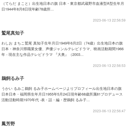
（てらだ まこと）出生地日本の旗 日本・東京都武蔵野市血液型A型生年月
日1944年8月8日現年齢78歳所...
2023-06-13 22:56:59
鷲尾真知子
わしお まちこ鷲尾 真知子生年月日1949年6月2日（74歳）出生地日本の旗
日本・神奈川県職業女優、声優ジャンルテレビドラマ、映画活動期間1966
年 - 現在主な作品テレビドラマ 『大奥』（2003...
2023-06-13 22:56:53
鵜飼るみ子
うかい るみこ鵜飼 るみ子ホームページよりプロフィール出生地日本の旗
日本日本・福岡県生年月日1955年5月24日現年齢68歳所属81プロデュース
活動活動時期1970年代 -表・話・編・歴鵜飼 るみ子...
2023-06-13 22:56:47
鳳芳野