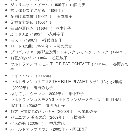
ジュリエット・ゲーム（1989年）-山口明美
君は僕をスキになる（1989年）
夜逃げ屋本舗（1992年） - 玉本豊子
元禄女太陽伝（1993年）
毎日が夏休み （1994年）-草本紅子
ふうせん2（1995年）-永井令子
モスラ（1996年）-後藤真紀子
ロード (楽曲)（1996年） - 司の元妻
プロゴルファー織部金次郎4 シャンク シャンク シャンク（1997年）
お墓がない!（1998年）-松江敏子
ウルトラマンコスモス THE FIRST CONTACT（2001年） - 春野みち
子
アイアムワン（2002年）
ウルトラマンコスモス2 THE BLUE PLANET ムサシ(13才)少年編
（2002年） - 春野みち子
ぷりてぃ・ウーマン（2003年） - 畑中邦子
ウルトラマンコスモスVSウルトラマンジャスティス THE FINAL
BATTLE（2003年）-春野みち子
17才 〜旅立ちのふたり〜（2003年） - 和泉真奈美
ジェニファ 涙石の恋（2003年） - 時松清子
七人の弔（2005年） - 中尾君代
ホールドアップダウン（2005年） - 園田清子