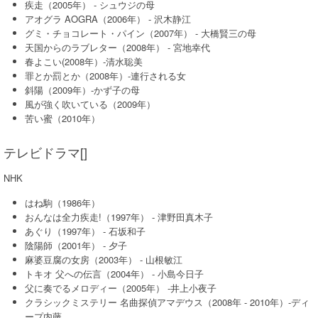
疾走（2005年） - シュウジの母
アオグラ AOGRA（2006年） - 沢木静江
グミ・チョコレート・パイン（2007年） - 大橋賢三の母
天国からのラブレター（2008年） - 宮地幸代
春よこい(2008年）-清水聡美
罪とか罰とか（2008年）-連行される女
斜陽（2009年）-かず子の母
風が強く吹いている（2009年）
苦い蜜（2010年）
テレビドラマ[]
NHK
はね駒（1986年）
おんなは全力疾走!（1997年） - 津野田真木子
あぐり（1997年） - 石坂和子
陰陽師（2001年） - 夕子
麻婆豆腐の女房（2003年） - 山根敏江
トキオ 父への伝言（2004年） - 小島今日子
父に奏でるメロディー（2005年） -井上小夜子
クラシックミステリー 名曲探偵アマデウス（2008年 - 2010年）-ディ
ープ内藤