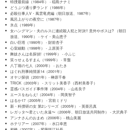
特捜最前線（1984年） - 稲島ナナミ
どうぶつ通り夢ランド（1986年）
必殺仕事人V・風雲竜虎編（朝日放送、1987年）
風呂上がりの夜空に（1987年）
氷点（1989年）
女ハングマン・夫のルスに連続殺人犯と対決!! 意外やボスは? （朝日
放送、1990年） - ケイ・美山恵子
白い巨塔（1990年） - 財前杏子
心室細動（1998年） - 上原英子
舞妓さんは名探偵!（1999年） - 小ふじ
笑ゥせぇるすまん（1999年） - 常盤
八丁堀の七人（2000年） - おたき
はぐれ刑事純情派14（2001年）
オヤジ探偵（2001年）- 榊原千春
TRICK（2003年） - スリット美香子（西村美香子）
霊感バスガイド事件簿（2004年） - 山名良子
エースをねらえ!（2004年） - 岡美智子
はるか17（2005年） - 宮前ミドリ
新・科捜研の女 第2シリーズ（2005年） - 英亜呂真
レガッタ〜君といた永遠〜（2006年、朝日放送共同制作） - 大沢典子
アンナさんのおまめ（2006年）- 桃山美麗
ホテリアー（2007年） - 水口幸恵
相棒（2007年） - 紫藤咲江社長