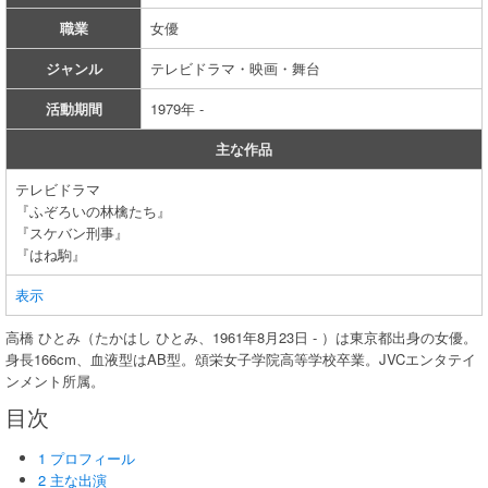
職業
女優
ジャンル
テレビドラマ・映画・舞台
活動期間
1979年 -
主な作品
テレビドラマ
『ふぞろいの林檎たち』
『スケバン刑事』
『はね駒』
表示
高橋 ひとみ（たかはし ひとみ、1961年8月23日 - ）は東京都出身の女優。
身長166cm、血液型はAB型。頌栄女子学院高等学校卒業。JVCエンタテイ
ンメント所属。
目次
1 プロフィール
2 主な出演