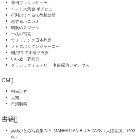
週刊ブックレビュー
ペット大集合!ポチたま
行列のできる法律相談所
恋するハニカミ!
鶴瓶のスジナシ!
一枚の写真
ウォッチング日本列島
メトロポリタンジャーニー
朝だ!生です旅サラダ
いい旅・夢気分
クラシックミステリー 名曲探偵アマデウス
CM[]
明光証券
大関
日清製粉
書籍[]
高橋ひとみ写真集 N.Y. MANHATTAN BLUE DAYS（大陸書房、1992
年）