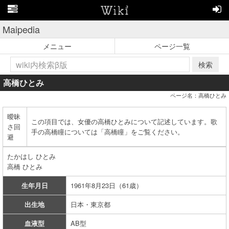
Maipedia
メニュー
ページ一覧
検索
高橋ひとみ
ページ名：高橋ひとみ
曖昧
この項目では、女優の高橋ひとみについて記述しています。歌
さ回
手の高橋瞳については「高橋瞳」をご覧ください。
避
たかはし ひとみ
高橋 ひとみ
生年月日
1961年8月23日（61歳）
出生地
日本・東京都
血液型
AB型