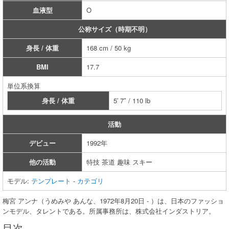
血液型
O
公称サイズ（時期不明）
身長 / 体重
168 cm / 50 kg
BMI
17.7
単位系換算
身長 / 体重
5′ 7″ / 110 lb
活動
デビュー
1992年
他の活動
特技 茶道 趣味 スキー
モデル:
テンプレート
-
カテゴリ
梅宮 アンナ（うめみや あんな、1972年8月20日 - ）は、日本のファッショ
ンモデル、タレントである。所属事務所は、株式会社インダストリア。
目次