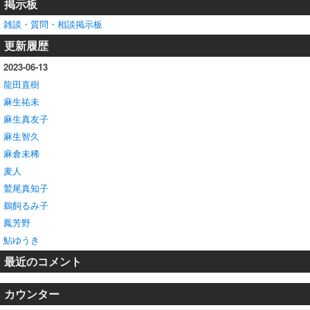
掲示板
雑談・質問・相談掲示板
更新履歴
2023-06-13
龍田直樹
麻生祐未
麻生真友子
麻生智久
麻倉未稀
麦人
鷲尾真知子
鵜飼るみ子
鳳芳野
鮎ゆうき
最近のコメント
カウンター