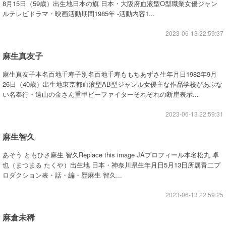
8月15日（59歳）出生地日本の旗 日本・大阪府血液型O型職業女優ジャン
ルテレビドラマ・映画活動期間1985年 -活動内容1...
2023-06-13 22:59:37
麻生真友子
麻生真友子本名百地千寿子別名百地千寿ももちあずさ生年月日1982年9月
26日（40歳）出生地東京都血液型AB型ジャンル女優主な作品学校があぶな
い名奉行・遠山の金さん重甲ビーファイターそれぞれの断崖表示...
2023-06-13 22:59:31
麻生智久
あそう ともひさ麻生 智久Replace this image JAプロフィール本名松丸 卓
也（まつまる たくや）出生地 日本・神奈川県生年月日5月13日所属青二プ
ロダクション表・話・編・歴麻生 智久...
2023-06-13 22:59:25
麻倉未稀