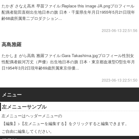
たかぎ さなえ高木 早苗ファイル:Replace this image JA.pngプロフィール
配偶者龍田直樹出生地日本の旗 日本・千葉県生年月日1955年5月21日現年
齢68歳所属青二プロダクション...
2023-06-13 22:51:56
高島雅羅
たかしま がら高島 雅羅ファイル:Gara Takashima.jpgプロフィール性別女
性配偶者銀河万丈（声優）出生地日本の旗 日本・東京都血液型O型生年月
日1954年3月2日現年齢69歳所属東京俳優...
2023-06-13 22:51:50
メニュー
左メニューサンプル
左メニューはヘッダーメニューの
【編集】>【左メニューを編集する】をクリックすると編集できます。
ご自由に編集してください。