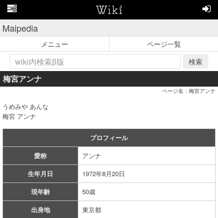
Maipedia
メニュー
ページ一覧
検索
梅宮アンナ
ページ名：梅宮アンナ
うめみや あんな
梅宮 アンナ
プロフィール
愛称
アンナ
生年月日
1972年8月20日
現年齢
50歳
出身地
東京都