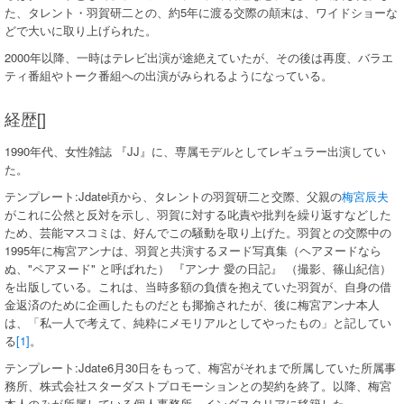
た、タレント・羽賀研二との、約5年に渡る交際の顛末は、ワイドショーな
どで大いに取り上げられた。
2000年以降、一時はテレビ出演が途絶えていたが、その後は再度、バラエ
ティ番組やトーク番組への出演がみられるようになっている。
経歴[]
1990年代、女性雑誌 『JJ』に、専属モデルとしてレギュラー出演してい
た。
テンプレート:Jdate頃から、タレントの羽賀研二と交際、父親の
梅宮辰夫
がこれに公然と反対を示し、羽賀に対する叱責や批判を繰り返すなどした
ため、芸能マスコミは、好んでこの騒動を取り上げた。羽賀との交際中の
1995年に梅宮アンナは、羽賀と共演するヌード写真集（ヘアヌードなら
ぬ、"ペアヌード" と呼ばれた） 『アンナ 愛の日記』 （撮影、篠山紀信）
を出版している。これは、当時多額の負債を抱えていた羽賀が、自身の借
金返済のために企画したものだとも揶揄されたが、後に梅宮アンナ本人
は、「私一人で考えて、純粋にメモリアルとしてやったもの」と記してい
る
[1]
。
テンプレート:Jdate6月30日をもって、梅宮がそれまで所属していた所属事
務所、株式会社スターダストプロモーションとの契約を終了。以降、梅宮
本人のみが所属している個人事務所、インダスタリアに移籍した。