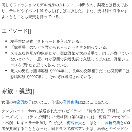
同じくファッションモデル出身のタレント、神田うの、梨花とは親友であ
り、テレビやイベント等でもしばしば共演した。また、漫才師の海原やす
よ・ともことも親交を持っている。
エピソード[]
左手首に刺青（タトゥー）を入れている。
「髭男爵」のひぐち君からもらったうさぎを飼っている。
スリムな体形が印象的だが、実は野菜が大の苦手で、肉しか食べてい
ないという。一度それが原因で栄養失調で入院して以来は、野菜ジュ
ースを"薬"だと思って飲んでいる。
元夫の男性は賭博容疑で2004年に、長年の交際相手だった羽賀研二は
恐喝容疑で2007年に、それぞれ逮捕されている。
家族・親族[]
女優の
梅宮万紗子
はいとこ、俳優の
高橋克典
ははとこに当たる。
テンプレート:Jdateに放送されたテレビドラマ、『特命係長・只野仁 （3rd
シーズン）』 （テレビ朝日）の最終回（第31話）には、梅宮アンナがゲス
ト出演、レギュラー出演していた父、
梅宮辰夫
と、はとこ、
高橋克典
との3
者が共演することとなった。同ドラマで梅宮アンナは、高橋とのベッドシ