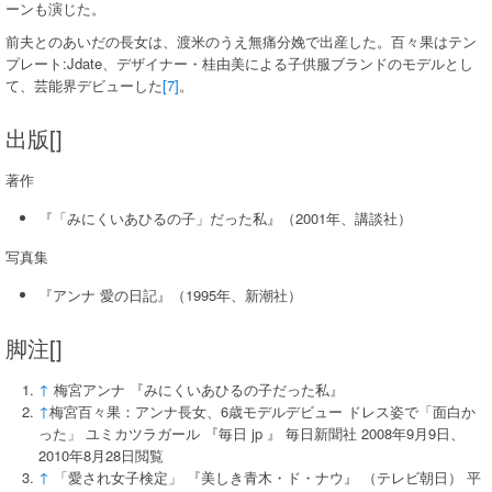
ーンも演じた。
前夫とのあいだの長女は、渡米のうえ無痛分娩で出産した。百々果はテン
プレート:Jdate、デザイナー・桂由美による子供服ブランドのモデルとし
て、芸能界デビューした
[7]
。
出版[]
著作
『「みにくいあひるの子」だった私』（2001年、講談社）
写真集
『アンナ 愛の日記』（1995年、新潮社）
脚注[]
↑
梅宮アンナ 『みにくいあひるの子だった私』
↑
梅宮百々果：アンナ長女、6歳モデルデビュー ドレス姿で「面白か
った」 ユミカツラガール 『毎日 jp 』 毎日新聞社 2008年9月9日、
2010年8月28日閲覧
↑
「愛され女子検定」 『美しき青木・ド・ナウ』 （テレビ朝日） 平