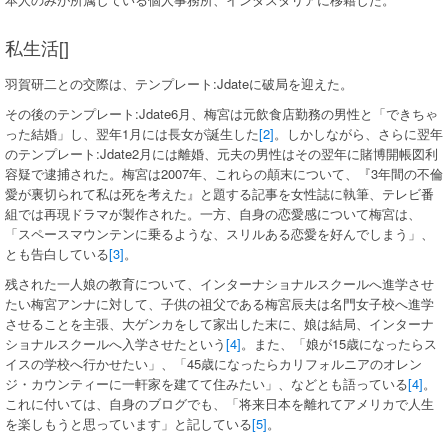
私生活[]
羽賀研二との交際は、テンプレート:Jdateに破局を迎えた。
その後のテンプレート:Jdate6月、梅宮は元飲食店勤務の男性と「できちゃ
った結婚」し、翌年1月には長女が誕生した
[2]
。しかしながら、さらに翌年
のテンプレート:Jdate2月には離婚、元夫の男性はその翌年に賭博開帳図利
容疑で逮捕された。梅宮は2007年、これらの顛末について、『3年間の不倫
愛が裏切られて私は死を考えた』と題する記事を女性誌に執筆、テレビ番
組では再現ドラマが製作された。一方、自身の恋愛感について梅宮は、
「スペースマウンテンに乗るような、スリルある恋愛を好んでしまう」、
とも告白している
[3]
。
残された一人娘の教育について、インターナショナルスクールへ進学させ
たい梅宮アンナに対して、子供の祖父である梅宮辰夫は名門女子校へ進学
させることを主張、大ゲンカをして家出した末に、娘は結局、インターナ
ショナルスクールへ入学させたという
[4]
。また、「娘が15歳になったらス
イスの学校へ行かせたい」、「45歳になったらカリフォルニアのオレン
ジ・カウンティーに一軒家を建てて住みたい」、などとも語っている
[4]
。
これに付いては、自身のブログでも、「将来日本を離れてアメリカで人生
を楽しもうと思っています」と記している
[5]
。