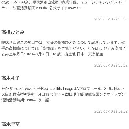
の旗 日本・神奈川県横浜市血液型O職業俳優、ミュージシャンジャンルド
ラマ、映画活動期間1980年 -公式サイトwww.ka...
2023-06-13 22:53:58
高橋ひとみ
曖昧さ回避この項目では、女優の高橋ひとみについて記述しています。歌
手の高橋瞳については「高橋瞳」をご覧ください。たかはし ひとみ高橋 ひ
とみ生年月日1961年8月23日（61歳）出生地 日本・東京都血...
2023-06-13 22:53:52
高木礼子
たかぎ れいこ高木 礼子Replace this image JAプロフィール出生地 日本・
大阪府血液型A型生年月日1973年11月26日現年齢49歳所属シグマ・セブン
活動活動時期1998年 -表・話...
2023-06-13 22:52:02
高木早苗