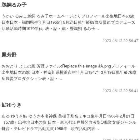
鵜飼るみ子
うかい るみこ鵜飼 るみ子ホームページよりプロフィール出生地日本の旗
日本日本・福岡県生年月日1955年5月24日現年齢68歳所属81プロデュース
活動活動時期1970年代 -表・話・編・歴鵜飼 るみ子...
2023-06-13 22:56:47
鳳芳野
おおとり よしの鳳 芳野ファイル:Replace this image JA.pngプロフィール
出生地日本の旗 日本・神奈川県横浜市生年月日1947年3月19日現年齢76歳
所属賢プロダクション表・話・...
2023-06-13 22:56:41
鮎ゆうき
あゆ ゆうき鮎 ゆうき本名神保 美樹子別名ミキコ生年月日1966年2月21日
（57歳）出生地日本の旗 日本・東京都江戸川区血液型O職業女優ジャンル
舞台・テレビドラマ活動期間1985年 - 現在活動内容...