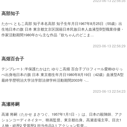
2023-06-13 22:56:35
高部知子
たかべ ともこ高部 知子本名高部 知子生年月日1967年8月25日（55歳）出
生地日本の旗 日本 東京都文京区国籍日本民族日本人血液型B型職業俳優・
作家活動期間1980年から主な作品『欽ちゃんのどこま...
2023-06-13 22:56:29
高畑百合子
テンプレート:半保護たかはた ゆりこ高畑 百合子プロフィール愛称ゆりっ
ぺ出身地日本の旗 日本 東京都生年月日1980年8月19日（42歳）血液型A型
最終学歴明治大学法学部法律学科活動期間2003年 -...
2023-06-13 22:54:23
高瀬将嗣
高瀬 将嗣（たかせ まさつぐ、1957年1月1日 - ）は、日本の殺陣師、アク
ションコーディネイター、映画監督。東京都出身。高瀬道場主宰。目次1
人物・経歴2 受賞歴3 担当作品3.1 アクション監督...