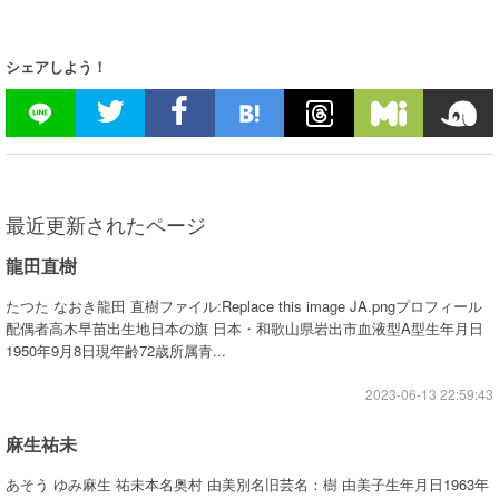
シェアしよう！
最近更新されたページ
龍田直樹
たつた なおき龍田 直樹ファイル:Replace this image JA.pngプロフィール
配偶者高木早苗出生地日本の旗 日本・和歌山県岩出市血液型A型生年月日
1950年9月8日現年齢72歳所属青...
2023-06-13 22:59:43
麻生祐未
あそう ゆみ麻生 祐未本名奥村 由美別名旧芸名：樹 由美子生年月日1963年