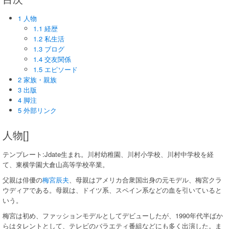
1 人物
1.1 経歴
1.2 私生活
1.3 ブログ
1.4 交友関係
1.5 エピソード
2 家族・親族
3 出版
4 脚注
5 外部リンク
人物[]
テンプレート:Jdate生まれ。川村幼稚園、川村小学校、川村中学校を経
て、東横学園大倉山高等学校卒業。
父親は俳優の
梅宮辰夫
、母親はアメリカ合衆国出身の元モデル、梅宮クラ
ウディアである。母親は、ドイツ系、スペイン系などの血を引いていると
いう。
梅宮は初め、ファッションモデルとしてデビューしたが、1990年代半ばか
らはタレントとして、テレビのバラエティ番組などにも多く出演した。ま