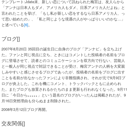
テンプレート:Jdate末、新しい恋について訊ねられた梅宮は、友人らから
「アンナは日本人もダメ、アメリカ人もダメ、日系アメリカ人だよね」と
言われたことを挙げ、「もし私が新しい恋をするなら日系アメリカ人、っ
て思い始めたの」、「私と同じような境遇の人がやっぱりいいのかな…」
と述べている
[6]
。
ブログ[]
2007年8月20日 35回目の誕生日に自身のブログ「アンナビ」を立ち上げ
た。ファンと同じ視点に立ち、ときにはコメントした投稿者の名前をブロ
グに登場させて、読者とのコミュニケーションを双方向で行ない、芸能人
と一般人が同じ視点で対話できることが受け、梅宮アンナの人柄を大変親
しみやすいと感じさせるブログであったが、投稿者の名前をブログに出す
ことを名前が出なかったファンにより非難指摘され、それが元で9月9日ブ
ログが炎上した。これを機にコメント、トラックバックともに止められ
た。またブログも放置されるかたちのまま更新も行われなくなった。9月11
日に「今日から｡｡｡｡｡」という題名のブログがいったんは掲載されたが、9
月16日突然理由も分らぬまま削除された。
2008年3月12日ブログ再開。
交友関係[]