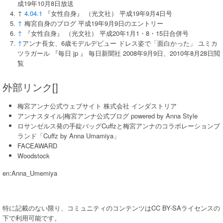
成19年10月8日放送
↑
4.0
4.1
『女性自身』 （光文社） 平成19年9月4日号
↑
梅宮自身のブログ 平成19年9月9日のエントリー
↑
『女性自身』 （光文社） 平成20年1月1・8・15日合併号
↑
アンナ長女、6歳モデルデビュー ドレス姿で「面白かった」 ユミカ
ツラガール 『毎日 jp 』 毎日新聞社 2008年9月9日、2010年8月28日閲
覧
外部リンク[]
梅宮アンナ公式ウェブサイト 株式会社 インダストリア
アンナスタイル|梅宮アンナ公式ブログ powered by Anna Style
ロサンゼルス発の手錠バッグCuffzと梅宮アンナのコラボレーションブ
ランド「Cuffz by Anna Umamiya」
FACEAWARD
Woodstock
en:Anna_Umemiya
特に記載のない限り、コミュニティのコンテンツはCC BY-SAライセンスの
下で利用可能です。