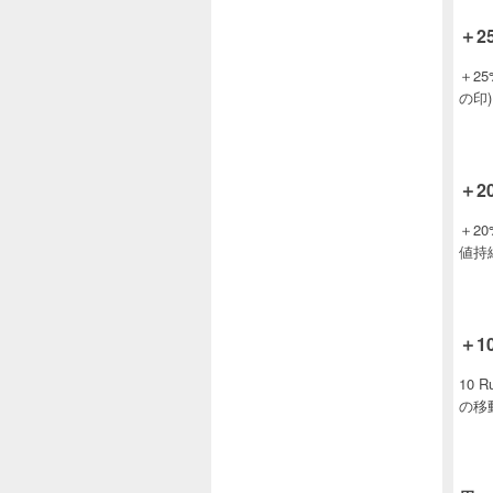
＋25
＋25%
の印).
＋20
＋20
値持続
＋10
10 
の移動