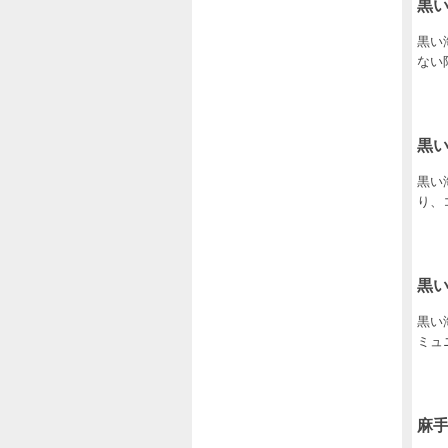
黒
黒い海
ない
黒
黒い海
り、
黒
黒い海
ミュニ
麻