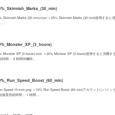
%_Skirmish_Marks_(30_min)
 Skirmish Marks (30 min)-icon ＋25% Skirmish Marks (30 min)使
..
%_Monster_XP_(3_hours)
% Monster XP (3 hours)-icon ＋20% Monster XP (3 hours)
時間： 3 時間待機時...
%_Run_Speed_Boost_(60_min)
Run Speed 1h-icon.png ＋10% Run Speed Boost (60 min)ア
速度持続時間： 1 時間...