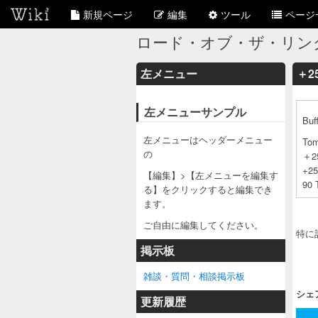
新規ページ
編集
ツール
ページ
ロード・オブ・ザ・リング
左メニュー
＋25
左メニューサンプル
Buf
左メニューはヘッダーメニュー
Tom
の
＋25
+2
【編集】>【左メニューを編集す
90 
る】をクリックすると編集でき
ます。
ご自由に編集してください。
特に
掲示板
雑談・質問・相談掲示板
シェ
更新履歴