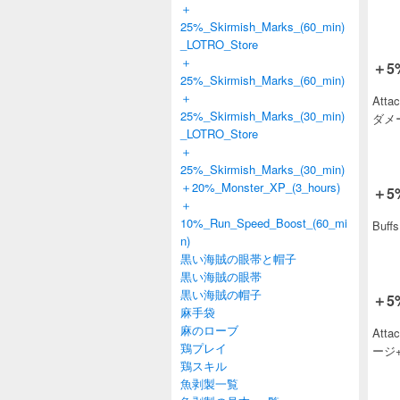
＋
25%_Skirmish_Marks_(60_min)
_LOTRO_Store
＋
＋5%
25%_Skirmish_Marks_(60_min)
＋
Att
25%_Skirmish_Marks_(30_min)
ダメー
_LOTRO_Store
＋
25%_Skirmish_Marks_(30_min)
＋20%_Monster_XP_(3_hours)
＋5%
＋
10%_Run_Speed_Boost_(60_mi
Buff
n)
黒い海賊の眼帯と帽子
黒い海賊の眼帯
黒い海賊の帽子
＋5%
麻手袋
麻のローブ
Att
鶏プレイ
ージ+
鶏スキル
魚剥製一覧