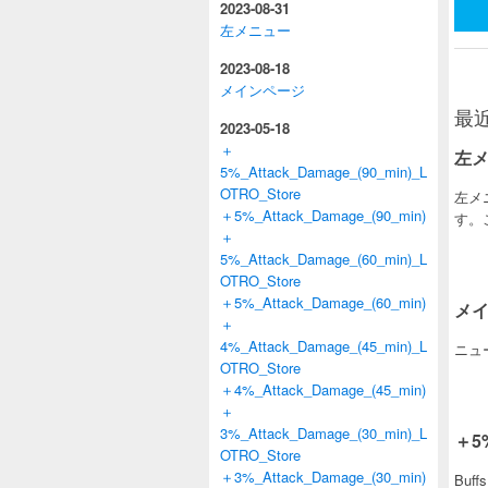
2023-08-31
左メニュー
2023-08-18
メインページ
最
2023-05-18
＋
左
5%_Attack_Damage_(90_min)_L
OTRO_Store
左メ
＋5%_Attack_Damage_(90_min)
す。
＋
5%_Attack_Damage_(60_min)_L
OTRO_Store
＋5%_Attack_Damage_(60_min)
メ
＋
4%_Attack_Damage_(45_min)_L
ニュー
OTRO_Store
＋4%_Attack_Damage_(45_min)
＋
3%_Attack_Damage_(30_min)_L
＋5%
OTRO_Store
＋3%_Attack_Damage_(30_min)
Buff