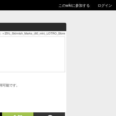
このwikiに参加する
ログイン
5%_Skirmish_Marks_(60_min)_LOTRO_Store
利用可能です。