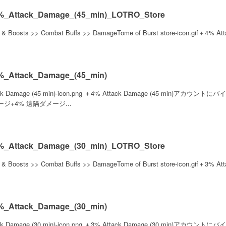
_Attack_Damage_(45_min)_LOTRO_Store
s & Boosts >> Combat Buffs >> DamageTome of Burst store-icon.gif＋4% A
_Attack_Damage_(45_min)
ack Damage (45 min)-icon.png ＋4% Attack Damage (45 min
ジ+4% 遠隔ダメージ...
_Attack_Damage_(30_min)_LOTRO_Store
s & Boosts >> Combat Buffs >> DamageTome of Burst store-icon.gif＋3% A
_Attack_Damage_(30_min)
ack Damage (30 min)-icon.png ＋3% Attack Damage (30 min