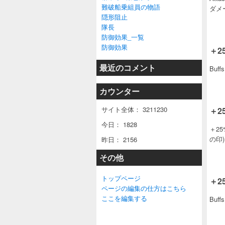
難破船乗組員の物語
ダメー
隠形阻止
隊長
防御効果_一覧
防御効果
＋25
最近のコメント
Buff
カウンター
サイト全体：
3211230
＋25
今日：
1828
＋25%
の印).
昨日：
2156
その他
トップページ
＋25
ページの編集の仕方はこちら
ここを編集する
Buff