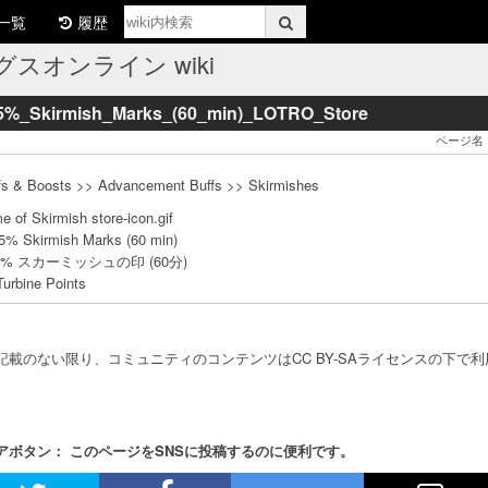
一覧
履歴
スオンライン wiki
%_Skirmish_Marks_(60_min)_LOTRO_Store
ページ名：＋2
fs & Boosts >> Advancement Buffs >> Skirmishes
e of Skirmish store-icon.gif
% Skirmish Marks (60 min)
5% スカーミッシュの印 (60分)
Turbine Points
記載のない限り、コミュニティのコンテンツはCC BY-SAライセンスの下で
アボタン： このページをSNSに投稿するのに便利です。