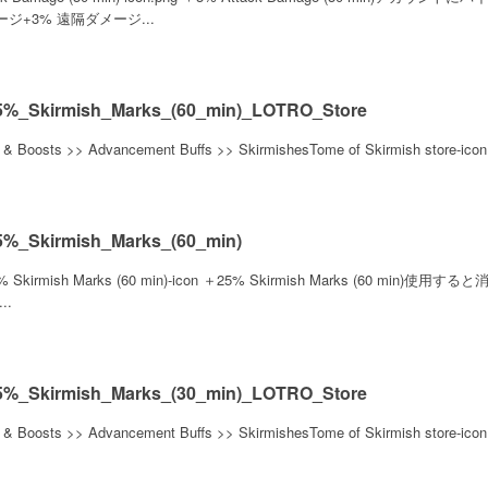
ジ+3% 遠隔ダメージ...
%_Skirmish_Marks_(60_min)_LOTRO_Store
s & Boosts >> Advancement Buffs >> SkirmishesTome of Skirmish store-icon
%_Skirmish_Marks_(60_min)
 Skirmish Marks (60 min)-icon ＋25% Skirmish Marks (60 min)使
..
%_Skirmish_Marks_(30_min)_LOTRO_Store
s & Boosts >> Advancement Buffs >> SkirmishesTome of Skirmish store-icon