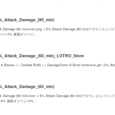
_Attack_Damage_(90_min)
ack Damage (90 min)-icon.png ＋5% Attack Damage (90 min
ジ+5% 遠隔ダメージ...
_Attack_Damage_(60_min)_LOTRO_Store
s & Boosts >> Combat Buffs >> DamageTome of Burst store-icon.gif＋5% A
_Attack_Damage_(60_min)
ack Damage (60 min)-icon ＋5% Attack Damage (60 min)ア
5% 遠隔ダメージ+5% ...