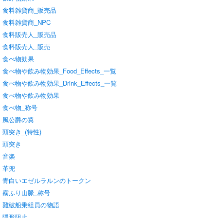
食料雑貨商_販売品
食料雑貨商_NPC
食料販売人_販売品
食料販売人_販売
食べ物効果
食べ物や飲み物効果_Food_Effects_一覧
食べ物や飲み物効果_Drink_Effects_一覧
食べ物や飲み物効果
食べ物_称号
風公爵の翼
頭突き_(特性)
頭突き
音楽
革兜
青白いエゼルラルンのトークン
霧ふり山脈_称号
難破船乗組員の物語
隠形阻止