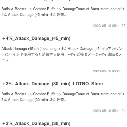
Buffs & Boosts >> Combat Buffs >> DamageTome of Burst store-icon.gif＋
4% Attack Damage (45 min)+4% 攻撃...
2023-05-18 05:41:37
＋4%_Attack_Damage_(45_min)
Attack Damage (45 min)-icon.png ＋4% Attack Damage (45 min)アカウン
トにバインド使用すると消費する使用：+4% 近接ダメージ+4% 遠隔ダメ
ージ...
2023-05-18 05:41:30
＋3%_Attack_Damage_(30_min)_LOTRO_Store
Buffs & Boosts >> Combat Buffs >> DamageTome of Burst store-icon.gif＋
3% Attack Damage (30 min)+3% 攻撃...
2023-05-18 05:41:24
＋3%_Attack_Damage_(30_min)