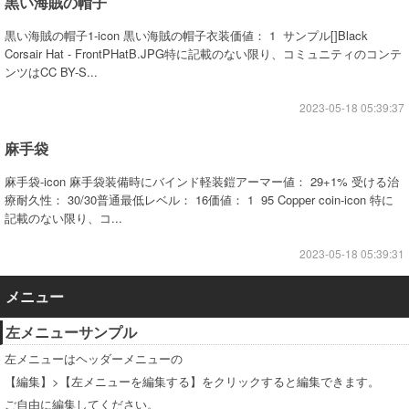
黒い海賊の帽子
黒い海賊の帽子1-icon 黒い海賊の帽子衣装価値： 1 サンプル[]Black
Corsair Hat - FrontPHatB.JPG特に記載のない限り、コミュニティのコンテ
ンツはCC BY-S...
2023-05-18 05:39:37
麻手袋
麻手袋-icon 麻手袋装備時にバインド軽装鎧アーマー値： 29+1% 受ける治
療耐久性： 30/30普通最低レベル： 16価値： 1 95 Copper coin-icon 特に
記載のない限り、コ...
2023-05-18 05:39:31
メニュー
左メニューサンプル
左メニューはヘッダーメニューの
【編集】>【左メニューを編集する】をクリックすると編集できます。
ご自由に編集してください。