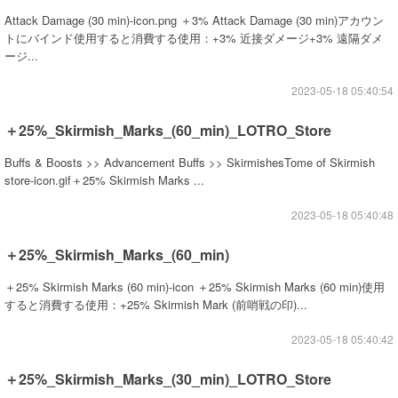
Attack Damage (30 min)-icon.png ＋3% Attack Damage (30 min)アカウン
トにバインド使用すると消費する使用：+3% 近接ダメージ+3% 遠隔ダメ
ージ...
2023-05-18 05:40:54
＋25%_Skirmish_Marks_(60_min)_LOTRO_Store
Buffs & Boosts >> Advancement Buffs >> SkirmishesTome of Skirmish
store-icon.gif＋25% Skirmish Marks ...
2023-05-18 05:40:48
＋25%_Skirmish_Marks_(60_min)
＋25% Skirmish Marks (60 min)-icon ＋25% Skirmish Marks (60 min)使用
すると消費する使用：+25% Skirmish Mark (前哨戦の印)...
2023-05-18 05:40:42
＋25%_Skirmish_Marks_(30_min)_LOTRO_Store