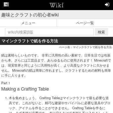
趣味とクラフトの初心者wiki
メニュー
ページ一覧
検索
マインクラフトで紙を作る方法
ページ名：マインクラフトで紙を作る方法
紙は素晴らしいものです。 非常に汎用性の高い素材で、日常生活では包装
から本、さらには工芸品まで、あらゆるものに使用されます！ Minecraftで
は、現実世界と同じように汎用性が高く、より高度なクラフトに欠かせま
せん。 Minecraftの紙は簡単に作れますし、クラフトするための材料も簡単
に手に入ります。
Part 1
Making a Crafting Table
木を集めましょう。 Crafting Tableはマインクラフトで最も必要な道
具です。これがないと、精巧な建築やサバイバルに必要な道具やブロ
ック、アイテムを作ることができません。 Crafting Tableを作るに
は、まず木材が必要です。 木に穴をあけて木材を手に入れましょう