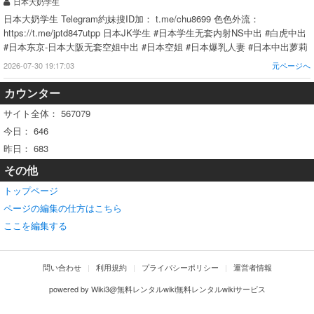
日本大奶学生
日本大奶学生 Telegram約妹搜ID加： t.me/chu8699 色色外流：
https://t.me/jptd847utpp 日本JK学生 #日本学生无套内射NS中出 #白虎中出
#日本东京-日本大阪无套空姐中出 #日本空姐 #日本爆乳人妻 #日本中出萝莉
2026-07-30 19:17:03
元ページへ
カウンター
サイト全体：
567079
今日：
646
昨日：
683
その他
トップページ
ページの編集の仕方はこちら
ここを編集する
問い合わせ
利用規約
プライバシーポリシー
運営者情報
powered by
Wiki3@無料レンタルwiki無料レンタルwikiサービス