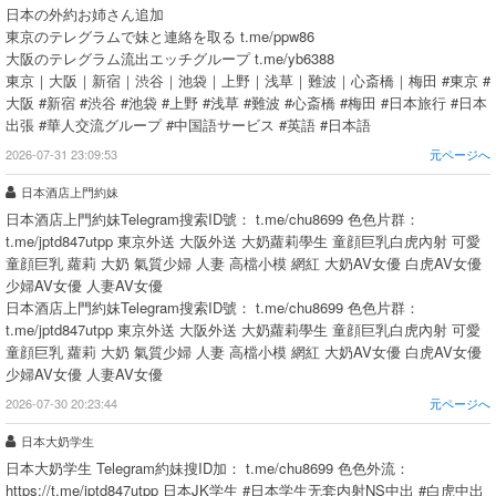
日本の外約お姉さん追加
東京のテレグラムで妹と連絡を取る t.me/ppw86
大阪のテレグラム流出エッチグループ t.me/yb6388
東京｜大阪｜新宿｜渋谷｜池袋｜上野｜浅草｜難波｜心斎橋｜梅田 #東京 #
大阪 #新宿 #渋谷 #池袋 #上野 #浅草 #難波 #心斎橋 #梅田 #日本旅行 #日本
出張 #華人交流グループ #中国語サービス #英語 #日本語
2026-07-31 23:09:53
元ページへ
日本酒店上門約妹
日本酒店上門約妹Telegram搜索ID號： t.me/chu8699 色色片群：
t.me/jptd847utpp 東京外送 大阪外送 大奶蘿莉學生 童顔巨乳白虎內射 可愛
童顔巨乳 蘿莉 大奶 氣質少婦 人妻 高檔小模 網紅 大奶AV女優 白虎AV女優
少婦AV女優 人妻AV女優
日本酒店上門約妹Telegram搜索ID號： t.me/chu8699 色色片群：
t.me/jptd847utpp 東京外送 大阪外送 大奶蘿莉學生 童顔巨乳白虎內射 可愛
童顔巨乳 蘿莉 大奶 氣質少婦 人妻 高檔小模 網紅 大奶AV女優 白虎AV女優
少婦AV女優 人妻AV女優
2026-07-30 20:23:44
元ページへ
日本大奶学生
日本大奶学生 Telegram約妹搜ID加： t.me/chu8699 色色外流：
https://t.me/jptd847utpp 日本JK学生 #日本学生无套内射NS中出 #白虎中出