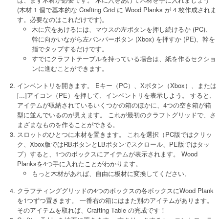
(木材 1 個で基本的な Crafting Grid に Wood Planks が 4 枚作成されま
す。必要なのはこれだけです)。
木に穴をあけるには、マウスの左ボタンを押し続けるか (PC)、
幹に向かいながら左バンパーボタン (Xbox) を押すか (PE)、幹を
指でタップするだけです。
すでにクラフトテーブルを持っている場合は、紙を作るセクショ
ンに進むことができます。
インベントリを開きます。 Eキー（PC）、Xボタン（Xbox）、または
[...]アイコン（PE）を押して、インベントリを表示しよう。 すると、
アイテムが収納されているいくつかの箱のほかに、4つの空き箱が箱
型に並んでいるのが見えます。 これが最初のクラフトグリッドで、さ
まざまなものを作ることができる。
スロットのひとつに木材を置きます。 これを選択（PC版ではクリッ
ク、Xbox版ではRBボタンとLBボタンでスクロール、PE版ではタッ
プ）すると、1つのボックスにアイテムが表示されます。 Wood
Planksを4つ手に入れたことがわかります。
もっと木材があれば、自由に板材に変換してください、
クラフティンググリッドの4つのボックスの各ボックスにWood Plank
を1つずつ置きます。 一番右の箱にはまた別のアイテムがあります。
そのアイテムを取れば、Crafting Table の完成です！