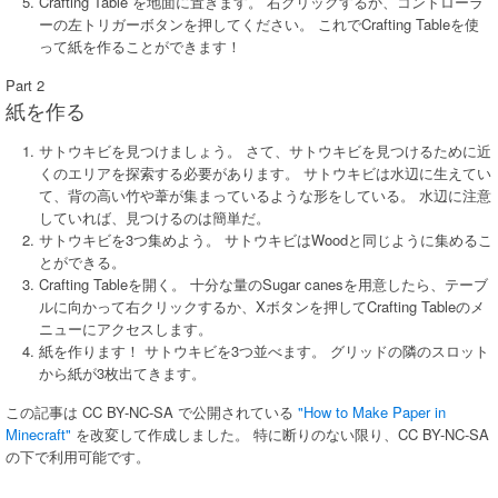
Crafting Table を地面に置きます。 右クリックするか、コントローラ
ーの左トリガーボタンを押してください。 これでCrafting Tableを使
って紙を作ることができます！
Part 2
紙を作る
サトウキビを見つけましょう。 さて、サトウキビを見つけるために近
くのエリアを探索する必要があります。 サトウキビは水辺に生えてい
て、背の高い竹や葦が集まっているような形をしている。 水辺に注意
していれば、見つけるのは簡単だ。
サトウキビを3つ集めよう。 サトウキビはWoodと同じように集めるこ
とができる。
Crafting Tableを開く。 十分な量のSugar canesを用意したら、テーブ
ルに向かって右クリックするか、Xボタンを押してCrafting Tableのメ
ニューにアクセスします。
紙を作ります！ サトウキビを3つ並べます。 グリッドの隣のスロット
から紙が3枚出てきます。
この記事は CC BY-NC-SA で公開されている
"How to Make Paper in
Minecraft"
を改変して作成しました。 特に断りのない限り、CC BY-NC-SA
の下で利用可能です。