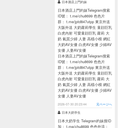
日本酒店上門約妹
日本酒店上門約妹Telegram搜索
ID號： t.me/chu8699 色色片
群： t.me/jptd847utpp 東京外送
大阪外送 大奶蘿莉學生 童顔巨乳
白虎內射 可愛童顔巨乳 蘿莉 大
奶 氣質少婦 人妻 高檔小模 網紅
大奶AV女優 白虎AV女優 少婦AV
女優 人妻AV女優
日本酒店上門約妹Telegram搜索
ID號： t.me/chu8699 色色片
群： t.me/jptd847utpp 東京外送
大阪外送 大奶蘿莉學生 童顔巨乳
白虎內射 可愛童顔巨乳 蘿莉 大
奶 氣質少婦 人妻 高檔小模 網紅
大奶AV女優 白虎AV女優 少婦AV
女優 人妻AV女優
2026-07-30 20:23:44
元ページへ
日本大奶学生
日本大奶学生 Telegram約妹搜ID
加： t.me/chu8699 色色外流：