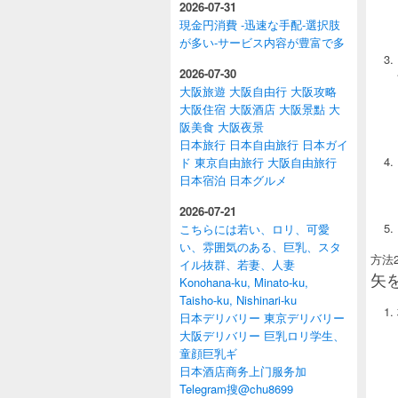
2026-07-31
現金円消費 -迅速な手配-選択肢
が多い-サービス内容が豊富で多
2026-07-30
大阪旅遊 大阪自由行 大阪攻略
大阪住宿 大阪酒店 大阪景點 大
阪美食 大阪夜景
日本旅行 日本自由旅行 日本ガイ
ド 東京自由旅行 大阪自由旅行
日本宿泊 日本グルメ
2026-07-21
こちらには若い、ロリ、可愛
い、雰囲気のある、巨乳、スタ
方法
イル抜群、若妻、人妻
矢
Konohana-ku, Minato-ku,
Taisho-ku, Nishinari-ku
日本デリバリー 東京デリバリー
大阪デリバリー 巨乳ロリ学生、
童顔巨乳ギ
日本酒店商务上门服务加
Telegram搜@chu8699