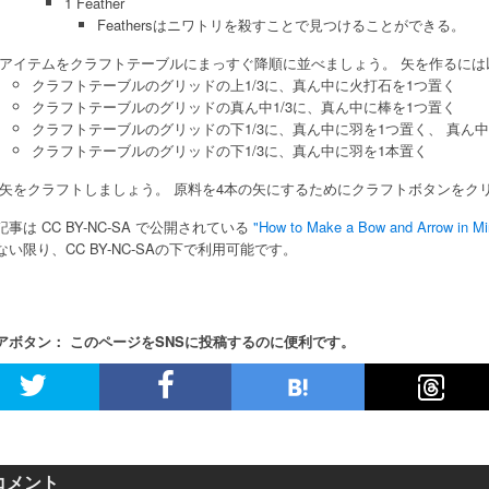
1 Feather
Feathersはニワトリを殺すことで見つけることができる。
アイテムをクラフトテーブルにまっすぐ降順に並べましょう。 矢を作るには
クラフトテーブルのグリッドの上1/3に、真ん中に火打石を1つ置く
クラフトテーブルのグリッドの真ん中1/3に、真ん中に棒を1つ置く
クラフトテーブルのグリッドの下1/3に、真ん中に羽を1つ置く、 真ん
クラフトテーブルのグリッドの下1/3に、真ん中に羽を1本置く
矢をクラフトしましょう。 原料を4本の矢にするためにクラフトボタンをク
事は CC BY-NC-SA で公開されている
"How to Make a Bow and Arrow in Mi
ない限り、CC BY-NC-SAの下で利用可能です。
アボタン： このページをSNSに投稿するのに便利です。
コメント