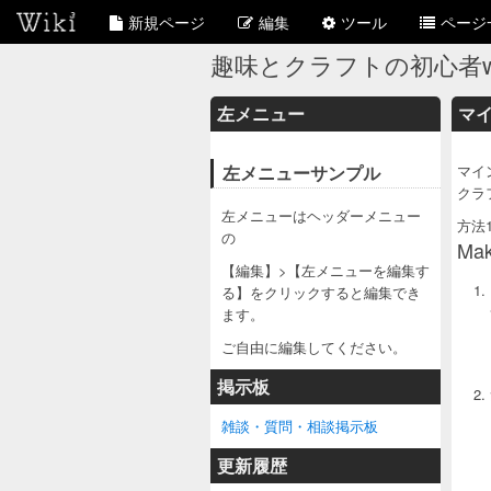
新規ページ
編集
ツール
ページ
趣味とクラフトの初心者wi
左メニュー
マ
左メニューサンプル
マイ
クラ
左メニューはヘッダーメニュー
方法
の
Mak
【編集】>【左メニューを編集す
る】をクリックすると編集でき
ます。
ご自由に編集してください。
掲示板
雑談・質問・相談掲示板
更新履歴