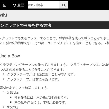
一覧
履歴
ki
インクラフトで弓矢を作る方法
ンクラフトで弓矢をクラフトすることで、射撃武器を使って戦うことができる
フトも比較的簡単です。 その後、弓にエンチャントを施すこともできる。 
1
ing a Bow
クラフティングテーブルを作っておきましょう。 クラフトテーブルは、2x2
つの木の板を作ることで作ることができます。
クラフトテーブルは地面に置くことができます。
クラフトテーブルは村にもあります。
素材があることを確認しましょう。
3 Sticks
棒を作るには、木の板が2本必要です。
木の板を作るには、木材が必要です。
3つの紐