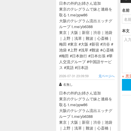
日本の外約お姉さん追加
東京のテレグラムで妹と連絡を
名前
取る t.me/ppw86
大阪のテレグラム流出エッチグ
ループ t.me/yb6388
本文
東京｜大阪｜新宿｜渋谷｜池袋
｜上野｜浅草｜難波｜心斎橋｜
梅田 #東京 #大阪 #新宿 #渋谷 #
池袋 #上野 #浅草 #難波 #心斎橋
#梅田 #日本旅行 #日本出張 #華
人交流グループ #中国語サービ
ス #英語 #日本語
※ 
2026-07-31 23:09:59
元ページへ
名無し
日本の外約お姉さん追加
東京のテレグラムで妹と連絡を
取る t.me/ppw86
大阪のテレグラム流出エッチグ
ループ t.me/yb6388
東京｜大阪｜新宿｜渋谷｜池袋
｜上野｜浅草｜難波｜心斎橋｜