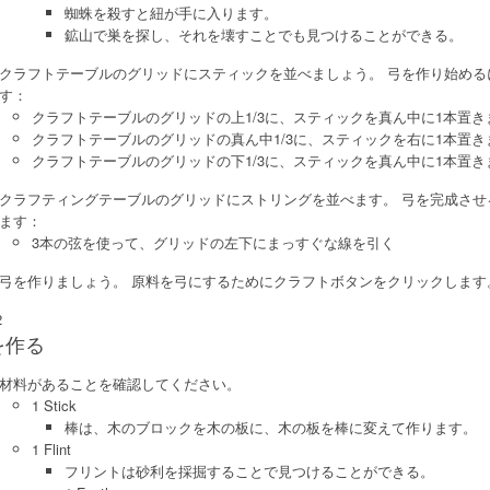
蜘蛛を殺すと紐が手に入ります。
鉱山で巣を探し、それを壊すことでも見つけることができる。
クラフトテーブルのグリッドにスティックを並べましょう。 弓を作り始め
す：
クラフトテーブルのグリッドの上1/3に、スティックを真ん中に1本置き
クラフトテーブルのグリッドの真ん中1/3に、スティックを右に1本置き
クラフトテーブルのグリッドの下1/3に、スティックを真ん中に1本置き
クラフティングテーブルのグリッドにストリングを並べます。 弓を完成さ
ます：
3本の弦を使って、グリッドの左下にまっすぐな線を引く
弓を作りましょう。 原料を弓にするためにクラフトボタンをクリックします
2
を作る
材料があることを確認してください。
1 Stick
棒は、木のブロックを木の板に、木の板を棒に変えて作ります。
1 Flint
フリントは砂利を採掘することで見つけることができる。