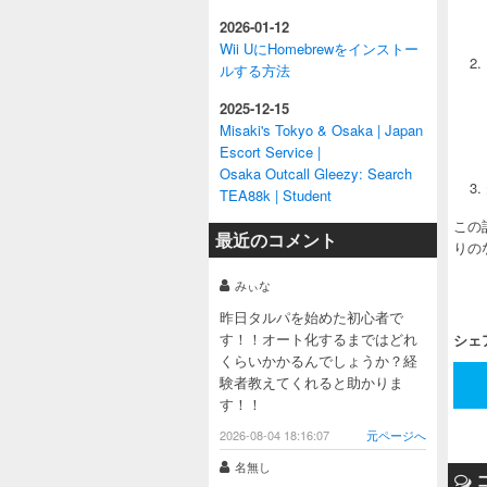
2026-01-12
Wii UにHomebrewをインストー
ルする方法
2025-12-15
Misaki's Tokyo & Osaka | Japan
Escort Service |
Osaka Outcall Gleezy: Search
TEA88k | Student
この記
最近のコメント
りの
みぃな
昨日タルパを始めた初心者で
す！！オート化するまではどれ
シェ
くらいかかるんでしょうか？経
験者教えてくれると助かりま
す！！
2026-08-04 18:16:07
元ページへ
名無し