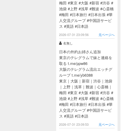
梅田 #東京 #大阪 #新宿 #渋谷 #
池袋 #上野 #浅草 #難波 #心斎橋
#梅田 #日本旅行 #日本出張 #華
人交流グループ #中国語サービ
ス #英語 #日本語
2026-07-31 23:09:56
元ページへ
名無し
日本の外約お姉さん追加
東京のテレグラムで妹と連絡を
取る t.me/ppw86
大阪のテレグラム流出エッチグ
ループ t.me/yb6388
東京｜大阪｜新宿｜渋谷｜池袋
｜上野｜浅草｜難波｜心斎橋｜
梅田 #東京 #大阪 #新宿 #渋谷 #
池袋 #上野 #浅草 #難波 #心斎橋
#梅田 #日本旅行 #日本出張 #華
人交流グループ #中国語サービ
ス #英語 #日本語
2026-07-31 23:09:53
元ページへ