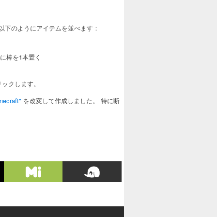
以下のようにアイテムを並べます：
中に棒を1本置く
リックします。
necraft"
を改変して作成しました。 特に断