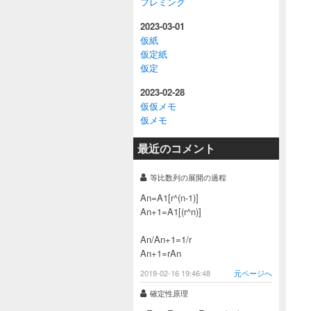
フレミング
2023-03-01
仮紙
仮定紙
仮定
2023-02-28
仮仮メモ
仮メモ
最近のコメント
等比数列の展開の過程
An=A1[r^(n-1)]
An+1=A1[(r^n)]
An/An+1=1/r
An+1=rAn
2019-02-16 19:46:48
元ページへ
確定性原理