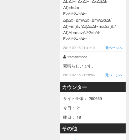
ΔEΔt=FΔxΔt=FΔxΔt(Δt/
Δt)=h/4π
FvΔt^2=h/4π
ΔpΔx=ΔmvΔx=ΔmvΔx(Δt/
Δt)=m(Δv/Δt)ΔxΔt=maΔx(Δt/
Δt)Δt=mavΔt^2=h/4π
FvΔt^2=h/4π
2019-02-15 21:41:10
元ページへ
fractalemode
素晴らしいです。
2019-02-15 21:28:06
元ページへ
カウンター
サイト全体：
290639
今日：
21
昨日：
18
その他