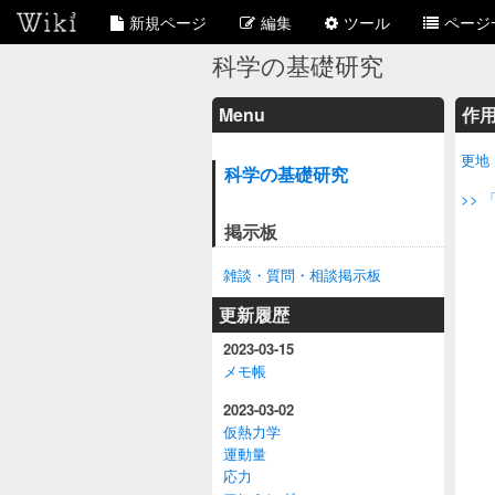
新規ページ
編集
ツール
ページ
科学の基礎研究
Menu
作用
更地
科学の基礎研究
>>
掲示板
雑談・質問・相談掲示板
更新履歴
2023-03-15
メモ帳
2023-03-02
仮熱力学
運動量
応力