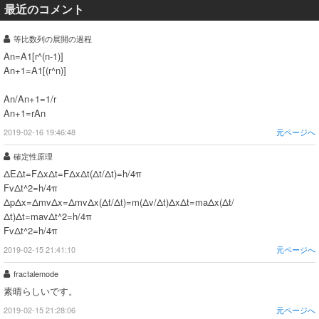
最近のコメント
等比数列の展開の過程
An=A1[r^(n-1)]
An+1=A1[(r^n)]
An/An+1=1/r
An+1=rAn
2019-02-16 19:46:48
元ページへ
確定性原理
ΔEΔt=FΔxΔt=FΔxΔt(Δt/Δt)=h/4π
FvΔt^2=h/4π
ΔpΔx=ΔmvΔx=ΔmvΔx(Δt/Δt)=m(Δv/Δt)ΔxΔt=maΔx(Δt/
Δt)Δt=mavΔt^2=h/4π
FvΔt^2=h/4π
2019-02-15 21:41:10
元ページへ
fractalemode
素晴らしいです。
2019-02-15 21:28:06
元ページへ