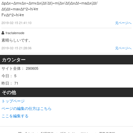
ΔpΔx=ΔmvΔx=ΔmvΔx(Δt/Δt)=m(Δv/Δt)ΔxΔt=maΔx(Δt/
Δt)Δt=mavΔt^2=h/4π
FvΔt^2=h/4π
2019-02-15 21:41:10
元ページへ
fractalemode
素晴らしいです。
2019-02-15 21:28:06
元ページへ
カウンター
サイト全体：
290605
今日：
5
昨日：
71
その他
トップページ
ページの編集の仕方はこちら
ここを編集する