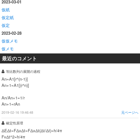
2023-03-01
仮紙
仮定紙
仮定
2023-02-28
仮仮メモ
仮メモ
最近のコメント
等比数列の展開の過程
An=A1[r^(n-1)]
An+1=A1[(r^n)]
An/An+1=1/r
An+1=rAn
2019-02-16 19:46:48
元ページへ
確定性原理
ΔEΔt=FΔxΔt=FΔxΔt(Δt/Δt)=h/4π
FvΔt^2=h/4π