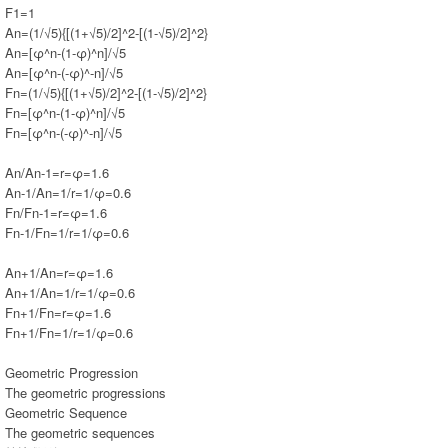
F1=1
An=(1/√5){[(1+√5)/2]^2-[(1-√5)/2]^2}
An=[φ^n-(1-φ)^n]/√5
An=[φ^n-(-φ)^-n]/√5
Fn=(1/√5){[(1+√5)/2]^2-[(1-√5)/2]^2}
Fn=[φ^n-(1-φ)^n]/√5
Fn=[φ^n-(-φ)^-n]/√5
An/An-1=r=φ=1.6
An-1/An=1/r=1/φ=0.6
Fn/Fn-1=r=φ=1.6
Fn-1/Fn=1/r=1/φ=0.6
An+1/An=r=φ=1.6
An+1/An=1/r=1/φ=0.6
Fn+1/Fn=r=φ=1.6
Fn+1/Fn=1/r=1/φ=0.6
Geometric Progression
The geometric progressions
Geometric Sequence
The geometric sequences