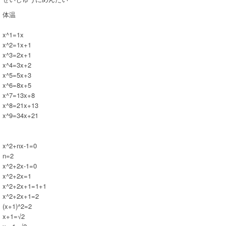
体温
x^1=1x
x^2=1x+1
x^3=2x+1
x^4=3x+2
x^5=5x+3
x^6=8x+5
x^7=13x+8
x^8=21x+13
x^9=34x+21
x^2+nx-1=0
n=2
x^2+2x-1=0
x^2+2x=1
x^2+2x+1=1+1
x^2+2x+1=2
(x+1)^2=2
x+1=√2