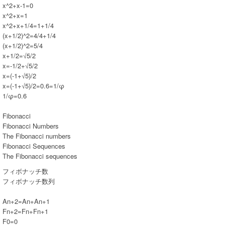
x^2+x-1=0
x^2+x=1
x^2+x+1/4=1+1/4
(x+1/2)^2=4/4+1/4
(x+1/2)^2=5/4
x+1/2=√5/2
x=-1/2+√5/2
x=(-1+√5)/2
x=(-1+√5)/2=0.6=1/φ
1/φ=0.6
Fibonacci
Fibonacci Numbers
The Fibonacci numbers
Fibonacci Sequences
The Fibonacci sequences
フィボナッチ数
フィボナッチ数列
An+2=An+An+1
Fn+2=Fn+Fn+1
F0=0