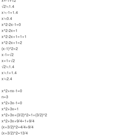
x=-1+√2
√2≒1.4
x≒-1+1.4
x≒0.4
x^2-2x-1=0
x^2-2x=1
x^2-2x+1=1+1
x^2-2x+1=2
(x-1)^2=2
x-1=√2
x=1+√2
√2≒1.4
x≒1+1.4
x≒2.4
x^2+nx-1=0
n=3
x^2+3x-1=0
x^2+3x=1
x^2+3x+(3/2)^2=1+(3/2)^2
x^2+3x+9/4=1+9/4
(x+3/2)^2=4/4+9/4
(x+3/2)^2=13/4