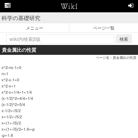
科学の基礎研究
メニュー
ページ一覧
検索
貴金属比の性質
ページ名：貴金属比の性質
x^2-nx-1=0
n=1
x^2-x-1=0
x^2-x=1
x^2-x+1/4=1+1/4
(x-1/2)^2=4/4+1/4
(x-1/2)^2=5/4
x-1/2=√5/2
x=1/2+√5/2
x=(1+√5)/2
x=(1+√5)/2=1.6=φ
φ=1.6