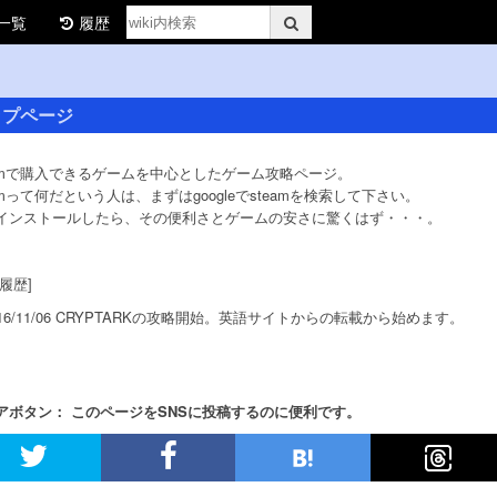
一覧
履歴
ップページ
eamで購入できるゲームを中心としたゲーム攻略ページ。
eamって何だという人は、まずはgoogleでsteamを検索して下さい。
インストールしたら、その便利さとゲームの安さに驚くはず・・・。
履歴]
16/11/06 CRYPTARKの攻略開始。英語サイトからの転載から始めます。
アボタン： このページをSNSに投稿するのに便利です。