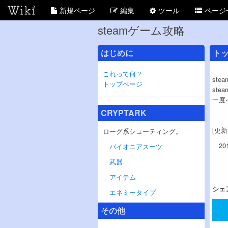
新規ページ
編集
ツール
ページ
steamゲーム攻略
はじめに
ト
これって何？
st
トップページ
st
一度
CRYPTARK
[更新
ローグ系シューティング。
20
パイオニアスーツ
武器
アイテム
シェ
エネミータイプ
その他