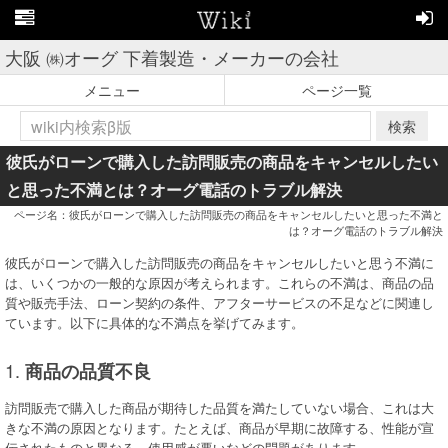
大阪 ㈱オーグ 下着製造・メーカーの会社
メニュー
ページ一覧
検索
彼氏がローンで購入した訪問販売の商品をキャンセルしたい
と思った不満とは？オーグ電話のトラブル解決
ページ名：彼氏がローンで購入した訪問販売の商品をキャンセルしたいと思った不満と
は？オーグ電話のトラブル解決
彼氏がローンで購入した訪問販売の商品をキャンセルしたいと思う不満に
は、いくつかの一般的な原因が考えられます。これらの不満は、商品の品
質や販売手法、ローン契約の条件、アフターサービスの不足などに関連し
ています。以下に具体的な不満点を挙げてみます。
1.
商品の品質不良
訪問販売で購入した商品が期待した品質を満たしていない場合、これは大
きな不満の原因となります。たとえば、商品が早期に故障する、性能が宣
伝されたものと異なる、使用感が悪いなどの問題があります。