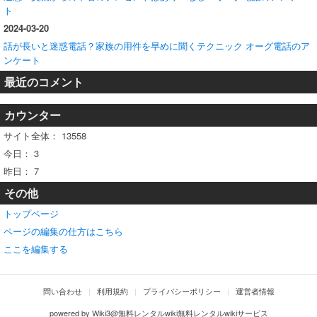
ト
2024-03-20
話が長いと迷惑電話？家族の用件を早めに聞くテクニック オーグ電話のア
ンケート
最近のコメント
カウンター
サイト全体：
13558
今日：
3
昨日：
7
その他
トップページ
ページの編集の仕方はこちら
ここを編集する
問い合わせ
利用規約
プライバシーポリシー
運営者情報
powered by
Wiki3@無料レンタルwiki無料レンタルwikiサービス