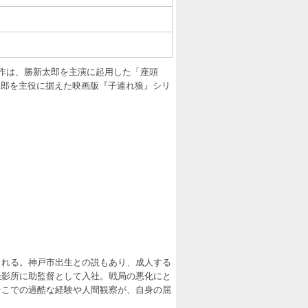
。代表作は、勝新太郎を主演に起用した「座頭
三郎を主役に据えた映画版『子連れ狼』シリ
まれる。神戸市出生との説もあり、成人する
撮影所に助監督として入社。戦局の悪化にと
そこでの過酷な経験や人間観察が、自身の屈