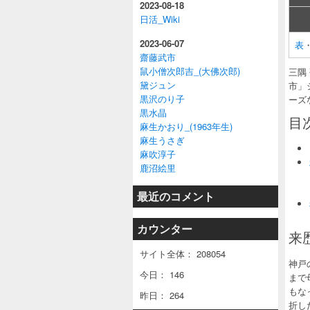
2023-08-18
日活_Wiki
2023-06-07
表
齋藤武市
鼠小僧次郎吉_(大佛次郎)
三隅
黛ジュン
市」
黒沢のり子
ーズ
黒水晶
目
麻生かおり_(1963年生)
麻生うさぎ
麻吹淳子
鹿沼絵里
最近のコメント
カウンター
来
サイト全体：
208054
神戸
今日：
146
まで
もな
昨日：
264
折し