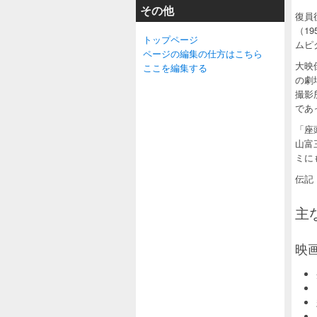
その他
復員
（1
トップページ
ムピ
ページの編集の仕方はこちら
大映
ここを編集する
の劇
撮影
であ
「座
山富
ミに
伝記
主
映画