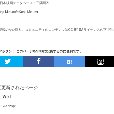
日本映画データベース・三隅研次
nji Misumifr:Kenji Misumi
記載のない限り、コミュニティのコンテンツはCC BY-SAライセンスの下で
アボタン： このページをSNSに投稿するのに便利です。
近更新されたページ
_Wiki
ス&nbsp;...