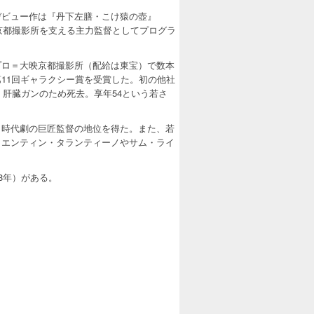
デビュー作は『丹下左膳・こけ猿の壺』
京都撮影所を支える主力監督としてプログラ
プロ＝大映京都撮影所（配給は東宝）で数本
11回ギャラクシー賞を受賞した。初の他社
、肝臓ガンのため死去。享年54という若さ
、時代劇の巨匠監督の地位を得た。また、若
クエンティン・タランティーノやサム・ライ
8年）がある。