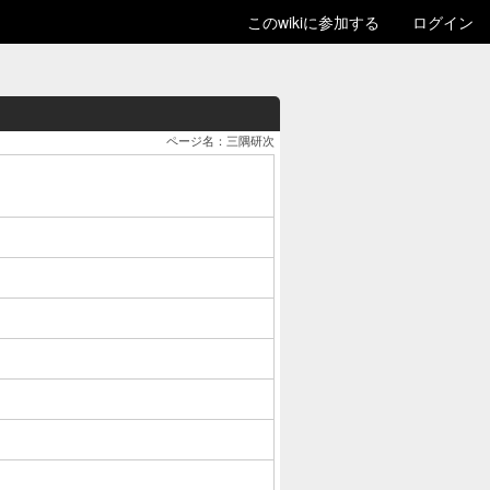
このwikiに参加する
ログイン
ページ名：三隅研次