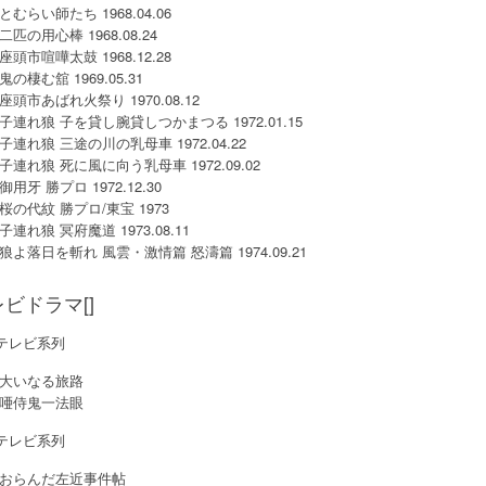
とむらい師たち 1968.04.06
二匹の用心棒 1968.08.24
座頭市喧嘩太鼓 1968.12.28
鬼の棲む舘 1969.05.31
座頭市あばれ火祭り 1970.08.12
子連れ狼 子を貸し腕貸しつかまつる 1972.01.15
子連れ狼 三途の川の乳母車 1972.04.22
子連れ狼 死に風に向う乳母車 1972.09.02
御用牙 勝プロ 1972.12.30
桜の代紋 勝プロ/東宝 1973
子連れ狼 冥府魔道 1973.08.11
狼よ落日を斬れ 風雲・激情篇 怒濤篇 1974.09.21
ビドラマ[]
テレビ系列
大いなる旅路
唖侍鬼一法眼
テレビ系列
おらんだ左近事件帖