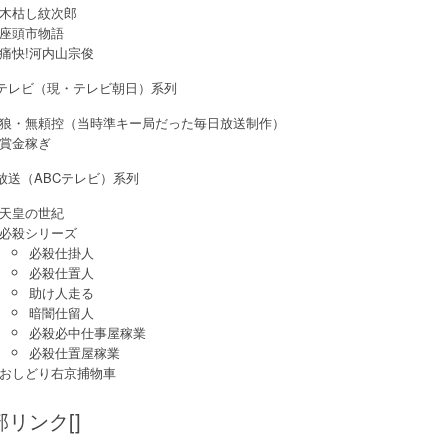
木枯し紋次郎
座頭市物語
痛快!河内山宗俊
Tテレビ（現・テレビ朝日）系列
狼・無頼控（当時準キー局だった毎日放送制作）
賞金稼ぎ
放送（ABCテレビ）系列
天皇の世紀
必殺シリーズ
必殺仕掛人
必殺仕置人
助け人走る
暗闇仕留人
必殺必中仕事屋稼業
必殺仕置屋稼業
おしどり右京捕物車
部リンク[]