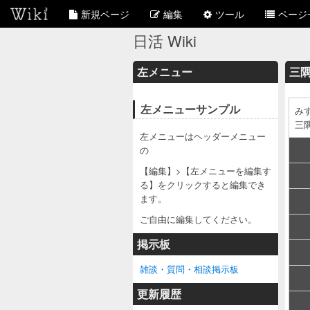
新規ページ
編集
ツール
ページ
日活 Wiki
左メニュー
三
左メニューサンプル
み
三
左メニューはヘッダーメニュー
の
【編集】>【左メニューを編集す
る】をクリックすると編集でき
ます。
ご自由に編集してください。
掲示板
雑談・質問・相談掲示板
更新履歴