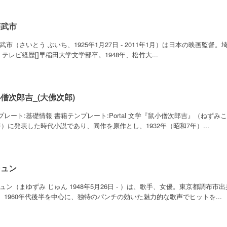
藤武市
 武市（さいとう ぶいち、1925年1月27日 - 2011年1月）は日本の映画監督。
2 テレビ経歴[]早稲田大学文学部卒。1948年、松竹大...
僧次郎吉_(大佛次郎)
プレート:基礎情報 書籍テンプレート:Portal 文学『鼠小僧次郎吉』（ねずみ
年）に発表した時代小説であり、同作を原作とし、1932年（昭和7年）...
ジュン
ジュン（まゆずみ じゅん 1948年5月26日 - ）は、歌手、女優。東京都調布
。1960年代後半を中心に、独特のパンチの効いた魅力的な歌声でヒットを...