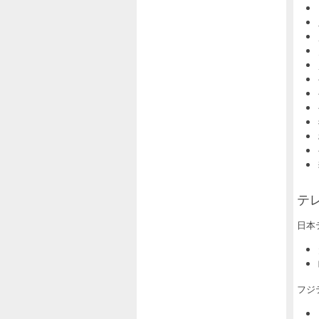
テレ
日本
フジ