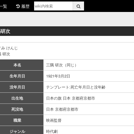
一覧
履歴
隅研次
すみ けんじ
隅 研次
本名
三隅 研次（同じ）
生年月日
1921年3月2日
没年月日
テンプレート:死亡年月日と没年齢
出生地
日本の旗 日本 京都府京都市
死没地
日本 京都府京都市
職業
映画監督
ジャンル
時代劇