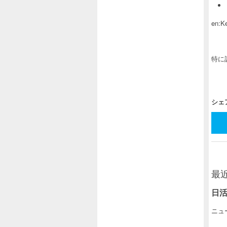
en:Ke
特に
シェ
最
日活
ニュー