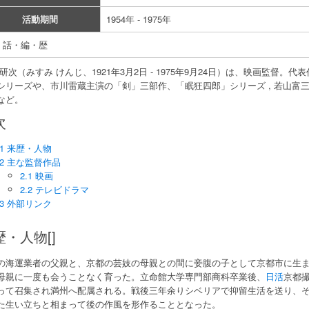
活動期間
1954年 - 1975年
・話・編・歴
 研次（みすみ けんじ、1921年3月2日 - 1975年9月24日）は、映画監督
シリーズや、市川雷蔵主演の「剣」三部作、「眠狂四郎」シリーズ , 若山富
など。
次
1 来歴・人物
2 主な監督作品
2.1 映画
2.2 テレビドラマ
3 外部リンク
歴・人物[]
の海運業者の父親と、京都の芸妓の母親との間に妾腹の子として京都市に生
母親に一度も会うことなく育った。立命館大学専門部商科卒業後、
日活
京都
って召集され満州へ配属される。戦後三年余りシベリアで抑留生活を送り、
た生い立ちと相まって後の作風を形作ることとなった。