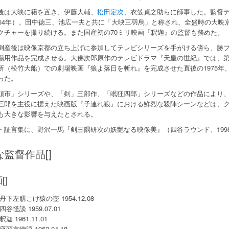
後は大映に籍を置き、伊藤大輔、
松田定次
、衣笠貞之助らに師事した。監督
954年）。田中徳三、池広一夫と共に「大映三羽烏」と称され、全盛時の大映
クチャーを撮り続ける。また国産初の70ミリ映画『釈迦』の監督も務めた。
倒産後は映像京都の立ち上げに参加してテレビシリーズを手がける傍ら、勝
場用作品を完成させる。大佛次郎原作のテレビドラマ『天皇の世紀』では、第
所（松竹大船）での劇場映画『狼よ落日を斬れ』を完成させた直後の1975年
った。
頭市」シリーズや、「剣」三部作、「眠狂四郎」シリーズなどの作品により
三郎を主役に据えた映画版『子連れ狼』における鮮烈な殺陣シーンなどは、
も大きな影響を与えたとされる。
・証言集に、野沢一馬『剣三隅研次の妖艶なる映像美』（四谷ラウンド、199
な監督作品[]
[]
丹下左膳こけ猿の壺 1954.12.08
四谷怪談 1959.07.01
釈迦 1961.11.01
座頭市物語 1962.04.18