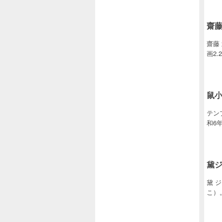
齋
齋藤
画2.
鼠小
テン
和6
黛
黛 
こ）