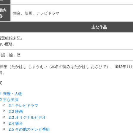
動内
舞台、映画、テレビドラマ
容
主な作品
新選組始末記』
白い巨塔』
・話・編・歴
 長英（たかはし ちょうえい（本名の読みはたかはし おさひで）、1942年11
属。
次
1 来歴・人物
2 主な出演
2.1 テレビドラマ
2.2 映画
2.3 オリジナルビデオ
2.4 舞台
2.5 その他のテレビ番組