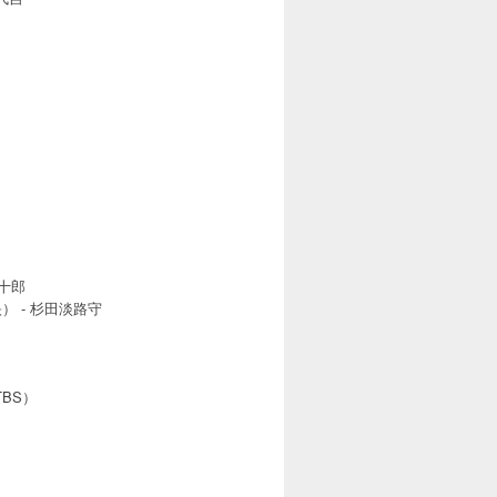
門十郎
） - 杉田淡路守
BS）