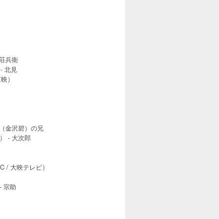
野荘兵衛
- 北見
東映）
由美（金沢碧）の兄
） - 大次郎
C / 大映テレビ）
）
- 宗助