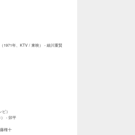
1年、KTV / 東映） - 細川重賢
テレビ）
） - 卯平
斉藤権十