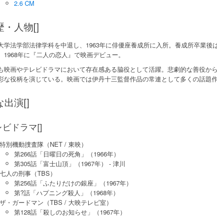
2.6 CM
歴・人物[]
大学法学部法律学科を中退し、1963年に俳優座養成所に入所。養成所卒業後
、1968年に『二人の恋人』で映画デビュー。
も映画やテレビドラマにおいて存在感ある脇役として活躍。悲劇的な善役か
彩な役柄を演じている。映画では伊丹十三監督作品の常連として多くの話題
出演[]
ビドラマ[]
特別機動捜査隊（NET / 東映）
第266話「日曜日の死角」（1966年）
第305話「富士山頂」（1967年） - 津川
七人の刑事（TBS）
第256話「ふたりだけの銀座」（1967年）
第?話「ハプニング殺人」（1968年）
ザ・ガードマン（TBS / 大映テレビ室）
第128話「殺しのお知らせ」（1967年）