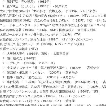
第537話「赤い憎悪」（1982年）
第568話「悲しい汗」（1983年） - 関戸和夫
大江戸捜査網 第570話「女の肌は二度燃える」（1982年、テレビ東京）
松平右近事件帳 第43話「鴉の長吉 何故泣くか」（1983年、NTV / ユニオン映
眠狂四郎 無頼控 第6話「悪女の色香は殺しの匂い」（1983年、TX） - 野々
ニュードキュメンタリードラマ"昭和" 松本清張事件にせまる 第10回「スパイMの
私鉄沿線97分署（1984年 - 1986年、ANB / 国際放映） - 倉田徳夫刑事
木曜ゴールデンドラマ / 母と妻のあいだで（1987年、YTV）
女性作家サスペンス / 別れた理由（1988年、KTV / G・カンパニー）
長七郎江戸日記 第2シリーズ（1988年、NTV / ユニオン映画）
火曜サスペンス劇場（NTV）
大奥殺人事件（1989年、東映） - 太田重兵衛
隠し絵の女（1990年）
ラブレター（1995年、アズバーズ）
小京都ミステリー「越中落人伝説殺人事件」（1999年） - 高畑信介
警部補・佃次郎「つぐない」（2000年） - 朝倉浩介
検事・霞夕子「夏の記憶」（2003年） - 秋野公平
事件記者・三上雄太3「犯人逃走援助懲戒免職」（2005年9月27日） - 
さすらい刑事旅情編II 第12話「寝台特急北斗星・層雲峡の女」（1989年、AN
月曜ドラマスペシャル / 黒い目撃者 美人母娘連続殺人! （1990年、TBS）
直木賞作家サスペンス / 氷の家（1990年、KTV / G・カンパニー）
時代劇スペシャル / 銭形平次（1990年、CX） - 渡海屋
松本清張作家活動40年記念・砂の器（1991年、ANB / 大映テレビ） - 本浦千