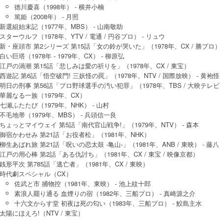
徳川慶喜（1998年） - 横井小楠
篤姫（2008年） - 月照
新選組始末記（1977年、MBS） - 山南敬助
スターウルフ（1978年、YTV / 電通 / 円谷プロ） - リュウ
新・座頭市 第2シリーズ 第15話「女の鈴が哭いた」（1978年、CX / 勝プロ） 
白い巨塔（1978年 - 1979年、CX） - 柳原弘
江戸の渦潮 第15話「悲しみは愛の祈りを」（1978年、CX / 東宝）
西遊記 第6話「悟空破門! 三妖怪の罠」（1978年、NTV / 国際放映） - 黄袍怪
明日の刑事 第56話「プロ野球選手の汚い犯罪」（1978年、TBS / 大映テレ
華麗なる一族（1979年、CX）
七瀬ふたたび（1979年、NHK） - 山村
不毛地帯（1979年、MBS） - 兵頭信一良
ちょっとマイウェイ 第5話「南代官山戦争!」（1979年、NTV） - 森本
御宿かわせみ 第21話「お役者松」（1981年、NHK）
柳生あばれ旅 第21話「呪いの恋太鼓 -亀山-」（1981年、ANB / 東映） - 藤八
江戸の用心棒 第2話「ある仇討ち」（1981年、CX / 東宝 / 映像京都）
銭形平次 第785話「逃亡者」（1981年、CX / 東映）
時代劇スペシャル（CX）
佐武と市 捕物控（1981年、東映） - 池上紋十郎
素浪人罷り通る 血煙りの宿（1982年、三船プロ） - 真崎源之介
十六文からす堂 初夜は死の匂い（1983年、三船プロ） - 鮫島主水
太陽にほえろ!（NTV / 東宝）