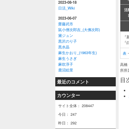
2023-08-18
日活_Wiki
活
2023-06-07
齋藤武市
鼠小僧次郎吉_(大佛次郎)
黛ジュン
『
黒沢のり子
『
黒水晶
麻生かおり_(1963年生)
表
麻生うさぎ
麻吹淳子
高橋
鹿沼絵里
所所
目
最近のコメント
カウンター
サイト全体：
208447
今日：
247
昨日：
292