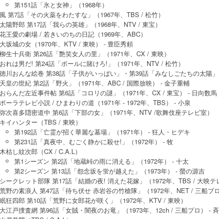
第151話「氷と女神」（1968年）
風 第7話「その火薬をわたすな」（1967年、TBS / 松竹）
太陽野郎 第17話「我らの英雄」（1968年、NTV / 東宝）
花王愛の劇場 / 若きいのちの日記（1969年、ABC）
大坂城の女（1970年、KTV / 東映） - 豊臣秀頼
柳生十兵衛 第26話「艶笑女人の里」（1971年、CX / 東映）
おれは男だ! 第24話「ボールに賭けろ!」（1971年、NTV / 松竹）
徳川おんな絵巻 第38話「子供がいっぱい」・第39話「みなしごたちの太陽」（197
天皇の世紀 第2話「野火」（1971年、ABC / 国際放映） - 金子重輔
おらんだ左近事件帖 第6話「コロリの謎」（1971年、CX / 東宝） - 日向数馬
ポーラテレビ小説 / ひまわりの道（1971年 - 1972年、TBS） - 小泉
弥次喜多隠密道中 第6話「下部の女」（1971年、NTV /歌舞伎座テレビ室）
キイハンター（TBS / 東映）
第192話「亡霊が招く華麗な墓場」（1971年） - 狂人・ヒデキ
第231話「真夜中、むごく静かに殺せ!」（1972年） - 牧
木枯し紋次郎（CX / C.A.L）
第1シーズン 第2話「地蔵峠の雨に消える」（1972年） - 十太
第2シーズン 第13話「怨念坂を蛍が越えた」（1973年） - 螢の源吉
シークレット部隊 第17話「結婚の夜! 消えた花嫁」（1972年、TBS / 大映
荒野の素浪人 第47話「待ち伏せ 赤岩谷の竹槍隊」（1972年、NET / 三船プロ
眠狂四郎 第10話「荒野に女郎花が咲く」（1972年、KTV / 東映）
大江戸捜査網 第96話「女賊・闇夜のお竜」（1973年、12ch / 三船プロ） - 