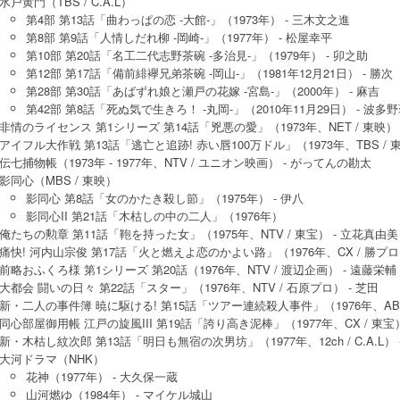
水戸黄門（TBS / C.A.L）
第4部 第13話「曲わっぱの恋 -大館-」（1973年） - 三木文之進
第8部 第9話「人情しだれ柳 -岡崎-」（1977年） - 松屋幸平
第10部 第20話「名工二代志野茶碗 -多治見-」（1979年） - 卯之助
第12部 第17話「備前緋襷兄弟茶碗 -岡山-」（1981年12月21日） - 勝次
第28部 第30話「あばずれ娘と瀬戸の花嫁 -宮島-」（2000年） - 麻吉
第42部 第8話「死ぬ気で生きろ！ -丸岡-」（2010年11月29日） - 波多
非情のライセンス 第1シリーズ 第14話「兇悪の愛」（1973年、NET / 東映） 
アイフル大作戦 第13話「逃亡と追跡! 赤い唇100万ドル」（1973年、TBS / 
伝七捕物帳（1973年 - 1977年、NTV / ユニオン映画） - がってんの勘太
影同心（MBS / 東映）
影同心 第8話「女のかたき殺し節」（1975年） - 伊八
影同心II 第21話「木枯しの中の二人」（1976年）
俺たちの勲章 第11話「鞄を持った女」（1975年、NTV / 東宝） - 立花真
痛快! 河内山宗俊 第17話「火と燃えよ恋のかよい路」（1976年、CX / 勝プロ
前略おふくろ様 第1シリーズ 第20話（1976年、NTV / 渡辺企画） - 遠藤栄輔
大都会 闘いの日々 第22話「スター」（1976年、NTV / 石原プロ） - 芝田
新・二人の事件簿 暁に駆ける! 第15話「ツアー連続殺人事件」（1976年、AB
同心部屋御用帳 江戸の旋風III 第19話「誇り高き泥棒」（1977年、CX / 東宝
新・木枯し紋次郎 第13話「明日も無宿の次男坊」（1977年、12ch / C.A.L） 
大河ドラマ（NHK）
花神（1977年） - 大久保一蔵
山河燃ゆ（1984年） - マイケル城山