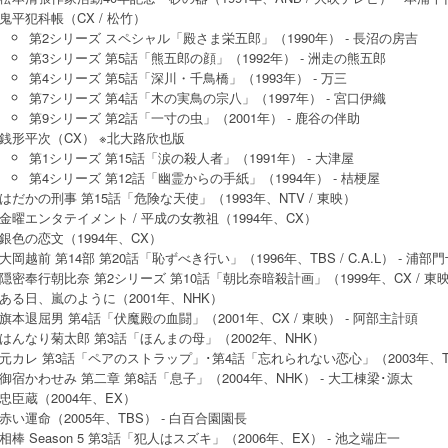
鬼平犯科帳（CX / 松竹）
第2シリーズ スペシャル「殿さま栄五郎」（1990年） - 長沼の房吉
第3シリーズ 第5話「熊五郎の顔」（1992年） - 洲走の熊五郎
第4シリーズ 第5話「深川・千鳥橋」（1993年） - 万三
第7シリーズ 第4話「木の実鳥の宗八」（1997年） - 宮口伊織
第9シリーズ 第2話「一寸の虫」（2001年） - 鹿谷の伴助
銭形平次（CX） ※北大路欣也版
第1シリーズ 第15話「涙の殺人者」（1991年） - 大津屋
第4シリーズ 第12話「幽霊からの手紙」（1994年） - 桔梗屋
はだかの刑事 第15話「危険な天使」（1993年、NTV / 東映）
金曜エンタテイメント / 平成の女教祖（1994年、CX）
銀色の恋文（1994年、CX）
大岡越前 第14部 第20話「恥ずべき行い」（1996年、TBS / C.A.L） - 浦部
隠密奉行朝比奈 第2シリーズ 第10話「朝比奈暗殺計画」（1999年、CX / 東映
ある日、嵐のように（2001年、NHK）
旗本退屈男 第4話「伏魔殿の血闘」（2001年、CX / 東映） - 阿部主計頭
はんなり菊太郎 第3話「ほんまの母」（2002年、NHK）
元カレ 第3話「ペアのストラップ」･第4話「忘れられない恋心」（2003年、T
御宿かわせみ 第二章 第8話「息子」（2004年、NHK） - 大工棟梁･源太
忠臣蔵（2004年、EX）
赤い運命（2005年、TBS） - 白百合園園長
相棒 Season 5 第3話「犯人はスズキ」（2006年、EX） - 池之端庄一