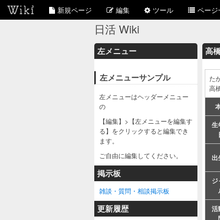
新規ページ
編集
ツール
ページ
日活 Wiki
左メニュー
高
左メニューサンプル
た
高
左メニューはヘッダーメニュー
の
【編集】>【左メニューを編集す
生
る】をクリックすると編集でき
ます。
ご自由に編集してください。
出
掲示板
ジ
雑談・質問・相談掲示板
更新履歴
活