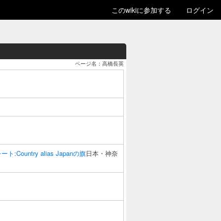
このwikiに参加する
ログイン
ページ名：高橋長英
レート:Country alias Japanの旗
日本・神奈