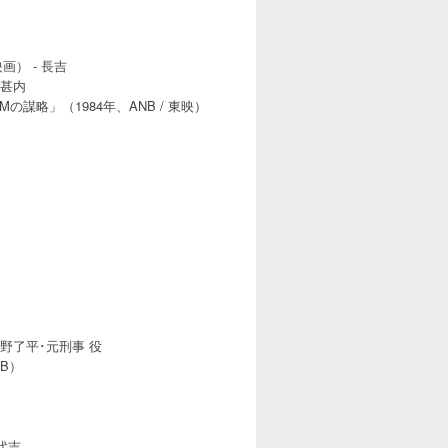
画） - 長吉
呂甚内
謀略」（1984年、ANB / 東映）
吉野了平･元刑事 役
B）
代吉