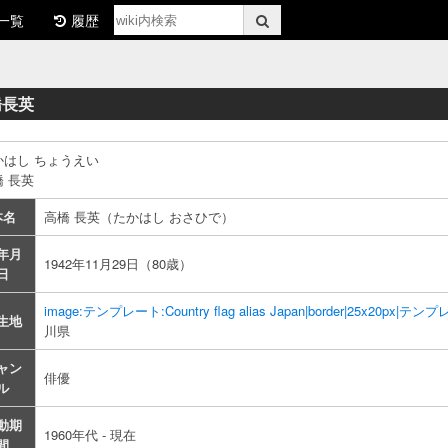
一覧
履歴
橋長英
かはし ちょうえい
橋 長英
本名
高橋 長英（たかはし おさひで）
年月
1942年11月29日（80歳）
日
image:テンプレート:Country flag alias Japan|border|25x20px|テンプ
生地
川県
ャン
俳優
ル
動期
1960年代 - 現在
間