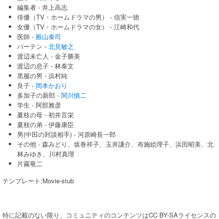
編集者 - 井上高志
俳優（TV・ホームドラマの男） - 信実一徳
女優（TV・ホームドラマの女） - 江崎和代
医師 -
殿山泰司
バーテン -
北見敏之
渡辺未亡人 - 金子勝美
渡辺の息子 - 林泰文
黒服の男 - 浜村純
良子 -
岡本かおり
多加子の新郎 -
関川慎二
学生 - 阿部雅彦
夏枝の母 - 初井言栄
夏枝の弟 - 伊藤康臣
男(中田の対談相手) - 河原崎長一郎
その他 - 森みどり、坂巻祥子、玉井謙介、布施絵理子、浜田昭美、北
林みゆき、川村真理
片霧竜二
テンプレート:Movie-stub
特に記載のない限り、コミュニティのコンテンツはCC BY-SAライセンスの