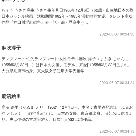
あそう うさぎ麻生 うさぎ生年月日1960年12月6日（62歳）出生地日本の旗
日本ジャンル映画、活動期間1982年 - 1985年活動内容女優、タレント主な
作品『神田川淫乱戦争』表・話・編・歴麻生う...
2023-06-07 00:34:30
麻吹淳子
テンプレート:性的テンプレート:女性モデル麻吹 淳子（まぶき じゅんこ、
1955年2月22日 - ）は日本の女優、モデル。来歴[]1955年2月22日生まれ。
大分県別府市出身。東大阪女子短期大学児童学...
2023-06-07 00:34:24
鹿沼絵里
鹿沼 絵里（かぬま えり、1952年12月1日 - 、本名：古尾谷登志江（ふるお
や としえ）、旧姓"菅沼"）は、日本の女優。東京都出身。旧芸名は鹿沼え
り。夫は俳優の古尾谷雅人。目次1 人物2 出演作品...
2023-06-07 00:34:18