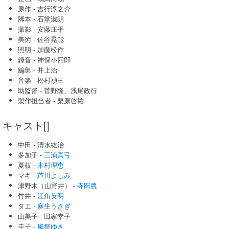
原作 - 吉行淳之介
脚本 - 石堂淑朗
撮影 - 安藤庄平
美術 - 佐谷晃能
照明 - 加藤松作
録音 - 神保小四郎
編集 - 井上治
音楽 - 松村禎三
助監督 - 菅野隆、浅尾政行
製作担当者 - 栗原啓祐
キャスト[]
中田 - 清水紘治
多加子 -
三浦真弓
夏枝 -
木村理恵
マキ -
芦川よしみ
津野木（山野井） -
寺田農
竹井 -
江角英明
タエ -
麻生うさぎ
由美子 - 田家幸子
圭子 -
風祭ゆき