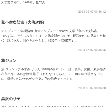
大学文学部卒。1948年、松竹大...
2023-06-07 00:36:12
鼠小僧次郎吉_(大佛次郎)
テンプレート:基礎情報 書籍テンプレート:Portal 文学『鼠小僧次郎吉』
（ねずみこぞうじろきち）は、大佛次郎が1931年（昭和6年）に発表した時
代小説であり、同作を原作とし、1932年（昭和7年）...
2023-06-07 00:36:06
黛ジュン
黛 ジュン（まゆずみ じゅん 1948年5月26日 - ）は、歌手、女優。東京都調
布市出身。本名は渡邊 順子（わたなべ じゅんこ）。1960年代後半を中心
に、独特のパンチの効いた魅力的な歌声でヒットを...
2023-06-07 00:36:00
黒沢のり子