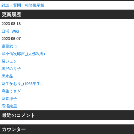
雑談・質問・相談掲示板
更新履歴
2023-08-18
日活_Wiki
2023-06-07
齋藤武市
鼠小僧次郎吉_(大佛次郎)
黛ジュン
黒沢のり子
黒水晶
麻生かおり_(1963年生)
麻生うさぎ
麻吹淳子
鹿沼絵里
最近のコメント
カウンター