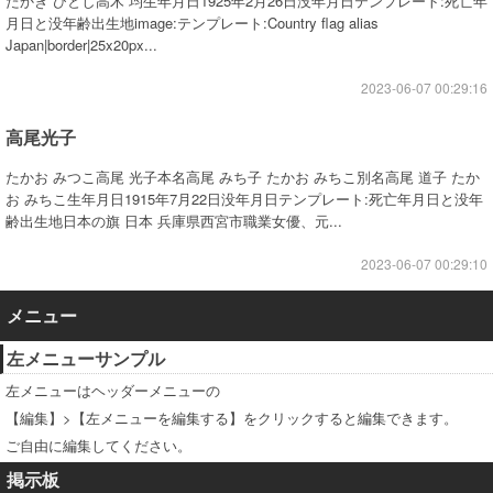
たかぎ ひとし高木 均生年月日1925年2月26日没年月日テンプレート:死亡年
月日と没年齢出生地image:テンプレート:Country flag alias
Japan|border|25x20px...
2023-06-07 00:29:16
高尾光子
たかお みつこ高尾 光子本名高尾 みち子 たかお みちこ別名高尾 道子 たか
お みちこ生年月日1915年7月22日没年月日テンプレート:死亡年月日と没年
齢出生地日本の旗 日本 兵庫県西宮市職業女優、元...
2023-06-07 00:29:10
メニュー
左メニューサンプル
左メニューはヘッダーメニューの
【編集】>【左メニューを編集する】をクリックすると編集できます。
ご自由に編集してください。
掲示板