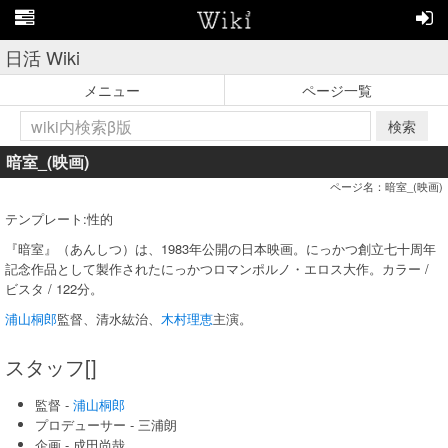
日活 Wiki
メニュー
ページ一覧
検索
暗室_(映画)
ページ名：暗室_(映画)
テンプレート:性的
『暗室』（あんしつ）は、1983年公開の日本映画。にっかつ創立七十周年
記念作品として製作されたにっかつロマンポルノ・エロス大作。カラー /
ビスタ / 122分。
浦山桐郎
監督、清水紘治、
木村理恵
主演。
スタッフ[]
監督 -
浦山桐郎
プロデューサー - 三浦朗
企画 - 成田尚哉