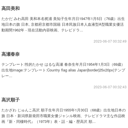
高田美和
たかだ みわ高田 美和本名梶浦 美知子生年月日1947年1月5日（76歳）出生
地日本の旗 日本, 京都府京都市国籍 日本民族日本人血液型A型職業女優活
動期間1962年 - 現在活動内容映画、テレビドラ...
2023-06-07 00:32:49
高瀬春奈
テンプレート:性的たかせ はるな高瀬 春奈生年月日1954年1月3日（69歳）
出生地image:テンプレート:Country flag alias Japan|border|25x20px|テンプ
レー...
2023-06-07 00:32:43
高沢順子
たかざわ じゅんこ高沢 順子生年月日1955年1月30日（68歳）出生地日本の
旗 日本・新潟県新発田市職業女優ジャンル映画、テレビドラマ主な作品映
画『新・同棲時代』（1973年）表・話・編・歴高沢 順...