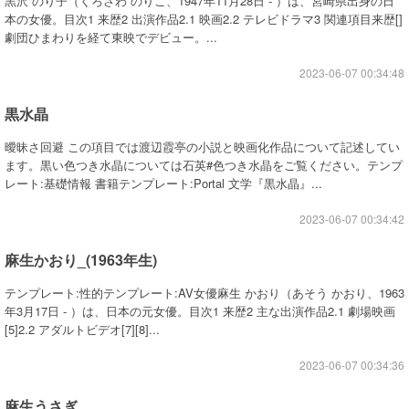
黒沢 のり子（くろさわ のりこ、1947年11月28日 - ）は、宮崎県出身の日
本の女優。目次1 来歴2 出演作品2.1 映画2.2 テレビドラマ3 関連項目来歴[]
劇団ひまわりを経て東映でデビュー。...
2023-06-07 00:34:48
黒水晶
曖昧さ回避 この項目では渡辺霞亭の小説と映画化作品について記述してい
ます。黒い色つき水晶については石英#色つき水晶をご覧ください。テンプ
レート:基礎情報 書籍テンプレート:Portal 文学『黒水晶』...
2023-06-07 00:34:42
麻生かおり_(1963年生)
テンプレート:性的テンプレート:AV女優麻生 かおり（あそう かおり、1963
年3月17日 - ）は、日本の元女優。目次1 来歴2 主な出演作品2.1 劇場映画
[5]2.2 アダルトビデオ[7][8]...
2023-06-07 00:34:36
麻生うさぎ