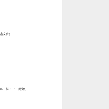
講談社）
ネル、演：上山竜治）