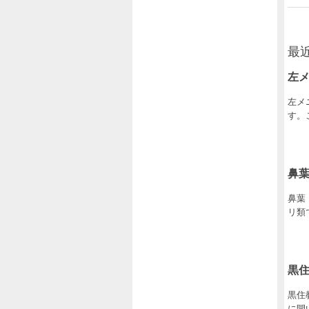
最
左
左メ
す。
鼻
鼻葉
リ類
黒
黒住
に開