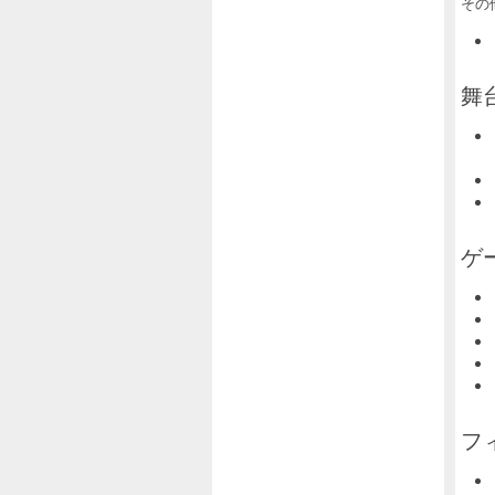
その
舞台
ゲ
フ