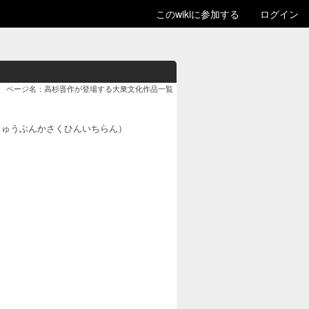
このwikiに参加する
ログイン
ページ名：高杉晋作が登場する大衆文化作品一覧
しゅうぶんかさくひんいちらん）