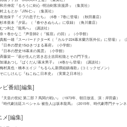
和月伸宏『るろうに剣心 -明治剣客浪漫譚-』（集英社）
村上もとか『JIN-仁-』（集英社）
青池保子『イブの息子たち』（6巻・7巻に登場）（秋田書店）
杉本亜未『夕凪』（『春やきぬらん』に収録）（角川書店）
むつ利之『龍馬へ』（講談社）
奈々巻かなこ『声音師2（『狐宿』の回）』（小学館）
真船一雄『スーパードクターK（『カルテ224幕末蘭方医外伝』に登場）』（
『日本の歴史15ゆきづまる幕府』（小学館）
『日本の歴史16幕末の風雲』（小学館）
斉藤栄一『萩が生んだ若き志士吉田松陰とその門下生』
加瀬あつし『ばくだん!幕末男子』（4巻から登場）（講談社）
梅村真也・橋本エイジ『ちるらん新撰組鎮魂歌』(コミックゼノン）
そにしけんじ『ねこねこ日本史』（実業之日本社）
レビ番組[編集]
『天皇の世紀 第二部 7 馬関の戦い』（1973年、朝日放送、演：岸田森）
『時代劇法廷スペシャル 被告人は坂本龍馬』（2015年、時代劇専門チャン
ニメ[編集]