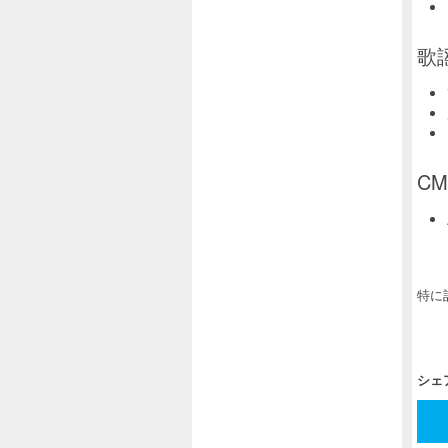
歌
CM
特に
シェ