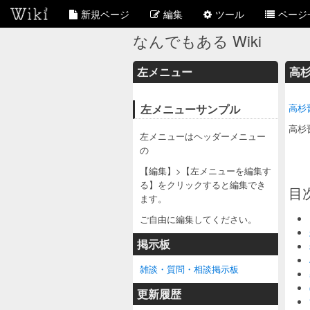
新規ページ
編集
ツール
ページ
なんでもある Wiki
左メニュー
高
左メニューサンプル
高杉
高杉
左メニューはヘッダーメニュー
の
【編集】>【左メニューを編集す
る】をクリックすると編集でき
目
ます。
ご自由に編集してください。
掲示板
雑談・質問・相談掲示板
更新履歴