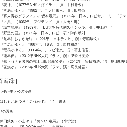
『花神』（1977年NHK大河ドラマ、演：中村雅俊）
『竜馬がゆく』（1982年、テレビ東京、演：田村亮）
『幕末青春グラフィティ 坂本竜馬』（1982年、日本テレビサントリードラ
『大奥』（1983年、フジテレビ、演：大橋吾郎）
『坂本龍馬』（1989年、TBS大型時代劇スペシャル、演：井上純一）
『野望の国』（1989年、日本テレビ、演：陣内孝則）
『竜馬におまかせ!』（1996年、日本テレビ、演：寺脇康文）
『竜馬がゆく』（1997年、TBS、演：西村和彦）
『竜馬がゆく』（2004年、テレビ東京、演：葛山信吾）
『龍馬伝』（2010年NHK大河ドラマ、演：伊勢谷友介）
『知られざる幕末の志士山田顕義物語』（2012年、毎日放送、演：桐山照史
『花燃ゆ』（2015年NHK大河ドラマ、演：高良健吾）
[編集]
晋作が主人公の漫画
はしもとみつお『走れ晋作』（角川書店）
他の漫画
武田鉄矢・小山ゆう『お〜い!竜馬』（小学館）
髙橋ツトム『SIDOOH/士道』（集英社）