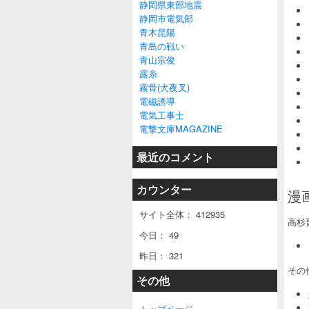
静岡県東部地震
静岡市電気部
青木昆陽
青島の戦い
青山宗俊
露糸
霧骨(犬夜叉)
電磁誘導
電気工事士
電撃文庫MAGAZINE
最近のコメント
カウンター
漫画
サイト全体：
412935
高杉
今日：
49
昨日：
321
その
その他
トップページ