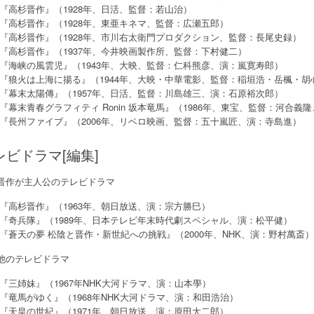
『高杉晋作』（1928年、日活、監督：若山治）
『高杉晋作』（1928年、東亜キネマ、監督：広瀬五郎）
『高杉晋作』（1928年、市川右太衛門プロダクション、監督：長尾史録）
『高杉晋作』（1937年、今井映画製作所、監督：下村健二）
『海峡の風雲児』（1943年、大映、監督：仁科熊彦、演：嵐寛寿郎）
『狼火は上海に揚る』（1944年、大映・中華電影、監督：稲垣浩・岳楓・
『幕末太陽傳』（1957年、日活、監督：川島雄三、演：石原裕次郎）
『幕末青春グラフィティ Ronin 坂本竜馬』（1986年、東宝、監督：河合義
『長州ファイブ』（2006年、リベロ映画、監督：五十嵐匠、演：寺島進）
レビドラマ[編集]
晋作が主人公のテレビドラマ
『高杉晋作』（1963年、朝日放送、演：宗方勝巳）
『奇兵隊』（1989年、日本テレビ年末時代劇スペシャル、演：松平健）
『蒼天の夢 松陰と晋作・新世紀への挑戦』（2000年、NHK、演：野村萬斎）
他のテレビドラマ
『三姉妹』（1967年NHK大河ドラマ、演：山本學）
『竜馬がゆく』（1968年NHK大河ドラマ、演：和田浩治）
『天皇の世紀』（1971年、朝日放送、演：原田大二郎）