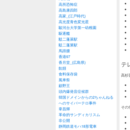
高所恐怖症
高島康四郎
高家_(江戸時代)
高光度青色変光星
駿河台大学第一幼稚園
駆逐艦
駁二蓬萊駅
駁二蓬莱駅
馬蹄腫
香港97
香月堂_(広島県)
テ
飢饉
食料保存袋
高杉
風車祭
顧野王
頭内爆発音症候群
韓国ドメインからの2ちゃんねる
へのサイバーテロ事件
その
韋昌輝
革命的サンディカリスム
非公開
静岡鉄道モハ18形電車