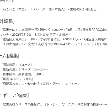
他のアニメ
『ねこねこ日本史』（Eテレ、声：佐々木義人） - 主役の回が2回ある。
[編集]
『彦馬がゆく』本間憲一-高杉晋作役（2002年1月8日 - 2月3日渋谷PARCO劇場
マシティ2002年3月9日 - 3月31日ル テアトル銀座）
『維新回天竜馬伝』十輝いりす-高杉晋作役（2006年11月 - 12月宝塚大劇場20
『上海大冒険』小市慢太郎-高杉晋作役1990年4月28日（土）～30日（月）
ーム[編集]
『明治維新』（ユース）
『維新の嵐』シリーズ（コーエー）
『坂本龍馬・維新開国』（KID）
『風雲 幕末伝』（元気）
『恋愛幕末カレシ〜時の彼方で花咲く恋〜』（フリュー）
ィギュア[編集]
『歴史英雄シリーズ高杉晋作』（トレジャーワークス）原型制作高橋渉samuraid