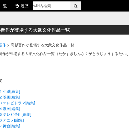
一覧
履歴
杉晋作が登場する大衆文化作品一覧
晋作
> 高杉晋作が登場する大衆文化作品一覧
晋作が登場する大衆文化作品一覧（たかすぎしんさくがとうじょうするたい
次
1 小説[編集]
2 映画[編集]
3 テレビドラマ[編集]
4 漫画[編集]
5 テレビ番組[編集]
6 アニメ[編集]
7 舞台[編集]