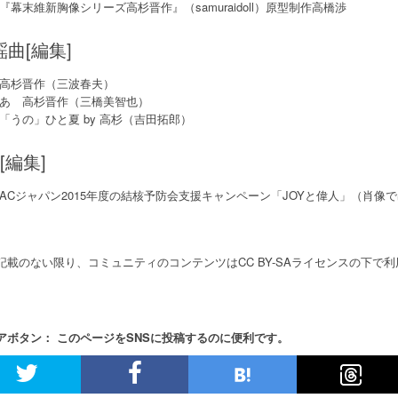
『幕末維新胸像シリーズ高杉晋作』（samuraidoll）原型制作高橋渉
謡曲[編集]
高杉晋作（三波春夫）
あゝ高杉晋作（三橋美智也）
「うの」ひと夏 by 高杉（吉田拓郎）
[編集]
ACジャパン2015年度の結核予防会支援キャンペーン「JOYと偉人」（肖像
記載のない限り、コミュニティのコンテンツはCC BY-SAライセンスの下で
アボタン： このページをSNSに投稿するのに便利です。