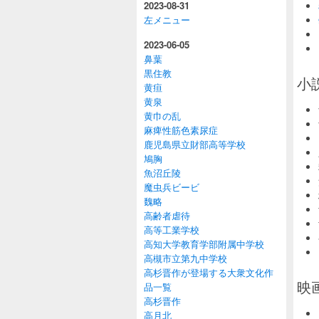
2023-08-31
左メニュー
2023-06-05
鼻葉
黒住教
小説
黄疸
黄泉
黄巾の乱
麻痺性筋色素尿症
鹿児島県立財部高等学校
鳩胸
魚沼丘陵
魔虫兵ビービ
魏略
高齢者虐待
高等工業学校
高知大学教育学部附属中学校
高槻市立第九中学校
高杉晋作が登場する大衆文化作
映画
品一覧
高杉晋作
高月北