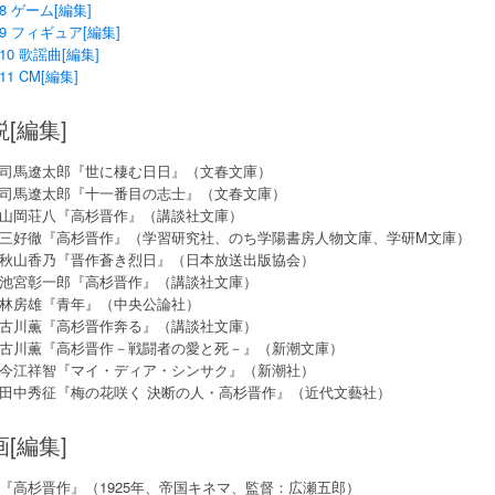
8 ゲーム[編集]
9 フィギュア[編集]
10 歌謡曲[編集]
11 CM[編集]
[編集]
司馬遼太郎『世に棲む日日』（文春文庫）
司馬遼太郎『十一番目の志士』（文春文庫）
山岡荘八『高杉晋作』（講談社文庫）
三好徹『高杉晋作』（学習研究社、のち学陽書房人物文庫、学研M文庫）
秋山香乃『晋作蒼き烈日』（日本放送出版協会）
池宮彰一郎『高杉晋作』（講談社文庫）
林房雄『青年』（中央公論社）
古川薫『高杉晋作奔る』（講談社文庫）
古川薫『高杉晋作－戦闘者の愛と死－』（新潮文庫）
今江祥智『マイ・ディア・シンサク』（新潮社）
田中秀征『梅の花咲く 決断の人・高杉晋作』（近代文藝社）
[編集]
『高杉晋作』（1925年、帝国キネマ、監督：広瀬五郎）