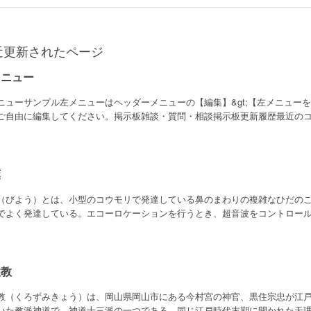
近更新されたページ
メニュー
ニューサンプル左メニューはヘッダーメニューの【編集】&gt;【左メニュー
ご自由に編集してください。掲示板雑談・質問・相談掲示板更新履歴最近のコメ
葉
（びよう）とは、小型のコウモリで発達している鼻のまわりの複雑なひだの
でよく発達している。エコーロケーションを行うとき、超音波をコントロールす
住教
教（くろずみきょう）は、岡山県岡山市にある今村宮の神官、黒住宗忠が江戸時代
いた教派神道で、神道十三派の一つである。同じ江戸時代末期に開かれた天理教