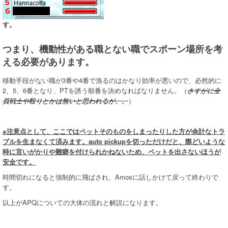
す。
つまり、機動性がある職とない職でスポーン場所を考
える必要があります。
移動手段がない職が3番や4番で漁るのはかなり効率が悪いので、必然的に
2、5、6番となり、PTを誘う順番を決めなればなりません。（
さすがに全
員戦士や殴りとかは無いと思われるが。。
）
※注意点として、ここではペットそのものをしまったりした方が余計なトラ
ブルを生まなくて済みます。auto pickupを切っただけだと、際どいような
時に言いがかりや難癖を付けられかねないため、ペットを出さないほうが
安全です。
時間切れになると強制的に飛ばされ、Amosに話しかけて戻って終わりで
す。
以上がAPQについての大体の流れと解説になります。