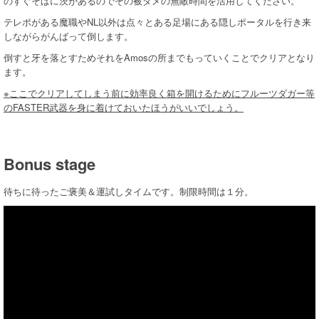
のすぐそばに茨があるのでその被ダメの無敵時間を活用してください。
テレポがある魔職やNL以外は点々とある足場にある隠しポータルを行き来
しながらがんばって倒します。
倒すと牙を落とすためそれをAmosの所までもっていくことでクリアとなり
ます。
※ここでクリアしてしまう前に効率良く箱を開けるためにフルーツダガー等
のFASTER武器を身に着けておいたほうがいいでしょう。
Bonus stage
待ちに待ったご褒美＆運試しタイムです。制限時間は１分。