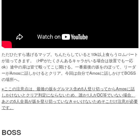
ただひたすら逃げるマップ。ちんたらしていると10k以上食らうロムバート
が迫ってきます。（HPがたくさんあるキャラがいる場合は放置でも一応
ok）途中の扉は皆で殴ってこじ開ける。一番最後の坂をのぼって、リーダ
ーがAmosに話しかけるとクリア。今回は自分でAmosに話しかけてBOSS
の場所へ。
※ここの注意点は、最後の坂をグルマス含め5人登り切ってからAmosに話
しかけないとクリア判定にならないため、誰か1人がDC等でいない場合、
あとの5人全員が坂を登り切っていなきゃいけないためそこだけ注意が必要
です。
BOSS