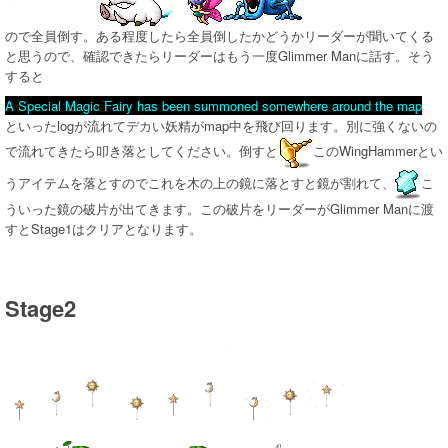
ので全員倒す。ある程度したら全員倒したかどうかリーダーが聞いてくる
と思うので、確認できたらリーダーはもう一度Glimmer Manに話す。そう
すると
A Special Magic Fairy has been summoned somewhere around the map
といったlogが流れてデカい妖精がmap中を飛び回ります。別に強くないの
で流れてきたら叩き落としてください。倒すと
このWingHammerとい
うアイテムを落とすのでこれを木の上の鏡に落とすと鏡が割れて、
こ
ういった鏡の破片が出てきます。この破片をリーダーがGlimmer Manに渡
すとStage1はクリアとなります。
Stage
2