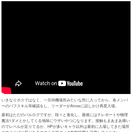
いきなりボスではなく、一旦待機場所みたいな所に入ってから、各メンバ
ーのバフスキル等確認をし、リーダーがAmosに話しかけ再度入場。
最初はただのバルログですが、段々と進化し、最後にはテレポートや物理
魔法1ダメとかしてくる地味にウザいやつになります。接触もまあまあ痛い
のでレベルが足りてるか、HPが多いキャラ以外は最初に入場してきた場所