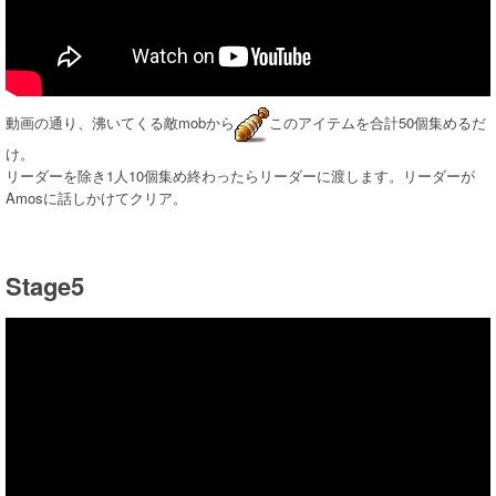
動画の通り、沸いてくる敵mobから
このアイテムを合計50個集めるだ
け。
リーダーを除き1人10個集め終わったらリーダーに渡します。リーダーが
Amosに話しかけてクリア。
Stage5