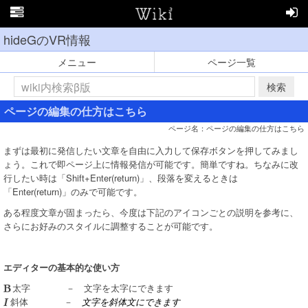
hideGのVR情報
メニュー
ページ一覧
検索
ページの編集の仕方はこちら
ページ名：ページの編集の仕方はこちら
まずは最初に発信したい文章を自由に入力して保存ボタンを押してみまし
ょう。これで即ページ上に情報発信が可能です。簡単ですね。ちなみに改
行したい時は「Shift+Enter(return)」、段落を変えるときは
「Enter(return)」のみで可能です。
ある程度文章が固まったら、今度は下記のアイコンごとの説明を参考に、
さらにお好みのスタイルに調整することが可能です。
エディターの基本的な使い方
－ 文字を太字にできます
太字
－
文字を斜体文にできます
斜体