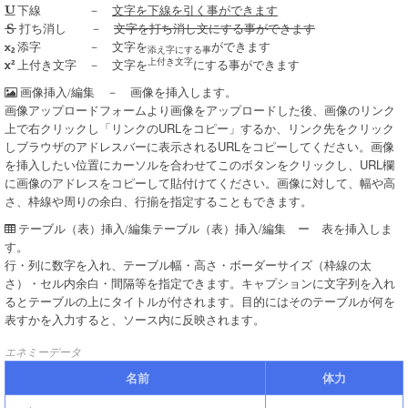
－
文字を下線を引く事ができます
下線
－
文字を打ち消し文にする事ができます
打ち消し
－ 文字を
ができます
添字
添え字にする事
上付き文字
－ 文字を
にする事ができます
上付き文字
－ 画像を挿入します。
画像挿入/編集
画像アップロードフォームより画像をアップロードした後、画像のリンク
上で右クリックし「リンクのURLをコピー」するか、リンク先をクリック
しブラウザのアドレスバーに表示されるURLをコピーしてください。画像
を挿入したい位置にカーソルを合わせてこのボタンをクリックし、URL欄
に画像のアドレスをコピーして貼付けてください。画像に対して、幅や高
さ、枠線や周りの余白、行揃を指定することもできます。
テーブル（表）挿入/編集 ー 表を挿入しま
テーブル（表）挿入/編集
す。
行・列に数字を入れ、テーブル幅・高さ・ボーダーサイズ（枠線の太
さ）・セル内余白・間隔等を指定できます。キャプションに文字列を入れ
るとテーブルの上にタイトルが付されます。目的にはそのテーブルが何を
表すかを入力すると、ソース内に反映されます。
エネミーデータ
名前
体力