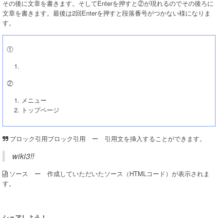
その後に文章を書きます。そしてEnterを押すと②が現れるのでその後ろに
文章を書きます。最後は2回Enterを押すと段落番号がつかない様になりま
す。
①
②
メニュー
トップページ
ブロック引用 ー 引用文を挿入することができます。
ブロック引用
wiki3!!
ー 作成していただいたソース（HTMLコード）が表示されま
ソース
す。
シェアしよう！