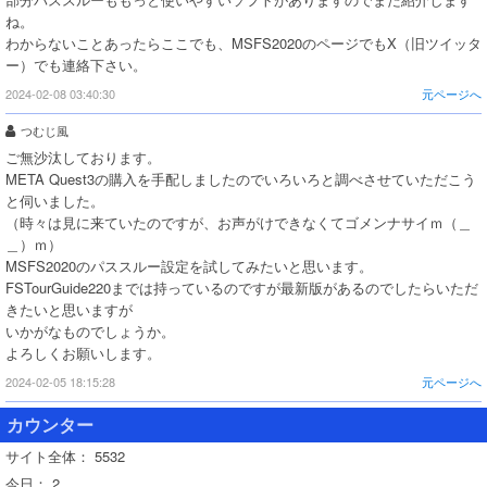
ね。
わからないことあったらここでも、MSFS2020のページでもX（旧ツイッタ
ー）でも連絡下さい。
2024-02-08 03:40:30
元ページへ
つむじ風
ご無沙汰しております。
META Quest3の購入を手配しましたのでいろいろと調べさせていただこう
と伺いました。
（時々は見に来ていたのですが、お声がけできなくてゴメンナサイｍ（＿
＿）ｍ）
MSFS2020のパススルー設定を試してみたいと思います。
FSTourGuide220までは持っているのですが最新版があるのでしたらいただ
きたいと思いますが
いかがなものでしょうか。
よろしくお願いします。
2024-02-05 18:15:28
元ページへ
カウンター
サイト全体：
5532
今日：
2