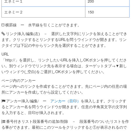
エネミー１
200
エネミー２
150
ー 水平線を引くことができます。
横罫線
－ 選択した文字列にリンクを加えることができ
リンク挿入/編集(左)
ます。クリックするとリンクするURLを問うウインドウが開きます。リン
クタイプは下記の中からリンク先を選択することができます。
URL
「http://」を選択し、リンクしたいURLを挿入しOKボタンを押してくださ
い。別ウィンドウでリンク先を表示する場合は、ターゲットタブ→▼新し
いウィンドウ(_空白)をご選択しOKボタンを押してください。
ページ内のアンカー
ページ内へのリンクを作成することができます。先にページ内の任意の場
所にアンカーを作成してから設定してください。
ー
アンカー（目印）
を挿入します。クリックす
アンカー挿入/編集/
るとアンカー名を問うウインドウが開きます。任意の半角英文字の文字列
を入力すると、目印が挿入されます。
段落番号の追加/削除 － 段落番号のついたリストを作
番号付きリスト
る事ができます。最初にこのツールをクリックすると①が表示されるので