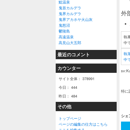
鯰温泉
鬼首カルデラ
外
鬼界カルデラ
鬼界アカホヤ火山灰
鬼怒沼
鬱陵島
高遠温泉
執
高見山大五郎
中
執
最近のコメント
中
カウンター
sv:K
サイト全体：
378991
今日：
444
特に
昨日：
484
その他
シェ
トップページ
ページの編集の仕方はこちら
ここを編集する