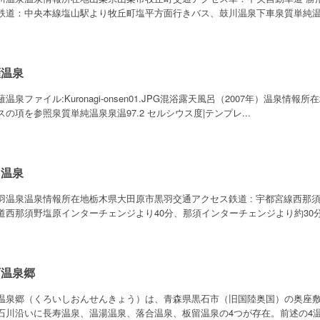
鉄道：中央本線塩山駅より牧丘町塩平方面行きバス、鼓川温泉下車泉質単純温泉泉
薙温泉
薙温泉ファイル:Kuronagi-onsen01.JPG混浴露天風呂（2007年）温
スの項を参照泉質単純温泉泉温97.2 セルシウス度|テンプレ...
羽温泉
羽温泉温泉情報所在地栃木県大田原市黒羽交通アクセス鉄道 : 宇都宮線西那須野
道西那須野塩原インターチェンジより40分、那須インターチェンジより約30分.
石温泉郷
温泉郷（くろいしおんせんきょう）は、青森県黒石市（旧国陸奥国）の奥座
石川沿いに長寿温泉、温湯温泉、落合温泉、板留温泉の4つが存在。前述の4温泉