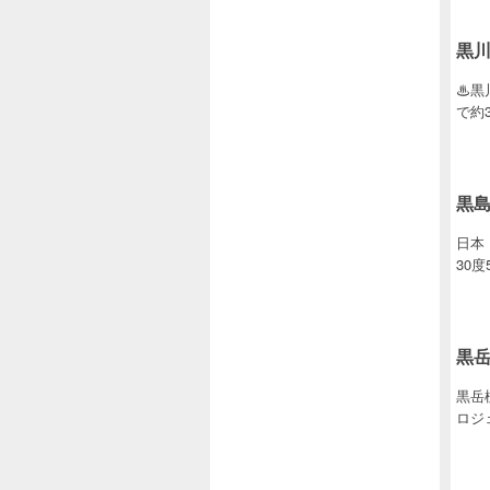
黒川
♨黒
で約
黒島
日本 
30度
黒岳
黒岳
ロジ