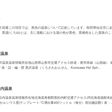
湯
さ回避この項目では、黒色の温泉について記述しています。秋田県仙北市に
。黒湯(くろゆ)とは、主に湯船における湯の色が黒色、黒褐色をした源泉のこと
沢温泉
沢温泉温泉情報所在地山形県山形市交通アクセス鉄道：奥羽本線（山形線） 
 表・話・編・歴 黒沢温泉（くろさわおんせん、Kurosawa Hot Spri...
松内温泉
松内温泉温泉情報所在地北海道寿都郡黒松内町交通アクセスJR北海道函館本
.9 セルシウス度|テンプレート:℃湧出量400リットル（毎分）宿泊施設数1 表・..