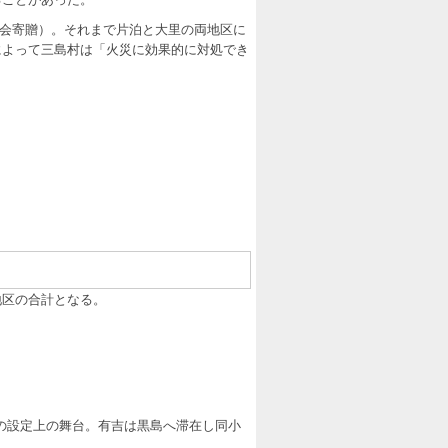
険協会寄贈）。それまで片泊と大里の両地区に
によって三島村は「火災に効果的に対処でき
泊地区の合計となる。
）の設定上の舞台。有吉は黒島へ滞在し同小