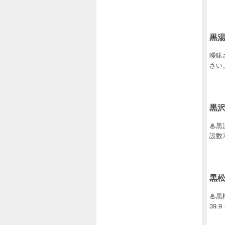
黒
曖昧
さい
黒
♨黒
設数7
黒
♨黒
39