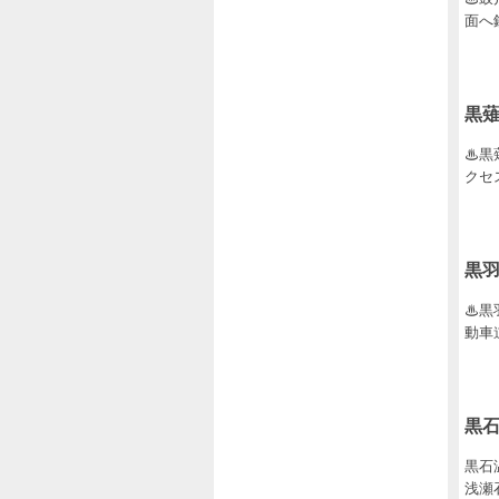
面へ
黒
♨黒
クセ
黒
♨黒
動車
黒
黒石
浅瀬