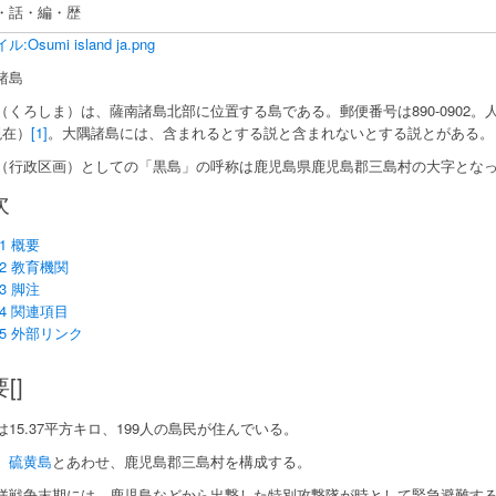
・話・編・歴
:Osumi island ja.png
諸島
（くろしま）は、薩南諸島北部に位置する島である。郵便番号は890-0902。人口
現在）
[1]
。大隅諸島には、含まれるとする説と含まれないとする説とがある。
（行政区画）としての「黒島」の呼称は鹿児島県鹿児島郡三島村の大字とな
次
1 概要
2 教育機関
3 脚注
4 関連項目
5 外部リンク
[]
は15.37平方キロ、199人の島民が住んでいる。
、
硫黄島
とあわせ、鹿児島郡三島村を構成する。
洋戦争末期には、鹿児島などから出撃した特別攻撃隊が時として緊急避難す