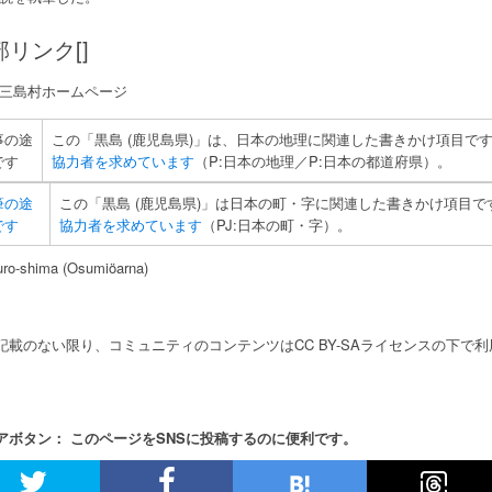
部リンク[]
三島村ホームページ
事の途
この「黒島 (鹿児島県)」は、日本の地理に関連した書きかけ項目で
です
協力者を求めています
（P:日本の地理／P:日本の都道府県）。
筆の途
この「黒島 (鹿児島県)」は日本の町・字に関連した書きかけ項目
です
協力者を求めています
（PJ:日本の町・字）。
uro-shima (Osumiöarna)
記載のない限り、コミュニティのコンテンツはCC BY-SAライセンスの下で
アボタン： このページをSNSに投稿するのに便利です。