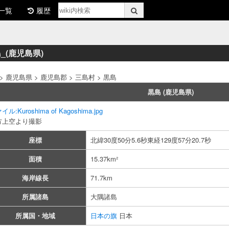
一覧
履歴
_(鹿児島県)
> 鹿児島県 > 鹿児島郡 > 三島村 > 黒島
黒島 (鹿児島県)
ル:Kuroshima of Kagoshima.jpg
方上空より撮影
座標
北緯30度50分5.6秒東経129度57分20.7秒
面積
15.37km²
海岸線長
71.7km
所属諸島
大隅諸島
所属国・地域
日本の旗
日本