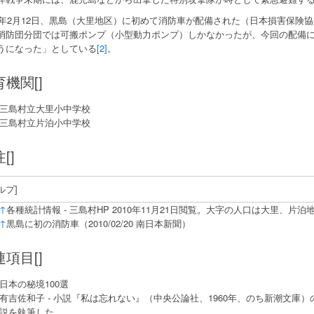
10年2月12日、黒島（大里地区）に初めて消防車が配備された（日本損害保
消防団分団では可搬ポンプ（小型動力ポンプ）しかなかったが、今回の配備
うになった」としている
[2]
。
機関[]
三島村立大里小中学校
三島村立片泊小中学校
[]
ルプ]
↑
各種統計情報 - 三島村HP 2010年11月21日閲覧。大字の人口は大里、片
↑
黒島に初の消防車（2010/02/20 南日本新聞）
項目[]
日本の秘境100選
有吉佐和子 - 小説『私は忘れない』（中央公論社、1960年、のち新潮文庫
説を執筆した。