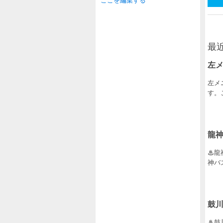
最
左
左メ
す。
龍
♨龍
神バ
鼓
♨鼓