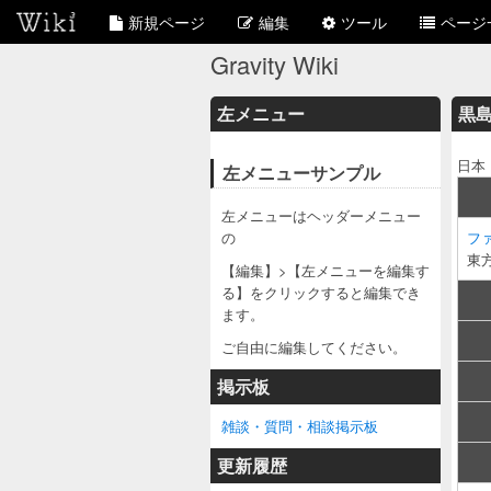
新規ページ
編集
ツール
ページ
Gravity Wiki
左メニュー
黒島
日本 
左メニューサンプル
左メニューはヘッダーメニュー
の
ファイ
東
【編集】>【左メニューを編集す
る】をクリックすると編集でき
ます。
ご自由に編集してください。
掲示板
雑談・質問・相談掲示板
更新履歴