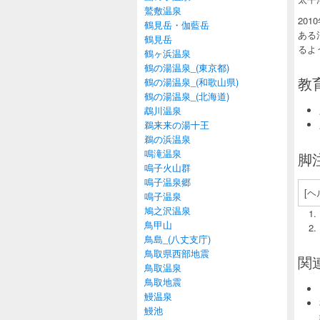
鷲敷温泉
20
鶴見岳・伽藍岳
ある
鶴見岳
るよ
鶴ヶ浜温泉
鶴の湯温泉_(東京都)
教育
鶴の湯温泉_(和歌山県)
鶴の湯温泉_(北海道)
鵡川温泉
鵜来来の湯十王
鵜の浜温泉
鳴滝温泉
脚注
鳴子火山群
鳴子温泉郷
[ヘ
鳴子温泉
鳩之沢温泉
鳥甲山
鳥島_(八丈支庁)
鳥取県西部地震
関連
鳥取温泉
鳥取地震
鰻温泉
鰻池