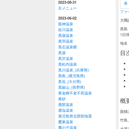
2023-08-31
表
左メニュー
ファイル
2023-06-02
大隅
龍神温泉
黒島
鼓川温泉
1日
黒薙温泉
黒羽温泉
地名
黒石温泉郷
目
黒湯
黒沢温泉
黒松内温泉
黒川温泉_(兵庫県)
黒島_(鹿児島県)
黒岳_(大分県)
黒姫山_(長野県)
黄金崎不老不死温泉
黄砂
概要
鹿部温泉
鹿塩温泉
面積
鹿児島県北西部地震
竹島
鷹巣温泉
鷹の子温泉
太平