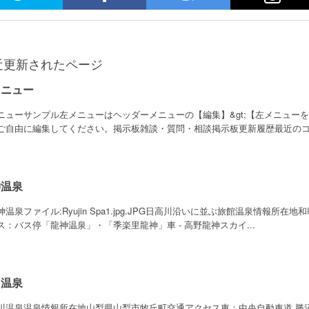
近更新されたページ
メニュー
ニューサンプル左メニューはヘッダーメニューの【編集】&gt;【左メニュー
ご自由に編集してください。掲示板雑談・質問・相談掲示板更新履歴最近のコメ
神温泉
神温泉ファイル:Ryujin Spa1.jpg.JPG日高川沿いに並ぶ旅館温泉情報所在
ス：バス停「龍神温泉」・「季楽里龍神」車 - 高野龍神スカイ...
川温泉
川温泉温泉情報所在地山梨県山梨市牧丘町交通アクセス車：中央自動車道 勝沼