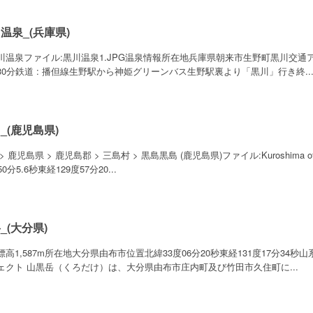
温泉_(兵庫県)
川温泉ファイル:黒川温泉1.JPG温泉情報所在地兵庫県朝来市生野町黒川交通ア
30分鉄道 : 播但線生野駅から神姫グリーンバス生野駅裏より「黒川」行き終..
_(鹿児島県)
> 鹿児島県 > 鹿児島郡 > 三島村 > 黒島黒島 (鹿児島県)ファイル:Kuroshima 
50分5.6秒東経129度57分20...
_(大分県)
標高1,587m所在地大分県由布市位置北緯33度06分20秒東経131度17分34
ェクト 山黒岳（くろだけ）は、大分県由布市庄内町及び竹田市久住町に...