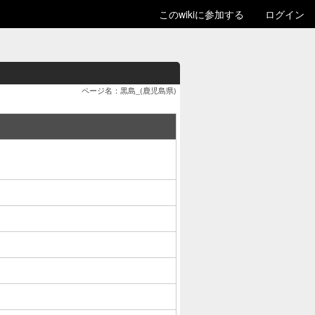
このwikiに参加する
ログイン
ページ名：黒島_(鹿児島県)