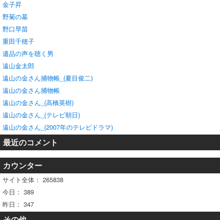
金子昇
野菊の墓
野口早苗
重田千穂子
遺品の声を聴く男
遠山金太郎
遠山の金さん捕物帳_(夏目俊二)
遠山の金さん捕物帳
遠山の金さん_(高橋英樹)
遠山の金さん_(テレビ朝日)
遠山の金さん_(2007年のテレビドラマ)
最近のコメント
カウンター
サイト全体：
265838
今日：
389
昨日：
347
その他