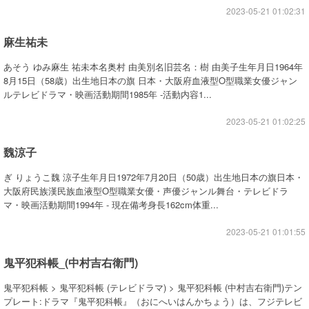
2023-05-21 01:02:31
麻生祐未
あそう ゆみ麻生 祐未本名奥村 由美別名旧芸名：樹 由美子生年月日1964年
8月15日（58歳）出生地日本の旗 日本・大阪府血液型O型職業女優ジャン
ルテレビドラマ・映画活動期間1985年 -活動内容1...
2023-05-21 01:02:25
魏涼子
ぎ りょうこ魏 涼子生年月日1972年7月20日（50歳）出生地日本の旗日本・
大阪府民族漢民族血液型O型職業女優・声優ジャンル舞台・テレビドラ
マ・映画活動期間1994年 - 現在備考身長162cm体重...
2023-05-21 01:01:55
鬼平犯科帳_(中村吉右衛門)
鬼平犯科帳 > 鬼平犯科帳 (テレビドラマ) > 鬼平犯科帳 (中村吉右衛門)テン
プレート:ドラマ『鬼平犯科帳』（おにへいはんかちょう）は、フジテレビ