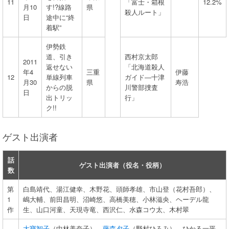
11
「富士・箱根
12.2%
月10
す!?線路
県
殺人ルート」
日
途中に“終
着駅”
伊勢鉄
道、引き
西村京太郎
2011
返せない
「北海道殺人
年4
三重
伊藤
12
単線列車
ガイド―十津
月30
県
寿浩
からの脱
川警部捜査
日
出トリッ
行」
ク!!
ゲスト出演者
話
ゲスト出演者（役名・役柄）
数
第
白島靖代、湯江健幸、木野花、頭師孝雄、市山登（花村吾郎）、
1
嶋大輔、前田昌明、沼崎悠、高橋美穂、小林滋央、ヘーデル龍
作
生、山口河童、天現寺竜、西沢仁、水森コウ太、木村翠
大寶智子
（中林美奈子）、
藤森夕子
（野村ひろみ）、ひかる一平