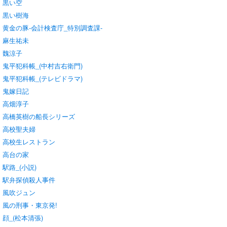
黒い空
黒い樹海
黄金の豚-会計検査庁_特別調査課-
麻生祐未
魏涼子
鬼平犯科帳_(中村吉右衛門)
鬼平犯科帳_(テレビドラマ)
鬼嫁日記
高畑淳子
高橋英樹の船長シリーズ
高校聖夫婦
高校生レストラン
高台の家
駅路_(小説)
駅弁探偵殺人事件
風吹ジュン
風の刑事・東京発!
顔_(松本清張)