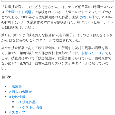
『鉄道捜査官』（てつどうそうさかん）は、テレビ朝日系の2時間サスペン
ス「
土曜ワイド劇場
」で放映されている、人気テレビドラマシリーズのひ
とつである。2000年から放送開始された作品。主演は
沢口靖子
で、2011年
4月30日にシリーズ最新作の12作目が放映された。制作はテレビ朝日、テレ
ビ朝日映像（ViViA）。
第1作、第2作は『鉄道おんな捜査官 花村乃里子』（てつどうおんなそうさ
かん はなむらのりこ）のタイトルで放送されていた。
架空の捜査部署である「鉄道捜査隊」に所属する花村ら刑事の活動を描
く。第1作・第3作以外の原作は西村京太郎の『
十津川警部シリーズ
』であ
るが、捜査員はすべて「鉄道捜査隊」に置き換えられている。西村原作で
ない第1作・第3作は『西村京太郎サスペンス』をタイトルに冠していな
い。
目次
1 出演者
2 過去の出演者
3 放映情報
3.1 放送作品
3.2 ゲスト出演者
4 スタッフ