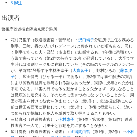
5 脚注
出演者
警視庁鉄道捜査隊東京駅分駐所
花村乃里子（鉄道捜査官・警部補）：
沢口靖子
分駐所で主任を務める
刑事。三崎、轟の3人で｢レディース｣と称されていた頃もある。同じ
く刑事であった夫・吾郎（市山登）と結婚するも、1年後に殉職とい
う形で喪っている（第2作の時点では6年が経過している）。大卒で学
生時代は演劇サークルに在籍していた（その時のサークルのメンバー
が、第2作に登場する中林美奈子（
大寶智子
）、野村ひろみ（
藤森夕
子
）、広田健児（ひかる一平）である）。第2作では事件解決の功績
により警視総監賞を授与される話もあったが、実際に授与されたかは
不明である。非番の日でも体を動かすことを欠かさず、気になること
は徹底的に追究する。そのために働きづめになっていることから、周
囲が理由を付けて彼女を休ませている（第3作）。鉄道捜査隊に来る
前は世田谷西署に勤務していた（第5作）。体術は得意らしく、追い
つめられて抵抗した犯人を単独で取り押さえることも多い。
三崎真弓（鉄道捜査官）：
今村恵子
（第1作 - 第10作、第12作）鉄道
捜査官の一人で、乃里子と行動を共にすることが多い。
望月春樹（鉄道捜査官・巡査）：
比留間由哲
（第1作、第2作）⇒
小林