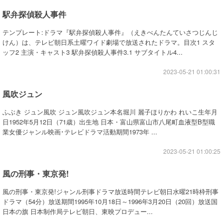
駅弁探偵殺人事件
テンプレート:ドラマ『駅弁探偵殺人事件』（えきべんたんていさつじんじ
けん）は、テレビ朝日系土曜ワイド劇場で放送されたドラマ。目次1 スタ
ッフ2 主演・キャスト3 駅弁探偵殺人事件3.1 サブタイトル4...
2023-05-21 01:00:31
風吹ジュン
ふぶき ジュン風吹 ジュン風吹ジュン本名堀川 麗子ほりかわ れいこ生年月
日1952年5月12日（71歳）出生地 日本・富山県富山市八尾町血液型B型職
業女優ジャンル映画･テレビドラマ活動期間1973年 ...
2023-05-21 01:00:25
風の刑事・東京発!
風の刑事・東京発!ジャンル刑事ドラマ放送時間テレビ朝日水曜21時枠刑事
ドラマ（54分）放送期間1995年10月18日～1996年3月20日（20回）放送国
日本の旗 日本制作局テレビ朝日、東映プロデュー...