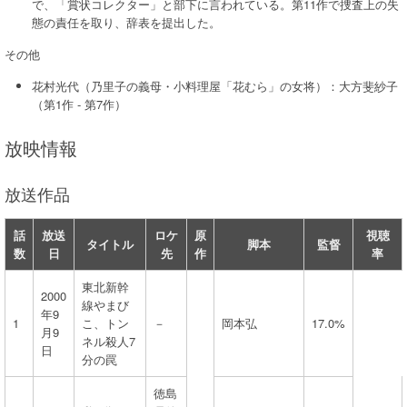
で、「賞状コレクター」と部下に言われている。第11作で捜査上の失
態の責任を取り、辞表を提出した。
その他
花村光代（乃里子の義母・小料理屋「花むら」の女将）：大方斐紗子
（第1作 - 第7作）
放映情報
放送作品
話
放送
ロケ
原
視聴
タイトル
脚本
監督
数
日
先
作
率
東北新幹
2000
線やまび
年9
1
こ、トン
－
岡本弘
17.0%
月9
ネル殺人7
日
分の罠
徳島