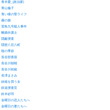
青木愛_(政治家)
青山倫子
青い瞳の聖ライフ
霧の旗
雷鳥九号殺人事件
離婚弁護士
隠蔽捜査
隠密八百八町
陰の季節
長谷部香苗
長谷川朝晴
長谷川初範
長澤まさみ
鉢植を買う女
鉄道捜査官
鈴木砂羽
金曜日の恋人たちへ
金曜日の妻たちへ