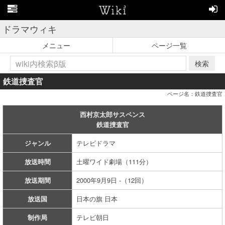
ドラマウィキ
メニュー
ページ一覧
検索
鉄道捜査官
ページ名：鉄道捜査官
西村京太郎サスペンス
鉄道捜査官
ジャンル
テレビドラマ
放送時間
土曜ワイド劇場（111分）
放送期間
2000年9月9日 -（12回）
放送国
日本の旗 日本
制作局
テレビ朝日