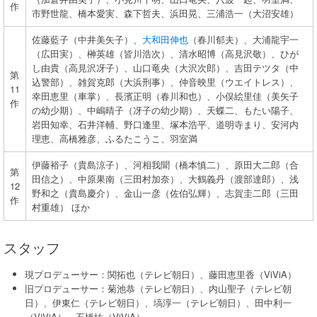
作
市野世龍、橋本愛実、森下哲夫、浜田晃、三浦浩一（大沼安雄）
佐藤藍子（中井美矢子）、
大和田伸也
（春川郁夫）、大浦龍宇一
（広田実）、榊英雄（皆川浩次）、清水昭博（高見沢敬）、ひが
し由貴（高見沢冴子）、山口竜央（大沢次郎）、吉田テツタ（中
第
込警部）、雑賀克郎（大浜刑事）、仲音映里（ウエイトレス）、
11
幸田恵里（車掌）、長濱正明（春川和也）、小俣絵里佳（美矢子
作
の幼少期）、中嶋晴子（冴子の幼少期）、天蝶二、もたい陽子、
岩田知幸、石井洋輔、野口逢里、塚本浩平、道明寺まり、安河内
理恵、高橋雅彦、ふるたこうこ、羽室満
伊藤裕子（貴島涼子）、河相我聞（橋本慎二）、原田大二郎（合
第
田信之）、中原果南（三田村加奈）、大鶴義丹（渡部達郎）、浅
12
野和之（貴島慶介）、金山一彦（佐伯弘輝）、志賀圭二郎（三田
作
村重雄） ほか
スタッフ
現プロデューサー：関拓也（テレビ朝日）、藤田恵里香（ViViA）
旧プロデューサー：菊池恭（テレビ朝日）、内山聖子（テレビ朝
日）、伊東仁（テレビ朝日）、塙淳一（テレビ朝日）、田中利一
（ViViA）、石橋紘（ViViA）