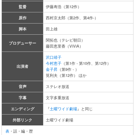
監督
伊藤寿浩（第12作）
原作
西村京太郎（第2作、第4作-）
脚本
田上雄
関拓也（テレビ朝日）
プロデューサー
藤田恵里香（ViViA）
沢口靖子
今村恵子
（第1作 - 第10作、第12作）
出演者
金子昇
（第9作 - ）
筧利夫（第12作） ほか
音声
ステレオ放送
字幕
文字多重放送
エンディング
『
土曜ワイド劇場
』と同じ
外部リンク
土曜ワイド劇場
表
・話・編・歴