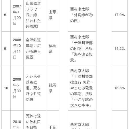
山形鉄道
2007
フラワー
西村京太郎
年9
山形
8
長井線、
「外房線60秒
17.0%
月29
県
狙われた
の罠」
日
終着駅!
西村京太郎
2008
会津鉄道
「十津川警部
年10
車窓に広
福島
9
の困惑」所収
14.2%
月11
がる殺人
県
「海を渡る殺
日
風景!
意」
西村京太郎
わたらせ
「十津川警部
2009
渓谷鉄
捜査行 阿蘇・
年5
群馬
10
道、死を
やまなみ殺意
16.5%
月30
県
呼ぶ片道
の車窓」所収
日
切符!
「小さな駅の
大きな事件」
死体は遠
2010
い改札口
西村京太郎
年4
を目指
千葉