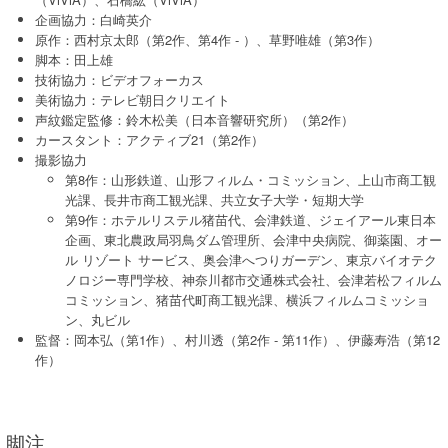
企画協力：白崎英介
原作：西村京太郎（第2作、第4作 - ）、草野唯雄（第3作）
脚本：田上雄
技術協力：ビデオフォーカス
美術協力：テレビ朝日クリエイト
声紋鑑定監修：鈴木松美（日本音響研究所）（第2作）
カースタント：アクティブ21（第2作）
撮影協力
第8作：山形鉄道、山形フィルム・コミッション、上山市商工観
光課、長井市商工観光課、共立女子大学・短期大学
第9作：ホテルリステル猪苗代、会津鉄道、ジェイアール東日本
企画、東北農政局羽鳥ダム管理所、会津中央病院、御薬園、オー
ル リゾート サービス、奥会津へつりガーデン、東京バイオテク
ノロジー専門学校、神奈川都市交通株式会社、会津若松フィルム
コミッション、猪苗代町商工観光課、横浜フィルムコミッショ
ン、丸ビル
監督：岡本弘（第1作）、村川透（第2作 - 第11作）、伊藤寿浩（第12
作）
脚注