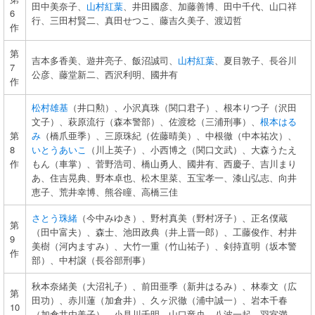
田中美奈子、
山村紅葉
、井田國彦、加藤善博、田中千代、山口祥
6
行、三田村賢二、真田せつこ、藤吉久美子、渡辺哲
作
第
吉本多香美、遊井亮子、飯沼誠司、
山村紅葉
、夏目敦子、長谷川
7
公彦、藤堂新二、西沢利明、國井有
作
松村雄基
（井口勲）、小沢真珠（関口君子）、根本りつ子（沢田
文子）、萩原流行（森本警部）、佐渡稔（三浦刑事）、
根本はる
第
み
（橋爪亜季）、三原珠紀（佐藤晴美）、中根徹（中本祐次）、
8
いとうあいこ
（川上英子）、小西博之（関口文武）、大森うたえ
作
もん（車掌）、菅野浩司、橋山勇人、國井有、西慶子、吉川まり
あ、住吉晃典、野本卓也、松木里菜、五宝孝一、漆山弘志、向井
恵子、荒井幸博、熊谷瞳、高橋三佳
さとう珠緒
（今中みゆき）、野村真美（野村冴子）、正名僕蔵
第
（田中富夫）、森士、池田政典（井上晋一郎）、工藤俊作、村井
9
美樹（河内ますみ）、大竹一重（竹山祐子）、剣持直明（坂本警
作
部）、中村譲（長谷部刑事）
秋本奈緒美（大沼礼子）、前田亜季（新井はるみ）、林泰文（広
第
田功）、赤川蓮（加倉井）、久ヶ沢徹（浦中誠一）、岩本千春
10
（加倉井由美子）、小見川千明、山口竜央、八波一起、羽室満、