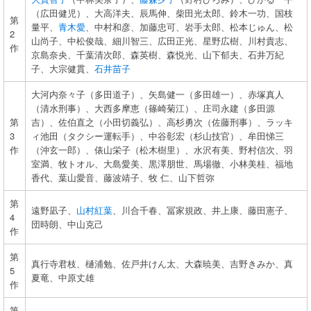
（広田健児）、大高洋夫、辰馬伸、柴田光太郎、鈴木一功、国枝
第
量平、
青木愛
、中村和彦、加藤忠可、岩手太郎、松本じゅん、松
2
山尚子、中松俊哉、細川智三、広田正光、星野広樹、川村貴志、
作
京島奈央、千葉清次郎、森英樹、森悦光、山下郁夫、石井万紀
子、大宗健貫、
石井苗子
大河内奈々子（多田道子）、矢島健一（多田雄一）、赤塚真人
（清水刑事）、大西多摩恵（篠崎菊江）、庄司永建（多田源
第
吉）、佐伯直之（小田切義弘）、高杉勇次（佐藤刑事）、ラッキ
3
ィ池田（タクシー運転手）、中谷彰宏（杉山技官）、牟田悌三
作
（沖玄一郎）、俵山栄子（松木樹里）、水沢有美、野村信次、羽
室満、牧トオル、大島愛美、黒澤朋世、馬場徹、小林美桂、福地
香代、葉山愛音、藤波靖子、牧 仁、山下哲弥
第
遠野凪子、
山村紅葉
、川合千春、冨家規政、井上康、藤田憲子、
4
団時朗、中山克己
作
第
真行寺君枝、樋浦勉、佐戸井けん太、大森暁美、吉野きみか、真
5
夏竜、中原丈雄
作
第