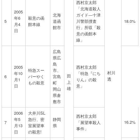
西村京太郎
「北海道殺人
2005
北海
ガイド―十津
年6
殺意の函
5
道函
川警部捜査
18.0%
月4
館本線
館市
行」所収「殺
日
意の函館本
線」
広島
県広
島
2005
西村京太郎
特急スー
市、
村川
年10
「特急『にち
田
6
パーやく
宮島
透
月1
りん』の殺
上
もの殺意
町
日
意」
雄
岡山
県倉
敷市
2006
大井川SL
西村京太郎
年5
急行、密
静岡
16.2%
7
「展望車殺人
月13
室展望車
県
事件」
日
の殺意!