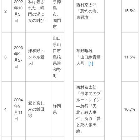
2002
私は殺さ
県徳
西村京太郎
年10
れた…鳴
島
15.5%
2
「恐怖の海、
月5
門の渦に
市、
東尋坊」
日
女の叫び!
鳴門
市
山口
県山
2003
津和野ト
口市
草野唯雄
年9
3
ンネル殺
島根
「山口線貴婦
11.5%
月27
人!
県津
人号」
[1]
日
和野
町
西村京太郎
「最果てのブ
2004
ルートレイン
愛と哀し
年9
静岡
―急行『天
4
みの飯田
16.7%
月11
県
北』殺人事
線
日
件」所収「愛
と死の飯田
線」