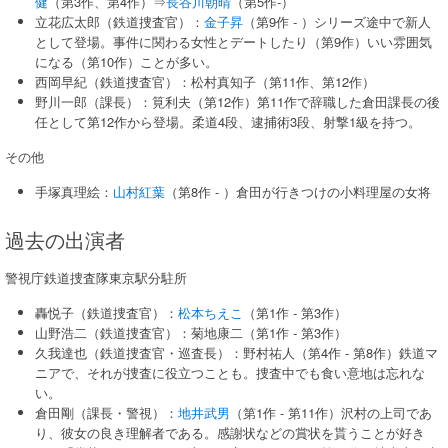
健
（第3作、第4作）⇒
長谷川朝晴
（第5作-）
立花広太郎（鉄道捜査官）：
金子昇
（第9作 - ）シリーズ途中で新人
として登場。事件に関わる女性とデートしたり（第9作）いい雰囲気
になる（第10作）ことが多い。
西岡早紀（鉄道捜査官）：松村真知子（第11作、第12作）
野川一郎（課長）：筧利夫（第12作）第11作で辞職した倉田課長の後
任として第12作から登場。柔道4段、逮捕術3段、射撃1級を持つ。
その他
手塚真理絵：
山村紅葉
（第8作 - ）倉田が行きつけの小料理屋の女将
過去の出演者
警視庁鉄道捜査隊東京駅分駐所
轟悦子（鉄道捜査官）：
松本ちえこ
（第1作 - 第3作）
山野浩二（鉄道捜査官）：菊地康二（第1作 - 第3作）
久我達也（鉄道捜査官・巡査長）：野村祐人（第4作 - 第8作）鉄道マ
ニアで、それが捜査に役立つことも。捜査中でも食い意地は忘れな
い。
倉田剛（課長・警視）：
地井武男
（第1作 - 第11作）沢村の上司であ
り、彼女の良き理解者である。感謝状などの賞状を貰うことが好き