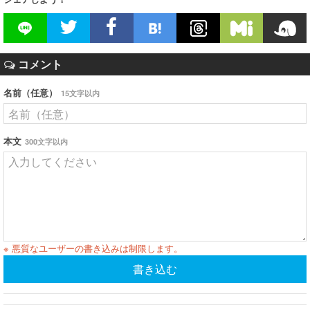
コメント
名前（任意）
15文字以内
本文
300文字以内
※ 悪質なユーザーの書き込みは制限します。
書き込む