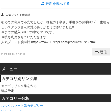
最新を表示する
人気ブランド腕時計
初めての利用で不安でしたが、梱包の丁寧さ、手書きのお手紙ﾅﾄﾞ…素晴ら
しいスタッフさんの対応ありがとうございました!!
今までの購入SHOPの中でNo.1です。
今後も利用させていただきます。
人気ブランド腕時計 https://www.007kopi.com/product/13726.html
返信
2024-04-07 17:41:08
メニュー
カテゴリ別リンク集
カテゴリリンク集を作る
建設予定
カテゴリー分析
ルックスマート系カテゴリー