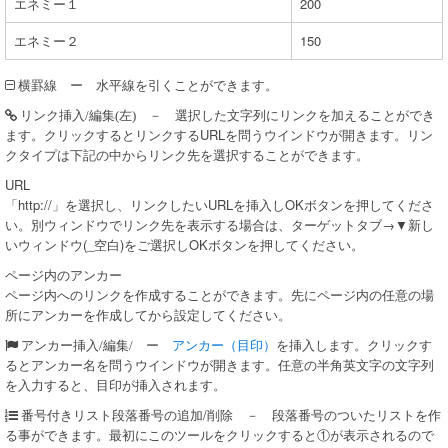
エネミー１
200
エネミー２
150
ー 水平線を引くことができます。
横罫線
－ 選択した文字列にリンクを加えることができ
リンク挿入/編集(左)
ます。クリックするとリンクするURLを問うウインドウが開きます。リン
クタイプは下記の中からリンク先を選択することができます。
URL
「http://」を選択し、リンクしたいURLを挿入しOKボタンを押してくださ
い。別ウィンドウでリンク先を表示する場合は、ターゲットタブ→▼新し
いウィンドウ(_空白)をご選択しOKボタンを押してください。
ページ内のアンカー
ページ内へのリンクを作成することができます。先にページ内の任意の場
所にアンカーを作成してから設定してください。
ー
アンカー（目印）
を挿入します。クリックす
アンカー挿入/編集/
るとアンカー名を問うウインドウが開きます。任意の半角英文字の文字列
を入力すると、目印が挿入されます。
段落番号の追加/削除 － 段落番号のついたリストを作
番号付きリスト
る事ができます。最初にこのツールをクリックすると①が表示されるので