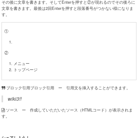
その後に文章を書きます。そしてEnterを押すと②が現れるのでその後ろに
文章を書きます。最後は2回Enterを押すと段落番号がつかない様になりま
す。
①
②
メニュー
トップページ
ブロック引用 ー 引用文を挿入することができます。
ブロック引用
wiki3!!
ー 作成していただいたソース（HTMLコード）が表示されま
ソース
す。
シェアしよう！