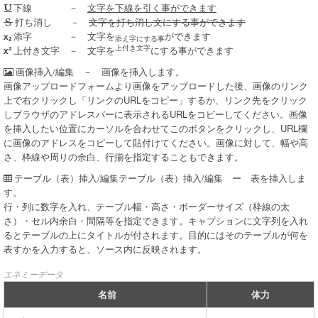
－
文字を下線を引く事ができます
下線
－
文字を打ち消し文にする事ができます
打ち消し
－ 文字を
ができます
添字
添え字にする事
上付き文字
－ 文字を
にする事ができます
上付き文字
－ 画像を挿入します。
画像挿入/編集
画像アップロードフォームより画像をアップロードした後、画像のリンク
上で右クリックし「リンクのURLをコピー」するか、リンク先をクリック
しブラウザのアドレスバーに表示されるURLをコピーしてください。画像
を挿入したい位置にカーソルを合わせてこのボタンをクリックし、URL欄
に画像のアドレスをコピーして貼付けてください。画像に対して、幅や高
さ、枠線や周りの余白、行揃を指定することもできます。
テーブル（表）挿入/編集 ー 表を挿入しま
テーブル（表）挿入/編集
す。
行・列に数字を入れ、テーブル幅・高さ・ボーダーサイズ（枠線の太
さ）・セル内余白・間隔等を指定できます。キャプションに文字列を入れ
るとテーブルの上にタイトルが付されます。目的にはそのテーブルが何を
表すかを入力すると、ソース内に反映されます。
エネミーデータ
名前
体力