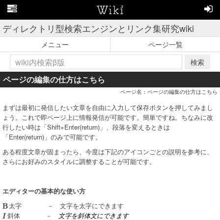
ディレクトリ型検索エンジンとリンク集研究wiki
メニュー
ページ一覧
検索
ページの編集の仕方はこちら
ページ名：ページの編集の仕方はこちら
まずは最初に発信したい文章を自由に入力して保存ボタンを押してみまし
ょう。これで即ページ上に情報発信が可能です。簡単ですね。ちなみに改
行したい時は「Shift+Enter(return)」、段落を変えるときは
「Enter(return)」のみで可能です。
ある程度文章が固まったら、今度は下記のアイコンごとの説明を参考に、
さらにお好みのスタイルに調整することが可能です。
エディターの基本的な使い方
－ 文字を太字にできます
太字
－
文字を斜体文にできます
斜体