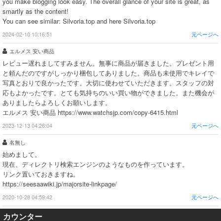
you make blogging look easy. The overall glance of your site is great, as
smartly as the content!
You can see similar: Silvoria.top and here Silvoria.top
2024-02-10 10:16:51
元ページへ
エルメス 安い商品
レビュー遅れましてすみません。無事に商品が届きました。プレゼント用
と頼んだのですがしっかり梱包してありました。商品も未使用でキレイで
写真とおりで良かったです。大切に使わせていただきます。スタッフの対
応もよかったです。とても気持ちのいい買い物ができました。また機会が
ありましたらよろしくお願いします。
エルメス 安い商品 https://www.watchsjp.com/copy-6415.html
2023-12-13 04:26:04
元ページへ
名無し
始めまして。
現在、ディレクトリ検索エンジンのようなものを作っています。
リンク置いておきますね。
https://seesaawiki.jp/majorsite-linkpage/
2020-10-28 04:59:42
元ページへ
カウンター