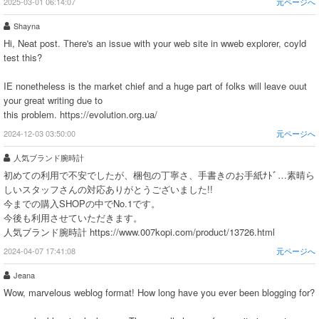
2025-03-01 06:14:07
元ページへ
Shayna
Hi, Neat post. There's an issue with your web site in wweb explorer, coyld
test this?
IE nonetheless is the market chief and a huge part of folks will leave ouut
your great writing due to
this problem. https://evolution.org.ua/
2024-12-03 03:50:00
元ページへ
人気ブランド腕時計
初めての利用で不安でしたが、梱包の丁寧さ、手書きのお手紙ﾅﾄﾞ…素晴ら
しいスタッフさんの対応ありがとうございました!!
今までの購入SHOPの中でNo.1です。
今後も利用させていただきます。
人気ブランド腕時計 https://www.007kopi.com/product/13726.html
2024-04-07 17:41:08
元ページへ
Jeana
Wow, marvelous weblog format! How long have you ever been blogging for?