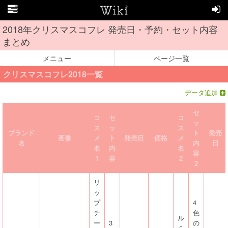
2018年クリスマスコフレ 発売日・予約・セット内容
まとめ
メニュー
ページ一覧
クリスマスコフレ2018一覧
データ追加
セ
コ
セ
コ
ッ
ス
ッ
ス
ブランド
ト
発売
画像
メ
ト
発売日
価格
メ
名
内
日
名
内
名
容
1
容
2
2
リ
ッ
プ
4
チ
色
ル
ー
3
の
ミ