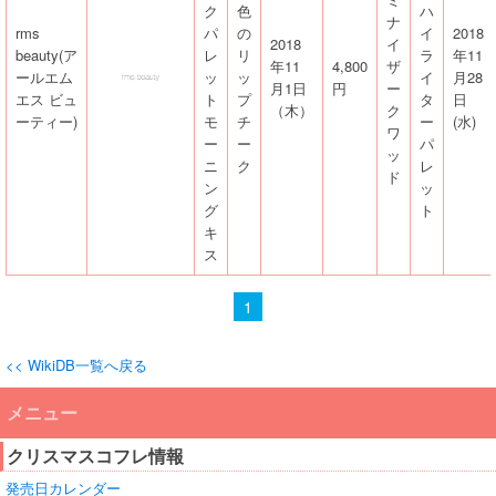
ク
色
ハ
ナ
rms
パ
の
イ
2018
2018
イ
beauty(ア
レ
リ
ラ
年11
年11
4,800
ザ
ールエム
ッ
ッ
イ
月28
月1日
円
ー
エス ビュ
ト
プ
タ
日
（木）
ク
ーティー)
モ
チ
ー
(水)
ワ
ー
ー
パ
ッ
ニ
ク
レ
ド
ン
ッ
グ
ト
キ
ス
1
<< WikiDB一覧へ戻る
メニュー
クリスマスコフレ情報
発売日カレンダー